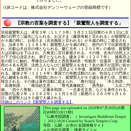
で作りました。
（QRコードは、株式会社デンソーウェーブの登録商標です）
【宗教の言葉を調査する】「親鸞聖人を調査する」
宗祖親鸞聖人は、承安３年（１１７３年）５月２１日(旧暦の４月１日)に京
都の日野でご誕生になられる。お父さま（藤原有範と言われる）が親鸞聖人
が４歳の時に、お母さま（吉光御前と言われる）が８歳の時にご逝去され
る。治承５年（１１８１年）親鸞聖人が９歳の時に、慈円の下で出家得度さ
れ、比叡山天台宗の僧となられる。建仁元年（１２０１年）の春頃、親鸞聖
人は比叡山を下山され、六角堂に百日参籠される。その後、吉水の法然上人
の下で信心決定され、弟子となられる。建永２年（１２０７年）、後鳥羽上
皇の怒りに触れ、専修念仏の禁止と西意善綽房・性願房・住蓮房・安楽房遵
西の４名を死罪、法然上人ならびに親鸞聖人を含む７名の弟子が流罪に処せ
られる。 建暦元年（１２１１年）流罪より５年後、親鸞聖人の流罪が許さ
れる。建保２年（１２１４年）東国での布教活動のため、性信などの門弟と
共に越後を出発し、常陸国に向かう。親鸞聖人が６０歳を過ぎた頃、京都に
帰京される。その後は著作活動に励まられ、「教行信証」、「浄土和讃」、
「高僧和讃」、「唯信鈔文意」、「尊号真像銘文」「愚禿鈔」、「入出二門
偈」「四十八誓願」、「正像末和讃」「一念多念文意」などを著作される。
旧暦の弘長２年（１２６２年）１１月２８日（新暦の１２６３年１月１６
日）親鸞聖人は９０歳で入滅される。
詳細はこのリンク【親鸞聖人を調査する】
[This page was uploaded on 2026年07月28日(火曜
日)08時55分11秒]
『仏教寺院調査』 ｜ Investigate Buddhism Temple
｜
2012-2026
Created by
Search Temples Corp.
寺院・仏閣・お寺の
全国情報サイト
≪お寺総合調査・
検索サイト≫