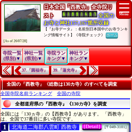
日本全国「西教寺」全寺院リ
スト
全国の
お寺と神社157,167箇所収録
【『お寺データ』：名前別日本国中のお寺ランキ
ング情報サイト】《寺院チェック》
ホーム
[As of 26/07/28]
寺院一覧
神社一覧
寺院ラン
神社ラン
(県別)▼
(県別)▼
キング▼
キング▼
37.『圓福寺』
39.『蓮光寺』
全国の『西教寺』《総数は130カ寺》のすべてを調査
全国寺院名前ランキング
全国の寺院
全都道府県の『西教寺』《130カ寺》を調査
全国には「130ヵ寺」の【西教寺】があります。 「西教寺」
は、全国で37番目に多い寺院です。
1
[Detail]
北海道二海郡八雲町 西教寺
[〒049-3101]