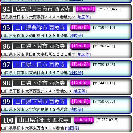
94
[Detail]
広島県廿日市市 西教寺
[〒739-0461]
広島県廿日市市
大野字郷４４４２番地の２
[地図等]
95
[Detail]
山口県美祢市 西教寺
[〒759-2212]
山口県美祢市
大嶺町東分１８８６番地
[地図等]
96
[Detail]
山口県下関市 西教寺
[〒750-0401]
山口県下関市
豊田町大字殿居１２２１番地
[地図等]
97
[Detail]
山口県山口市 西教寺
[〒759-1343]
山口県山口市
阿東蔵目喜１４４７番地
[地図等]
98
[Detail]
山口県下松市 西教寺
[〒744-0011]
山口県下松市
大字西豊井７４７番地の３
[地図等]
99
[Detail]
山口県下関市 西教寺
[〒750-0095]
山口県下関市
大字六連島第４３番屋敷
[地図等]
100
[Detail]
山口県宇部市 西教寺
[〒757-0215]
山口県宇部市
大字東万倉１３９番地
[地図等]