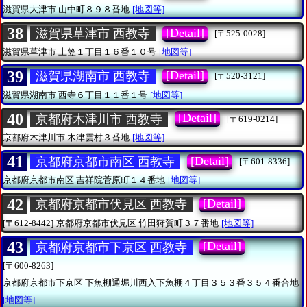
滋賀県大津市
山中町８９８番地
[地図等]
38
[Detail]
滋賀県草津市 西教寺
[〒525-0028]
滋賀県草津市
上笠１丁目１６番１０号
[地図等]
39
[Detail]
滋賀県湖南市 西教寺
[〒520-3121]
滋賀県湖南市
西寺６丁目１１番１号
[地図等]
40
[Detail]
京都府木津川市 西教寺
[〒619-0214]
京都府木津川市
木津雲村３番地
[地図等]
41
[Detail]
京都府京都市南区 西教寺
[〒601-8336]
京都府京都市南区
吉祥院菅原町１４番地
[地図等]
42
[Detail]
京都府京都市伏見区 西教寺
[〒612-8442]
京都府京都市伏見区
竹田狩賀町３７番地
[地図等]
43
[Detail]
京都府京都市下京区 西教寺
[〒600-8263]
京都府京都市下京区
下魚棚通堀川西入下魚棚４丁目３５３番３５４番合地
[地図等]