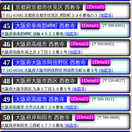
44
[Detail]
京都府京都市伏見区 西教寺
[〒612-8368]
京都府京都市伏見区
周防町３３６番地の３
[地図等]
45
[Detail]
大阪府泉南郡岬町 西教寺
[〒599-0301]
大阪府泉南郡岬町
淡輪４５２２番地
[地図等]
46
[Detail]
大阪府高槻市 西教寺
[〒569-0093]
大阪府高槻市
萩之庄３丁目１２番２号
[地図等]
47
[Detail]
大阪府大阪市阿倍野区 西教寺
[〒545-0034]
大阪府大阪市阿倍野区
阿倍野元町６番３号
[地図等]
48
[Detail]
大阪府大阪市西区 西教寺
[〒550-0027]
大阪府大阪市西区
九条１丁目１９番５号
[地図等]
49
[Detail]
大阪府高槻市 西教寺
[〒569-1011]
大阪府高槻市
大字川久保７２６番地
[地図等]
50
[Detail]
大阪府岸和田市 西教寺
[〒596-0808]
大阪府岸和田市
三田町１７７５番地
[地図等]