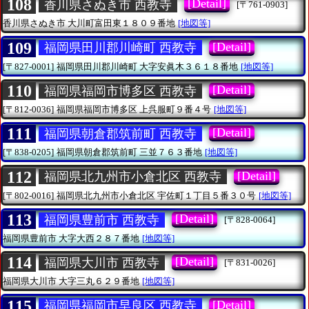
108
[Detail]
香川県さぬき市 西教寺
[〒761-0903]
香川県さぬき市
大川町富田東１８０９番地
[地図等]
109
[Detail]
福岡県田川郡川崎町 西教寺
[〒827-0001]
福岡県田川郡川崎町
大字安眞木３６１８番地
[地図等]
110
[Detail]
福岡県福岡市博多区 西教寺
[〒812-0036]
福岡県福岡市博多区
上呉服町９番４号
[地図等]
111
[Detail]
福岡県朝倉郡筑前町 西教寺
[〒838-0205]
福岡県朝倉郡筑前町
三並７６３番地
[地図等]
112
[Detail]
福岡県北九州市小倉北区 西教寺
[〒802-0016]
福岡県北九州市小倉北区
宇佐町１丁目５番３０号
[地図等]
113
[Detail]
福岡県豊前市 西教寺
[〒828-0064]
福岡県豊前市
大字大西２８７番地
[地図等]
114
[Detail]
福岡県大川市 西教寺
[〒831-0026]
福岡県大川市
大字三丸６２９番地
[地図等]
115
[Detail]
福岡県福岡市早良区 西教寺