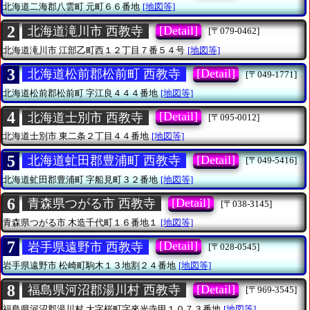
北海道二海郡八雲町
元町６６番地
[地図等]
2
[Detail]
北海道滝川市 西教寺
[〒079-0462]
北海道滝川市
江部乙町西１２丁目７番５４号
[地図等]
3
[Detail]
北海道松前郡松前町 西教寺
[〒049-1771]
北海道松前郡松前町
字江良４４４番地
[地図等]
4
[Detail]
北海道士別市 西教寺
[〒095-0012]
北海道士別市
東二条２丁目４４番地
[地図等]
5
[Detail]
北海道虻田郡豊浦町 西教寺
[〒049-5416]
北海道虻田郡豊浦町
字船見町３２番地
[地図等]
6
[Detail]
青森県つがる市 西教寺
[〒038-3145]
青森県つがる市
木造千代町１６番地１
[地図等]
7
[Detail]
岩手県遠野市 西教寺
[〒028-0545]
岩手県遠野市
松崎町駒木１３地割２４番地
[地図等]
8
[Detail]
福島県河沼郡湯川村 西教寺
[〒969-3545]
福島県河沼郡湯川村
大字桜町字來光寺甲１０７３番地
[地図等]