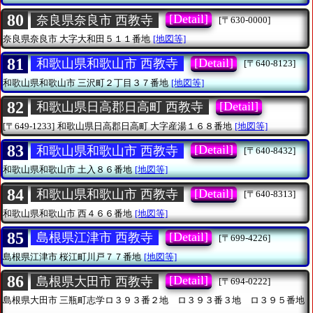
80
[Detail]
奈良県奈良市 西教寺
[〒630-0000]
奈良県奈良市
大字大和田５１１番地
[地図等]
81
[Detail]
和歌山県和歌山市 西教寺
[〒640-8123]
和歌山県和歌山市
三沢町２丁目３７番地
[地図等]
82
[Detail]
和歌山県日高郡日高町 西教寺
[〒649-1233]
和歌山県日高郡日高町
大字産湯１６８番地
[地図等]
83
[Detail]
和歌山県和歌山市 西教寺
[〒640-8432]
和歌山県和歌山市
土入８６番地
[地図等]
84
[Detail]
和歌山県和歌山市 西教寺
[〒640-8313]
和歌山県和歌山市
西４６６番地
[地図等]
85
[Detail]
島根県江津市 西教寺
[〒699-4226]
島根県江津市
桜江町川戸７７番地
[地図等]
86
[Detail]
島根県大田市 西教寺
[〒694-0222]
島根県大田市
三瓶町志学ロ３９３番２地 ロ３９３番３地 ロ３９５番地