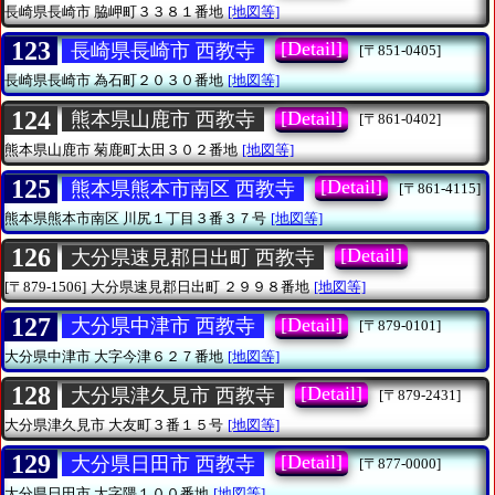
長崎県長崎市
脇岬町３３８１番地
[地図等]
123
[Detail]
長崎県長崎市 西教寺
[〒851-0405]
長崎県長崎市
為石町２０３０番地
[地図等]
124
[Detail]
熊本県山鹿市 西教寺
[〒861-0402]
熊本県山鹿市
菊鹿町太田３０２番地
[地図等]
125
[Detail]
熊本県熊本市南区 西教寺
[〒861-4115]
熊本県熊本市南区
川尻１丁目３番３７号
[地図等]
126
[Detail]
大分県速見郡日出町 西教寺
[〒879-1506]
大分県速見郡日出町
２９９８番地
[地図等]
127
[Detail]
大分県中津市 西教寺
[〒879-0101]
大分県中津市
大字今津６２７番地
[地図等]
128
[Detail]
大分県津久見市 西教寺
[〒879-2431]
大分県津久見市
大友町３番１５号
[地図等]
129
[Detail]
大分県日田市 西教寺
[〒877-0000]
大分県日田市
大字隈１００番地
[地図等]