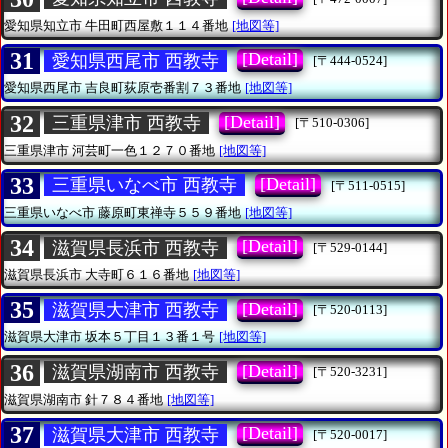
愛知県知立市
牛田町西屋敷１１４番地
[地図等]
31
[Detail]
愛知県西尾市 西教寺
[〒444-0524]
愛知県西尾市
吉良町荻原壱番割７３番地
[地図等]
32
[Detail]
三重県津市 西教寺
[〒510-0306]
三重県津市
河芸町一色１２７０番地
[地図等]
33
[Detail]
三重県いなべ市 西教寺
[〒511-0515]
三重県いなべ市
藤原町東禅寺５５９番地
[地図等]
34
[Detail]
滋賀県長浜市 西教寺
[〒529-0144]
滋賀県長浜市
大寺町６１６番地
[地図等]
35
[Detail]
滋賀県大津市 西教寺
[〒520-0113]
滋賀県大津市
坂本５丁目１３番１号
[地図等]
36
[Detail]
滋賀県湖南市 西教寺
[〒520-3231]
滋賀県湖南市
針７８４番地
[地図等]
37
[Detail]
滋賀県大津市 西教寺
[〒520-0017]