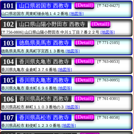
101
[Detail]
山口県岩国市 西教寺
[〒742-0427]
山口県岩国市
周東町樋余地１４２番地
[地図等]
102
[Detail]
山口県山陽小野田市 西教寺
[〒756-0806]
山口県山陽小野田市
中川１丁目７番２２号
[地図等]
103
[Detail]
徳島県美馬市 西教寺
[〒771-2105]
徳島県美馬市
美馬町字宮西１３番地
[地図等]
104
[Detail]
香川県丸亀市 西教寺
[〒763-0053]
香川県丸亀市
金倉町３７６番地
[地図等]
105
[Detail]
香川県丸亀市 西教寺
[〒763-0095]
香川県丸亀市
垂水町６９６番地
[地図等]
106
[Detail]
香川県高松市 西教寺
[〒761-0301]
香川県高松市
林町１１０３番地の３
[地図等]
107
[Detail]
香川県高松市 西教寺
[〒761-8058]
香川県高松市
勅使町１２３０番地
[地図等]