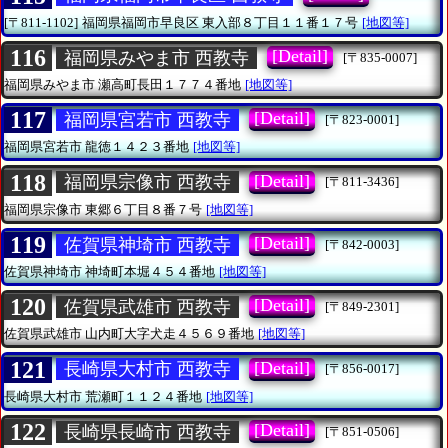
[〒811-1102]
福岡県福岡市早良区
東入部８丁目１１番１７号
[地図等]
116
[Detail]
福岡県みやま市 西教寺
[〒835-0007]
福岡県みやま市
瀬高町長田１７７４番地
[地図等]
117
[Detail]
福岡県宮若市 西教寺
[〒823-0001]
福岡県宮若市
龍徳１４２３番地
[地図等]
118
[Detail]
福岡県宗像市 西教寺
[〒811-3436]
福岡県宗像市
東郷６丁目８番７号
[地図等]
119
[Detail]
佐賀県神埼市 西教寺
[〒842-0003]
佐賀県神埼市
神埼町本堀４５４番地
[地図等]
120
[Detail]
佐賀県武雄市 西教寺
[〒849-2301]
佐賀県武雄市
山内町大字犬走４５６９番地
[地図等]
121
[Detail]
長崎県大村市 西教寺
[〒856-0017]
長崎県大村市
荒瀬町１１２４番地
[地図等]
122
[Detail]
長崎県長崎市 西教寺
[〒851-0506]