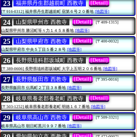
23
[Detail]
福井県丹生郡越前町 西教寺
[〒916-0312]
福井県丹生郡越前町
宿第６号２０番地
[地図等]
24
[Detail]
山梨県甲州市 西教寺
[〒409-1315]
山梨県甲州市
勝沼町等々力１４５８番地
[地図等]
25
[Detail]
山梨県甲府市 西教寺
[〒400-0032]
山梨県甲府市
中央５丁目５番２８号
[地図等]
26
[Detail]
長野県埴科郡坂城町 西教寺
[〒389-0606]
長野県埴科郡坂城町
大字上五明２０６番地
[地図等]
27
[Detail]
長野県飯田市 西教寺
[〒395-0016]
長野県飯田市
伝馬町２丁目３８番地
[地図等]
28
[Detail]
岐阜県養老郡養老町 西教寺
[〒503-1252]
岐阜県養老郡養老町
明徳１６７番地
[地図等]
29
[Detail]
岐阜県高山市 西教寺
[〒509-3321]
岐阜県高山市
朝日町黒川９９７番地
[地図等]
30
[Detail]
愛知県知立市 西教寺
[〒472-0007]