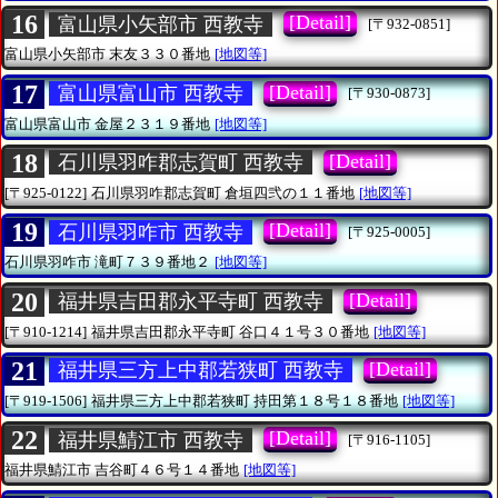
16
[Detail]
富山県小矢部市 西教寺
[〒932-0851]
富山県小矢部市
末友３３０番地
[地図等]
17
[Detail]
富山県富山市 西教寺
[〒930-0873]
富山県富山市
金屋２３１９番地
[地図等]
18
[Detail]
石川県羽咋郡志賀町 西教寺
[〒925-0122]
石川県羽咋郡志賀町
倉垣四弐の１１番地
[地図等]
19
[Detail]
石川県羽咋市 西教寺
[〒925-0005]
石川県羽咋市
滝町７３９番地２
[地図等]
20
[Detail]
福井県吉田郡永平寺町 西教寺
[〒910-1214]
福井県吉田郡永平寺町
谷口４１号３０番地
[地図等]
21
[Detail]
福井県三方上中郡若狭町 西教寺
[〒919-1506]
福井県三方上中郡若狭町
持田第１８号１８番地
[地図等]
22
[Detail]
福井県鯖江市 西教寺
[〒916-1105]
福井県鯖江市
吉谷町４６号１４番地
[地図等]