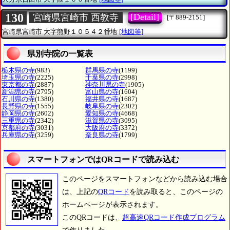
130
[Detail]
宮崎県宮崎市 西教寺
[〒889-2151]
宮崎県宮崎市
大字熊野１０５４２番地
[地図等]
県別寺院の一覧表
栃木県の寺
(983)
群馬県の寺
(1199)
埼玉県の寺
(2225)
千葉県の寺
(2998)
東京都の寺
(2887)
神奈川県の寺
(1905)
新潟県の寺
(2795)
富山県の寺
(1604)
石川県の寺
(1380)
福井県の寺
(1687)
長野県の寺
(1555)
岐阜県の寺
(2302)
静岡県の寺
(2602)
愛知県の寺
(4668)
三重県の寺
(2342)
滋賀県の寺
(3095)
京都府の寺
(3031)
大阪府の寺
(3372)
兵庫県の寺
(3259)
奈良県の寺
(1799)
スマートフォンではQRコードで読み込む
このページをスマートフォンなどから読み込む場合
は、上記の
QRコード
を読み取ると、このページの
ホームページが表示されます。
このQRコードは、
超高速QRコード作成プログラム