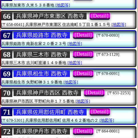
兵庫県加東市
久米５３８番地
[地図等]
66
[Detail]
兵庫県神戸市東灘区 西教寺
[〒658-0041]
兵庫県神戸市東灘区
住吉南町５丁目１番１５号
[地図等]
67
[Detail]
兵庫県姫路市 西教寺
[〒670-0093]
兵庫県姫路市
南新在家２０番２３号
[地図等]
68
[Detail]
兵庫県三木市 西教寺
[〒673-1129]
兵庫県三木市
吉川町渡瀬１４９番地
[地図等]
69
[Detail]
兵庫県相生市 西教寺
[〒678-0091]
兵庫県相生市
矢野町榊３１９番地
[地図等]
70
[Detail]
兵庫県神戸市西区 西教寺
[〒651-2253]
兵庫県神戸市西区
平野町向井１７５番地
[地図等]
71
[Detail]
兵庫県佐用郡佐用町 西教寺
[〒679-5301]
兵庫県佐用郡佐用町
佐用４６２番地の２
[地図等]
72
[Detail]
兵庫県伊丹市 西教寺
[〒664-0001]