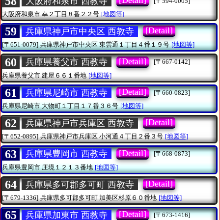
58
[Detail]
大阪府和泉市 西教寺
[〒594-0005]
大阪府和泉市
幸２丁目８番２２号
[地図等]
59
[Detail]
兵庫県神戸市中央区 西教寺
[〒651-0079]
兵庫県神戸市中央区
東雲通１丁目４番１９号
[地図等]
60
[Detail]
兵庫県養父市 西教寺
[〒667-0142]
兵庫県養父市
建屋６６１番地
[地図等]
61
[Detail]
兵庫県尼崎市 西教寺
[〒660-0823]
兵庫県尼崎市
大物町１丁目１７番３６号
[地図等]
62
[Detail]
兵庫県神戸市兵庫区 西教寺
[〒652-0895]
兵庫県神戸市兵庫区
小河通４丁目２番３号
[地図等]
63
[Detail]
兵庫県豊岡市 西教寺
[〒668-0873]
兵庫県豊岡市
庄境１２１３番地
[地図等]
64
[Detail]
兵庫県多可郡多可町 西教寺
[〒679-1336]
兵庫県多可郡多可町
加美区杉原６０番地
[地図等]
65
[Detail]
兵庫県加東市 西教寺
[〒673-1416]