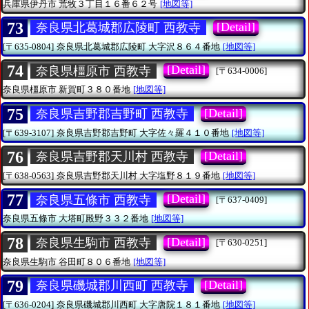
兵庫県伊丹市
荒牧３丁目１６番６２号
[地図等]
73
[Detail]
奈良県北葛城郡広陵町 西教寺
[〒635-0804]
奈良県北葛城郡広陵町
大字沢８６４番地
[地図等]
74
[Detail]
奈良県橿原市 西教寺
[〒634-0006]
奈良県橿原市
新賀町３８０番地
[地図等]
75
[Detail]
奈良県吉野郡吉野町 西教寺
[〒639-3107]
奈良県吉野郡吉野町
大字佐々羅４１０番地
[地図等]
76
[Detail]
奈良県吉野郡天川村 西教寺
[〒638-0563]
奈良県吉野郡天川村
大字塩野８１９番地
[地図等]
77
[Detail]
奈良県五條市 西教寺
[〒637-0409]
奈良県五條市
大塔町殿野３３２番地
[地図等]
78
[Detail]
奈良県生駒市 西教寺
[〒630-0251]
奈良県生駒市
谷田町８０６番地
[地図等]
79
[Detail]
奈良県磯城郡川西町 西教寺
[〒636-0204]
奈良県磯城郡川西町
大字唐院１８１番地
[地図等]