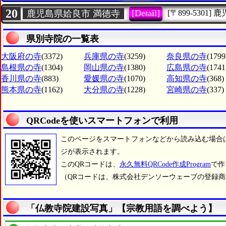
20
[Detail]
鹿児島県姶良市 満徳寺
[〒899-5301]
鹿
県別寺院の一覧表
大阪府の寺
(3372)
兵庫県の寺
(3259)
奈良県の寺
(1799
島根県の寺
(1304)
岡山県の寺
(1380)
広島県の寺
(1741
香川県の寺
(883)
愛媛県の寺
(1070)
高知県の寺
(368)
熊本県の寺
(1162)
大分県の寺
(1228)
宮崎県の寺
(337)
QRCodeを使いスマートフォンで利用
このページをスマートフォンなどから読み込む場合
ジが表示されます。
このQRコードは、
永久無料QRCode作成Program
で作
（QRコードは、株式会社デンソーウェーブの登録
「仏教寺院建設写真」【宗教用語を調べよう】