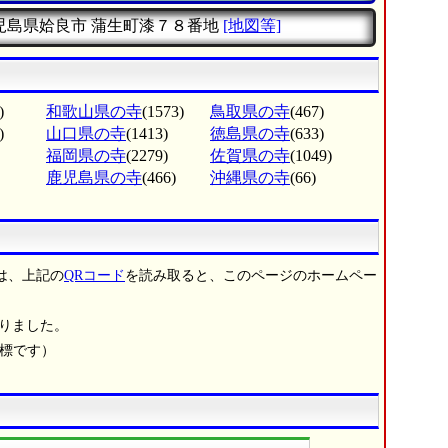
児島県姶良市
蒲生町漆７８番地
[地図等]
)
和歌山県の寺
(1573)
鳥取県の寺
(467)
)
山口県の寺
(1413)
徳島県の寺
(633)
福岡県の寺
(2279)
佐賀県の寺
(1049)
鹿児島県の寺
(466)
沖縄県の寺
(66)
は、上記の
QRコード
を読み取ると、このページのホームペー
りました。
商標です）