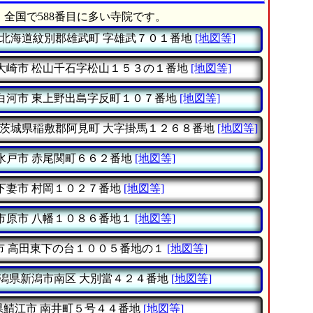
、全国で588番目に多い寺院です。
北海道紋別郡雄武町
字雄武７０１番地
[地図等]
大崎市
松山千石字松山１５３の１番地
[地図等]
白河市
東上野出島字反町１０７番地
[地図等]
茨城県稲敷郡阿見町
大字掛馬１２６８番地
[地図等]
水戸市
赤尾関町６６２番地
[地図等]
下妻市
村岡１０２７番地
[地図等]
市原市
八幡１０８６番地１
[地図等]
市
高田東下の台１００５番地の１
[地図等]
潟県新潟市南区
大別當４２４番地
[地図等]
県鯖江市
南井町５号４４番地
[地図等]