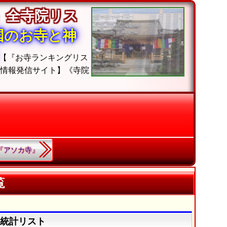
」全寺院リス
国のお寺と神
【『お寺ランキングリス
計情報発信サイト】《寺院
3.『アソカ寺』
覧
の統計リスト