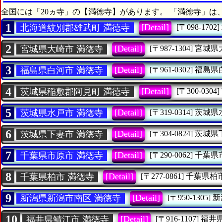
全国には「20ヵ寺」の【満徳寺】があります。 「満徳寺」は
1
[Detail]
北海道紋別郡雄武町 満徳寺
[〒098-1702]
2
[Detail]
宮城県大崎市 満徳寺
[〒987-1304]
宮城県
3
[Detail]
福島県白河市 満徳寺
[〒961-0302]
福島県
4
[Detail]
茨城県稲敷郡阿見町 満徳寺
[〒300-0304]
5
[Detail]
茨城県水戸市 満徳寺
[〒319-0314]
茨城県
6
[Detail]
茨城県下妻市 満徳寺
[〒304-0824]
茨城県
7
[Detail]
千葉県市原市 満徳寺
[〒290-0062]
千葉県
8
[Detail]
千葉県柏市 満徳寺
[〒277-0861]
千葉県柏
9
[Detail]
新潟県新潟市南区 満徳寺
[〒950-1305]
新
10
[Detail]
福井県鯖江市 満徳寺
[〒916-1107]
福井