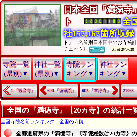
日本全国「満徳寺
ト
全
社157,167箇所収録
ト』：名前別日本国中のお寺統
チェック》
ホーム
[As of 26/07/28]
寺院一覧
神社一覧
寺院ラン
神社ラン
(県別)▼
(県別)▼
キング▼
キング▼
1.『観音寺』
600.『密蔵院』
602.『本浄寺』
2106
全国の『満徳寺』【20カ寺】の統計一
全国寺院名前ランキング
全国の寺院
全都道府県の『満徳寺』《寺院総数は20カ寺》