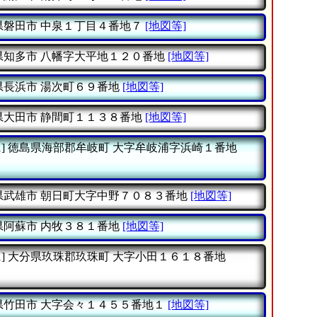
県磐田市
中泉１丁目４番地７
[地図等]
県知多市
八幡字大平地１２０番地
[地図等]
県長浜市
湯次町６９番地
[地図等]
県大田市
静間町１１３８番地
[地図等]
]
徳島県海部郡牟岐町
大字牟岐浦字浜崎１番地
県武雄市
朝日町大字中野７０８３番地
[地図等]
県阿蘇市
内牧３８１番地
[地図等]
]
大分県玖珠郡玖珠町
大字小田１６１８番地
県竹田市
大字会々１４５５番地１
[地図等]