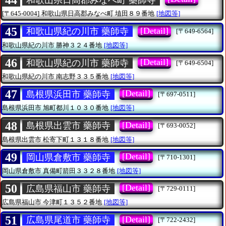
44
[〒645-0004]
和歌山県日高郡みなべ町
埴田８９番地
[地図等]
45
[Detail]
和歌山県紀の川市 藥師寺
[〒649-6564]
和歌山県紀の川市
勝神３２４番地
[地図等]
46
[Detail]
和歌山県紀の川市 藥師寺
[〒649-6504]
和歌山県紀の川市
南志野３３５番地
[地図等]
47
[Detail]
島根県浜田市 藥師寺
[〒697-0511]
島根県浜田市
旭町都川１０３０番地
[地図等]
48
[Detail]
島根県出雲市 藥師寺
[〒693-0052]
島根県出雲市
松寄下町１３１８番地
[地図等]
49
[Detail]
岡山県倉敷市 藥師寺
[〒710-1301]
岡山県倉敷市
真備町箭田３３２８番地
[地図等]
50
[Detail]
広島県福山市 藥師寺
[〒729-0111]
広島県福山市
今津町１３５２番地
[地図等]
51
[Detail]
広島県尾道市 藥師寺
[〒722-2432]