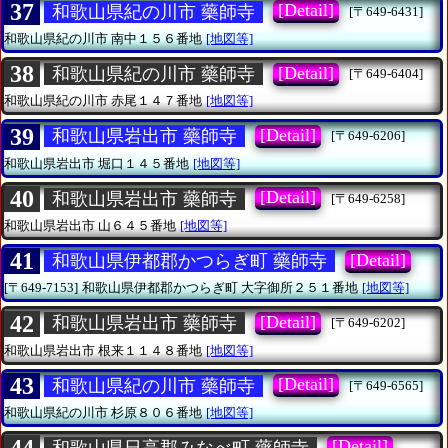
37
[Detail]
和歌山県紀の川市 藥師寺
[〒649-6431]
和歌山県紀の川市
南中１５６番地
[地図等]
38
[Detail]
和歌山県紀の川市 藥師寺
[〒649-6404]
和歌山県紀の川市
赤尾１４７番地
[地図等]
39
[Detail]
和歌山県岩出市 藥師寺
[〒649-6206]
和歌山県岩出市
堀口１４５番地
[地図等]
40
[Detail]
和歌山県岩出市 藥師寺
[〒649-6258]
和歌山県岩出市
山６４５番地
[地図等]
41
[Detail]
和歌山県伊都郡かつらぎ町 藥師寺
[〒649-7153]
和歌山県伊都郡かつらぎ町
大字御所２５１番地
[地図等]
42
[Detail]
和歌山県岩出市 藥師寺
[〒649-6202]
和歌山県岩出市
根来１１４８番地
[地図等]
43
[Detail]
和歌山県紀の川市 藥師寺
[〒649-6565]
和歌山県紀の川市
杉原８０６番地
[地図等]
[Detail]
和歌山県日高郡みなべ町 藥師寺