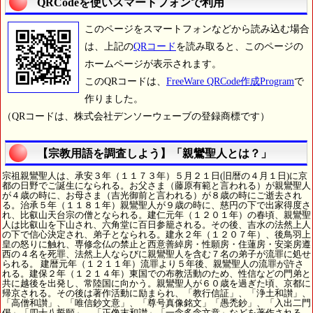
QRCodeを使いスマートフォンで利用
このページをスマートフォンなどから読み込む場合
は、上記の
QRコード
を読み取ると、このページの
ホームページが表示されます。
このQRコードは、
FreeWare QRCode作成Program
で
作りました。
（QRコードは、株式会社デンソーウェーブの登録商標です）
【宗教用語を調査しよう】「親鸞聖人とは？」
宗祖親鸞聖人は、承安３年（１１７３年）５月２１日(旧暦の４月１日)に京
都の日野でご誕生になられる。お父さま（藤原有範と言われる）が親鸞聖人
が４歳の時に、お母さま（吉光御前と言われる）が８歳の時にご逝去され
る。治承５年（１１８１年）親鸞聖人が９歳の時に、慈円の下で出家得度さ
れ、比叡山天台宗の僧となられる。建仁元年（１２０１年）の春頃、親鸞聖
人は比叡山を下山され、六角堂に百日参籠される。その後、吉水の法然上人
の下で信心決定され、弟子となられる。建永２年（１２０７年）、後鳥羽上
皇の怒りに触れ、専修念仏の禁止と西意善綽房・性願房・住蓮房・安楽房遵
西の４名を死罪、法然上人ならびに親鸞聖人を含む７名の弟子が流罪に処せ
られる。 建暦元年（１２１１年）流罪より５年後、親鸞聖人の流罪が許さ
れる。建保２年（１２１４年）東国での布教活動のため、性信などの門弟と
共に越後を出発し、常陸国に向かう。親鸞聖人が６０歳を過ぎた頃、京都に
帰京される。その後は著作活動に励まられ、「教行信証」、「浄土和讃」、
「高僧和讃」、「唯信鈔文意」、「尊号真像銘文」「愚禿鈔」、「入出二門
偈」「四十八誓願」、「正像末和讃」「一念多念文意」などを著作される。