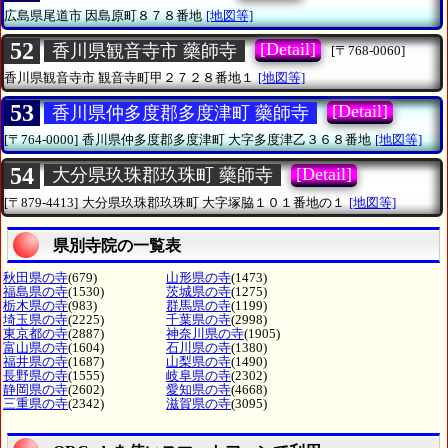
広島県尾道市
因島原町８７８番地
[地図等]
52
[Detail]
香川県観音寺市 藥師寺
[〒768-0060]
香川県観音寺市
観音寺町甲２７２８番地１
[地図等]
53
[Detail]
香川県仲多度郡多度津町 藥師寺
[〒764-0000]
香川県仲多度郡多度津町
大字多度津乙３６８番地
[地図等]
54
[Detail]
大分県玖珠郡玖珠町 藥師寺
[〒879-4413]
大分県玖珠郡玖珠町
大字塚脇１０１番地の１
[地図等]
県別寺院の一覧表
秋田県の寺
(679)
山形県の寺
(1473)
福島県の寺
(1530)
茨城県の寺
(1275)
栃木県の寺
(983)
群馬県の寺
(1199)
埼玉県の寺
(2225)
千葉県の寺
(2998)
東京都の寺
(2887)
神奈川県の寺
(1905)
富山県の寺
(1604)
石川県の寺
(1380)
福井県の寺
(1687)
山梨県の寺
(1490)
長野県の寺
(1555)
岐阜県の寺
(2302)
静岡県の寺
(2602)
愛知県の寺
(4668)
三重県の寺
(2342)
滋賀県の寺
(3095)