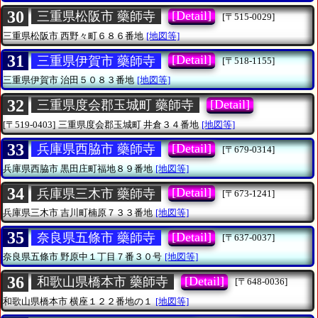
30
[Detail]
三重県松阪市 藥師寺
[〒515-0029]
三重県松阪市
西野々町６８６番地
[地図等]
31
[Detail]
三重県伊賀市 藥師寺
[〒518-1155]
三重県伊賀市
治田５０８３番地
[地図等]
32
[Detail]
三重県度会郡玉城町 藥師寺
[〒519-0403]
三重県度会郡玉城町
井倉３４番地
[地図等]
33
[Detail]
兵庫県西脇市 藥師寺
[〒679-0314]
兵庫県西脇市
黒田庄町福地８９番地
[地図等]
34
[Detail]
兵庫県三木市 藥師寺
[〒673-1241]
兵庫県三木市
吉川町楠原７３３番地
[地図等]
35
[Detail]
奈良県五條市 藥師寺
[〒637-0037]
奈良県五條市
野原中１丁目７番３０号
[地図等]
36
[Detail]
和歌山県橋本市 藥師寺
[〒648-0036]
和歌山県橋本市
横座１２２番地の１
[地図等]