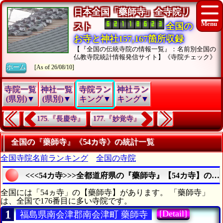
日本全国「藥師寺」全寺院リ
スト
全国の
お寺と神社157,167箇所収録
【『全国の伝統寺院の情報一覧』：名前別全国の
仏教寺院統計情報発信サイト】《寺院チェック》
ホーム
[As of 26/08/10]
寺院一覧
神社一覧
寺院ラン
神社ラン
(県別)▼
(県別)▼
キング▼
キング▼
175.『長慶寺』
177.『妙覚寺』
全国の『藥師寺』《54カ寺》の統計一覧
全国寺院名前ランキング
全国の寺院
<<<54カ寺>>>全都道府県の『藥師寺』【54カ寺】の
全国には「54ヵ寺」の【藥師寺】があります。 「藥師寺」
は、全国で176番目に多い寺院です。
1
[Detail]
福島県南会津郡南会津町 藥師寺