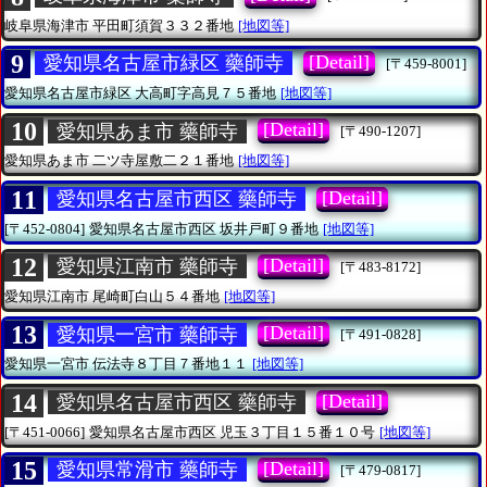
岐阜県海津市
平田町須賀３３２番地
[地図等]
9
[Detail]
愛知県名古屋市緑区 藥師寺
[〒459-8001]
愛知県名古屋市緑区
大高町字高見７５番地
[地図等]
10
[Detail]
愛知県あま市 藥師寺
[〒490-1207]
愛知県あま市
二ツ寺屋敷二２１番地
[地図等]
11
[Detail]
愛知県名古屋市西区 藥師寺
[〒452-0804]
愛知県名古屋市西区
坂井戸町９番地
[地図等]
12
[Detail]
愛知県江南市 藥師寺
[〒483-8172]
愛知県江南市
尾崎町白山５４番地
[地図等]
13
[Detail]
愛知県一宮市 藥師寺
[〒491-0828]
愛知県一宮市
伝法寺８丁目７番地１１
[地図等]
14
[Detail]
愛知県名古屋市西区 藥師寺
[〒451-0066]
愛知県名古屋市西区
児玉３丁目１５番１０号
[地図等]
15
[Detail]
愛知県常滑市 藥師寺
[〒479-0817]