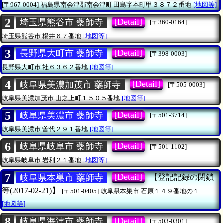
[〒967-0004]
福島県南会津郡南会津町
田島字本町甲３８７２番地
[地図等]
2
[Detail]
埼玉県熊谷市 藥師寺
[〒360-0164]
埼玉県熊谷市
楊井６７番地
[地図等]
3
[Detail]
長野県大町市 藥師寺
[〒398-0003]
長野県大町市
社６３６２番地
[地図等]
4
[Detail]
岐阜県美濃加茂市 藥師寺
[〒505-0003]
岐阜県美濃加茂市
山之上町１５０５番地
[地図等]
5
[Detail]
岐阜県美濃市 藥師寺
[〒501-3714]
岐阜県美濃市
曽代２９１番地
[地図等]
6
[Detail]
岐阜県岐阜市 藥師寺
[〒501-1102]
岐阜県岐阜市
岩利２１番地
[地図等]
7
[Detail]
岐阜県本巣市 藥師寺
【登記記録の閉鎖
等(2017-02-21)】
[〒501-0405]
岐阜県本巣市
石原１４９番地の１
[地図等]
8
[Detail]
岐阜県海津市 藥師寺
[〒503-0301]