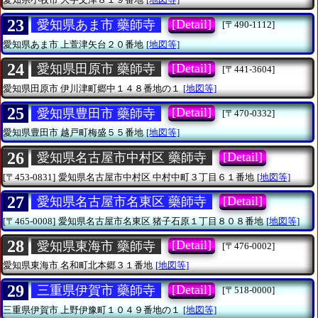
23
[Detail]
愛知県あま市 藥師寺
[〒490-1112]
愛知県あま市
上萱津矢台２０番地
[地図等]
24
[Detail]
愛知県田原市 藥師寺
[〒441-3604]
愛知県田原市
伊川津町郷中１４８番地の１
[地図等]
25
[Detail]
愛知県豊田市 藥師寺
[〒470-0332]
愛知県豊田市
越戸町梅盛５５番地
[地図等]
26
[Detail]
愛知県名古屋市中村区 藥師寺
[〒453-0831]
愛知県名古屋市中村区
中村中町３丁目６１番地
[地図等]
27
[Detail]
愛知県名古屋市名東区 藥師寺
[〒465-0008]
愛知県名古屋市名東区
猪子石原１丁目８０８番地
[地図等]
28
[Detail]
愛知県東海市 藥師寺
[〒476-0002]
愛知県東海市
名和町北本郷３１番地
[地図等]
29
[Detail]
三重県伊賀市 藥師寺
[〒518-0000]
三重県伊賀市
上野伊豫町１０４９番地の１
[地図等]