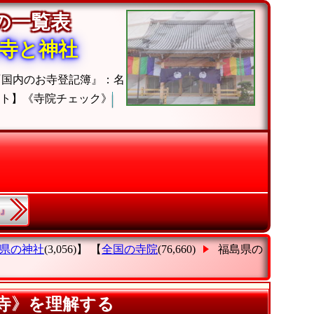
院の一覧表
寺と神社
『国内のお寺登記簿』：名
ト】《寺院チェック》
県』
県の神社
(3,056)】 【
全国の寺院
(76,660)
福島県の
カ寺》を理解する