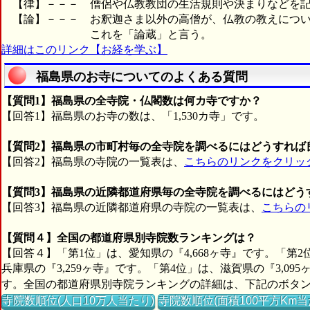
【律】－－－ 僧侶や仏教教団の生活規則や決まりなどを記
【論】－－－ お釈迦さま以外の高僧が、仏教の教えについ
これを「論蔵」と言う。
詳細はこのリンク【お経を学ぶ】
福島県のお寺についてのよくある質問
【質問1】福島県の全寺院・仏閣数は何カ寺ですか？
【回答1】福島県のお寺の数は、「1,530カ寺」です。
【質問2】福島県の市町村毎の全寺院を調べるにはどうすれば
【回答2】福島県の寺院の一覧表は、
こちらのリンクをクリッ
【質問3】福島県の近隣都道府県毎の全寺院を調べるにはどう
【回答3】福島県の近隣都道府県の寺院の一覧表は、
こちらの
【質問４】全国の都道府県別寺院数ランキングは？
【回答４】「第1位」は、愛知県の『4,668ヶ寺』です。「第2
兵庫県の『3,259ヶ寺』です。「第4位」は、滋賀県の『3,09
す。全国の都道府県別寺院ランキングの詳細は、下記のボタ
寺院数順位(人口10万人当たり)
寺院数順位(面積100平方Km当