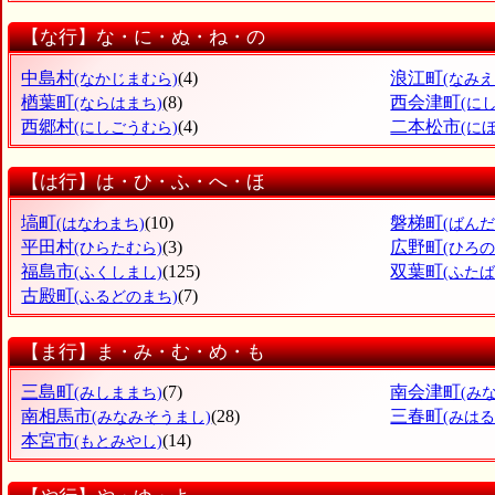
【な行】な・に・ぬ・ね・の
中島村
(4)
浪江町
(なかじまむら)
(なみえ
楢葉町
(8)
西会津町
(ならはまち)
(に
西郷村
(4)
二本松市
(にしごうむら)
(に
【は行】は・ひ・ふ・へ・ほ
塙町
(10)
磐梯町
(はなわまち)
(ばん
平田村
(3)
広野町
(ひらたむら)
(ひろの
福島市
(125)
双葉町
(ふくしまし)
(ふたば
古殿町
(7)
(ふるどのまち)
【ま行】ま・み・む・め・も
三島町
(7)
南会津町
(みしままち)
(み
南相馬市
(28)
三春町
(みなみそうまし)
(みはる
本宮市
(14)
(もとみやし)