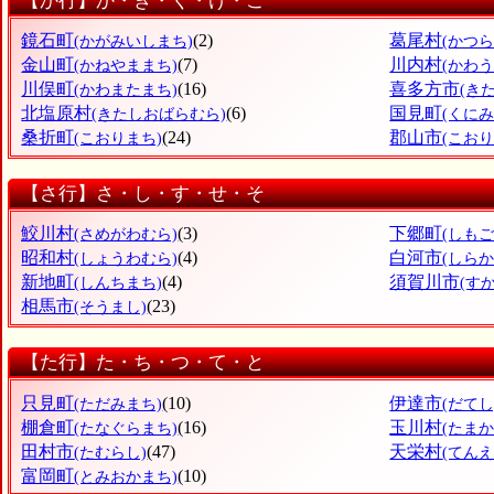
【か行】か・き・く・け・こ
鏡石町
(2)
葛尾村
(かがみいしまち)
(かつ
金山町
(7)
川内村
(かねやままち)
(かわ
川俣町
(16)
喜多方市
(かわまたまち)
(き
北塩原村
(6)
国見町
(きたしおばらむら)
(くにみ
桑折町
(24)
郡山市
(こおりまち)
(こお
【さ行】さ・し・す・せ・そ
鮫川村
(3)
下郷町
(さめがわむら)
(しも
昭和村
(4)
白河市
(しょうわむら)
(しらか
新地町
(4)
須賀川市
(しんちまち)
(す
相馬市
(23)
(そうまし)
【た行】た・ち・つ・て・と
只見町
(10)
伊達市
(ただみまち)
(だてし
棚倉町
(16)
玉川村
(たなぐらまち)
(たま
田村市
(47)
天栄村
(たむらし)
(てん
富岡町
(10)
(とみおかまち)