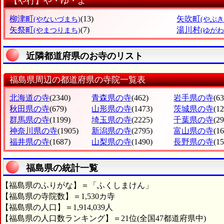
【や行】や・ゆ・よ
柳津町
(13)
矢吹町
(やないづまち)
(やぶき
矢祭町
(7)
湯川村
(やまつりまち)
(ゆがわ
近隣都道府県のお寺のリスト
福島県周辺の都道府県の寺院一覧表
北海道の寺
(2340)
青森県の寺
(462)
岩手県の寺
(63
秋田県の寺
(679)
山形県の寺
(1473)
茨城県の寺
(1
群馬県の寺
(1199)
埼玉県の寺
(2225)
千葉県の寺
(2
神奈川県の寺
(1905)
新潟県の寺
(2795)
富山県の寺
(1
福井県の寺
(1687)
山梨県の寺
(1490)
長野県の寺
(1
福島県の統計一覧
【福島県のふりがな】＝「ふくしまけん」
【福島県の寺院数】＝1,530カ寺
【福島県の人口】＝1,914,039人
【福島県の人口数ランキング】＝21位(全国47都道府県中)