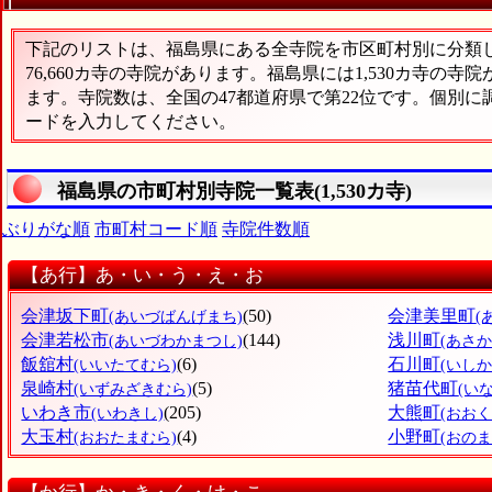
下記のリストは、福島県にある全寺院を市区町村別に分類した
76,660カ寺の寺院があります。福島県には1,530カ寺の寺
ます。寺院数は、全国の47都道府県で第22位です。個別
ードを入力してください。
福島県の市町村別寺院一覧表(1,530カ寺)
ぶりがな順
市町村コード順
寺院件数順
【あ行】あ・い・う・え・お
会津坂下町
(50)
会津美里町
(あいづばんげまち)
(
会津若松市
(144)
浅川町
(あいづわかまつし)
(あさ
飯舘村
(6)
石川町
(いいたてむら)
(いし
泉崎村
(5)
猪苗代町
(いずみざきむら)
(い
いわき市
(205)
大熊町
(いわきし)
(おお
大玉村
(4)
小野町
(おおたまむら)
(おのま