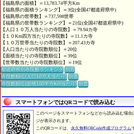
【福島県の面積】＝13,783.74平方Km
【福島県の面積ランキング】＝3位(全国47都道府県中)
【福島県の世帯数】＝737,598世帯
【福島県の世帯数ランキング】＝21位(全国47都道府県中)
【人口１０万人当たりの寺院数】＝79.94カ寺
【１０Km四方当たりの寺院数】＝11.1カ寺
【１０万世帯当たりの寺院数】＝207.43カ寺
【人口当たりの寺院数順位】＝20位
【面積当たりの寺院数順位】＝39位
【世帯数当たりの寺院数順位】＝19位
都道府県別寺院数ランキング
別窓
寺院数順位(人口10万人当たり)
別窓
寺院数順位(面積100平方Km当たり)
別窓
スマートフォンではQRコードで読み込む
このページをスマートフォンなどから読み込む場合
ジが表示されます。
このQRコードは、
永久無料QRCode作成プログラム