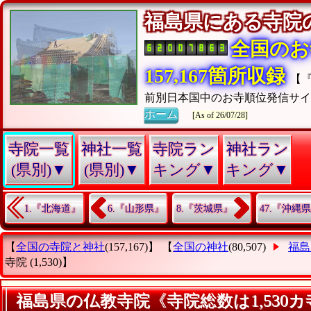
福島県にある寺
全国のお
157,167箇所収録
【
前別日本国中のお寺順位発信サイ
ホーム
[As of 26/07/28]
寺院一覧
神社一覧
寺院ラン
神社ラン
(県別)▼
(県別)▼
キング▼
キング▼
1.『北海道』
6.『山形県』
8.『茨城県』
47.『沖縄
【
全国の寺院と神社
(157,167)】 【
全国の神社
(80,507)
福島
寺院
(1,530)】
福島県の仏教寺院《寺院総数は1,530