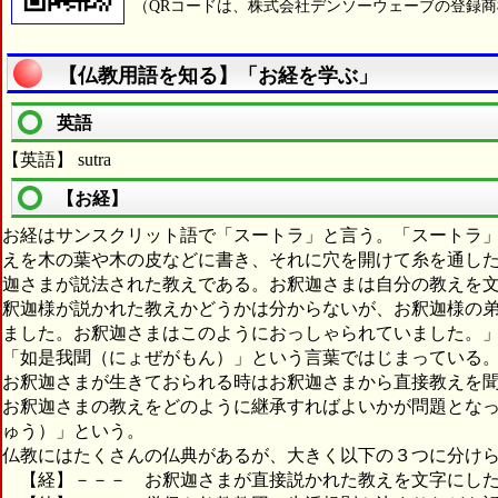
（QRコードは、株式会社デンソーウェーブの登録
【仏教用語を知る】「お経を学ぶ」
英語
【英語】 sutra
【お経】
お経はサンスクリット語で「スートラ」と言う。「スートラ
えを木の葉や木の皮などに書き、それに穴を開けて糸を通し
迦さまが説法された教えである。お釈迦さまは自分の教えを
釈迦様が説かれた教えかどうかは分からないが、お釈迦様の
ました。お釈迦さまはこのようにおっしゃられていました。
「如是我聞（にょぜがもん）」という言葉ではじまっている
お釈迦さまが生きておられる時はお釈迦さまから直接教えを
お釈迦さまの教えをどのように継承すればよいかが問題とな
ゅう）」という。
仏教にはたくさんの仏典があるが、大きく以下の３つに分け
【経】－－－ お釈迦さまが直接説かれた教えを文字にした