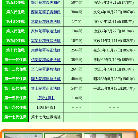
第五代住職
顕照菴釋義夫和尚
50年間
安永7年3月21日(1778年)
第六代住職
西帰菴釋子憲和尚
30年間
文化4年10月27日(1807年)
第七代住職
本帰菴釋圓隆法師
1年間
文化4年12月1日(1807年)
第八代住職
家静菴釋敬道法師
13年間
文政2年7月22日(1819年)
第九代住職
雲楽菴釋苔巖法師
10年間
文政11年3月11日(1828年)
第十代住職
應供菴釋等正法師
25年間
嘉永5年11月27日(1852年)
第十一代住職
信楽院釋成正法師
38年間
明治22年3月2日(1889年)
第十二代住職
至心院釋湛然法師
26年間
大正3年7月11日(1914年)
第十三代住職
願力院釋開運法師
48年間
昭和36年8月28日(1961年)
第十四代住職
無上院釋正眞法師
54年間
平成26年8月19日(2014年)
第十五代住職
【現住職】
11年間
－－－
第十六代住職
【現副住職】
－－－
－－－
第十七代住職
第十七代住職候補
－－－
－－－