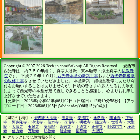
Copyright © 2007-2026 Tech-jp.com/Saikouji All Rights Resarved. 愛西市
西光寺は、約７５０年続く、真宗大谷派・東本願寺・浄土真宗の
仏教寺
院
です。 平成２９年１０月に
西光寺本堂の新築工事
および
西光寺鐘楼堂
の改修工事
をさせていただきました。 本堂新築、鐘楼堂改修にあたり寄
付をお願いすることはありませんが、日頃の皆さまの多大なるお力添え
によって西光寺の本堂が建て直しできることと感謝し、 心よりお礼申し
上げさせていただきます。
【更新日：2026年(令和08年)08月02日（日曜日）12時19分58秒】【アッ
プロード日：2026年08月05日(Wednesday)08時15分04秒】
【周辺のお寺】：
愛西市大法寺
・
玉泉寺
・
安清院
・
永敬寺
・
明通寺
・
正覺
寺
・
阿弥陀寺
・
浄法寺
・
信力寺
・
万瑞寺
・
明教寺
・
隨念寺
・
世尊寺
・
大聖
院
・
大法寺
・
玉泉寺
・
安清院
・
永敬寺
・
明通寺
・
正覺寺
・
阿弥陀寺
・
浄法
寺
・
信力寺
・
万瑞寺
・
明教寺
・
隨念寺
・
世尊寺
・
大聖院
・
クリックして仏教情報を開く