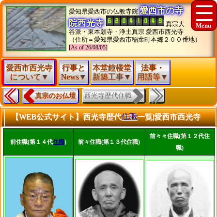
愛西市の寺
愛知県愛西市の仏教寺院
院西光寺
真宗大
谷派・東本願寺・浄土真宗 愛西市西光寺
（住所＝愛知県愛西市稲葉町本郷２００番地）
[As of 26/08/05]
愛西市西光寺
行事と
本堂鐘楼堂
法事・
について▼
News▼
新築工事▼
用語等▼
西光寺歴代住職
真宗のお仏壇
【WEB公式サイト】西光寺歴代
住職
一覧|愛西市西光寺
前々々住職(第１２代住
前住職(第１４代
住職
)
前々住職(第１３代住職)
職)