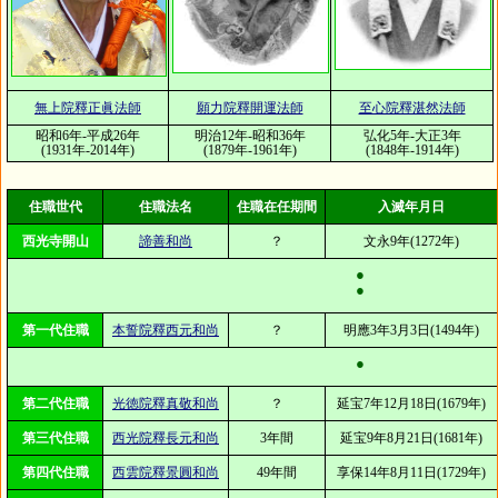
無上院釋正眞法師
願力院釋開運法師
至心院釋湛然法師
昭和6年-平成26年
明治12年-昭和36年
弘化5年-大正3年
(1931年-2014年)
(1879年-1961年)
(1848年-1914年)
住職世代
住職法名
住職在任期間
入滅年月日
西光寺開山
諦善和尚
？
文永9年(1272年)
●
●
第一代住職
本誓院釋西元和尚
？
明應3年3月3日(1494年)
●
第二代住職
光徳院釋真敬和尚
？
延宝7年12月18日(1679年)
第三代住職
西光院釋長元和尚
3年間
延宝9年8月21日(1681年)
第四代住職
西雲院釋景圓和尚
49年間
享保14年8月11日(1729年)