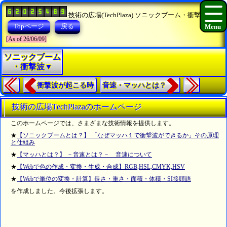
技術の広場(TechPlaza) ソニックブーム・衝撃波
Topページ
戻る
[As of 26/06/09]
ソニックブーム
・衝撃波▼
衝撃波が起こる時
音速・マッハとは？
技術の広場TechPlazaのホームページ
このホームページでは、さまざまな技術情報を提供します。
★
【ソニックブームとは？】 「なぜマッハ１で衝撃波ができるか」その原理
と仕組み
★
【マッハとは？】 －音速とは？－ 音速について
★
【Webで色の作成・変換・生成・合成】RGB,HSL,CMYK,HSV
★
【Webで単位の変換・計算】長さ・重さ・面積・体積・SI接頭語
を作成しました。今後拡張します。