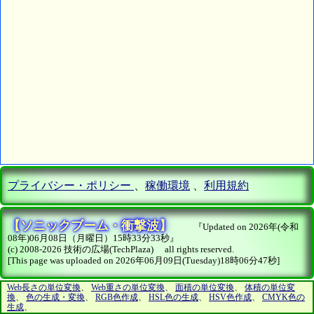
プライバシー・ポリシー
、
稼働環境
、
利用規約
【ソニックブーム・衝撃波】
『Updated on 2026年(令和
08年)06月08日（月曜日）15時33分33秒』
(c) 2008-2026 技術の広場(TechPlaza) all rights reserved.
[This page was uploaded on 2026年06月09日(Tuesday)18時06分47秒]
Web長さの単位変換
、
Web重さの単位変換
、
面積の単位変換
、
体積の単位変
換
、
色の生成・変換
、
RGB色作成
、
HSL色の生成
、
HSV色作成
、
CMYK色の
生成
、