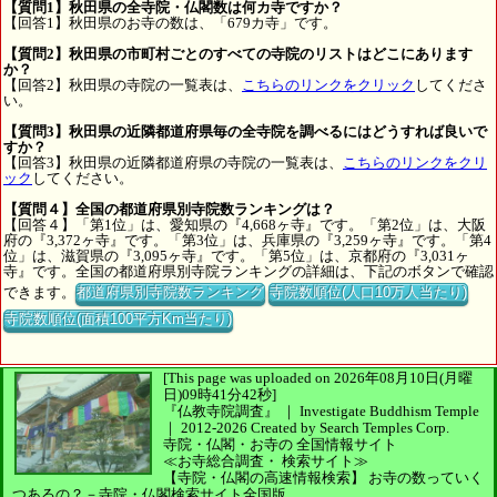
【質問1】秋田県の全寺院・仏閣数は何カ寺ですか？
【回答1】秋田県のお寺の数は、「679カ寺」です。
【質問2】秋田県の市町村ごとのすべての寺院のリストはどこにあります
か？
【回答2】秋田県の寺院の一覧表は、
こちらのリンクをクリック
してくださ
い。
【質問3】秋田県の近隣都道府県毎の全寺院を調べるにはどうすれば良いで
すか？
【回答3】秋田県の近隣都道府県の寺院の一覧表は、
こちらのリンクをクリ
ック
してください。
【質問４】全国の都道府県別寺院数ランキングは？
【回答４】「第1位」は、愛知県の『4,668ヶ寺』です。「第2位」は、大阪
府の『3,372ヶ寺』です。「第3位」は、兵庫県の『3,259ヶ寺』です。「第4
位」は、滋賀県の『3,095ヶ寺』です。「第5位」は、京都府の『3,031ヶ
寺』です。全国の都道府県別寺院ランキングの詳細は、下記のボタンで確認
できます。
都道府県別寺院数ランキング
寺院数順位(人口10万人当たり)
寺院数順位(面積100平方Km当たり)
[This page was uploaded on 2026年08月10日(月曜
日)09時41分42秒]
『仏教寺院調査』 ｜ Investigate Buddhism Temple
｜
2012-2026
Created by
Search Temples Corp.
寺院・仏閣・お寺の
全国情報サイト
≪お寺総合調査・
検索サイト≫
【寺院・仏閣の高速情報検索】
お寺の数っていく
つあるの？－寺院・仏閣検索サイト全国版