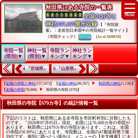
秋田県にある寺院の一覧表
全国のお寺と
神社157,167箇所収録
【『寺院探
索』：名前別日本国中の寺院統計一覧サイト】
《寺院チェック》
ホーム
[As of 26/08/10]
寺院一覧
神社一覧
寺院ラン
神社ラン
(県別)▼
(県別)▼
キング▼
キング▼
4.『宮城県』
6.『山形県』
【
全国の寺院と神社
(157,167)】 【
全国の神社
(80,507)
秋田県の神社
(1,138)】
【
全国の寺院
(76,660)
秋田県の寺院
(679)】
秋田県の寺院【679カ寺】の統計情報一覧
下記のリストは、秋田県にある全寺院を市区町村別に分類したも
のです。『2026年07月05日』現在、全国には76,660カ寺の寺院が
あります。秋田県には679カ寺の寺院があります。これは、全国
の寺院の0.89%にあたります。寺院数は、全国の47都道府県で第
39位です。個別に調べたい場合は、メニューの【全文検索】にキ