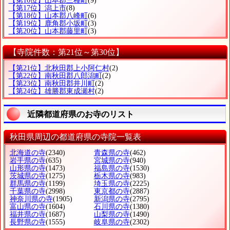
【第16位】山本郡三種町
(9)
【第17位】潟上市
(8)
【第18位】山本郡八峰町
(6)
【第19位】鹿角郡小坂町
(3)
【第20位】山本郡藤里町
(3)
【寺院件数：第21位～第30位】
【第21位】北秋田郡上小阿仁村
(2)
【第22位】南秋田郡八郎潟町
(2)
【第23位】南秋田郡井川町
(2)
【第24位】雄勝郡東成瀬村
(2)
近隣都道府県のお寺のリスト
秋田県周辺の都道府県の寺院一覧表
北海道の寺
(2340)
青森県の寺
(462)
岩手県の寺
(635)
宮城県の寺
(940)
山形県の寺
(1473)
福島県の寺
(1530)
茨城県の寺
(1275)
栃木県の寺
(983)
群馬県の寺
(1199)
埼玉県の寺
(2225)
千葉県の寺
(2998)
東京都の寺
(2887)
神奈川県の寺
(1905)
新潟県の寺
(2795)
富山県の寺
(1604)
石川県の寺
(1380)
福井県の寺
(1687)
山梨県の寺
(1490)
長野県の寺
(1555)
岐阜県の寺
(2302)