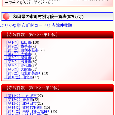
ーワードを入力してください。
秋田県の市町村別寺院一覧表(679カ寺)
ぶりがな順
市町村コード順
寺院件数順
【寺院件数：第1位～第10位】
【第1位】秋田市
(130)
【第2位】横手市
(72)
【第3位】由利本荘市
(68)
【第4位】大仙市
(61)
【第5位】湯沢市
(41)
【第6位】男鹿市
(39)
【第7位】能代市
(37)
【第8位】大館市
(33)
【第9位】仙北郡美郷町
(33)
【第10位】仙北市
(27)
【寺院件数：第11位～第20位】
【第11位】にかほ市
(27)
【第12位】鹿角市
(22)
【第13位】北秋田市
(22)
【第14位】雄勝郡羽後町
(15)
【第15位】南秋田郡五城目町
(15)