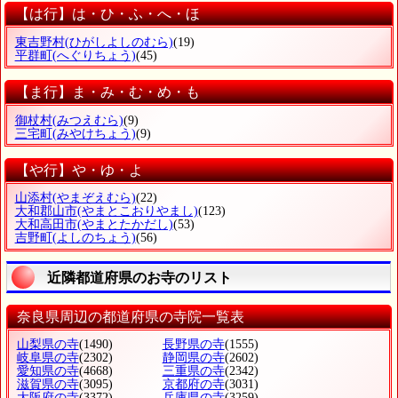
【は行】は・ひ・ふ・へ・ほ
東吉野村
(ひがしよしのむら)
(19)
平群町
(へぐりちょう)
(45)
【ま行】ま・み・む・め・も
御杖村
(みつえむら)
(9)
三宅町
(みやけちょう)
(9)
【や行】や・ゆ・よ
山添村
(やまぞえむら)
(22)
大和郡山市
(やまとこおりやまし)
(123)
大和高田市
(やまとたかだし)
(53)
吉野町
(よしのちょう)
(56)
近隣都道府県のお寺のリスト
奈良県周辺の都道府県の寺院一覧表
山梨県の寺
(1490)
長野県の寺
(1555)
岐阜県の寺
(2302)
静岡県の寺
(2602)
愛知県の寺
(4668)
三重県の寺
(2342)
滋賀県の寺
(3095)
京都府の寺
(3031)
大阪府の寺
(3372)
兵庫県の寺
(3259)