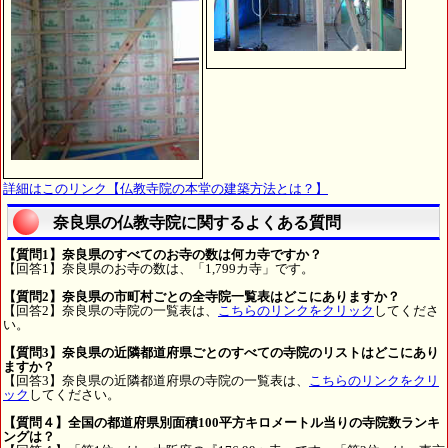
詳細はこのリンク【仏教寺院の本堂の建築方法とは？】
奈良県の仏教寺院に関するよくある質問
【質問1】奈良県のすべてのお寺の数は何カ寺ですか？
【回答1】奈良県のお寺の数は、「1,799カ寺」です。
【質問2】奈良県の市町村ごとの全寺院一覧表はどこにありますか？
【回答2】奈良県の寺院の一覧表は、
こちらのリンクをクリック
してくださ
い。
【質問3】奈良県の近隣都道府県ごとのすべての寺院のリストはどこにあり
ますか？
【回答3】奈良県の近隣都道府県の寺院の一覧表は、
こちらのリンクをクリ
ック
してください。
【質問４】全国の都道府県別面積100平方キロメートル当りの寺院数ランキ
ングは？