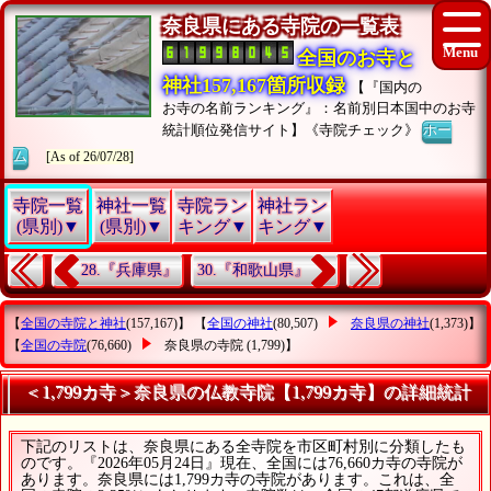
奈良県にある寺院の一覧表
全国のお寺と
神社157,167箇所収録
【『国内の
お寺の名前ランキング』：名前別日本国中のお寺
統計順位発信サイト】《寺院チェック》
ホー
ム
[As of 26/07/28]
寺院一覧
神社一覧
寺院ラン
神社ラン
(県別)▼
(県別)▼
キング▼
キング▼
28.『兵庫県』
30.『和歌山県』
【
全国の寺院と神社
(157,167)】 【
全国の神社
(80,507)
奈良県の神社
(1,373)】
【
全国の寺院
(76,660)
奈良県の寺院
(1,799)】
＜1,799カ寺＞奈良県の仏教寺院【1,799カ寺】の詳細統計
下記のリストは、奈良県にある全寺院を市区町村別に分類したも
のです。『2026年05月24日』現在、全国には76,660カ寺の寺院が
あります。奈良県には1,799カ寺の寺院があります。これは、全