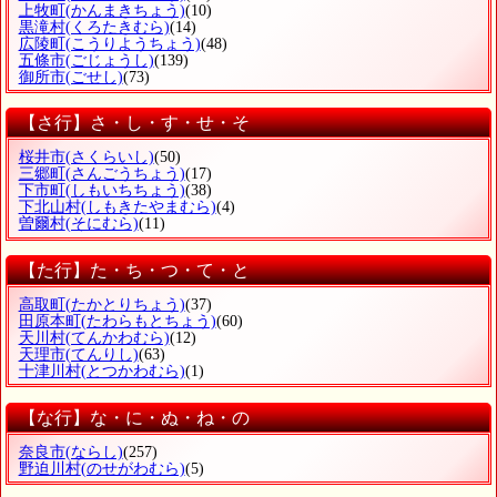
上牧町
(かんまきちょう)
(10)
黒滝村
(くろたきむら)
(14)
広陵町
(こうりようちょう)
(48)
五條市
(ごじょうし)
(139)
御所市
(ごせし)
(73)
【さ行】さ・し・す・せ・そ
桜井市
(さくらいし)
(50)
三郷町
(さんごうちょう)
(17)
下市町
(しもいちちょう)
(38)
下北山村
(しもきたやまむら)
(4)
曽爾村
(そにむら)
(11)
【た行】た・ち・つ・て・と
高取町
(たかとりちょう)
(37)
田原本町
(たわらもとちょう)
(60)
天川村
(てんかわむら)
(12)
天理市
(てんりし)
(63)
十津川村
(とつかわむら)
(1)
【な行】な・に・ぬ・ね・の
奈良市
(ならし)
(257)
野迫川村
(のせがわむら)
(5)