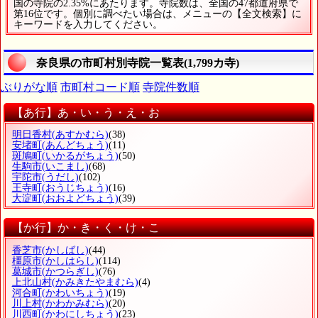
国の寺院の2.35%にあたります。寺院数は、全国の47都道府県で
第16位です。個別に調べたい場合は、メニューの【全文検索】に
キーワードを入力してください。
奈良県の市町村別寺院一覧表(1,799カ寺)
ぶりがな順
市町村コード順
寺院件数順
【あ行】あ・い・う・え・お
明日香村
(あすかむら)
(38)
安堵町
(あんどちょう)
(11)
斑鳩町
(いかるがちょう)
(50)
生駒市
(いこまし)
(68)
宇陀市
(うだし)
(102)
王寺町
(おうじちょう)
(16)
大淀町
(おおよどちょう)
(39)
【か行】か・き・く・け・こ
香芝市
(かしばし)
(44)
橿原市
(かしはらし)
(114)
葛城市
(かつらぎし)
(76)
上北山村
(かみきたやまむら)
(4)
河合町
(かわいちょう)
(19)
川上村
(かわかみむら)
(20)
川西町
(かわにしちょう)
(23)