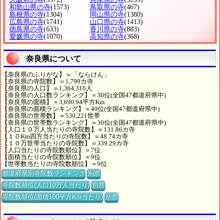
和歌山県の寺
(1573)
鳥取県の寺
(467)
島根県の寺
(1304)
岡山県の寺
(1380)
広島県の寺
(1741)
山口県の寺
(1413)
徳島県の寺
(633)
香川県の寺
(883)
愛媛県の寺
(1070)
高知県の寺
(368)
奈良県について
【奈良県のふりがな】＝「ならけん」
【奈良県の寺院数】＝1,799カ寺
【奈良県の人口】＝1,364,316人
【奈良県の人口数ランキング】＝30位(全国47都道府県中)
【奈良県の面積】＝3,690.94平方Km
【奈良県の面積ランキング】＝40位(全国47都道府県中)
【奈良県の世帯数】＝530,221世帯
【奈良県の世帯数ランキング】＝30位(全国47都道府県中)
【人口１０万人当たりの寺院数】＝131.86カ寺
【１０Km四方当たりの寺院数】＝48.74カ寺
【１０万世帯当たりの寺院数】＝339.29カ寺
【人口当たりの寺院数順位】＝7位
【面積当たりの寺院数順位】＝9位
【世帯数当たりの寺院数順位】＝9位
都道府県別寺院数ランキング
別窓
寺院数順位(人口10万人当たり)
別窓
寺院数順位(面積100平方Km当たり)
別窓