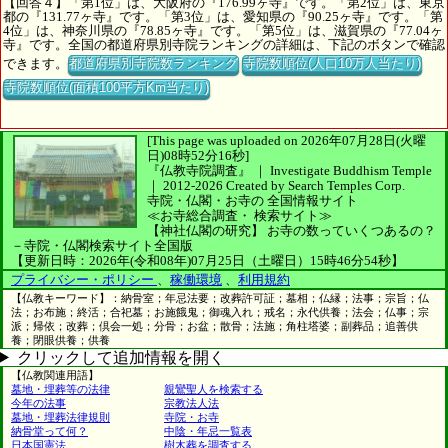
【回答４】「第1位」は、大阪府の『176.99ヶ寺』です。「第2位」は、東京
都の『131.77ヶ寺』です。「第3位」は、愛知県の『90.25ヶ寺』です。「第
4位」は、神奈川県の『78.85ヶ寺』です。「第5位」は、滋賀県の『77.04ヶ
寺』です。全国の都道府県別寺院ランキングの詳細は、下記のボタンで確認
できます。
都道府県別寺院数ランキング
寺院数順位(人口10万人当たり)
寺院数順位(面積100平方Km当たり)
[This page was uploaded on 2026年07月28日(火曜
日)08時52分16秒]
『仏教寺院調査』 ｜ Investigate Buddhism Temple
｜
2012-2026
Created by
Search Temples Corp.
寺院・仏閣・お寺の
全国情報サイト
≪お寺総合調査・
検索サイト≫
【神社仏閣の研究】
お寺の数っていくつあるの？
－寺院・仏閣検索サイト全国版
【更新日時：2026年(令和08年)07月25日（土曜日）15時46分54秒】
プライバシー・ポリシー
、
稼働環境
、
利用規約
【仏教キーワード】：納骨室；年忌法要；改葬許可証；墓相；仏縁；法事；宗旨；仏
法；お布施；終活；合祀墓；お施餓鬼；御魂入れ；戒名；永代供養；法会；仏事；宗
派；帰依；改葬；倶会一処；分骨；お盆；散骨；法施；角柱塔婆；副葬品；追善供
養；閉眼供養；供養
クリックして追加情報を開く
【仏教関連用語】
墓地・埋葬等の法律
親鸞聖人を検索する
今年の法事
宗教法人法
墓地・埋葬法律規則
寺院・お寺
納骨堂って何？
中陰・年忌一覧表
日本国憲法
樹木葬を調査する