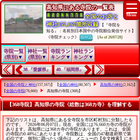
高知県にある寺院の一覧表
全国のお寺と
神社157,167箇所収録
【『寺院を
知る』：名前別日本国中の寺院順位発信サイト】
《寺院チェック》
ホーム
[As of 26/07/28]
寺院一覧
神社一覧
寺院ラン
神社ラン
(県別)▼
(県別)▼
キング▼
キング▼
38.『愛媛県』
40.『福岡県』
【
全国の寺院と神社
(157,167)】 【
全国の神社
(80,507)
高知県の神社
(2,162)】
【
全国の寺院
(76,660)
高知県の寺院
(368)】
【368寺院】高知県の寺院《総数は368カ寺》を理解する
下記のリストは、高知県にある全寺院を市区町村別に分類したも
のです。『2026年06月07日』現在、全国には76,660カ寺の寺院が
あります。高知県には368カ寺の寺院があります。これは、全国
の寺院の0.48%にあたります。寺院数は、全国の47都道府県で第
45位です。個別に調べたい場合は、メニューの【全文検索】にキ