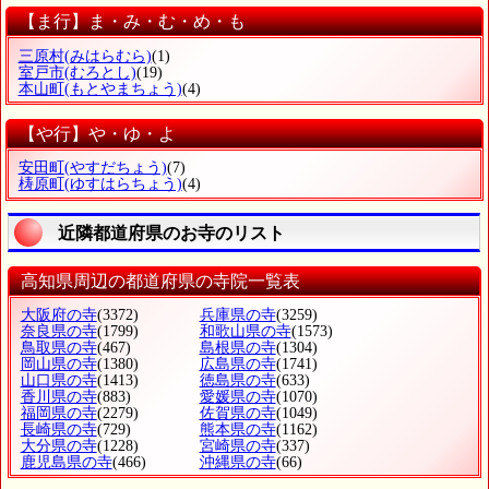
【ま行】ま・み・む・め・も
三原村
(みはらむら)
(1)
室戸市
(むろとし)
(19)
本山町
(もとやまちょう)
(4)
【や行】や・ゆ・よ
安田町
(やすだちょう)
(7)
梼原町
(ゆすはらちょう)
(4)
近隣都道府県のお寺のリスト
高知県周辺の都道府県の寺院一覧表
大阪府の寺
(3372)
兵庫県の寺
(3259)
奈良県の寺
(1799)
和歌山県の寺
(1573)
鳥取県の寺
(467)
島根県の寺
(1304)
岡山県の寺
(1380)
広島県の寺
(1741)
山口県の寺
(1413)
徳島県の寺
(633)
香川県の寺
(883)
愛媛県の寺
(1070)
福岡県の寺
(2279)
佐賀県の寺
(1049)
長崎県の寺
(729)
熊本県の寺
(1162)
大分県の寺
(1228)
宮崎県の寺
(337)
鹿児島県の寺
(466)
沖縄県の寺
(66)