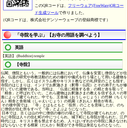
このQRコードは、
フリーウェア(FreeWare)QRコー
ド生成ツール
で作りました。
（QRコードは、株式会社デンソーウェーブの登録商標です）
「寺院を学ぶ」【お寺の用語を調べよう】
英語
【英語】 (Buddhist) temple
【寺院】
仏閣、僧院ともいう。一般的には仏教において、仏像を安置し僧侶などが住
み、仏道の研究や布教活動のための修行や儀式を行う場として用いる建物を
指す。しかし、広くはイスラム教やキリスト教などの礼拝堂のことも指す。
寺院のはじまりは、インドでお釈迦さま（釈尊・仏陀）とその弟子たちが修
行していた建物である。当時は、「仏道に精進する舎」の精と舎を取って
「精舎」と呼ばれていた。これら建物はお釈迦さまの教えを信ずる人々の寄
進によって建てられた。中でも、王舎城（おうしゃじょう）の竹林（ちくり
ん）精舎と舎衛城（しゃえいじょう）の祇園（ぎおん）精舎が有名。
その後中国では、「寺」とはもともと「役所」のことを意味したが、のち
に僧侶が住む所をすべて「寺」とよぶようになった。
日本では、古くは山の中に僧侶の修行の場として寺院が建てられたが、の
ちに寺院は人々の住む町の中につくられ、城下町にも寺院が造られた。江戸
時代には、キリスト教を禁止するため、人々はいずれかの寺院に属さなけれ
ばならないとする檀家（だんか）制度ができ寺院は身近なものとなった。