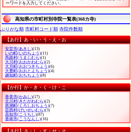
ーワードを入力してください。
高知県の市町村別寺院一覧表(368カ寺)
ぶりがな順
市町村コード順
寺院件数順
【あ行】あ・い・う・え・お
安芸市
(あきし)
(13)
いの町
(いのちょう)
(11)
馬路村
(うまじむら)
(1)
大川村
(おおかわむら)
(2)
大月町
(おおつきちょう)
(6)
大豊町
(おおとよちょう)
(4)
越知町
(おちちょう)
(8)
【か行】か・き・く・け・こ
香美市
(かみし)
(17)
北川村
(きたがわむら)
(2)
黒潮町
(くろしおちょう)
(7)
芸西村
(げいせいむら)
(3)
高知市
(こうちし)
(87)
香南市
(こうなんし)
(16)
【さ行】さ・し・す・せ・そ