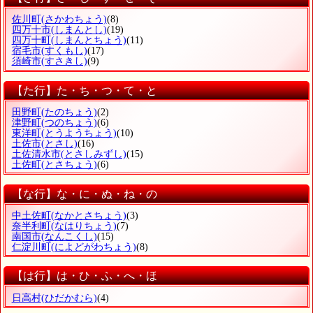
佐川町
(さかわちょう)
(8)
四万十市
(しまんとし)
(19)
四万十町
(しまんとちょう)
(11)
宿毛市
(すくもし)
(17)
須崎市
(すさきし)
(9)
【た行】た・ち・つ・て・と
田野町
(たのちょう)
(2)
津野町
(つのちょう)
(6)
東洋町
(とうようちょう)
(10)
土佐市
(とさし)
(16)
土佐清水市
(とさしみずし)
(15)
土佐町
(とさちょう)
(6)
【な行】な・に・ぬ・ね・の
中土佐町
(なかとさちょう)
(3)
奈半利町
(なはりちょう)
(7)
南国市
(なんこくし)
(15)
仁淀川町
(によどがわちょう)
(8)
【は行】は・ひ・ふ・へ・ほ
日高村
(ひだかむら)
(4)