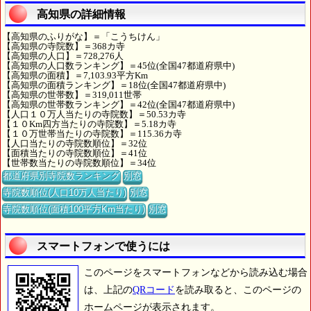
高知県の詳細情報
【高知県のふりがな】＝「こうちけん」
【高知県の寺院数】＝368カ寺
【高知県の人口】＝728,276人
【高知県の人口数ランキング】＝45位(全国47都道府県中)
【高知県の面積】＝7,103.93平方Km
【高知県の面積ランキング】＝18位(全国47都道府県中)
【高知県の世帯数】＝319,011世帯
【高知県の世帯数ランキング】＝42位(全国47都道府県中)
【人口１０万人当たりの寺院数】＝50.53カ寺
【１０Km四方当たりの寺院数】＝5.18カ寺
【１０万世帯当たりの寺院数】＝115.36カ寺
【人口当たりの寺院数順位】＝32位
【面積当たりの寺院数順位】＝41位
【世帯数当たりの寺院数順位】＝34位
都道府県別寺院数ランキング
別窓
寺院数順位(人口10万人当たり)
別窓
寺院数順位(面積100平方Km当たり)
別窓
スマートフォンで使うには
このページをスマートフォンなどから読み込む場合
は、上記の
QRコード
を読み取ると、このページの
ホームページが表示されます。