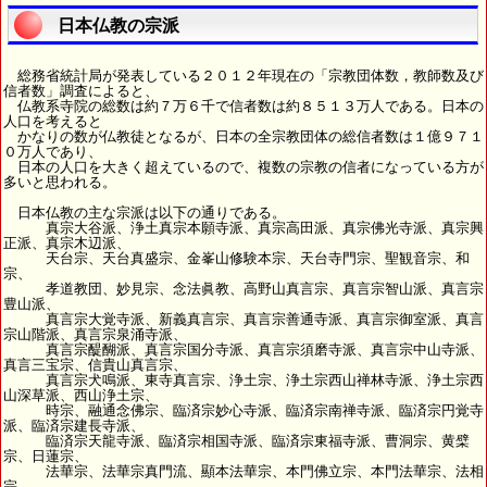
日本仏教の宗派
総務省統計局が発表している２０１２年現在の「宗教団体数，教師数及び
信者数」調査によると、
仏教系寺院の総数は約７万６千で信者数は約８５１３万人である。日本の
人口を考えると
かなりの数が仏教徒となるが、日本の全宗教団体の総信者数は１億９７１
０万人であり、
日本の人口を大きく超えているので、複数の宗教の信者になっている方が
多いと思われる。
日本仏教の主な宗派は以下の通りである。
真宗大谷派、浄土真宗本願寺派、真宗高田派、真宗佛光寺派、真宗興
正派、真宗木辺派、
天台宗、天台真盛宗、金峯山修験本宗、天台寺門宗、聖観音宗、和
宗、
孝道教団、妙見宗、念法眞教、高野山真言宗、真言宗智山派、真言宗
豊山派、
真言宗大覚寺派、新義真言宗、真言宗善通寺派、真言宗御室派、真言
宗山階派、真言宗泉涌寺派、
真言宗醍醐派、真言宗国分寺派、真言宗須磨寺派、真言宗中山寺派、
真言三宝宗、信貴山真言宗、
真言宗犬鳴派、東寺真言宗、浄土宗、浄土宗西山禅林寺派、浄土宗西
山深草派、西山浄土宗、
時宗、融通念佛宗、臨済宗妙心寺派、臨済宗南禅寺派、臨済宗円覚寺
派、臨済宗建長寺派、
臨済宗天龍寺派、臨済宗相国寺派、臨済宗東福寺派、曹洞宗、黄檗
宗、日蓮宗、
法華宗、法華宗真門流、顯本法華宗、本門佛立宗、本門法華宗、法相
宗、