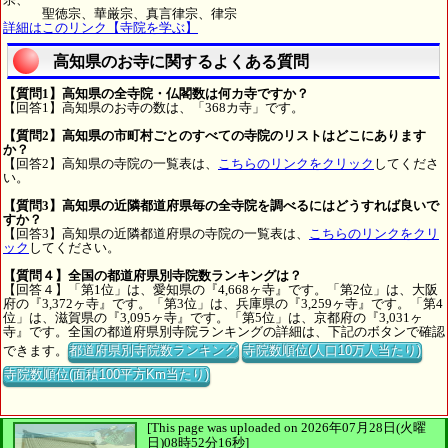
聖徳宗、華厳宗、真言律宗、律宗
詳細はこのリンク【寺院を学ぶ】
高知県のお寺に関するよくある質問
【質問1】高知県の全寺院・仏閣数は何カ寺ですか？
【回答1】高知県のお寺の数は、「368カ寺」です。
【質問2】高知県の市町村ごとのすべての寺院のリストはどこにあります
か？
【回答2】高知県の寺院の一覧表は、
こちらのリンクをクリック
してくださ
い。
【質問3】高知県の近隣都道府県毎の全寺院を調べるにはどうすれば良いで
すか？
【回答3】高知県の近隣都道府県の寺院の一覧表は、
こちらのリンクをクリ
ック
してください。
【質問４】全国の都道府県別寺院数ランキングは？
【回答４】「第1位」は、愛知県の『4,668ヶ寺』です。「第2位」は、大阪
府の『3,372ヶ寺』です。「第3位」は、兵庫県の『3,259ヶ寺』です。「第4
位」は、滋賀県の『3,095ヶ寺』です。「第5位」は、京都府の『3,031ヶ
寺』です。全国の都道府県別寺院ランキングの詳細は、下記のボタンで確認
できます。
都道府県別寺院数ランキング
寺院数順位(人口10万人当たり)
寺院数順位(面積100平方Km当たり)
[This page was uploaded on 2026年07月28日(火曜
日)08時52分16秒]