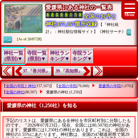
愛媛県にある神社の一覧表
全国のお寺と
神社157,167箇所収録
【『神社統
計』：神社順位情報サイト】《神社サーチ》
ホ
ーム
[As of 26/07/28]
神社一覧
寺院一覧
神社ラン
寺院ラン
(県別)▼
(県別)▼
キング▼
キング▼
37.『香川県』
39.『高知県』
【
全国の寺院と神社
(157,167)】 【
全国の寺院
(76,660)
愛媛県の寺院
(1,070)】
【
全国の神社
(80,507)
愛媛県の神社
(1,250)】
愛媛県の神社《1,250社》を知る
下記のリストは、愛媛県にある全神社を市区町村別に分類したも
のです。『2026年07月23日』現在、全国には80,507社の神社があ
ります。愛媛県には1,250社の神社があります。これは、全国の
神社の1.55%にあたります。神社数は、全国の47都道府県で第29