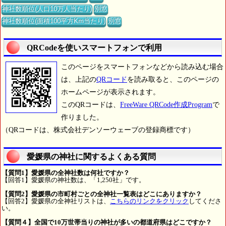
神社数順位(人口10万人当たり)
別窓
神社数順位(面積100平方Km当たり)
別窓
QRCodeを使いスマートフォンで利用
このページをスマートフォンなどから読み込む場合
は、上記の
QRコード
を読み取ると、このページの
ホームページが表示されます。
このQRコードは、
FreeWare QRCode作成Program
で
作りました。
（QRコードは、株式会社デンソーウェーブの登録商標です）
愛媛県の神社に関するよくある質問
【質問1】愛媛県の全神社数は何社ですか？
【回答1】愛媛県の神社数は、「1,250社」です。
【質問2】愛媛県の市町村ごとの全神社一覧表はどこにありますか？
【回答2】愛媛県の全神社リストは、
こちらのリンクをクリック
してくださ
い。
【質問４】全国で10万世帯当りの神社が多いの都道府県はどこですか？