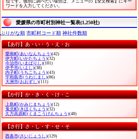
位です。個別に調べたい場合は、メニューの【全文検索】にキー
ワードを入力してください。
愛媛県の市町村別神社一覧表(1,250社)
ぶりがな順
市町村コード順
神社件数順
【あ行】あ・い・う・え・お
愛南町
(あいなんちょう)
(42)
伊方町
(いかたちょう)
(32)
今治市
(いまばりし)
(181)
伊予市
(いよし)
(38)
内子町
(うちこちょう)
(43)
宇和島市
(うわじまし)
(86)
大洲市
(おおずし)
(111)
【か行】か・き・く・け・こ
上島町
(かみじまちょう)
(12)
鬼北町
(きほくちょう)
(32)
久万高原町
(くまこうげんちょう)
(48)
【さ行】さ・し・す・せ・そ
西条市
(さいじょうし)
(129)