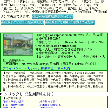
【回答４】「第1位」は、高知県の『677.72ヶ寺』です。「第2位」は、福井
県の『610.68ヶ寺』です。「第3位」は、富山県の『579.29ヶ寺』です。
「第4位」は、新潟県の『553.56ヶ寺』です。「第5位」は、山形県の
『443.07ヶ寺』です。全国の都道府県別神社ランキングの詳細は、下記のボ
タンで確認できます。
都道府県別神社数ランキング
神社数順位(人口10万人当たり)
神社数順位(面積100平方Km当たり)
[This page was uploaded on 2026年07月28日(火曜
日)10時11分02秒]
『神社リサーチ』 ｜ Research Shrine
｜
2012-2026
Created by
Search Shrines Corp.
神社・大社・御宮の
全国総合情報サイト
≪神社統合調査・
検索サイト≫
【日本の神社・御宮を調べる】
－全国の神社・大
社・宮殿辞典－
【更新日時：2026年(令和08年)07月26日（日曜日）18時50分35秒】
プライバシー・ポリシー
、
稼働環境
、
利用規約
【神社・神道関連】：神道の秘儀；神社の神社祭；神の意志；神域；神の加護；神聖
な信念体系；神聖な儀式服；神道祭；神道の教義；神社の神聖な場所；神社の神道道
場；神道の象徴；神聖な石；神道道場；神代文字；神聖な絵画；神道の神聖な意味；
神社の社殿；神道の伝説；神道の歴史；神の使者；神道の神聖な場所；御神楽；お祓
い；神社の結婚式；神社の神道哲学；神道の神社祭り；神職；神道の聖典；神聖な器
具
クリックして追加情報を開く
【仏教関連用語】
行年・享年の計算
納骨堂って何？
お墓・墓地の情報
樹木葬を調査する