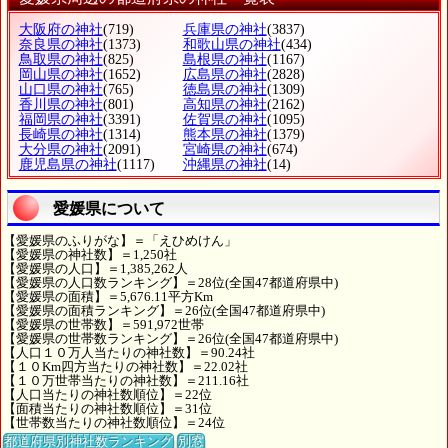
大阪府の神社
(719)
兵庫県の神社
(3837)
奈良県の神社
(1373)
和歌山県の神社
(434)
鳥取県の神社
(825)
島根県の神社
(1167)
岡山県の神社
(1652)
広島県の神社
(2828)
山口県の神社
(765)
徳島県の神社
(1309)
香川県の神社
(801)
高知県の神社
(2162)
福岡県の神社
(3391)
佐賀県の神社
(1095)
長崎県の神社
(1314)
熊本県の神社
(1379)
大分県の神社
(2091)
宮崎県の神社
(674)
鹿児島県の神社
(1117)
沖縄県の神社
(14)
愛媛県について
【愛媛県のふりがな】＝「えひめけん」
【愛媛県の神社数】＝1,250社
【愛媛県の人口】＝1,385,262人
【愛媛県の人口数ランキング】＝28位(全国47都道府県中)
【愛媛県の面積】＝5,676.11平方Km
【愛媛県の面積ランキング】＝26位(全国47都道府県中)
【愛媛県の世帯数】＝591,972世帯
【愛媛県の世帯数ランキング】＝26位(全国47都道府県中)
【人口１０万人当たりの神社数】＝90.24社
【１０Km四方当たりの神社数】＝22.02社
【１０万世帯当たりの神社数】＝211.16社
【人口当たりの神社数順位】＝22位
【面積当たりの神社数順位】＝31位
【世帯数当たりの神社数順位】＝24位
都道府県別神社数ランキング
別窓