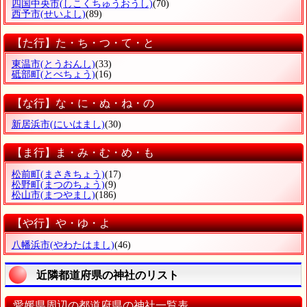
四国中央市
(しこくちゅうおうし)
(70)
西予市
(せいよし)
(89)
【た行】た・ち・つ・て・と
東温市
(とうおんし)
(33)
砥部町
(とべちょう)
(16)
【な行】な・に・ぬ・ね・の
新居浜市
(にいはまし)
(30)
【ま行】ま・み・む・め・も
松前町
(まさきちょう)
(17)
松野町
(まつのちょう)
(9)
松山市
(まつやまし)
(186)
【や行】や・ゆ・よ
八幡浜市
(やわたはまし)
(46)
近隣都道府県の神社のリスト
愛媛県周辺の都道府県の神社一覧表