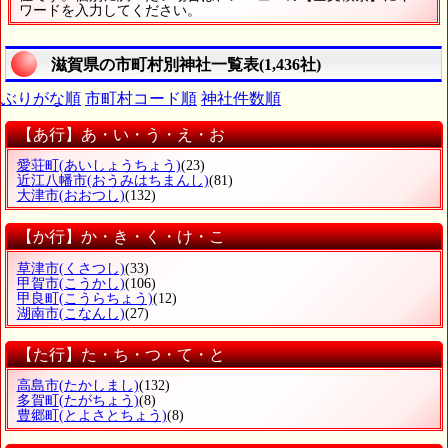
ワードを入力してください。
滋賀県の市町村別神社一覧表(1,436社)
ぶりがな順
市町村コード順
神社件数順
【あ行】あ・い・う・え・お
愛荘町
(あいしょうちょう)
(23)
近江八幡市
(おうみはちまんし)
(81)
大津市
(おおつし)
(132)
【か行】か・き・く・け・こ
草津市
(くさつし)
(33)
甲賀市
(こうかし)
(106)
甲良町
(こうらちょう)
(12)
湖南市
(こなんし)
(27)
【た行】た・ち・つ・て・と
高島市
(たかしまし)
(132)
多賀町
(たがちょう)
(8)
豊郷町
(とよさとちょう)
(8)