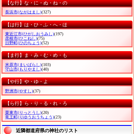
【な行】な・に・ぬ・ね・の
長浜市
(ながはまし)
(327)
【は行】は・ひ・ふ・へ・ほ
東近江市
(ひがしおうみし)
(197)
彦根市
(ひこねし)
(75)
日野町
(ひのちょう)
(52)
【ま行】ま・み・む・め・も
米原市
(まいばらし)
(103)
守山市
(もりやまし)
(40)
【や行】や・ゆ・よ
野洲市
(やすし)
(37)
【ら行】ら・り・る・れ・ろ
栗東市
(りっとうし)
(20)
竜王町
(りゆうおうちょう)
(23)
近隣都道府県の神社のリスト