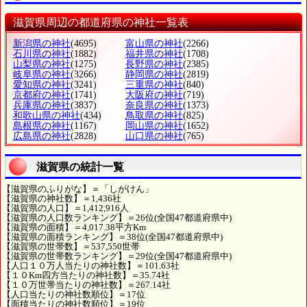
滋賀県周辺の都道府県の神社一覧表
新潟県の神社
(4695)
富山県の神社
(2266)
石川県の神社
(1882)
福井県の神社
(1708)
山梨県の神社
(1275)
長野県の神社
(2385)
岐阜県の神社
(3266)
静岡県の神社
(2819)
愛知県の神社
(3241)
三重県の神社
(840)
京都府の神社
(1741)
大阪府の神社
(719)
兵庫県の神社
(3837)
奈良県の神社
(1373)
和歌山県の神社
(434)
鳥取県の神社
(825)
島根県の神社
(1167)
岡山県の神社
(1652)
広島県の神社
(2828)
山口県の神社
(765)
滋賀県の統計一覧
【滋賀県のふりがな】＝「しがけん」
【滋賀県の神社数】＝1,436社
【滋賀県の人口】＝1,412,916人
【滋賀県の人口数ランキング】＝26位(全国47都道府県中)
【滋賀県の面積】＝4,017.38平方Km
【滋賀県の面積ランキング】＝38位(全国47都道府県中)
【滋賀県の世帯数】＝537,550世帯
【滋賀県の世帯数ランキング】＝29位(全国47都道府県中)
【人口１０万人当たりの神社数】＝101.63社
【１０Km四方当たりの神社数】＝35.74社
【１０万世帯当たりの神社数】＝267.14社
【人口当たりの神社数順位】＝17位
【面積当たりの神社数順位】＝19位