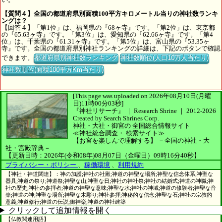
【質問４】全国の都道府県別面積100平方キロメートル当りの神社数ランキ
ングは？
【回答４】「第1位」は、福岡県の『68ヶ寺』です。「第2位」は、東京都
の『65.63ヶ寺』です。「第3位」は、愛知県の『62.66ヶ寺』です。「第4
位」は、千葉県の『61.31ヶ寺』です。「第5位」は、富山県の『53.35ヶ
寺』です。全国の都道府県別神社ランキングの詳細は、下記のボタンで確認
できます。
都道府県別神社数ランキング
神社数順位(人口10万人当たり)
神社数順位(面積100平方Km当たり)
[This page was uploaded on 2026年08月10日(月曜
日)11時00分03秒]
『神社リサーチ』 ｜ Research Shrine
｜
2012-2026
Created by
Search Shrines Corp.
神社・大社・御宮の
全国総合情報サイト
≪神社統合調査・
検索サイト≫
【お宮を楽しんで理解する】
－全国の神社・大
社・宮殿辞典－
【更新日時：2026年(令和08年)08月07日（金曜日）09時16分40秒】
プライバシー・ポリシー
、
稼働環境
、
利用規約
【神社・神道関連】：神の加護;神社の社殿;神道の神聖な場所;神聖な信念体系;神聖な
器具;神道の祭り;神道祭;神聖な山;神聖な日;神社の神社祭;神社の結婚式;神道の神職;神
社の歴史;神社の参拝者;神道の神聖な意味;神聖な水;神社の神域;神道の修験者;神聖な音
楽;神道の神;神聖な場所;神聖な木彫り;神社参拝;神秘的な信念;神聖な石;神社の宗教的
意義;神道修行;神道の伝説;御神楽;神道の神社建築
クリックして追加情報を開く
【仏教関連用語】