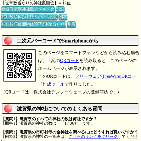
【世帯数当たりの神社数順位】＝17位
都道府県別神社数ランキング
別窓
神社数順位(人口10万人当たり)
別窓
神社数順位(面積100平方Km当たり)
別窓
二次元バーコードでSmartphoneから
このページをスマートフォンなどから読み込む場合
は、上記の
QRコード
を読み取ると、このページの
ホームページが表示されます。
このQRコードは、
フリーウェア(FreeWare)QRコー
ド作成ツール
で作りました。
（QRコードは、株式会社デンソーウェーブの登録商標です）
滋賀県の神社についてのよくある質問
【質問1】滋賀県のすべての神社の数は何社ですか？
【回答1】滋賀県の神社の数は、「1,436社」です。
【質問2】滋賀県の市町村毎の全神社を調べるにはどうすれば良いですか？
【回答2】滋賀県の神社の一覧表は、
こちらのリンクをクリック
してくださ
い。