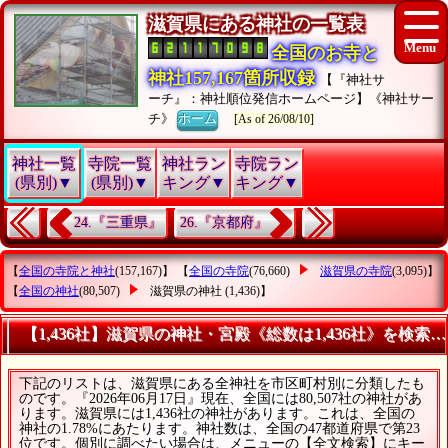
滋賀県にある神社の一覧表
全国のお寺と
神社157,167箇所収録
【『神社サ
ーチ』：神社順位発信ホームページ】《神社サー
チ》
ホーム
[As of 26/08/10]
神社一覧
寺院一覧
神社ラン
寺院ラン
(県別)▼
(県別)▼
キング▼
キング▼
24.『三重県』
26.『京都府』
【
全国の寺院と神社
(157,167)】 【
全国の寺院
(76,660)
滋賀県の寺院
(3,095)】
【
全国の神社
(80,507)
滋賀県の神社
(1,436)】
【1,436社】滋賀県の神社・宮殿《総数は1,436社》を検索
下記のリストは、滋賀県にある全神社を市区町村別に分類したも
のです。『2026年06月17日』現在、全国には80,507社の神社があ
ります。滋賀県には1,436社の神社があります。これは、全国の
神社の1.78%にあたります。神社数は、全国の47都道府県で第23
位です。個別に調べたい場合は、メニューの【全文検索】にキー