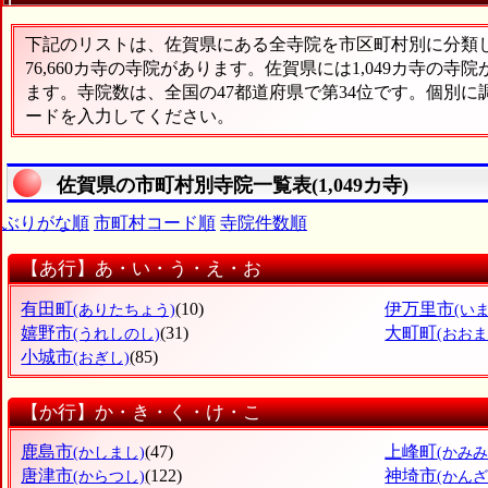
下記のリストは、佐賀県にある全寺院を市区町村別に分類した
76,660カ寺の寺院があります。佐賀県には1,049カ寺の寺
ます。寺院数は、全国の47都道府県で第34位です。個別
ードを入力してください。
佐賀県の市町村別寺院一覧表(1,049カ寺)
ぶりがな順
市町村コード順
寺院件数順
【あ行】あ・い・う・え・お
有田町
(10)
伊万里市
(ありたちょう)
(い
嬉野市
(31)
大町町
(うれしのし)
(おお
小城市
(85)
(おぎし)
【か行】か・き・く・け・こ
鹿島市
(47)
上峰町
(かしまし)
(かみ
唐津市
(122)
神埼市
(からつし)
(かんざ