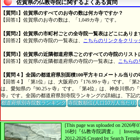
佐賀県の仏教寺院に関するよくある質問
【質問1】佐賀県のすべてのお寺の数は何カ寺ですか？
【回答1】佐賀県のお寺の数は、「1,049カ寺」です。
【質問2】佐賀県の市町村ごとの全寺院一覧表はどこにありま
【回答2】佐賀県の寺院の一覧表は、
こちらのリンクをクリッ
【質問3】佐賀県の近隣都道府県ごとのすべての寺院のリスト
【回答3】佐賀県の近隣都道府県の寺院の一覧表は、
こちらの
【質問４】全国の都道府県別面積100平方キロメートル当り
【回答４】「第1位」は、大阪府の『176.99ヶ寺』です。「第2
は、愛知県の『90.25ヶ寺』です。「第4位」は、神奈川県の『7
寺』です。全国の都道府県別寺院ランキングの詳細は、下記
都道府県別寺院数ランキング
寺院数順位(人口10万人当たり)
[This page was uploaded on 2
16秒]
『仏教寺院調査』 ｜ Investigate
2012-2026
Created by
Search Temple