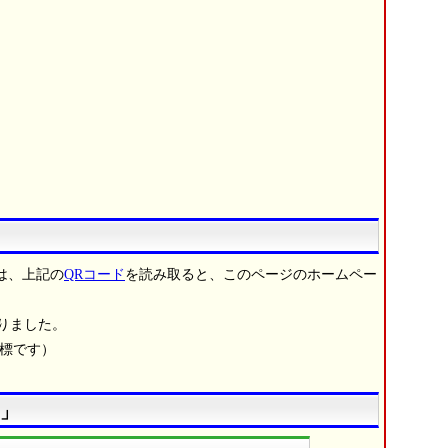
は、上記の
QRコード
を読み取ると、このページのホームペー
りました。
商標です）
」