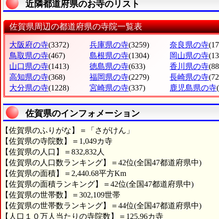
近隣都道府県のお寺のリスト
佐賀県周辺の都道府県の寺院一覧表
大阪府の寺
(3372)
兵庫県の寺
(3259)
奈良県の寺
(1
鳥取県の寺
(467)
島根県の寺
(1304)
岡山県の寺
(1
山口県の寺
(1413)
徳島県の寺
(633)
香川県の寺
(88
高知県の寺
(368)
福岡県の寺
(2279)
長崎県の寺
(72
大分県の寺
(1228)
宮崎県の寺
(337)
鹿児島県の寺
佐賀県のインフォメーション
【佐賀県のふりがな】＝「さがけん」
【佐賀県の寺院数】＝1,049カ寺
【佐賀県の人口】＝832,832人
【佐賀県の人口数ランキング】＝42位(全国47都道府県中)
【佐賀県の面積】＝2,440.68平方Km
【佐賀県の面積ランキング】＝42位(全国47都道府県中)
【佐賀県の世帯数】＝302,109世帯
【佐賀県の世帯数ランキング】＝44位(全国47都道府県中)
【人口１０万人当たりの寺院数】＝125.96カ寺