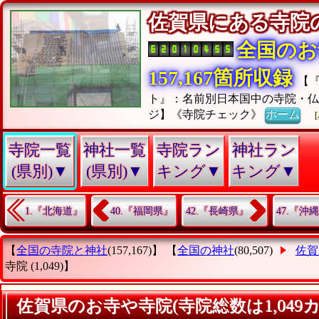
佐賀県にある寺
全国のお
157,167箇所収録
【
ト』：名前別日本国中の寺院・仏
ジ】《寺院チェック》
ホーム
[
寺院一覧
神社一覧
寺院ラン
神社ラン
(県別)▼
(県別)▼
キング▼
キング▼
1.『北海道』
40.『福岡県』
42.『長崎県』
47.『沖
【
全国の寺院と神社
(157,167)】 【
全国の神社
(80,507)
佐賀
寺院
(1,049)】
佐賀県のお寺や寺院(寺院総数は1,049