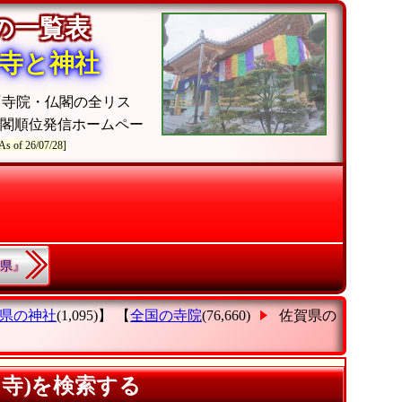
院の一覧表
寺と神社
『寺院・仏閣の全リス
閣順位発信ホームペー
As of 26/07/28]
縄県』
県の神社
(1,095)】 【
全国の寺院
(76,660)
佐賀県の
カ寺)を検索する