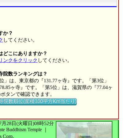
すか？
ク
してください。
はどこにありますか？
リンクをクリック
してください。
の寺院数ランキングは？
位」は、東京都の『131.77ヶ寺』です。「第3位」
8.85ヶ寺』です。「第5位」は、滋賀県の『77.04ヶ
のボタンで確認できます。
寺院数順位(面積100平方Km当たり)
026年07月28日(火曜日)08時52分
 Buddhism Temple
｜
s Corp.