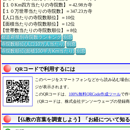
【１０Km四方当たりの寺院数】＝42.98カ寺
【１０万世帯当たりの寺院数】＝347.23カ寺
【人口当たりの寺院数順位】＝10位
【面積当たりの寺院数順位】＝12位
【世帯数当たりの寺院数順位】＝8位
都道府県別寺院数ランキング
別窓
寺院数順位(人口10万人当たり)
別窓
寺院数順位(面積100平方Km当たり)
別窓
QRコードで利用するには
このページをスマートフォンなどから読み込む場合
ジが表示されます。
このQRコードは、
100%無料QRCode作成ツール
で作
（QRコードは、株式会社デンソーウェーブの登録
【仏教の言葉を調査しよう】「お経について知る