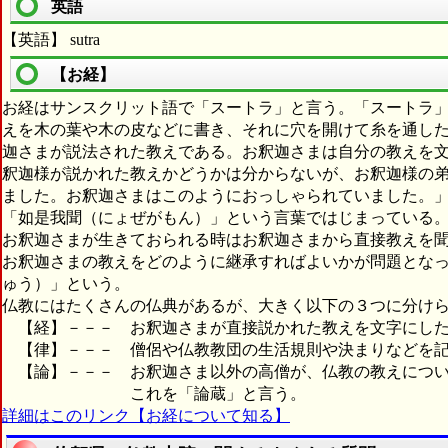
英語
【英語】 sutra
【お経】
お経はサンスクリット語で「スートラ」と言う。「スートラ
えを木の葉や木の皮などに書き、それに穴を開けて糸を通し
迦さまが説法された教えである。お釈迦さまは自分の教えを
釈迦様が説かれた教えかどうかは分からないが、お釈迦様の
ました。お釈迦さまはこのようにおっしゃられていました。
「如是我聞（にょぜがもん）」という言葉ではじまっている
お釈迦さまが生きておられる時はお釈迦さまから直接教えを
お釈迦さまの教えをどのように継承すればよいかが問題とな
ゅう）」という。
仏教にはたくさんの仏典があるが、大きく以下の３つに分け
【経】－－－ お釈迦さまが直接説かれた教えを文字にした
【律】－－－ 僧侶や仏教教団の生活規則や決まりなどを記
【論】－－－ お釈迦さま以外の高僧が、仏教の教えについ
これを「論蔵」と言う。
詳細はこのリンク【お経について知る】