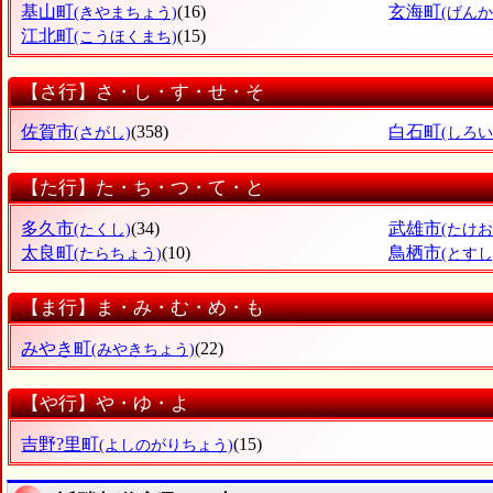
基山町
(16)
玄海町
(きやまちょう)
(げん
江北町
(15)
(こうほくまち)
【さ行】さ・し・す・せ・そ
佐賀市
(358)
白石町
(さがし)
(しろ
【た行】た・ち・つ・て・と
多久市
(34)
武雄市
(たくし)
(たけお
太良町
(10)
鳥栖市
(たらちょう)
(とすし
【ま行】ま・み・む・め・も
みやき町
(22)
(みやきちょう)
【や行】や・ゆ・よ
吉野?里町
(15)
(よしのがりちょう)