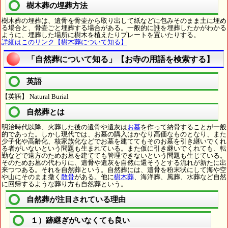
樹木葬の埋葬方法
樹木葬の埋葬は、遺骨を骨壷から取り出して紙などに包みそのまま土に埋め
る場合と、骨壷ごと埋葬する場合がある。一般的に誰を埋葬したかがわかる
ように、埋葬した場所に樹木を植えたりプレートを置いたりする。
詳細はこのリンク【樹木葬について知る】
「自然葬について知る」【お寺の用語を検索する】
英語
【英語】 Natural Burial
自然葬とは
明治時代以降、火葬した後の遺骨や遺灰は
お墓
を作って納骨することが一般
的であった。しかし現代では、お墓の購入はかなり高価なものとなり、また
少子化や高齢化、核家族化などでお墓を建ててもそのお墓を引き継いでくれ
る者がいないという問題も生まれている。また仮に引き継いでくれても、転
勤などで遠方のためお墓を建てても管理できないという問題も生じている。
そのためお墓の代わりに、遺骨や遺灰を自然に還そうとする流れが新たに出
来つつある。それを自然葬という。自然葬には、遺骨を粉末状にして海や空
や山にそのまま撒く
散骨
がある。他に
樹木葬
、海洋葬、風葬、水葬など自然
に回帰するような葬り方も自然葬という。
自然葬が注目されている理由
１）跡継ぎがいなくても良い