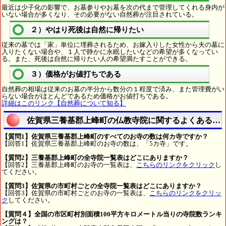
最近は少子化の影響で、お墓参りやお墓を次の代まで管理してくれる身内が
いない場合が多くなり、その必要がない自然葬が注目されている。
２）やはり死後は自然に帰りたい
従来の墓では「家」単位に埋葬されるため、お嫁入りした女性から夫の墓に
入りたくない場合や、１人で静かに永眠したいなどの希望が多くなってい
る。また、死後は自然に帰りたい人の希望満たすことができる。
３）価格がお値打ちである
自然葬の相場は従来のお墓の半分から数分の１程度で済み、また管理費がい
らない場合がほとんどであるため価格がお値打ちである。
詳細はこのリンク【自然葬について知る】
佐賀県三養基郡上峰町の仏教寺院に関するよくある質
【質問1】佐賀県三養基郡上峰町のすべてのお寺の数は何カ寺ですか？
【回答1】佐賀県三養基郡上峰町のお寺の数は、「5カ寺」です。
【質問2】三養基郡上峰町の全寺院一覧表はどこにありますか？
【回答2】三養基郡上峰町のお寺の一覧表は、
こちらのリンクをクリック
し
てください。
【質問3】佐賀県の市町村ごとの全寺院一覧表はどこにありますか？
【回答3】佐賀県の市町村ごとのお寺の一覧表は、
こちらのリンクをクリッ
ク
してください。
【質問４】全国の市区町村別面積100平方キロメートル当りの寺院数ランキ
ングは？