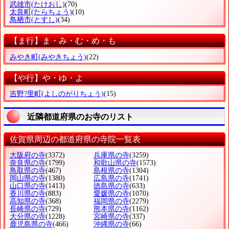
武雄市
(たけおし)
(70)
太良町
(たらちょう)
(10)
鳥栖市
(とすし)
(34)
【ま行】ま・み・む・め・も
みやき町
(みやきちょう)
(22)
【や行】や・ゆ・よ
吉野?里町
(よしのがりちょう)
(15)
近隣都道府県のお寺のリスト
佐賀県周辺の都道府県の寺院一覧表
大阪府の寺
(3372)
兵庫県の寺
(3259)
奈良県の寺
(1799)
和歌山県の寺
(1573)
鳥取県の寺
(467)
島根県の寺
(1304)
岡山県の寺
(1380)
広島県の寺
(1741)
山口県の寺
(1413)
徳島県の寺
(633)
香川県の寺
(883)
愛媛県の寺
(1070)
高知県の寺
(368)
福岡県の寺
(2279)
長崎県の寺
(729)
熊本県の寺
(1162)
大分県の寺
(1228)
宮崎県の寺
(337)
鹿児島県の寺
(466)
沖縄県の寺
(66)