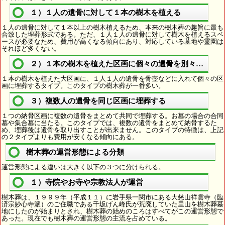
１）１人の遺骨に対して１本の樹木を植える
１人の遺骨に対して１本以上の樹木植えるため、本来の樹木葬の趣旨に最も
合致した埋葬形式である。ただ、１人１人の遺骨に対して樹木を植えるスペ
ースが必要なため、費用が高くなる傾向にあり、対応している墓地や霊園は
それほど多くない。
２）１本の樹木を植えた区画に個々の遺骨を別々に埋葬
１本の樹木を植えた大区画に、１人１人の遺骨を骨壺などに入れて個々の区
画に埋葬するタイプ。このタイプの樹木葬が一番多い。
３）複数人の遺骨を同じ区画に埋葬する
１つの納骨区画に複数の遺骨をまとめて共同で埋葬する。お墓の場合の合同
墓や集合墓に当たる。このタイプでは、複数の遺骨をまとめて納骨するた
め、埋葬後は遺骨を取り出すことが出来ません。このタイプの特徴は、上記
の２タイプよりも費用が安くなる傾向にある。
樹木葬の運営形態による分類
運営形態による違いは大きく以下の３つに分けられる。
１）寺院やお寺や宗教法人が運営
樹木葬は、１９９９年（平成１１）に岩手県一関市にある大慈山祥雲寺（臨
済宗妙心寺派）のご住職である千坂げん峰氏が荒廃していた里山を樹木葬墓
地にしたのが始まりとされ、樹木葬の始めのころはすべてがこの運営形態で
あった。現在でも樹木葬の運営形態の主流を占めている。