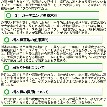
の花を植えるタイプ。墓石がない以外は、既存のお墓とあまり変わらないタ
イプで、一般的に利便性の良い場所にあるため参拝しやすいことが多い。現
在最も多いタイプの樹木葬である。
３）ガーデニング型樹木葬
公園型と区別が難しい場合もあるが、一般的に土地の価格が高い東京の都心
や大都市の中心部に見られる樹木葬で、狭い土地に季節の折々の花を植え、
その近くに埋葬スペースを設けるタイプ。一般的に駅から近い便利な場所に
あるため、参拝する人が気軽に訪れることができる特徴がある。
樹木葬墓地の使用期間
樹木葬墓地の使用期間は墓地によって異なるが、一般的には管理費は不要で
使用期間は１０年、２０年、３０年と決まられている場合が多い。その場合
は、期間が終了した後は遺骨が合同墓や集合墓へ移されることが一般的であ
る。管理費が必要となる場合は、一般のお墓と同様に管理費を払い続ければ
永代で使用し続けることが出来る所も多数ある。
宗旨や宗派について
最近はお墓でも宗旨や宗派が問われない場合が多いが、樹木葬の場合はお墓
以上に宗旨や宗派はほとんど問われない。さらに、仏教の宗旨や宗派だけで
なく、神道やキリスト教、イスラム教などさまざまな宗教を受け入れる樹木
葬もある。
樹木葬の費用について
一般的には、樹木葬の費用はお墓と比べると墓石の購入費用が不要なためか
なり安く抑えられる。また管理費もお墓に比べると安い場合が多い。