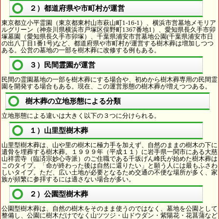
２）都道府県や市町村が運営
東京都立小平霊園（東京都東村山市萩山町1-16-1）、横浜市営墓地メモリア
ルグリーン（神奈川県横浜市戸塚区俣野町1367番地1）、愛知県長久手市卯
塚墓園（愛知県長久手市卯塚）、千葉県浦安市営墓地公園(千葉県浦安市日
の出八丁目1番1号)など、都道府県や市町村が運営する樹木葬は増加しつつ
ある。公営の墓地の一部を樹木葬に改修する例もある。
３）民間霊園が運営
民間の霊園墓地の一部を樹木葬にする場合や、初めから樹木葬専用の民間霊
園を開発する場合もある。現在、この運営形態の樹木葬が増えつつある。
樹木葬の立地形態による分類
立地形態による違いは大きく以下の３つに分けられる。
１）山里型樹木葬
山里型樹木葬は、山や里の樹木に極力手を加えず、自然のままの樹木の下に
遺骨を埋葬する樹木葬。１９９９年（平成１１）に岩手県一関市にある大慈
山祥雲寺（臨済宗妙心寺派）のご住職である千坂げん峰氏が始めた樹木葬は
このタイプ。「命が終わった後は自然に還りたい」と願う人には最もふさわ
しいタイプ。ただ、広い土地が必要となるため交通の不便な場所が多く、家
族が頻繁に参拝するには適さない場合が多い。
２）公園型樹木葬
公園型樹木葬は、自然の樹木をそのまま使うのではなく、墓地を公園として
整備し、公園に樹木だけでなく山ツツジ・山ドウダン・紫陽花・花菖蒲など