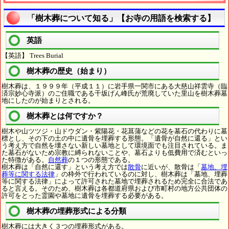
「樹木葬について知る」【お寺の用語を検索する】
英語
【英語】 Trees Burial
樹木葬の歴史（始まり）
樹木葬は、１９９９年（平成１１）に岩手県一関市にある大慈山祥雲寺（臨
済宗妙心寺派）のご住職である千坂げん峰氏が荒廃していた里山を樹木葬墓
地にしたのが始まりとされる。
樹木葬とは何ですか？
樹木や山ツツジ・山ドウダン・紫陽花・花菖蒲などの花を墓石の代わりに墓
標とし、その下の土の中に遺骨を埋葬する形態。「遺骨が自然に還る」とい
う考え方で自然を壊さない新しい墓地として環境面でも注目されている。ま
た墓石がないため宗教に縛られないことや、墓石よりも低費用で済むといっ
た特徴がある。
自然葬
の１つの形態である。
樹木葬は「自然に還す」という考え方では
散骨
に近いが、散骨は「
墓地、埋
葬等に関する法律
」の枠外で行われているのに対し、樹木葬は「墓地、埋葬
等に関する法律」によって許可された墓地で埋葬されるため完全に合法であ
ると言える。そのため、樹木葬は各都道府県および市町村の地方公共団体の
許可をとった霊園や墓地に遺骨を埋葬する必要がある。
樹木葬の埋葬形式による分類
樹木葬には大きく３つの埋葬形式がある。