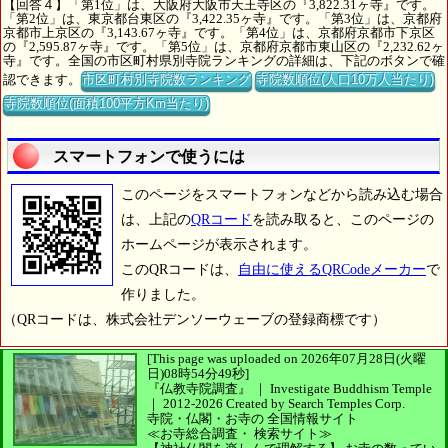
【回答４】「第1位」は、大阪府大阪市天王寺区の『3,822.31ヶ寺』です。
「第2位」は、東京都台東区の『3,422.35ヶ寺』です。「第3位」は、京都府
京都市上京区の『3,143.67ヶ寺』です。「第4位」は、京都府京都市下京区
の『2,595.87ヶ寺』です。「第5位」は、京都府京都市東山区の『2,232.62ヶ
寺』です。全国の市区町村県別寺院ランキングの詳細は、下記のボタンで確
認できます。
市区町村別寺院数ランキング
寺院数順位(人口10万人当たり)
寺院数順位(面積100平方Km当たり)
スマートフォンで使うには
このページをスマートフォンなどから読み込む場合
は、上記の
QRコード
を読み取ると、このページの
ホームページが表示されます。
このQRコードは、
自由に使えるQRCodeメーカー
で
作りました。
（QRコードは、株式会社デンソーウェーブの登録商標です）
[This page was uploaded on 2026年07月28日(火曜
日)08時54分49秒]
『仏教寺院調査』 ｜ Investigate Buddhism Temple
｜
2012-2026
Created by
Search Temples Corp.
寺院・仏閣・お寺の
全国情報サイト
≪お寺総合調査・
検索サイト≫