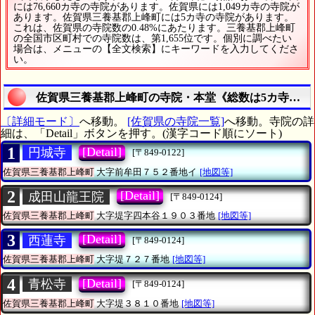
には76,660カ寺の寺院があります。佐賀県には1,049カ寺の寺院が
あります。佐賀県三養基郡上峰町には5カ寺の寺院があります。
これは、佐賀県の寺院数の0.48%にあたります。三養基郡上峰町
の全国市区町村での寺院数は、第1,655位です。個別に調べたい
場合は、メニューの【全文検索】にキーワードを入力してくださ
い。
佐賀県三養基郡上峰町の寺院・本堂《総数は5カ寺》の
〔詳細モード〕
へ移動。
[佐賀県の寺院一覧]
へ移動。寺院の詳
細は、「Detail」ボタンを押す。(漢字コード順にソート)
1
[Detail]
円城寺
[〒849-0122]
佐賀県三養基郡上峰町
大字前牟田７５２番地イ
[地図等]
2
[Detail]
成田山龍王院
[〒849-0124]
佐賀県三養基郡上峰町
大字堤字四本谷１９０３番地
[地図等]
3
[Detail]
西蓮寺
[〒849-0124]
佐賀県三養基郡上峰町
大字堤７２７番地
[地図等]
4
[Detail]
青松寺
[〒849-0124]
佐賀県三養基郡上峰町
大字堤３８１０番地
[地図等]