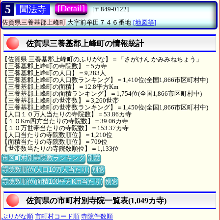
5
[Detail]
聞法寺
[〒849-0122]
佐賀県三養基郡上峰町
大字前牟田７４６番地
[地図等]
佐賀県三養基郡上峰町の情報統計
【佐賀県 三養基郡上峰町のふりがな】＝「さがけん かみみねちょう」
【三養基郡上峰町の寺院数】＝5カ寺
【三養基郡上峰町の人口】＝9,283人
【三養基郡上峰町の人口数ランキング】＝1,410位(全国1,866市区町村中)
【三養基郡上峰町の面積】＝12.8平方Km
【三養基郡上峰町の面積ランキング】＝1,754位(全国1,866市区町村中)
【三養基郡上峰町の世帯数】＝3,260世帯
【三養基郡上峰町の世帯数ランキング】＝1,450位(全国1,866市区町村中)
【人口１０万人当たりの寺院数】＝53.86カ寺
【１０Km四方当たりの寺院数】＝39.06カ寺
【１０万世帯当たりの寺院数】＝153.37カ寺
【人口当たりの寺院数順位】＝1,210位
【面積当たりの寺院数順位】＝709位
【世帯数当たりの寺院数順位】＝1,133位
市区町村別寺院数ランキング
別窓
寺院数順位(人口10万人当たり)
別窓
寺院数順位(面積100平方Km当たり)
別窓
佐賀県の市町村別寺院一覧表(1,049カ寺)
ぶりがな順
市町村コード順
寺院件数順