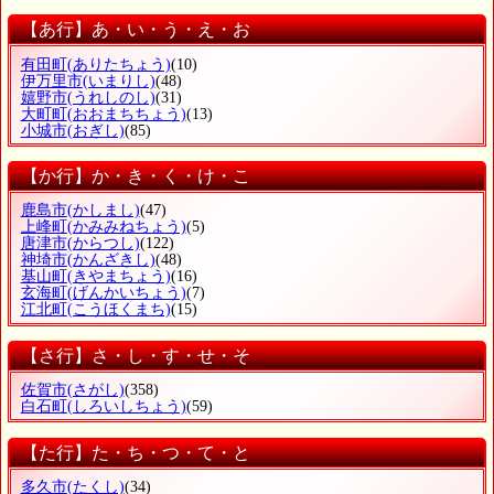
【あ行】あ・い・う・え・お
有田町
(ありたちょう)
(10)
伊万里市
(いまりし)
(48)
嬉野市
(うれしのし)
(31)
大町町
(おおまちちょう)
(13)
小城市
(おぎし)
(85)
【か行】か・き・く・け・こ
鹿島市
(かしまし)
(47)
上峰町
(かみみねちょう)
(5)
唐津市
(からつし)
(122)
神埼市
(かんざきし)
(48)
基山町
(きやまちょう)
(16)
玄海町
(げんかいちょう)
(7)
江北町
(こうほくまち)
(15)
【さ行】さ・し・す・せ・そ
佐賀市
(さがし)
(358)
白石町
(しろいしちょう)
(59)
【た行】た・ち・つ・て・と
多久市
(たくし)
(34)