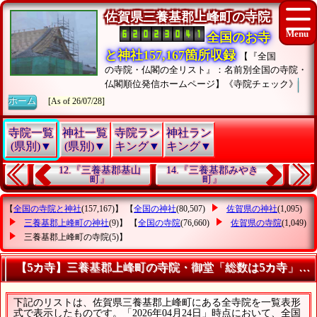
佐賀県三養基郡上峰町の寺院
全国のお寺
と神社157,167箇所収録
【『全国
の寺院・仏閣の全リスト』：名前別全国の寺院・
仏閣順位発信ホームページ】《寺院チェック》
ホーム
[As of 26/07/28]
寺院一覧
神社一覧
寺院ラン
神社ラン
(県別)▼
(県別)▼
キング▼
キング▼
12.『三養基郡基山
14.『三養基郡みやき
町』
町』
【
全国の寺院と神社
(157,167)】 【
全国の神社
(80,507)
佐賀県の神社
(1,095)
三養基郡上峰町の神社
(9)】 【
全国の寺院
(76,660)
佐賀県の寺院
(1,049)
三養基郡上峰町の寺院
(5)】
【5カ寺】三養基郡上峰町の寺院・御堂「総数は5カ寺」を
下記のリストは、佐賀県三養基郡上峰町にある全寺院を一覧表形
式で表示したものです。「2026年04月24日」時点において、全国