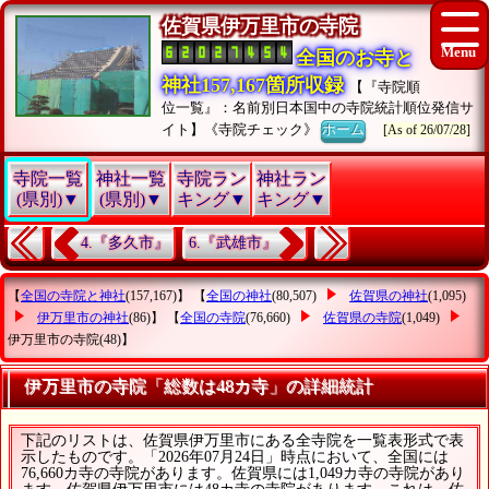
佐賀県伊万里市の寺院
全国のお寺と
神社157,167箇所収録
【『寺院順
位一覧』：名前別日本国中の寺院統計順位発信サ
イト】《寺院チェック》
ホーム
[As of 26/07/28]
寺院一覧
神社一覧
寺院ラン
神社ラン
(県別)▼
(県別)▼
キング▼
キング▼
4.『多久市』
6.『武雄市』
【
全国の寺院と神社
(157,167)】 【
全国の神社
(80,507)
佐賀県の神社
(1,095)
伊万里市の神社
(86)】 【
全国の寺院
(76,660)
佐賀県の寺院
(1,049)
伊万里市の寺院
(48)】
伊万里市の寺院「総数は48カ寺」の詳細統計
下記のリストは、佐賀県伊万里市にある全寺院を一覧表形式で表
示したものです。「2026年07月24日」時点において、全国には
76,660カ寺の寺院があります。佐賀県には1,049カ寺の寺院があり