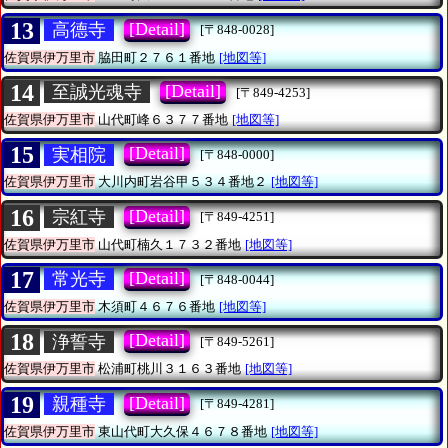
13
[Detail]
高德寺
[〒848-0028]
佐賀県伊万里市
脇田町２７６１番地
[地図等]
14
[Detail]
至誠光魂寺
[〒849-4253]
佐賀県伊万里市
山代町峰６３７７番地
[地図等]
15
[Detail]
実相院
[〒848-0000]
佐賀県伊万里市
大川内町岩谷甲５３４番地２
[地図等]
16
[Detail]
宗紅寺
[〒849-4251]
佐賀県伊万里市
山代町楠久１７３２番地
[地図等]
17
[Detail]
常光寺
[〒848-0044]
佐賀県伊万里市
木須町４６７６番地
[地図等]
18
[Detail]
浄誓寺
[〒849-5261]
佐賀県伊万里市
松浦町桃川３１６３番地
[地図等]
19
[Detail]
親種寺
[〒849-4281]
佐賀県伊万里市
東山代町大久保４６７８番地
[地図等]