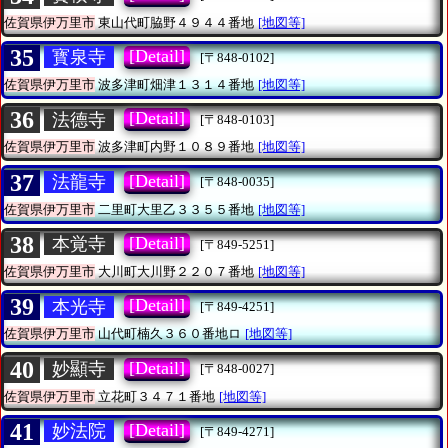
佐賀県伊万里市
東山代町脇野４９４４番地
[地図等]
35
[Detail]
寳泉寺
[〒848-0102]
佐賀県伊万里市
波多津町畑津１３１４番地
[地図等]
36
[Detail]
法德寺
[〒848-0103]
佐賀県伊万里市
波多津町内野１０８９番地
[地図等]
37
[Detail]
法龍寺
[〒848-0035]
佐賀県伊万里市
二里町大里乙３３５５番地
[地図等]
38
[Detail]
本覚寺
[〒849-5251]
佐賀県伊万里市
大川町大川野２２０７番地
[地図等]
39
[Detail]
本光寺
[〒849-4251]
佐賀県伊万里市
山代町楠久３６０番地ロ
[地図等]
40
[Detail]
妙顯寺
[〒848-0027]
佐賀県伊万里市
立花町３４７１番地
[地図等]
41
[Detail]
妙法院
[〒849-4271]