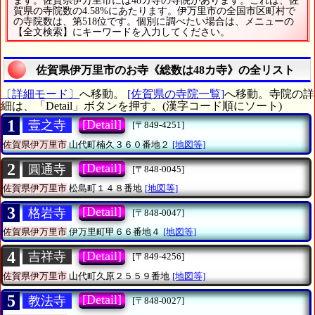
ます。佐賀県伊万里市には48カ寺の寺院があります。これは、佐
賀県の寺院数の4.58%にあたります。伊万里市の全国市区町村で
の寺院数は、第518位です。個別に調べたい場合は、メニューの
【全文検索】にキーワードを入力してください。
佐賀県伊万里市のお寺《総数は48カ寺》の全リスト
〔詳細モード〕
へ移動。
[佐賀県の寺院一覧]
へ移動。寺院の詳
細は、「Detail」ボタンを押す。(漢字コード順にソート)
1
[Detail]
壹之寺
[〒849-4251]
佐賀県伊万里市
山代町楠久３６０番地２
[地図等]
2
[Detail]
圓通寺
[〒848-0045]
佐賀県伊万里市
松島町１４８番地
[地図等]
3
[Detail]
格岩寺
[〒848-0047]
佐賀県伊万里市
伊万里町甲６６番地４
[地図等]
4
[Detail]
吉祥寺
[〒849-4256]
佐賀県伊万里市
山代町久原２５５９番地
[地図等]
5
[Detail]
教法寺
[〒848-0027]