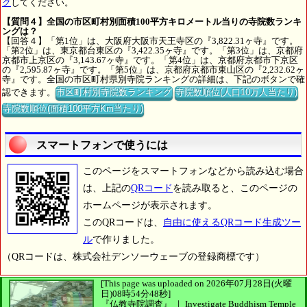
ク
してください。
【質問４】全国の市区町村別面積100平方キロメートル当りの寺院数ランキ
ングは？
【回答４】「第1位」は、大阪府大阪市天王寺区の『3,822.31ヶ寺』です。
「第2位」は、東京都台東区の『3,422.35ヶ寺』です。「第3位」は、京都府
京都市上京区の『3,143.67ヶ寺』です。「第4位」は、京都府京都市下京区
の『2,595.87ヶ寺』です。「第5位」は、京都府京都市東山区の『2,232.62ヶ
寺』です。全国の市区町村県別寺院ランキングの詳細は、下記のボタンで確
認できます。
市区町村別寺院数ランキング
寺院数順位(人口10万人当たり)
寺院数順位(面積100平方Km当たり)
スマートフォンで使うには
このページをスマートフォンなどから読み込む場合
は、上記の
QRコード
を読み取ると、このページの
ホームページが表示されます。
このQRコードは、
自由に使えるQRコード生成ツー
ル
で作りました。
（QRコードは、株式会社デンソーウェーブの登録商標です）
[This page was uploaded on 2026年07月28日(火曜
日)08時54分48秒]
『仏教寺院調査』 ｜ Investigate Buddhism Temple