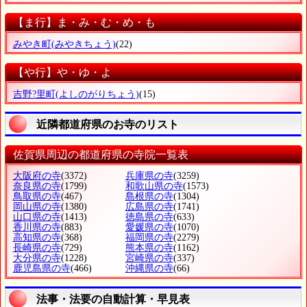
【ま行】ま・み・む・め・も
みやき町
(みやきちょう)
(22)
【や行】や・ゆ・よ
吉野?里町
(よしのがりちょう)
(15)
近隣都道府県のお寺のリスト
佐賀県周辺の都道府県の寺院一覧表
大阪府の寺
(3372)
兵庫県の寺
(3259)
奈良県の寺
(1799)
和歌山県の寺
(1573)
鳥取県の寺
(467)
島根県の寺
(1304)
岡山県の寺
(1380)
広島県の寺
(1741)
山口県の寺
(1413)
徳島県の寺
(633)
香川県の寺
(883)
愛媛県の寺
(1070)
高知県の寺
(368)
福岡県の寺
(2279)
長崎県の寺
(729)
熊本県の寺
(1162)
大分県の寺
(1228)
宮崎県の寺
(337)
鹿児島県の寺
(466)
沖縄県の寺
(66)
法事・法要の自動計算・早見表