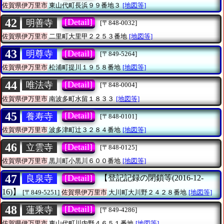
佐賀県伊万里市
東山代町長浜９９番地３
[地図等]
42
[Detail]
明善寺
[〒848-0032]
佐賀県伊万里市
二里町大里甲２２５３番地
[地図等]
43
[Detail]
明尊寺
[〒849-5264]
佐賀県伊万里市
松浦町提川１９５８番地
[地図等]
44
[Detail]
唯法寺
[〒848-0004]
佐賀県伊万里市
南波多町水留１８３３
[地図等]
45
[Detail]
養寿寺
[〒848-0101]
佐賀県伊万里市
波多津町辻３２８４番地
[地図等]
46
[Detail]
立雲寺
[〒848-0125]
佐賀県伊万里市
黒川町小黒川６００番地
[地図等]
47
[Detail]
良泉寺
【登記記録の閉鎖等(2016-12-
16)】
[〒849-5251]
佐賀県伊万里市
大川町大川野２４２８番地
[地図等]
48
[Detail]
蓮乘寺
[〒849-4286]
佐賀県伊万里市
東山代町川内野４６５１番地
[地図等]