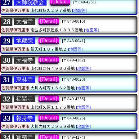
27
[Detail]
大師院教会
[〒849-4251]
佐賀県伊万里市
山代町楠久２９７番地
[地図等]
28
[Detail]
大福寺
[〒848-0016]
佐賀県伊万里市
南波多町原屋敷１８３６番地
[地図等]
29
[Detail]
地蔵院
[〒848-0041]
佐賀県伊万里市
新天町１８７番地２
[地図等]
30
[Detail]
天福寺
[〒849-4262]
佐賀県伊万里市
山代町西分４９６０番地
[地図等]
31
[Detail]
東林寺
[〒848-0026]
佐賀県伊万里市
大川内町丙１５６２番地
[地図等]
32
[Detail]
福聚寺
[〒849-4256]
佐賀県伊万里市
山代町久原１１７６番地
[地図等]
33
[Detail]
報身寺
[〒848-0026]
佐賀県伊万里市
大川内町丙２９５９番地
[地図等]
34
[Detail]
寳積寺
[〒849-4274]