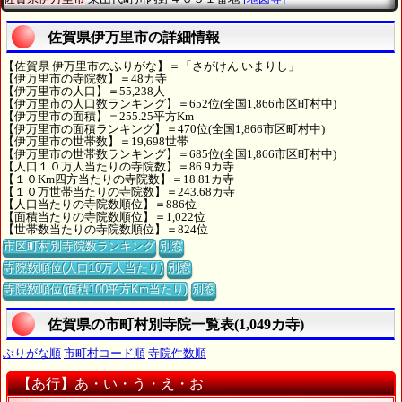
佐賀県伊万里市の詳細情報
【佐賀県 伊万里市のふりがな】＝「さがけん いまりし」
【伊万里市の寺院数】＝48カ寺
【伊万里市の人口】＝55,238人
【伊万里市の人口数ランキング】＝652位(全国1,866市区町村中)
【伊万里市の面積】＝255.25平方Km
【伊万里市の面積ランキング】＝470位(全国1,866市区町村中)
【伊万里市の世帯数】＝19,698世帯
【伊万里市の世帯数ランキング】＝685位(全国1,866市区町村中)
【人口１０万人当たりの寺院数】＝86.9カ寺
【１０Km四方当たりの寺院数】＝18.81カ寺
【１０万世帯当たりの寺院数】＝243.68カ寺
【人口当たりの寺院数順位】＝886位
【面積当たりの寺院数順位】＝1,022位
【世帯数当たりの寺院数順位】＝824位
市区町村別寺院数ランキング
別窓
寺院数順位(人口10万人当たり)
別窓
寺院数順位(面積100平方Km当たり)
別窓
佐賀県の市町村別寺院一覧表(1,049カ寺)
ぶりがな順
市町村コード順
寺院件数順
【あ行】あ・い・う・え・お