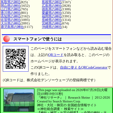
鳥取県の神社
(825)
島根県の神社
(1167)
岡山県の神社
(1652)
広島県の神社
(2828)
山口県の神社
(765)
徳島県の神社
(1309)
香川県の神社
(801)
愛媛県の神社
(1250)
高知県の神社
(2162)
福岡県の神社
(3391)
佐賀県の神社
(1095)
長崎県の神社
(1314)
大分県の神社
(2091)
宮崎県の神社
(674)
鹿児島県の神社
(1117)
沖縄県の神社
(14)
スマートフォンで使うには
このページをスマートフォンなどから読み込む場合
は、上記の
QRコード
を読み取ると、このページの
ホームページが表示されます。
このQRコードは、
自由に使えるQRCodeGenerator
で
作りました。
（QRコードは、株式会社デンソーウェーブの登録商標です）
[This page was uploaded on 2026年07月28日(火曜
日)10時19分31秒]
『神社リサーチ』 ｜ Research Shrine
｜
2012-2026
Created by
Search Shrines Corp.
神社・大社・御宮の
全国総合情報サイト
≪神社統合調査・
検索サイト≫
【神社・神宮・お宮の研究】
－全国の神社・大