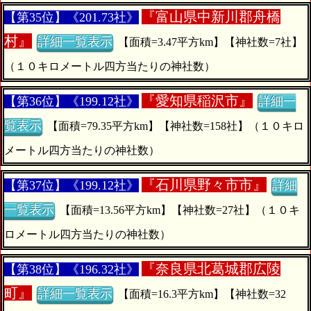
『
富山県中新川郡舟橋
【第35位】《201.73社》
村』
詳細一覧表示
【面積=3.47平方km】【神社数=7社】
（１０キロメートル四方当たりの神社数）
『
愛知県稲沢市』
【第36位】《199.12社》
詳細一
覧表示
【面積=79.35平方km】【神社数=158社】（１０キロ
メートル四方当たりの神社数）
『
石川県野々市市』
【第37位】《199.12社》
詳細
一覧表示
【面積=13.56平方km】【神社数=27社】（１０キ
ロメートル四方当たりの神社数）
『
奈良県北葛城郡広陵
【第38位】《196.32社》
町』
詳細一覧表示
【面積=16.3平方km】【神社数=32