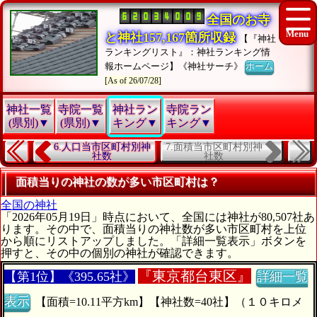
全国のお寺
と神社157,167箇所収録
【『神社
ランキングリスト』：神社ランキング情
報ホームページ】《神社サーチ》
ホーム
[As of 26/07/28]
神社一覧
寺院一覧
神社ラン
寺院ラン
(県別)▼
(県別)▼
キング▼
キング▼
7.面積当市区町村別神
6.人口当市区町村別神
社数
社数
面積当りの神社の数が多い市区町村は？
全国の神社
「2026年05月19日」時点において、全国には神社が80,507社あ
ります。その中で、面積当りの神社数が多い市区町村を上位
から順にリストアップしました。「詳細一覧表示」ボタンを
押すと、その中の個別の神社が確認できます。
『
東京都台東区』
【第1位】《395.65社》
詳細一覧
表示
【面積=10.11平方km】【神社数=40社】（１０キロメ