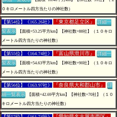
０キロメートル四方当たりの神社数）
『
東京都足立区』
【第54位】《165.26社》
詳細一
覧表示
【面積=53.25平方km】【神社数=88社】（１０キロ
メートル四方当たりの神社数）
『
富山県滑川市』
【第55位】《164.74社》
詳細一
覧表示
【面積=54.63平方km】【神社数=90社】（１０キロ
メートル四方当たりの神社数）
『
奈良県大和郡山市』
【第56位】《163.97社》
詳
細一覧表示
【面積=42.69平方km】【神社数=70社】（１０
キロメートル四方当たりの神社数）
『
愛知県名古屋市西区』
【第57位】《161.74社》