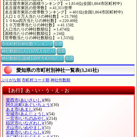
【名古屋市東区の面積ランキング】＝1,814位(全国1,864市区町村中)
【名古屋市東区の世帯数】＝41,311世帯
【名古屋市東区の世帯数ランキング】＝401位(全国1,864市区町村中)
【人口１０万人当たりの神社数】＝21.78社
【１０Km四方当たりの神社数】＝220.49社
【１０万世帯当たりの神社数】＝41.15社
【人口当たりの神社数順位】＝1,474位
【面積当たりの神社数順位】＝24位
【世帯数当たりの神社数順位】＝1,535位
市区町村別神社数ランキング
別窓
神社数順位(人口10万人当たり)
別窓
神社数順位(面積100平方Km当たり)
別窓
愛知県の市町村別神社一覧表(3,241社)
ぶりがな順
市町村コード順
神社件数順
【あ行】あ・い・う・え・お
愛西市
(あいさいし)
(86)
阿久比町
(あぐいちょう)
(16)
あま市
(あまし)
(64)
安城市
(あんじょうし)
(54)
一宮市
(いちのみやし)
(214)
稲沢市
(いなざわし)
(158)
犬山市
(いぬやまし)
(51)
岩倉市
(いわくらし)
(20)
大口町
(おおぐちちょう)
(21)