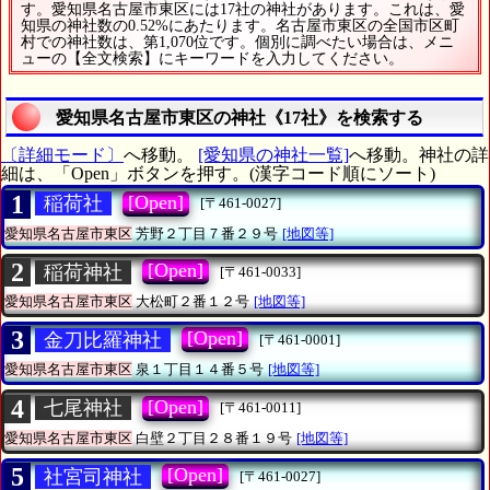
す。愛知県名古屋市東区には17社の神社があります。これは、愛
知県の神社数の0.52%にあたります。名古屋市東区の全国市区町
村での神社数は、第1,070位です。個別に調べたい場合は、メニ
ューの【全文検索】にキーワードを入力してください。
愛知県名古屋市東区の神社《17社》を検索する
〔詳細モード〕
へ移動。
[愛知県の神社一覧]
へ移動。神社の詳
細は、「Open」ボタンを押す。(漢字コード順にソート)
1
[Open]
稲荷社
[〒461-0027]
愛知県名古屋市東区
芳野２丁目７番２９号
[地図等]
2
[Open]
稲荷神社
[〒461-0033]
愛知県名古屋市東区
大松町２番１２号
[地図等]
3
[Open]
金刀比羅神社
[〒461-0001]
愛知県名古屋市東区
泉１丁目１４番５号
[地図等]
4
[Open]
七尾神社
[〒461-0011]
愛知県名古屋市東区
白壁２丁目２８番１９号
[地図等]
5
[Open]
社宮司神社
[〒461-0027]