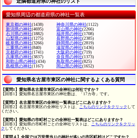
近隣都道府県の神社のリスト
愛知県周辺の都道府県の神社一覧表
東京都の神社
(1438)
神奈川県の神社
(1122)
新潟県の神社
(4695)
富山県の神社
(2266)
石川県の神社
(1882)
福井県の神社
(1708)
山梨県の神社
(1275)
長野県の神社
(2385)
岐阜県の神社
(3266)
静岡県の神社
(2819)
三重県の神社
(840)
滋賀県の神社
(1436)
京都府の神社
(1741)
大阪府の神社
(719)
兵庫県の神社
(3837)
奈良県の神社
(1373)
和歌山県の神社
(434)
鳥取県の神社
(825)
島根県の神社
(1167)
岡山県の神社
(1652)
愛知県名古屋市東区の神社に関するよくある質問
【質問1】愛知県名古屋市東区の全神社は何社ですか？
【回答1】愛知県名古屋市東区の神社数は、「17カ寺」です。
【質問2】名古屋市東区の全神社一覧表はどこにありますか？
【回答2】名古屋市東区の全神社リストは、
こちらのリンクをクリック
して
ください。
【質問3】愛知県の市町村ごとの全神社一覧表はどこにありますか？
【回答3】愛知県の市町村ごとの全神社リストは、
こちらのリンクをクリッ
ク
してください。
【質問４】全国で10万世帯当りの神社が多いの市区町村はどこですか？