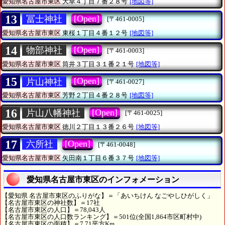
愛知県名古屋市東区
大幸４丁目７番２８号
[地図等]
13
[Open]
冨士神社
[〒461-0005]
愛知県名古屋市東区
東桜１丁目４番１２号
[地図等]
14
[Open]
物部神社
[〒461-0003]
愛知県名古屋市東区
筒井３丁目３１番２１号
[地図等]
15
[Open]
片山神社
[〒461-0027]
愛知県名古屋市東区
芳野２丁目４番２８号
[地図等]
16
[Open]
片山八幡神社
[〒461-0025]
愛知県名古屋市東区
徳川２丁目１３番２６号
[地図等]
17
[Open]
六所社
[〒461-0048]
愛知県名古屋市東区
矢田南１丁目６番３７号
[地図等]
愛知県名古屋市東区のインフォメーション
【愛知県 名古屋市東区のふりがな】＝「あいちけん なごやしひがしく」
【名古屋市東区の神社数】＝17社
【名古屋市東区の人口】＝78,043人
【名古屋市東区の人口数ランキング】＝501位(全国1,864市区町村中)
【名古屋市東区の面積】＝7.71平方Km