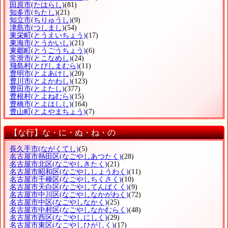
田原市
(たはらし)
(81)
知多市
(ちたし)
(21)
知立市
(ちりゅうし)
(9)
津島市
(つしまし)
(54)
東栄町
(とうえいちょう)
(17)
東海市
(とうかいし)
(21)
東郷町
(とうごうちょう)
(6)
常滑市
(とこなめし)
(24)
飛島村
(とびしまむら)
(11)
豊明市
(とよあけし)
(20)
豊川市
(とよかわし)
(123)
豊田市
(とよたし)
(377)
豊根村
(とよねむら)
(15)
豊橋市
(とよはしし)
(164)
豊山町
(とよやまちょう)
(7)
【な行】な・に・ぬ・ね・の
長久手市
(ながくてし)
(5)
名古屋市熱田区
(なごやしあつたく)
(28)
名古屋市北区
(なごやしきたく)
(21)
名古屋市昭和区
(なごやししょうわく)
(11)
名古屋市千種区
(なごやしちくさく)
(10)
名古屋市天白区
(なごやしてんぱくく)
(9)
名古屋市中川区
(なごやしなかがわく)
(72)
名古屋市中区
(なごやしなかく)
(25)
名古屋市中村区
(なごやしなかむらく)
(48)
名古屋市西区
(なごやしにしく)
(29)
名古屋市東区
(なごやしひがしく)
(17)