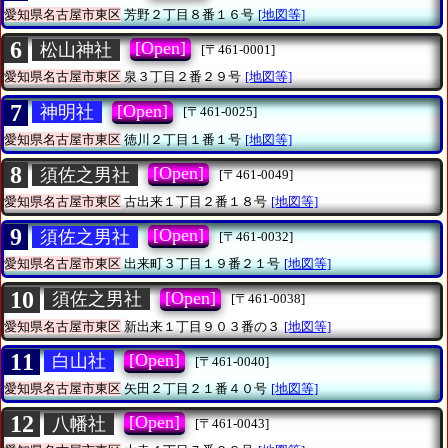
愛知県名古屋市東区
芳野２丁目８番１６号
[地図等]
6
[Open]
松山神社
[〒461-0001]
愛知県名古屋市東区
泉３丁目２番２９号
[地図等]
7
[Open]
神明社
[〒461-0025]
愛知県名古屋市東区
徳川２丁目１番１号
[地図等]
8
[Open]
須佐之男社
[〒461-0049]
愛知県名古屋市東区
古出来１丁目２番１８号
[地図等]
9
[Open]
須佐之男社
[〒461-0032]
愛知県名古屋市東区
出来町３丁目１９番２１号
[地図等]
10
[Open]
須佐之男社
[〒461-0038]
愛知県名古屋市東区
新出来１丁目９０３番の３
[地図等]
11
[Open]
白山社
[〒461-0040]
愛知県名古屋市東区
矢田２丁目２１番４０号
[地図等]
12
[Open]
八幡社
[〒461-0043]