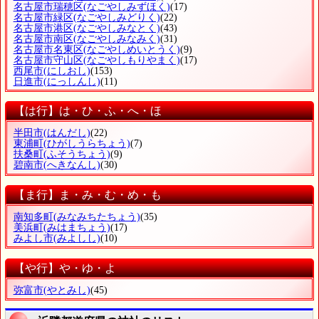
名古屋市瑞穂区
(なごやしみずほく)
(17)
名古屋市緑区
(なごやしみどりく)
(22)
名古屋市港区
(なごやしみなとく)
(43)
名古屋市南区
(なごやしみなみく)
(31)
名古屋市名東区
(なごやしめいとうく)
(9)
名古屋市守山区
(なごやしもりやまく)
(17)
西尾市
(にしおし)
(153)
日進市
(にっしんし)
(11)
【は行】は・ひ・ふ・へ・ほ
半田市
(はんだし)
(22)
東浦町
(ひがしうらちょう)
(7)
扶桑町
(ふそうちょう)
(9)
碧南市
(へきなんし)
(30)
【ま行】ま・み・む・め・も
南知多町
(みなみちたちょう)
(35)
美浜町
(みはまちょう)
(17)
みよし市
(みよしし)
(10)
【や行】や・ゆ・よ
弥富市
(やとみし)
(45)