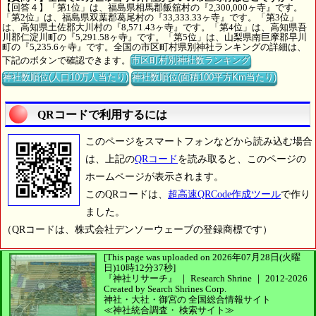
【回答４】「第1位」は、福島県相馬郡飯舘村の『2,300,000ヶ寺』です。
「第2位」は、福島県双葉郡葛尾村の『33,333.33ヶ寺』です。「第3位」
は、高知県土佐郡大川村の『8,571.43ヶ寺』です。「第4位」は、高知県吾
川郡仁淀川町の『5,291.58ヶ寺』です。「第5位」は、山梨県南巨摩郡早川
町の『5,235.6ヶ寺』です。全国の市区町村県別神社ランキングの詳細は、
下記のボタンで確認できます。
市区町村別神社数ランキング
神社数順位(人口10万人当たり)
神社数順位(面積100平方Km当たり)
QRコードで利用するには
このページをスマートフォンなどから読み込む場合
は、上記の
QRコード
を読み取ると、このページの
ホームページが表示されます。
このQRコードは、
超高速QRCode作成ツール
で作り
ました。
（QRコードは、株式会社デンソーウェーブの登録商標です）
[This page was uploaded on 2026年07月28日(火曜
日)10時12分37秒]
『神社リサーチ』 ｜ Research Shrine
｜
2012-2026
Created by
Search Shrines Corp.
神社・大社・御宮の
全国総合情報サイト
≪神社統合調査・
検索サイト≫