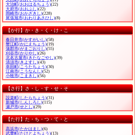
大治町
(おおはるちょう)
(22)
大府市
(おおぶし)
(22)
岡崎市
(おかざきし)
(228)
尾張旭市
(おわりあさひし)
(8)
【か行】か・き・く・け・こ
春日井市
(かすがいし)
(58)
蟹江町
(かにえちょう)
(19)
蒲郡市
(がまごおりし)
(55)
刈谷市
(かりやし)
(26)
北名古屋市
(きたなごやし)
(39)
清須市
(きよすし)
(43)
幸田町
(こうたちょう)
(30)
江南市
(こうなんし)
(52)
小牧市
(こまきし)
(56)
【さ行】さ・し・す・せ・そ
設楽町
(したらちょう)
(31)
新城市
(しんしろし)
(115)
瀬戸市
(せとし)
(29)
【た行】た・ち・つ・て・と
高浜市
(たかはまし)
(6)
武豊町
(たけとよちょう)
(13)