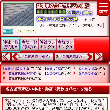
愛知県名古屋市東区の神社
全国のお寺と
神社157,167箇所収録
【『神社デ
ータ』：神社順位情報サイト】《神社サーチ》
ホーム
[As of 26/07/28]
神社一覧
寺院一覧
神社ラン
寺院ラン
(県別)▼
(県別)▼
キング▼
キング▼
1.『名古屋市千種区』
3.『名古屋市北区』
【
全国の寺院と神社
(157,167)】 【
全国の寺院
(76,660)
愛知県の寺院
(4,668)
名古屋市東区の寺院
(75)】 【
全国の神社
(80,507)
愛知県の神社
(3,241)
名古屋市東区の神社
(17)】
名古屋市東区の神社・御宮《総数は17社》を知る
下記のリストは、愛知県名古屋市東区にある全神社を一覧表形式
で表示したものです。「2026年06月18日」時点において、全国に
は80,507社の神社があります。愛知県には3,241社の神社がありま