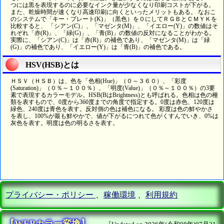
つには黒を表現するのに必要なインク量が少なくなり印刷コストが下がる。
また、乾燥時間が速くなり高速印刷に向くといったメリットもある。 なおこ
のシステムで「キー・プレート(K)」（黒色）を０にしてＲＧＢとＣＭＹＫを
比較すると、 「シアン(C)」、「マゼンタ(M)」、「イエロー(Y)」の数値はそ
れぞれ「赤(R)」、「緑(G)」、「青(B)」の数値の反対になることがわかる。
実際に、「シアン(C)」は「赤(R)」の補色であり、「マゼンタ(M)」は「緑
(G)」の補色であり、「イエロー(Y)」は「青(B)」の補色である。
HSV(HSB)とは
ＨＳＶ（ＨＳＢ）は、色を「色相(Hue)」（０～３６０）、「彩度
(Saturation)」（０％～１００％）、「明度(Value)」（０％～１００％）の3要
素で表現するカラーモデル。HSB(BはBrightness)とも呼ばれる。色相は色の種
類を表すもので、0度から360度までの角度で指定する。0度は赤色、120度は
緑色、240度は青色を表す。反対側の色は補色になる。 彩度は色の鮮やかさ
を表し、100%が最も鮮やかで、値が下がるにつれて色がくすんでいき、0%は
灰色を表す。明度は色の明るさを表す。
プライバシー・ポリシー
、
稼働環境
、
利用規約
【WEBカラー変換】