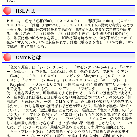
れる。
HSLとは
ＨＳＬは、色を「色相(Hue)」（０～３６０）、「彩度(Saturation)」（０％～
１００％）、「輝度（Lightness)」（０％～１００％）の3要素で表現するカラ
ーモデル。色相は色の種類を表すもので、0度から360度までの角度で指定す
る。0度は赤色、120度は緑色、240度は青色を表す。反対側の色は補色にな
る。彩度は色の鮮やかさを表し、100%が最も鮮やかで、値が下がるにつれて
色がくすんでいき、0%は灰色を表す。輝度は明るさを表し、100%で白、50%
で純色、0%で黒となる。
CMYKとは
「色の３原色」は「シアン（Cyan）」、「マゼンタ（Magenta）」、「イエロ
ー（Yellow）」）である。 CMYKは、色を「色の３原色」である「シアン
（Cyan）」（０％～１００％）、「マゼンタ（Magenta）」（０％～１０
０％）、「イエロー（Yellow）」（０％～１００％）と 「キー・プレート
（Key plate）」（０％～１００％）（通常黒色）の４種類で表すカラーモデ
ルである。 「色の３原色」（「シアン」、「マゼンタ」、「イエロー」）を
使って色を表すため、印刷業界でよく使われる。 ＲＧＢでは色が光であるた
め、色を混ぜれば混ぜるほど明るくなり白色に近づいていく。そのため「加
法混色」と言われる。 一方、ＣＭＹＫでは、色は顔料や染料などの色料であ
るため、これらを混ぜれば混ぜるほど色が暗くなり、理論上は黒色に近づい
ていく。 そのため『減法混色』と言われる。 理論上は「色の３原色」の「シ
アン(C)」と「マゼンタ(M)」と「イエロー(Y)」で全ての色を表現できるはず
であるが、 実際には「シアン」、「マゼンタ」、「イエロー」の３色を混合
しても綺麗な黒色にはならず、せいぜい鈍い暗い黒色にしかならない。 この
ため、プリンターなどの印刷機で黒色をより美しく表現する目的として、
「キー・プレート(K)」（通常黒色）インクを混合して綺麗な黒色を表現す
る。 「キー・プレート(K)」（黒色）を追加するには他にも理由がある。 １