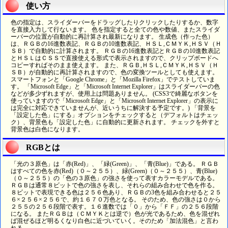
使い方
色の指定は、スライダーバーをドラッグしたりクリックしたりするか、数字
を直接入力して行ないます。 色を指定すると全ての色や数値、またスライダ
ーバーの位置が自動的に再計算され最新になります。 生成色（作った色）
は、ＲＧＢの16進数表記、ＲＧＢの10進数表記、ＨＳＬ,ＣＭＹＫ,ＨＳＶ（Ｈ
ＳＢ）で自動的に計算されます。 ＲＧＢの16進数表記とＲＧＢの10進数表記
とＨＳＬはＣＳＳで直接使える形式で表示されますので、クリップボードへ
コピーすればそのまま使えます。 また、ＲＧＢ,ＨＳＬ,ＣＭＹＫ,ＨＳＶ（Ｈ
ＳＢ）が自動的に再計算されますので、色の変換ツールとしても使えます。
スマートフォンと「Google Chrome」と「Mozilla Firefox」でテストしていま
す。 「Microsoft Edge」と「Microsoft Internet Explorer」はスライダーバーの色
などが多少ずれますが、使用上は問題ありません。 (CSS3で綺麗なボタンを
使っていますので「Microsoft Edge」と「Microsoft Internet Explorer」の表示に
は完全に対応できていませんが、近いうちに解決する予定です。) 「背景を
「設定した色」にする」オプションをチェックすると（デフォルトはチェッ
ク）、背景色も「設定した色」に自動的に更新されます。 チェックを外すと
背景色は白色になります。
RGBとは
「光の３原色」は「赤(Red)」、「緑(Green)」、「青(Blue)」である。 ＲＧＢ
はすべての色を赤(Red)（０～２５５）、緑(Green)（０～２５５）、青(Blue)
（０～２５５）の「色の３原色」の強さを使って表すカラーモデルである。
ＲＧＢは通常８ビットで色の強さを表し、それらの組み合わせで色を作る。
８ビットで表現できる色は２５６色あり、ＲＧＢの3色を組み合わせると２５
６×２５６×２５６で、約１６７０万色となる。 そのため、色の強さは０から
２５５の２５６段階で表す。１６進数では「０」から「ＦＦ」の２５６段階
になる。 またＲＧＢは（ＣＭＹＫとは逆で）色が光であるため、色を混ぜれ
ば混ぜるほど明るくなり白色に近づいていく。そのため「加法混色」と言わ