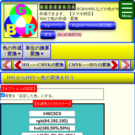
RGBやHSLなどの色がWEBで
作成できます。 【スマホ対応】
Webで色の作成・変換
Topページ
English Version(英語版)
戻る
[As of 26/07/21]
色の作成
単位の換算
・変換▼
変換▼
HSL<=>CMYKの変換
CMYK<=>HSVの変換
HSLからHSVへ色の変換を行う
【オプションの設定】
背景を「設定した色」にする。
【生成色とCSSカラー】