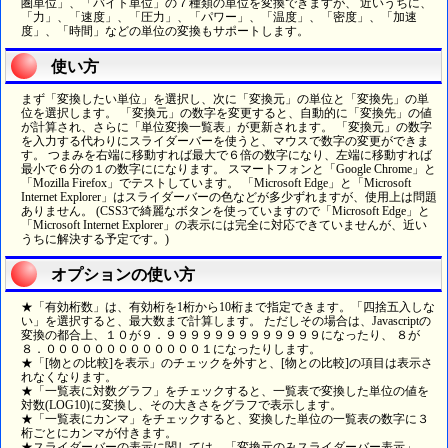
圏単位」、「バイト単位」の７種類の単位を変換できますが、 近いうちに、
「力」、「速度」、「圧力」、「パワー」、「温度」、「密度」、「加速
度」、「時間」などの単位の変換もサポートします。
使い方
まず「変換したい単位」を選択し、次に「変換元」の単位と「変換先」の単
位を選択します。 「変換元」の数字を変更すると、自動的に「変換先」の値
が計算され、さらに「単位変換一覧表」が更新されます。 「変換元」の数字
を入力する代わりにスライダーバーを使うと、マウスで数字の変更ができま
す。 つまみを右端に移動すれば最大で６倍の数字になり、左端に移動すれば
最小で６分の１の数字にになります。 スマートフォンと「Google Chrome」と
「Mozilla Firefox」でテストしています。 「Microsoft Edge」と「Microsoft
Internet Explorer」はスライダーバーの色などが多少ずれますが、使用上は問題
ありません。 (CSS3で綺麗なボタンを使っていますので「Microsoft Edge」と
「Microsoft Internet Explorer」の表示には完全に対応できていませんが、近い
うちに解決する予定です。)
オプションの使い方
★「有効桁数」は、有効桁を1桁から10桁まで指定できます。「四捨五入しな
い」を選択すると、最大数まで計算します。 ただしその場合は、Javascriptの
変換の都合上、１０が９．９９９９９９９９９９９９９になったり、 ８が
８．０００００００００００００１になったりします。
★「[物との比較]を表示」のチェックを外すと、[物との比較]の項目は表示さ
れなくなります。
★「一覧表に対数グラフ」をチェックすると、一覧表で変換した単位の値を
対数(LOG10)に変換し、その大きさをグラフで表示します。
★「一覧表にカンマ」をチェックすると、変換した単位の一覧表の数字に３
桁ごとにカンマが付きます。
★スライダーバーの表示に関しては、「変換元のみスライダーバー表示」、