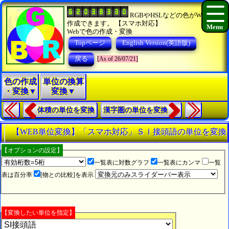
RGBやHSLなどの色がWEBで
作成できます。 【スマホ対応】
Webで色の作成・変換
Topページ
English Version(英語版)
戻る
[As of 26/07/21]
色の作成
単位の換算
・変換▼
変換▼
体積の単位を変換
漢字圏の単位を変換
【WEB単位変換】「スマホ対応」ＳＩ接頭語の単位を変換
【オプションの設定】
一覧表に対数グラフ
一覧表にカンマ
一覧
表は百分率
[物との比較]を表示
【変換したい単位を指定】