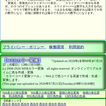
「変換元・変換先のスライダーバー表示」、 「スライダーバー表示を非表
示」の３つのオプションがあります。 スライダーバーは数字を入力する代わ
りに、マウスで数字を変更できます。 つまみを右端に移動すれば最大で６倍
の数字になり、左端に移動すれば最小で６分の１の数字にになります。
プライバシー・ポリシー
、
稼働環境
、
利用規約
【WEBカラー変換】
『Updated on 2026年(令和08年)07月20
日（月曜日）12時11分16秒』
(c) 2008-2026 WEBカラー変換 all rights reserved. オンラインでリアルタ
イムに色を作成・変換
「カラーコード変換ツール」：Web上で色コードを高速で作成・生成・
変換します。
[This page was uploaded on 2026年07月21日(Tuesday)19時51分40秒]
Web長さの単位変換
、
Web重さの単位変換
、
面積の単位変換
、
体積の単位変
換
、
RGB色作成
、
HSL色の生成
、
HSV色作成
、
CMYK色の生成
、
【関連リンク】
西光寺
西光寺
西光寺
西光寺
西光寺
西光寺
西光寺