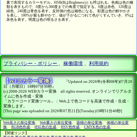
素で表現するカラーモデル。HSB(BはBrightness)とも呼ばれる。色相は色の種
類を表すもので、0度から360度までの角度で指定する。0度は赤色、120度は
緑色、240度は青色を表す。反対側の色は補色になる。 彩度は色の鮮やかさ
を表し、100%が最も鮮やかで、値が下がるにつれて色がくすんでいき、0%は
灰色を表す。明度は色の明るさを表す。
プライバシー・ポリシー
、
稼働環境
、
利用規約
【WEBカラー変換】
『Updated on 2026年(令和08年)07月20
日（月曜日）18時07分30秒』
(c) 2008-2026 WEBカラー変換 all rights reserved. オンラインでリアルタ
イムに色を作成・変換
「カラーコード変換ツール」：Web上で色コードを高速で作成・生成・
変換します。
[This page was uploaded on 2026年07月21日(Tuesday)19時51分40秒]
Web長さの単位変換
、
Web重さの単位変換
、
面積の単位変換
、
体積の単位変
換
、
RGB色作成
、
HSL色の生成
、
HSV色作成
、
CMYK色の生成
、
【関連リンク】