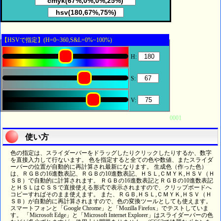
【HSVで指定】(H=0~360,S&L=0%~100%)
H:
S:
V:
0001
使い方
色の指定は、スライダーバーをドラッグしたりクリックしたりするか、数字
を直接入力して行ないます。 色を指定すると全ての色や数値、またスライダ
ーバーの位置が自動的に再計算され最新になります。 生成色（作った色）
は、ＲＧＢの16進数表記、ＲＧＢの10進数表記、ＨＳＬ,ＣＭＹＫ,ＨＳＶ（Ｈ
ＳＢ）で自動的に計算されます。 ＲＧＢの16進数表記とＲＧＢの10進数表記
とＨＳＬはＣＳＳで直接使える形式で表示されますので、クリップボードへ
コピーすればそのまま使えます。 また、ＲＧＢ,ＨＳＬ,ＣＭＹＫ,ＨＳＶ（Ｈ
ＳＢ）が自動的に再計算されますので、色の変換ツールとしても使えます。
スマートフォンと「Google Chrome」と「Mozilla Firefox」でテストしていま
す。 「Microsoft Edge」と「Microsoft Internet Explorer」はスライダーバーの色