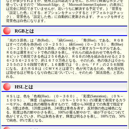
などが多少ずれますが、使用上は問題ありません。 (CSS3で綺麗なボタンを
使っていますので「Microsoft Edge」と「Microsoft Internet Explorer」の表示に
は完全に対応できていませんが、近いうちに解決する予定です。) 「背景を
「設定した色」にする」オプションをチェックすると（デフォルトはチェッ
ク）、背景色も「設定した色」に自動的に更新されます。 チェックを外すと
背景色は白色になります。
RGBとは
「光の３原色」は「赤(Red)」、「緑(Green)」、「青(Blue)」である。 ＲＧＢ
はすべての色を赤(Red)（０～２５５）、緑(Green)（０～２５５）、青(Blue)
（０～２５５）の「色の３原色」の強さを使って表すカラーモデルである。
ＲＧＢは通常８ビットで色の強さを表し、それらの組み合わせで色を作る。
８ビットで表現できる色は２５６色あり、ＲＧＢの3色を組み合わせると２５
６×２５６×２５６で、約１６７０万色となる。 そのため、色の強さは０から
２５５の２５６段階で表す。１６進数では「０」から「ＦＦ」の２５６段階
になる。 またＲＧＢは（ＣＭＹＫとは逆で）色が光であるため、色を混ぜれ
ば混ぜるほど明るくなり白色に近づいていく。そのため「加法混色」と言わ
れる。
HSLとは
ＨＳＬは、色を「色相(Hue)」（０～３６０）、「彩度(Saturation)」（０％～
１００％）、「輝度（Lightness)」（０％～１００％）の3要素で表現するカラ
ーモデル。色相は色の種類を表すもので、0度から360度までの角度で指定す
る。0度は赤色、120度は緑色、240度は青色を表す。反対側の色は補色にな
る。彩度は色の鮮やかさを表し、100%が最も鮮やかで、値が下がるにつれて
色がくすんでいき、0%は灰色を表す。輝度は明るさを表し、100%で白、50%
で純色、0%で黒となる。