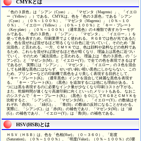
CMYKとは
「色の３原色」は「シアン（Cyan）」、「マゼンタ（Magenta）」、「イエロ
ー（Yellow）」）である。 CMYKは、色を「色の３原色」である「シアン
（Cyan）」（０％～１００％）、「マゼンタ（Magenta）」（０％～１０
０％）、「イエロー（Yellow）」（０％～１００％）と 「キー・プレート
（Key plate）」（０％～１００％）（通常黒色）の４種類で表すカラーモデ
ルである。 「色の３原色」（「シアン」、「マゼンタ」、「イエロー」）を
使って色を表すため、印刷業界でよく使われる。 ＲＧＢでは色が光であるた
め、色を混ぜれば混ぜるほど明るくなり白色に近づいていく。そのため「加
法混色」と言われる。 一方、ＣＭＹＫでは、色は顔料や染料などの色料であ
るため、これらを混ぜれば混ぜるほど色が暗くなり、理論上は黒色に近づい
ていく。 そのため『減法混色』と言われる。 理論上は「色の３原色」の「シ
アン(C)」と「マゼンタ(M)」と「イエロー(Y)」で全ての色を表現できるはず
であるが、 実際には「シアン」、「マゼンタ」、「イエロー」の３色を混合
しても綺麗な黒色にはならず、せいぜい鈍い暗い黒色にしかならない。 この
ため、プリンターなどの印刷機で黒色をより美しく表現する目的として、
「キー・プレート(K)」（通常黒色）インクを混合して綺麗な黒色を表現す
る。 「キー・プレート(K)」（黒色）を追加するには他にも理由がある。 １
つには黒を表現するのに必要なインク量が少なくなり印刷コストが下がる。
また、乾燥時間が速くなり高速印刷に向くといったメリットもある。 なおこ
のシステムで「キー・プレート(K)」（黒色）を０にしてＲＧＢとＣＭＹＫを
比較すると、 「シアン(C)」、「マゼンタ(M)」、「イエロー(Y)」の数値はそ
れぞれ「赤(R)」、「緑(G)」、「青(B)」の数値の反対になることがわかる。
実際に、「シアン(C)」は「赤(R)」の補色であり、「マゼンタ(M)」は「緑
(G)」の補色であり、「イエロー(Y)」は「青(B)」の補色である。
HSV(HSB)とは
ＨＳＶ（ＨＳＢ）は、色を「色相(Hue)」（０～３６０）、「彩度
(Saturation)」（０％～１００％）、「明度(Value)」（０％～１００％）の3要