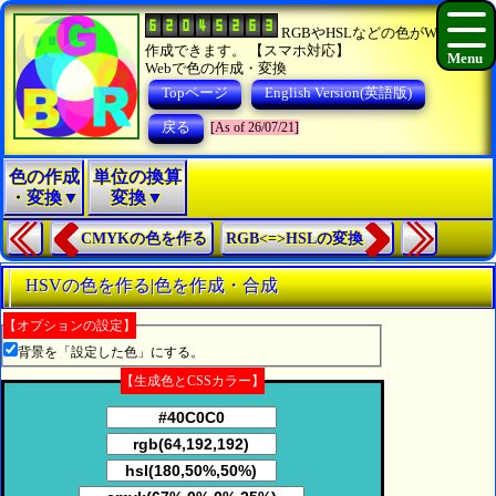
RGBやHSLなどの色がWEBで
作成できます。 【スマホ対応】
Webで色の作成・変換
Topページ
English Version(英語版)
戻る
[As of 26/07/21]
色の作成
単位の換算
・変換▼
変換▼
CMYKの色を作る
RGB<=>HSLの変換
HSVの色を作る|色を作成・合成
【オプションの設定】
背景を「設定した色」にする。
【生成色とCSSカラー】