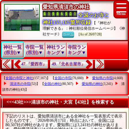
愛知県清須市の神社
全国のお寺と
神社157,167箇所収録
【『神社が
理解できる』：神社順位発信ホームページ】《神
社サーチ》
ホーム
[As of 26/07/28]
神社一覧
寺院一覧
神社ラン
寺院ラン
(県別)▼
(県別)▼
キング▼
キング▼
47.『愛西市』
49.『北名古屋市』
【
全国の寺院と神社
(157,167)】 【
全国の寺院
(76,660)
愛知県の寺院
(4,668)
清須市の寺院
(52)】 【
全国の神社
(80,507)
愛知県の神社
(3,241)
清
須市の神社
(43)】
<<<43社>>>清須市の神社・大宮【43社】を検索する
下記のリストは、愛知県清須市にある全神社を一覧表形式で表示
したものです。「2026年06月17日」時点において、全国には
80,507社の神社があります。愛知県には3,241社の神社がありま