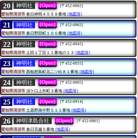
20
[Open]
神明社
[〒452-0962]
愛知県清須市
春日神明４５５９番地
[地図等]
21
[Open]
神明社
[〒452-0962]
愛知県清須市
春日野田町１００番地
[地図等]
22
[Open]
神明社
[〒452-0945]
愛知県清須市
土田１丁目１１番地の１３
[地図等]
23
[Open]
神明社
[〒452-0055]
愛知県清須市
西枇杷島町北二ツ杁８１番地
[地図等]
24
[Open]
神明社
[〒452-0905]
愛知県清須市
須ケ口上外町３番地
[地図等]
25
[Open]
神明社
[〒452-0914]
愛知県清須市
土器野南中野５１１番地
[地図等]
26
[Open]
神明津島合社
[〒452-0961]
愛知県清須市
春日宮越５番地
[地図等]