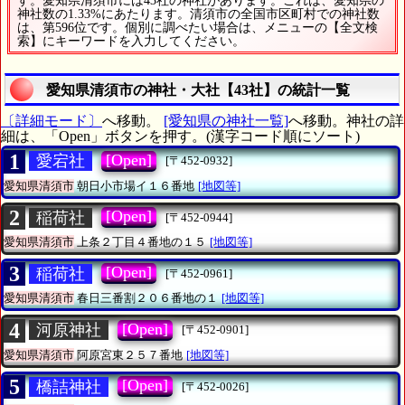
す。愛知県清須市には43社の神社があります。これは、愛知県の
神社数の1.33%にあたります。清須市の全国市区町村での神社数
は、第596位です。個別に調べたい場合は、メニューの【全文検
索】にキーワードを入力してください。
愛知県清須市の神社・大社【43社】の統計一覧
〔詳細モード〕
へ移動。
[愛知県の神社一覧]
へ移動。神社の詳
細は、「Open」ボタンを押す。(漢字コード順にソート)
1
[Open]
愛宕社
[〒452-0932]
愛知県清須市
朝日小市場イ１６番地
[地図等]
2
[Open]
稲荷社
[〒452-0944]
愛知県清須市
上条２丁目４番地の１５
[地図等]
3
[Open]
稲荷社
[〒452-0961]
愛知県清須市
春日三番割２０６番地の１
[地図等]
4
[Open]
河原神社
[〒452-0901]
愛知県清須市
阿原宮東２５７番地
[地図等]
5
[Open]
橋詰神社
[〒452-0026]