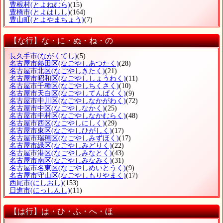
豊根村
(とよねむら)
(15)
豊橋市
(とよはしし)
(164)
豊山町
(とよやまちょう)
(7)
【な行】な・に・ぬ・ね・の
長久手市
(ながくてし)
(5)
名古屋市熱田区
(なごやしあつたく)
(28)
名古屋市北区
(なごやしきたく)
(21)
名古屋市昭和区
(なごやししょうわく)
(11)
名古屋市千種区
(なごやしちくさく)
(10)
名古屋市天白区
(なごやしてんぱくく)
(9)
名古屋市中川区
(なごやしなかがわく)
(72)
名古屋市中区
(なごやしなかく)
(25)
名古屋市中村区
(なごやしなかむらく)
(48)
名古屋市西区
(なごやしにしく)
(29)
名古屋市東区
(なごやしひがしく)
(17)
名古屋市瑞穂区
(なごやしみずほく)
(17)
名古屋市緑区
(なごやしみどりく)
(22)
名古屋市港区
(なごやしみなとく)
(43)
名古屋市南区
(なごやしみなみく)
(31)
名古屋市名東区
(なごやしめいとうく)
(9)
名古屋市守山区
(なごやしもりやまく)
(17)
西尾市
(にしおし)
(153)
日進市
(にっしんし)
(11)
【は行】は・ひ・ふ・へ・ほ