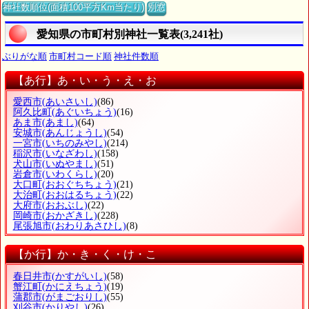
神社数順位(面積100平方Km当たり)
別窓
愛知県の市町村別神社一覧表(3,241社)
ぶりがな順
市町村コード順
神社件数順
【あ行】あ・い・う・え・お
愛西市
(あいさいし)
(86)
阿久比町
(あぐいちょう)
(16)
あま市
(あまし)
(64)
安城市
(あんじょうし)
(54)
一宮市
(いちのみやし)
(214)
稲沢市
(いなざわし)
(158)
犬山市
(いぬやまし)
(51)
岩倉市
(いわくらし)
(20)
大口町
(おおぐちちょう)
(21)
大治町
(おおはるちょう)
(22)
大府市
(おおぶし)
(22)
岡崎市
(おかざきし)
(228)
尾張旭市
(おわりあさひし)
(8)
【か行】か・き・く・け・こ
春日井市
(かすがいし)
(58)
蟹江町
(かにえちょう)
(19)
蒲郡市
(がまごおりし)
(55)
刈谷市
(かりやし)
(26)