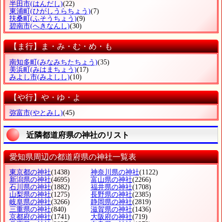
半田市
(はんだし)
(22)
東浦町
(ひがしうらちょう)
(7)
扶桑町
(ふそうちょう)
(9)
碧南市
(へきなんし)
(30)
【ま行】ま・み・む・め・も
南知多町
(みなみちたちょう)
(35)
美浜町
(みはまちょう)
(17)
みよし市
(みよしし)
(10)
【や行】や・ゆ・よ
弥富市
(やとみし)
(45)
近隣都道府県の神社のリスト
愛知県周辺の都道府県の神社一覧表
東京都の神社
(1438)
神奈川県の神社
(1122)
新潟県の神社
(4695)
富山県の神社
(2266)
石川県の神社
(1882)
福井県の神社
(1708)
山梨県の神社
(1275)
長野県の神社
(2385)
岐阜県の神社
(3266)
静岡県の神社
(2819)
三重県の神社
(840)
滋賀県の神社
(1436)
京都府の神社
(1741)
大阪府の神社
(719)