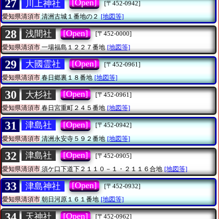
27
[Open]
川上神社
[〒452-0942]
愛知県清須市
清洲古城１番地の２
[地図等]
28
[Open]
浅間社
[〒452-0000]
愛知県清須市
一場福島１２２７番地
[地図等]
29
[Open]
大國霊社
[〒452-0961]
愛知県清須市
春日郷裏１８番地
[地図等]
30
[Open]
大杉社
[〒452-0961]
愛知県清須市
春日宮重町２４５番地
[地図等]
31
[Open]
津島社
[〒452-0942]
愛知県清須市
清洲永安寺５９２番地
[地図等]
32
[Open]
津島社
[〒452-0905]
愛知県清須市
須ケ口下道下２１１０－１・２１１６合地
[地図等]
33
[Open]
津島神社
[〒452-0932]
愛知県清須市
朝日河原１６１番地
[地図等]
34
[Open]
天神社
[〒452-0962]