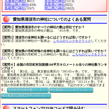
兵庫県の神社
(3837)
奈良県の神社
(1373)
和歌山県の神社
(434)
鳥取県の神社
(825)
島根県の神社
(1167)
岡山県の神社
(1652)
愛知県清須市の神社についてのよくある質問
【質問1】愛知県清須市のすべての神社の数は何社ですか？
【回答1】愛知県清須市の神社の数は、「43カ寺」です。
【質問2】清須市の全神社を調べるにはどうすれば良いですか？
【回答2】清須市の神社の一覧表は、
こちらのリンクをクリック
してくださ
い。
【質問3】愛知県の市町村毎の全神社を調べるにはどうすれば良いですか？
【回答3】愛知県の市町村ごとの神社の一覧表は、
こちらのリンクをクリッ
ク
してください。
【質問４】全国の市区町村別面積100平方キロメートル当りの神社数ランキ
ングは？
【回答４】「第1位」は、東京都台東区の『395.65ヶ寺』です。「第2位」
は、愛知県名古屋市熱田区の『341.46ヶ寺』です。「第3位」は、愛知県海
部郡大治町の『333.84ヶ寺』です。「第4位」は、京都府京都市下京区の
『324.48ヶ寺』です。「第5位」は、東京都中央区の『323.21ヶ寺』です。
全国の市区町村県別神社ランキングの詳細は、下記のボタンで確認できま
す。
市区町村別神社数ランキング
神社数順位(人口10万人当たり)
神社数順位(面積100平方Km当たり)
スマートフォンではQRコードで読み込む