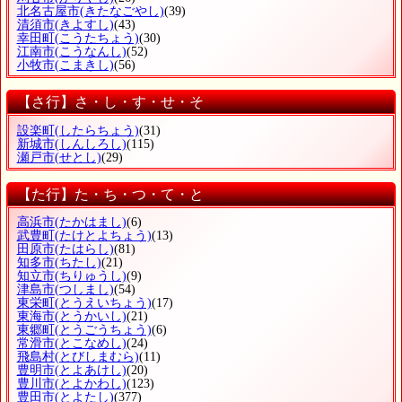
北名古屋市
(きたなごやし)
(39)
清須市
(きよすし)
(43)
幸田町
(こうたちょう)
(30)
江南市
(こうなんし)
(52)
小牧市
(こまきし)
(56)
【さ行】さ・し・す・せ・そ
設楽町
(したらちょう)
(31)
新城市
(しんしろし)
(115)
瀬戸市
(せとし)
(29)
【た行】た・ち・つ・て・と
高浜市
(たかはまし)
(6)
武豊町
(たけとよちょう)
(13)
田原市
(たはらし)
(81)
知多市
(ちたし)
(21)
知立市
(ちりゅうし)
(9)
津島市
(つしまし)
(54)
東栄町
(とうえいちょう)
(17)
東海市
(とうかいし)
(21)
東郷町
(とうごうちょう)
(6)
常滑市
(とこなめし)
(24)
飛島村
(とびしまむら)
(11)
豊明市
(とよあけし)
(20)
豊川市
(とよかわし)
(123)
豊田市
(とよたし)
(377)