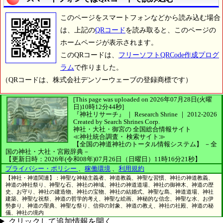
このページをスマートフォンなどから読み込む場合
は、上記の
QRコード
を読み取ると、このページの
ホームページが表示されます。
このQRコードは、
フリーソフトQRCode作成プログ
ラム
で作りました。
（QRコードは、株式会社デンソーウェーブの登録商標です）
[This page was uploaded on 2026年07月28日(火曜
日)10時12分44秒]
『神社リサーチ』 ｜ Research Shrine
｜
2012-2026
Created by
Search Shrines Corp.
神社・大社・御宮の
全国総合情報サイト
≪神社統合調査・
検索サイト≫
【全国の神道神社のトータル情報システム】
－全
国の神社・大社・宮殿辞典－
【更新日時：2026年(令和08年)07月26日（日曜日）11時16分21秒】
プライバシー・ポリシー
、
稼働環境
、
利用規約
【神社・神道関連】：神聖な神秘主義者、神道教義、神聖な習慣、神社の神道教義、
神道の神社祭り、神聖な石、神社の神域、神社の神道道場、神社の御神木、神道の歴
史、お守り、神社の建造物、神社の宝物、神社の結婚式、神聖な島、神道道場、神社
建築、神聖な祝祭、神道の哲学的考え、神聖な絵画、神秘的な信念、神聖な水、お伊
勢参り、神道の聖典、神聖な祭り、信仰の対象、神道の教え、神社の社殿、神道の秘
儀、神社の境内
クリックして追加情報を開く