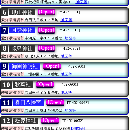
愛知県清須市
西枇杷島町橋詰５７番地の１
[地図等]
6
[Open]
鍬山神社
[〒452-0961]
愛知県清須市
春日弐屋敷１３番地
[地図等]
7
[Open]
月讀神社
[〒452-0915]
愛知県清須市
中河原一字１５４番地
[地図等]
8
[Open]
厳島神社
[〒452-0932]
愛知県清須市
朝日河原１４７番地
[地図等]
9
[Open]
御園神明社
[〒452-0931]
愛知県清須市
一場御園７３４番地
[地図等]
10
[Open]
秋葉社
[〒452-0961]
愛知県清須市
春日落合３８９番地
[地図等]
11
[Open]
春日八幡宮
[〒452-0962]
愛知県清須市
春日冨士塚１番地の２
[地図等]
12
[Open]
松原神社
[〒452-0052]
愛知県清須市
西枇杷島町辰新田３９番地
[地図等]