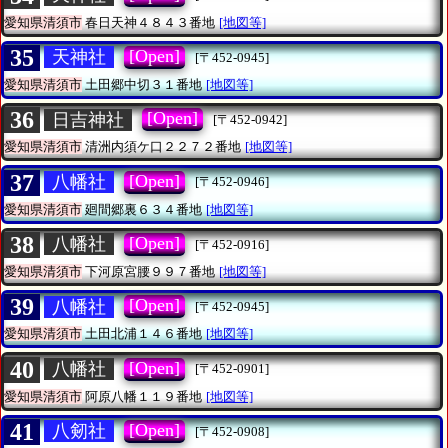
愛知県清須市
春日天神４８４３番地
[地図等]
35
[Open]
天神社
[〒452-0945]
愛知県清須市
土田郷中切３１番地
[地図等]
36
[Open]
日吉神社
[〒452-0942]
愛知県清須市
清洲内須ケ口２２７２番地
[地図等]
37
[Open]
八幡社
[〒452-0946]
愛知県清須市
廻間郷裏６３４番地
[地図等]
38
[Open]
八幡社
[〒452-0916]
愛知県清須市
下河原宮腰９９７番地
[地図等]
39
[Open]
八幡社
[〒452-0945]
愛知県清須市
土田北浦１４６番地
[地図等]
40
[Open]
八幡社
[〒452-0901]
愛知県清須市
阿原八幡１１９番地
[地図等]
41
[Open]
八剱社
[〒452-0908]