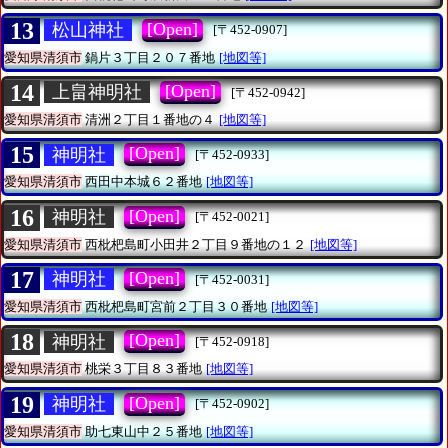
13
[Open]
松山神社
[〒452-0907]
愛知県清須市
鍋片３丁目２０７番地
[地図等]
14
[Open]
上畠神明社
[〒452-0942]
愛知県清須市
清洲２丁目１番地の４
[地図等]
15
[Open]
神明社
[〒452-0933]
愛知県清須市
西田中本城６２番地
[地図等]
16
[Open]
神明社
[〒452-0021]
愛知県清須市
西枇杷島町小田井２丁目９番地の１２
[地図等]
17
[Open]
神明社
[〒452-0031]
愛知県清須市
西枇杷島町宮前２丁目３０番地
[地図等]
18
[Open]
神明社
[〒452-0918]
愛知県清須市
桃栄３丁目８３番地
[地図等]
19
[Open]
神明社
[〒452-0902]
愛知県清須市
助七東山中２５番地
[地図等]