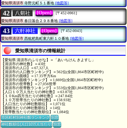
愛知県清須市
寺野元町５１番地
[地図等]
42
[Open]
八剱社
[〒452-0961]
愛知県清須市
春日落合２９８番地
[地図等]
43
[Open]
六軒神社
[〒452-0043]
愛知県清須市
西枇杷島町東六軒１０番地
[地図等]
愛知県清須市の情報統計
【愛知県 清須市のふりがな】＝「あいちけん きよすし」
【清須市の神社数】＝43社
【清須市の人口】＝67,327人
【清須市の人口数ランキング】＝562位(全国1,864市区町村中)
【清須市の面積】＝17.35平方Km
【清須市の面積ランキング】＝1,669位(全国1,864市区町村中)
【清須市の世帯数】＝27,056世帯
【清須市の世帯数ランキング】＝553位(全国1,864市区町村中)
【人口１０万人当たりの神社数】＝63.87社
【１０Km四方当たりの神社数】＝247.84社
【１０万世帯当たりの神社数】＝158.93社
【人口当たりの神社数順位】＝1,071位
【面積当たりの神社数順位】＝14位
【世帯数当たりの神社数順位】＝1,084位
市区町村別神社数ランキング
別窓
神社数順位(人口10万人当たり)
別窓