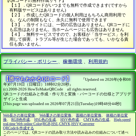
【QRコードの無料作成サイト】
【１】．QRコードがいつまでも無料で作成できます(ですから
有料版サービスはありません)
【２】．作成したQRコードの個人利用はもちろん商用利用で
も、なんの制限もなく、永久に無料で使用できます
【３】．当サイトには、一切の広告はありません。QRコードに
も広告はありません。当ホームページにも広告はありません
【４】．無料サービスですので、お客様が「当サービス」を利
用して損害、トラブル等が生じた場合であっても、いかなる責
任も負いません。
プライバシー・ポリシー
、
稼働環境
、
利用規約
【誰でもわかるQRコード】
『Updated on 2026年(令和08
年)07月19日（日曜日）18時02分20秒』
(c) 2008-2026 HowToMakeQRCode all rights reserved.
QRコードの仕組みと作成・作り方と変換・バーコードの仕様とアプリデ
ザインと生成
[This page was uploaded on 2026年07月21日(Tuesday)19時48分44秒]
Web長さの単位変換
、
Web重さの単位変換
、
面積の単位変換
、
体積の単位変
換
、
RGB色作成
、
HSL色の生成
、
HSV色作成
、
CMYK色の生成
、
High-speed
real-time Web online Color(RGB,HSL,CMYK,HSV)Converter
QRCodeを作成する
このページでは、QRコードの読み取り方法や読み込みの仕組みについて述べ