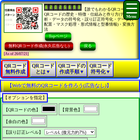
【誰でもわかるQRコード】
QRコードの歴史・特徴・仕組みと作り方(データ分
析・データの符号化・誤り訂正符号化・データの
配置・マスク処理・形式情報と型番情報)・変換方
法
Topページ
無料QRコード作成(永久広告なし)
戻る
[As of 26/07/21]
QRコード
QRコード
QRコードの
QRコード
無料作成
とは▼
作成手順▼
符号化▼
【Webで無料のQRコードを作ろう(広告なし)】
【オプションを指定】
【QRコードの色】
【背景色】
【余白の色】
【誤り訂正レベル】