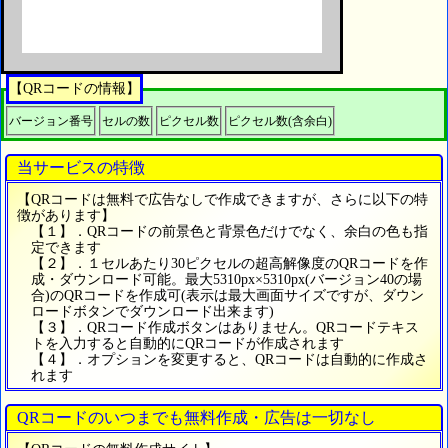
【QRコードの情報】
バージョン番号
セルの数
ピクセル数
ピクセル数(含余白)
当サービスの特徴
【QRコードは無料で広告なしで作成できますが、さらに以下の特
徴があります】
【１】．QRコードの前景色と背景色だけでなく、余白の色も指
定できます
【２】．１セルあたり30ピクセルの超高解像度のQRコードを作
成・ダウンロード可能。最大5310px×5310px(バージョン40の場
合)のQRコードを作成可(表示は最大画面サイズですが、ダウン
ロードボタンでダウンロード出来ます)
【３】．QRコード作成ボタンはありません。QRコードテキス
トを入力すると自動的にQRコードが作成されます
【４】．オプションを変更すると、QRコードは自動的に作成さ
れます
QRコードのいつまでも無料作成・広告は一切なし