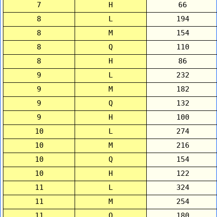
7
H
66
8
L
194
8
M
154
8
Q
110
8
H
86
9
L
232
9
M
182
9
Q
132
9
H
100
10
L
274
10
M
216
10
Q
154
10
H
122
11
L
324
11
M
254
11
Q
180