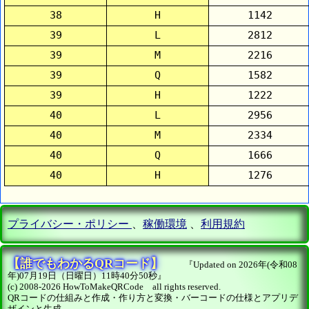
38
H
1142
39
L
2812
39
M
2216
39
Q
1582
39
H
1222
40
L
2956
40
M
2334
40
Q
1666
40
H
1276
プライバシー・ポリシー
、
稼働環境
、
利用規約
【誰でもわかるQRコード】
『Updated on 2026年(令和08
年)07月19日（日曜日）11時40分50秒』
(c) 2008-2026 HowToMakeQRCode all rights reserved.
QRコードの仕組みと作成・作り方と変換・バーコードの仕様とアプリデ
ザインと生成