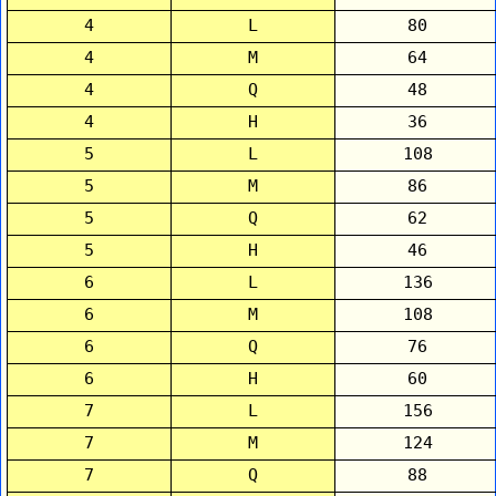
4
L
80
4
M
64
4
Q
48
4
H
36
5
L
108
5
M
86
5
Q
62
5
H
46
6
L
136
6
M
108
6
Q
76
6
H
60
7
L
156
7
M
124
7
Q
88