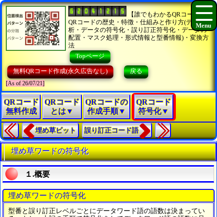
【誰でもわかるQRコード】
QRコードの歴史・特徴・仕組みと作り方(データ分
析・データの符号化・誤り訂正符号化・データの
配置・マスク処理・形式情報と型番情報)・変換方
法
Topページ
無料QRコード作成(永久広告なし)
戻る
[As of 26/07/21]
QRコード
QRコード
QRコードの
QRコード
無料作成
とは▼
作成手順▼
符号化▼
埋め草ビット
誤り訂正コード語
埋め草ワードの符号化
１.概要
埋め草ワードの符号化
型番と誤り訂正レベルごとにデータワード語の語数は決まってい