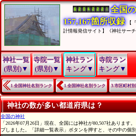
全国
157,167箇所収録
【
計情報発信サイト】《神社サー
神社一覧
寺院一覧
神社ラン
寺院ラン
(県別)▼
(県別)▼
キング▼
キング▼
1.全国神社名別ランク
1.全国神社名別ランク
3.市区町村
神社の数が多い都道府県は？
全国の神社
「2026年07月26日」現在、全国には神社が80,507社あ
プしました。「詳細一覧表示」ボタンを押すと、その中の個