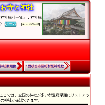
のお寺と神社
『神社統計一覧』：神社統
チ》
ホーム
[As of 26/07/28]
別神社数順位
7.面積当市区町村別神社数
ります。ここでは、全国の神社が多い都道府県順にリストアッ
別の神社が確認できます。