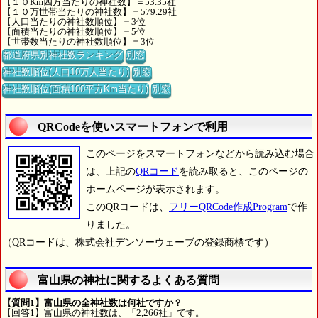
【１０Km四方当たりの神社数】＝53.35社
【１０万世帯当たりの神社数】＝579.29社
【人口当たりの神社数順位】＝3位
【面積当たりの神社数順位】＝5位
【世帯数当たりの神社数順位】＝3位
都道府県別神社数ランキング
別窓
神社数順位(人口10万人当たり)
別窓
神社数順位(面積100平方Km当たり)
別窓
QRCodeを使いスマートフォンで利用
このページをスマートフォンなどから読み込む場合
は、上記の
QRコード
を読み取ると、このページの
ホームページが表示されます。
このQRコードは、
フリーQRCode作成Program
で作
りました。
（QRコードは、株式会社デンソーウェーブの登録商標です）
富山県の神社に関するよくある質問
【質問1】富山県の全神社数は何社ですか？
【回答1】富山県の神社数は、「2,266社」です。