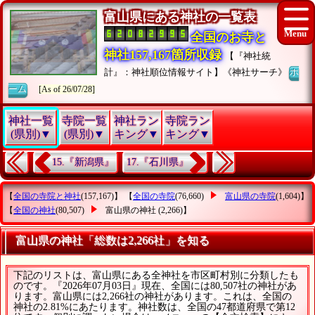
富山県にある神社の一覧表
全国のお寺と
神社157,167箇所収録
【『神社統
計』：神社順位情報サイト】《神社サーチ》
ホ
ーム
[As of 26/07/28]
神社一覧
寺院一覧
神社ラン
寺院ラン
(県別)▼
(県別)▼
キング▼
キング▼
15.『新潟県』
17.『石川県』
【
全国の寺院と神社
(157,167)】 【
全国の寺院
(76,660)
富山県の寺院
(1,604)】
【
全国の神社
(80,507)
富山県の神社
(2,266)】
富山県の神社「総数は2,266社」を知る
下記のリストは、富山県にある全神社を市区町村別に分類したも
のです。『2026年07月03日』現在、全国には80,507社の神社があ
ります。富山県には2,266社の神社があります。これは、全国の
神社の2.81%にあたります。神社数は、全国の47都道府県で第12