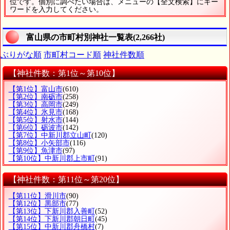
位です。個別に調べたい場合は、メニューの【全文検索】にキー
ワードを入力してください。
富山県の市町村別神社一覧表(2,266社)
ぶりがな順
市町村コード順
神社件数順
【神社件数：第1位～第10位】
【第1位】富山市
(610)
【第2位】南砺市
(258)
【第3位】高岡市
(249)
【第4位】氷見市
(168)
【第5位】射水市
(144)
【第6位】砺波市
(142)
【第7位】中新川郡立山町
(120)
【第8位】小矢部市
(116)
【第9位】魚津市
(97)
【第10位】中新川郡上市町
(91)
【神社件数：第11位～第20位】
【第11位】滑川市
(90)
【第12位】黒部市
(77)
【第13位】下新川郡入善町
(52)
【第14位】下新川郡朝日町
(45)
【第15位】中新川郡舟橋村
(7)