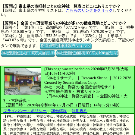
【質問2】富山県の市町村ごとの全神社一覧表はどこにありますか？
【回答2】富山県の全神社リストは、
こちらのリンクをクリック
してくださ
い。
【質問４】全国で10万世帯当りの神社が多いの都道府県はどこですか？
【回答４】「第1位」は、高知県の『677.72ヶ寺』です。「第2位」は、福井
県の『610.68ヶ寺』です。「第3位」は、富山県の『579.29ヶ寺』です。
「第4位」は、新潟県の『553.56ヶ寺』です。「第5位」は、山形県の
『443.07ヶ寺』です。全国の都道府県別神社ランキングの詳細は、下記のボ
タンで確認できます。
都道府県別神社数ランキング
神社数順位(人口10万人当たり)
神社数順位(面積100平方Km当たり)
[This page was uploaded on 2026年07月28日(火曜
日)10時11分02秒]
『神社リサーチ』 ｜ Research Shrine
｜
2012-2026
Created by
Search Shrines Corp.
神社・大社・御宮の
全国総合情報サイト
≪神社統合調査・
検索サイト≫
【日本の神社・御宮の調査】
－全国の神社・大
社・宮殿辞典－
【更新日時：2026年(令和08年)07月26日（日曜日）14時37分16秒】
プライバシー・ポリシー
、
稼働環境
、
利用規約
【神社・神道関連】：神聖な神話；神道の儀式服；神聖な彫刻；信仰の対象；神聖な
詩；神聖な祈り；神聖な石；神社の神道道場；神聖な木；神聖な水；御神幸；神道の
象徴；神聖な木彫り；神聖な場所；神道の神職；神の使者；神楽舞；神道の宗教体
系；お伊勢参り；神聖な絵画；神聖な巡礼；神社の境内；神道の教え；神社の境内神
社；神道の修験者；神道の宗教的実践；神社の神域；神社の社殿；神社の神社祭；神