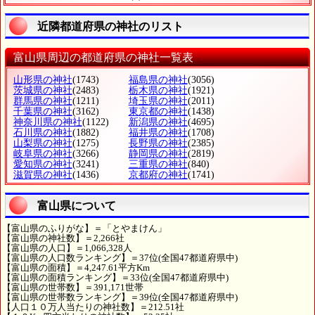
近隣都道府県の神社のリスト
富山県周辺の都道府県の神社一覧表
山形県の神社
(1743)
福島県の神社
(3056)
茨城県の神社
(2483)
栃木県の神社
(1921)
群馬県の神社
(1211)
埼玉県の神社
(2011)
千葉県の神社
(3162)
東京都の神社
(1438)
神奈川県の神社
(1122)
新潟県の神社
(4695)
石川県の神社
(1882)
福井県の神社
(1708)
山梨県の神社
(1275)
長野県の神社
(2385)
岐阜県の神社
(3266)
静岡県の神社
(2819)
愛知県の神社
(3241)
三重県の神社
(840)
滋賀県の神社
(1436)
京都府の神社
(1741)
富山県について
【富山県のふりがな】＝「とやまけん」
【富山県の神社数】＝2,266社
【富山県の人口】＝1,066,328人
【富山県の人口数ランキング】＝37位(全国47都道府県中)
【富山県の面積】＝4,247.61平方Km
【富山県の面積ランキング】＝33位(全国47都道府県中)
【富山県の世帯数】＝391,171世帯
【富山県の世帯数ランキング】＝39位(全国47都道府県中)
【人口１０万人当たりの神社数】＝212.51社