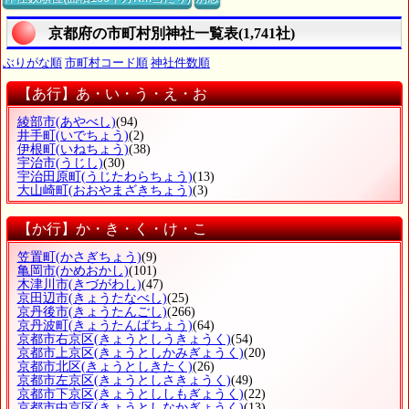
京都府の市町村別神社一覧表(1,741社)
ぶりがな順
市町村コード順
神社件数順
【あ行】あ・い・う・え・お
綾部市
(あやべし)
(94)
井手町
(いでちょう)
(2)
伊根町
(いねちょう)
(38)
宇治市
(うじし)
(30)
宇治田原町
(うじたわらちょう)
(13)
大山崎町
(おおやまざきちょう)
(3)
【か行】か・き・く・け・こ
笠置町
(かさぎちょう)
(9)
亀岡市
(かめおかし)
(101)
木津川市
(きづがわし)
(47)
京田辺市
(きょうたなべし)
(25)
京丹後市
(きょうたんごし)
(266)
京丹波町
(きょうたんばちょう)
(64)
京都市右京区
(きょうとしうきょうく)
(54)
京都市上京区
(きょうとしかみぎょうく)
(20)
京都市北区
(きょうとしきたく)
(26)
京都市左京区
(きょうとしさきょうく)
(49)
京都市下京区
(きょうとししもぎょうく)
(22)
京都市中京区
(きょうとしなかぎょうく)
(13)