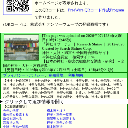
ホームページが表示されます。
このQRコードは、
FreeWare QRコード作成Program
で作りました。
（QRコードは、株式会社デンソーウェーブの登録商標です）
[This page was uploaded on 2026年07月28日(火曜
日)10時12分48秒]
『神社リサーチ』 ｜ Research Shrine
｜
2012-2026
Created by
Search Shrines Corp.
神社・大社・御宮の
全国総合情報サイト
≪神社統合調査・
検索サイト≫
【日本の神社・御宮の徹底的な調査・研究】
－全
国の神社・大社・宮殿辞典－
【更新日時：2026年(令和08年)07月25日（土曜日）13時45分21秒】
プライバシー・ポリシー
、
稼働環境
、
利用規約
【神社・神道関連】：神社の歴史、神聖な木彫り、神聖な鏡、神社の神話学、神道の
神、神道の教え、神聖な鳥居、神聖な祝祭、神社の神道道場、神社の御神木、神聖な
場所、神聖な修行、神職、神道の秘儀、神社の結婚式、神聖な信念体系、神代文字、
お札、神社の境内、神社の神道哲学、神聖な習慣、お祓い、神聖な詩、神聖な器具、
お伊勢参り、神聖な舞踏、神の加護、神道の歴史、神聖な山、神社の参拝者
クリックして追加情報を開く
【仏教関連用語】
今年の法事
樹木葬とは？
御朱印を検索する
行年・享年一覧表
散骨を調べる
親鸞聖人を調査する
宗教法人法
行年・享年の計算
中陰・年忌一覧表
日本国憲法