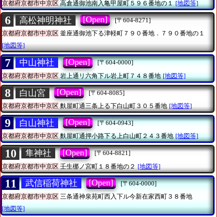
京都府京都市中京区
高倉通御池南入亀甲屋町５９６番地の１
[地図等]
6
[Open]
高松神明神社
[〒604-8271]
京都府京都市中京区
釜座通御池下る津軽町７９０番地．７９０番地の１
[地図等]
7
[Open]
中山神社
[〒604-0000]
京都府京都市中京区
岩上通リ六角下ル岩上町７４８番地
[地図等]
8
[Open]
白山宮
[〒604-8085]
京都府京都市中京区
麩屋町通三条上る下白山町３０５番地
[地図等]
9
[Open]
白山神社
[〒604-0943]
京都府京都市中京区
麩屋町通押小路下る上白山町２４３番地
[地図等]
10
[Open]
隼神社
[〒604-8821]
京都府京都市中京区
壬生梛ノ宮町１８番地の２
[地図等]
11
[Open]
武信稲荷神社
[〒604-0000]
京都府京都市中京区
三条通神泉苑町西入下ル今新在家西町３８番地
[地図等]