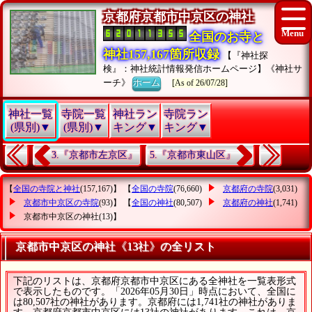
京都府京都市中京区の神社
全国のお寺と
神社157,167箇所収録
【『神社探
検』：神社統計情報発信ホームページ】《神社サ
ーチ》
ホーム
[As of 26/07/28]
神社一覧
寺院一覧
神社ラン
寺院ラン
(県別)▼
(県別)▼
キング▼
キング▼
3.『京都市左京区』
5.『京都市東山区』
【
全国の寺院と神社
(157,167)】 【
全国の寺院
(76,660)
京都府の寺院
(3,031)
京都市中京区の寺院
(93)】 【
全国の神社
(80,507)
京都府の神社
(1,741)
京都市中京区の神社
(13)】
京都市中京区の神社《13社》の全リスト
下記のリストは、京都府京都市中京区にある全神社を一覧表形式
で表示したものです。「2026年05月30日」時点において、全国に
は80,507社の神社があります。京都府には1,741社の神社がありま