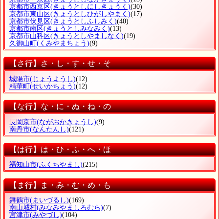
京都市西京区
(きょうとしにしきょうく)
(30)
京都市東山区
(きょうとしひがしやまく)
(17)
京都市伏見区
(きょうとしふしみく)
(40)
京都市南区
(きょうとしみなみく)
(13)
京都市山科区
(きょうとしやましなく)
(19)
久御山町
(くみやまちょう)
(9)
【さ行】さ・し・す・せ・そ
城陽市
(じょうようし)
(12)
精華町
(せいかちょう)
(12)
【な行】な・に・ぬ・ね・の
長岡京市
(ながおかきょうし)
(9)
南丹市
(なんたんし)
(121)
【は行】は・ひ・ふ・へ・ほ
福知山市
(ふくちやまし)
(215)
【ま行】ま・み・む・め・も
舞鶴市
(まいづるし)
(169)
南山城村
(みなみやましろむら)
(7)
宮津市
(みやづし)
(104)