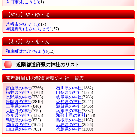
向日市
(むこうし)
(1)
【や行】や・ゆ・よ
八幡市
(やわたし)
(17)
与謝野町
(よさのちょう)
(57)
【わ行】わ・を・ん
和束町
(わづかちょう)
(13)
近隣都道府県の神社のリスト
京都府周辺の都道府県の神社一覧表
富山県の神社
(2266)
石川県の神社
(1882)
福井県の神社
(1708)
山梨県の神社
(1275)
長野県の神社
(2385)
岐阜県の神社
(3266)
静岡県の神社
(2819)
愛知県の神社
(3241)
三重県の神社
(840)
滋賀県の神社
(1436)
大阪府の神社
(719)
兵庫県の神社
(3837)
奈良県の神社
(1373)
和歌山県の神社
(434)
鳥取県の神社
(825)
島根県の神社
(1167)
岡山県の神社
(1652)
広島県の神社
(2828)
山口県の神社
(765)
徳島県の神社
(1309)