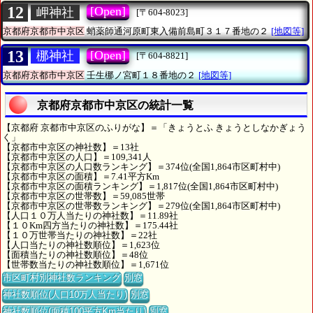
12
[Open]
岬神社
[〒604-8023]
京都府京都市中京区
蛸薬師通河原町東入備前島町３１７番地の２
[地図等]
13
[Open]
梛神社
[〒604-8821]
京都府京都市中京区
壬生梛ノ宮町１８番地の２
[地図等]
京都府京都市中京区の統計一覧
【京都府 京都市中京区のふりがな】＝「きょうとふ きょうとしなかぎょう
く」
【京都市中京区の神社数】＝13社
【京都市中京区の人口】＝109,341人
【京都市中京区の人口数ランキング】＝374位(全国1,864市区町村中)
【京都市中京区の面積】＝7.41平方Km
【京都市中京区の面積ランキング】＝1,817位(全国1,864市区町村中)
【京都市中京区の世帯数】＝59,085世帯
【京都市中京区の世帯数ランキング】＝279位(全国1,864市区町村中)
【人口１０万人当たりの神社数】＝11.89社
【１０Km四方当たりの神社数】＝175.44社
【１０万世帯当たりの神社数】＝22社
【人口当たりの神社数順位】＝1,623位
【面積当たりの神社数順位】＝48位
【世帯数当たりの神社数順位】＝1,671位
市区町村別神社数ランキング
別窓
神社数順位(人口10万人当たり)
別窓
神社数順位(面積100平方Km当たり)
別窓