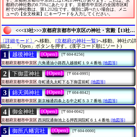
す。京都府京都市中京区には13社の神社があります。これは、京
都府の神社数の0.75%にあたります。京都市中京区の全国市区町
村での神社数は、第1,212位です。個別に調べたい場合は、メニ
ューの【全文検索】にキーワードを入力してください。
<<<13社>>>京都府京都市中京区の神社・宮殿【13社
〔詳細モード〕
へ移動。
[京都府の神社一覧]
へ移動。神社の詳
細は、「Open」ボタンを押す。(漢字コード順にソート)
1
[Open]
越後神社
[〒604-8256]
京都府京都市中京区
六角通油小路西入越後町１９４番地
[地図等]
2
[Open]
下御霊神社
[〒604-0995]
京都府京都市中京区
寺町通丸太町下る下御霊前町
[地図等]
3
[Open]
錦天満神社
[〒604-8042]
京都府京都市中京区
新京極通四条上る中之町５３７番地
[地図等]
4
[Open]
御金神社
[〒604-0042]
京都府京都市中京区
西洞院通御池上る押西洞院町６１４番地
[地図等]
5
[Open]
御所八幡宮社
[〒604-0000]