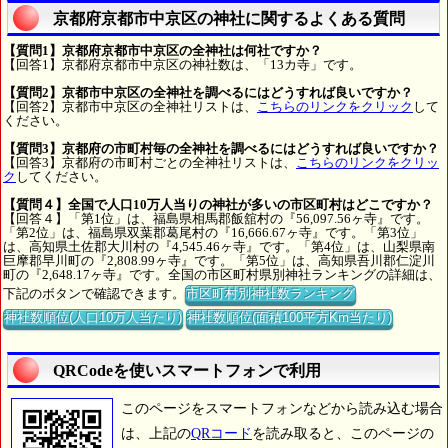
京都府京都市中京区の神社に関するよくある質問
【質問1】京都府京都市中京区の全神社は何社ですか？
【回答1】京都府京都市中京区の神社数は、「13カ寺」です。
【質問2】京都市中京区の全神社を調べるにはどうすれば良いですか？
【回答2】京都市中京区の全神社リストは、
こちらのリンクをクリック
して
ください。
【質問3】京都府の市町村毎の全神社を調べるにはどうすれば良いですか？
【回答3】京都府の市町村ごとの全神社リストは、
こちらのリンクをクリッ
ク
してください。
【質問４】全国で人口10万人当りの神社が多いの市区町村はどこですか？
【回答４】「第1位」は、福島県相馬郡飯舘村の『56,097.56ヶ寺』です。
「第2位」は、福島県双葉郡葛尾村の『16,666.67ヶ寺』です。「第3位」
は、高知県土佐郡大川村の『4,545.46ヶ寺』です。「第4位」は、山梨県南
巨摩郡早川町の『2,808.99ヶ寺』です。「第5位」は、高知県吾川郡仁淀川
町の『2,648.17ヶ寺』です。全国の市区町村県別神社ランキングの詳細は、
下記のボタンで確認できます。
市区町村別神社数ランキング
神社数順位(人口10万人当たり)
神社数順位(面積100平方Km当たり)
QRCodeを使いスマートフォンで利用
このページをスマートフォンなどから読み込む場合
は、上記の
QRコード
を読み取ると、このページの