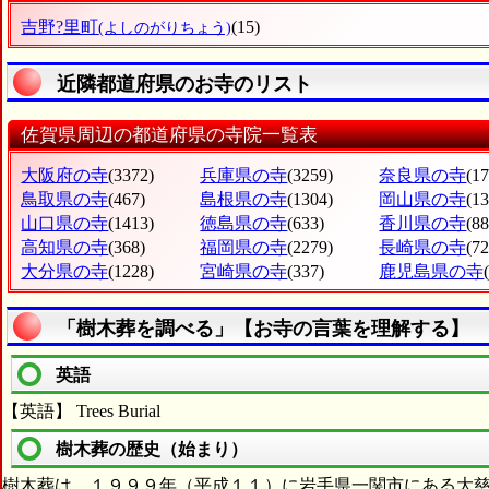
吉野?里町
(15)
(よしのがりちょう)
近隣都道府県のお寺のリスト
佐賀県周辺の都道府県の寺院一覧表
大阪府の寺
(3372)
兵庫県の寺
(3259)
奈良県の寺
(1
鳥取県の寺
(467)
島根県の寺
(1304)
岡山県の寺
(1
山口県の寺
(1413)
徳島県の寺
(633)
香川県の寺
(88
高知県の寺
(368)
福岡県の寺
(2279)
長崎県の寺
(72
大分県の寺
(1228)
宮崎県の寺
(337)
鹿児島県の寺
「樹木葬を調べる」【お寺の言葉を理解する】
英語
【英語】 Trees Burial
樹木葬の歴史（始まり）
樹木葬は、１９９９年（平成１１）に岩手県一関市にある大