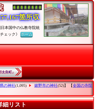
寺院
7,167箇所収
別日本国中の仏教寺院統
院チェック》
ホーム
津郡太良町』
県の神社
(1,095)
嬉野市の神社
(52)】 【
全国の寺院
詳細リスト