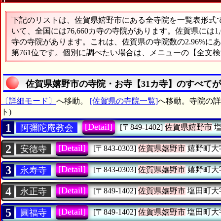
下記のリストは、佐賀県嬉野市にある全寺院を一覧表形式で表
いて、全国には76,660カ寺の寺院があります。佐賀県には1
寺の寺院があります。これは、佐賀県の寺院数の2.96%
第761位です。個別に調べたい場合は、メニューの【全文
佐賀県嬉野市の寺院・お寺【31カ寺】のすべて
〔詳細モード〕
へ移動。
[佐賀県の寺院一覧]
へ移動。寺院の詳細
ト)
1
[Detail]
阿彌陀庵教会
[〒849-1402]
佐賀県嬉野市
塩
2
[Detail]
安徳寺
[〒843-0303]
佐賀県嬉野市
嬉野町大
3
[Detail]
永寿寺
[〒843-0303]
佐賀県嬉野市
嬉野町大
4
[Detail]
永正寺
[〒849-1402]
佐賀県嬉野市
塩田町大
5
[Detail]
圓福寺
[〒849-1402]
佐賀県嬉野市
塩田町大