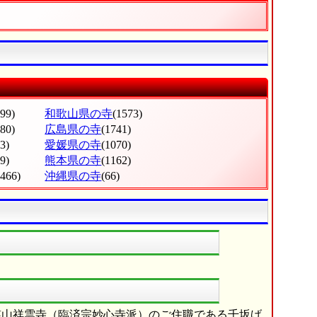
799)
和歌山県の寺
(1573)
380)
広島県の寺
(1741)
3)
愛媛県の寺
(1070)
9)
熊本県の寺
(1162)
(466)
沖縄県の寺
(66)
慈山祥雲寺（臨済宗妙心寺派）のご住職である千坂げ