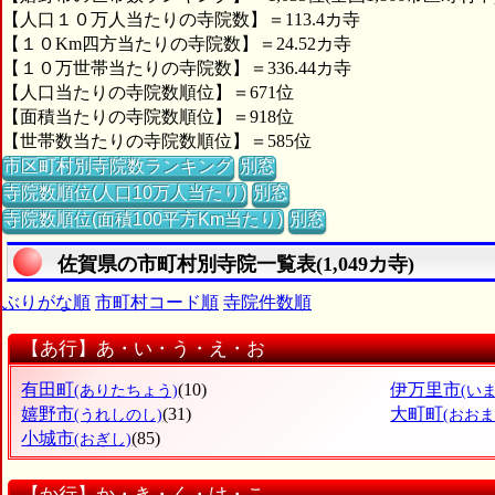
【人口１０万人当たりの寺院数】＝113.4カ寺
【１０Km四方当たりの寺院数】＝24.52カ寺
【１０万世帯当たりの寺院数】＝336.44カ寺
【人口当たりの寺院数順位】＝671位
【面積当たりの寺院数順位】＝918位
【世帯数当たりの寺院数順位】＝585位
市区町村別寺院数ランキング
別窓
寺院数順位(人口10万人当たり)
別窓
寺院数順位(面積100平方Km当たり)
別窓
佐賀県の市町村別寺院一覧表(1,049カ寺)
ぶりがな順
市町村コード順
寺院件数順
【あ行】あ・い・う・え・お
有田町
(10)
伊万里市
(ありたちょう)
(い
嬉野市
(31)
大町町
(うれしのし)
(おお
小城市
(85)
(おぎし)
【か行】か・き・く・け・こ