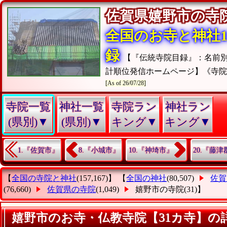
佐賀県嬉野市の
全国のお寺と神社15
録
【『伝統寺院目録』：名前
計順位発信ホームページ】《寺
[As of 26/07/28]
寺院一覧
神社一覧
寺院ラン
神社ラン
(県別)▼
(県別)▼
キング▼
キング▼
1.『佐賀市』
8.『小城市』
10.『神埼市』
20.『藤
【
全国の寺院と神社
(157,167)】 【
全国の神社
(80,507)
佐賀
(76,660)
佐賀県の寺院
(1,049)
嬉野市の寺院
(31)】
嬉野市のお寺・仏教寺院【31カ寺】の