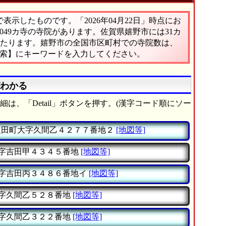
示したものです。「2026年04月22日」時点にお
,049カ寺の寺院があります。佐賀県嬉野市には31カ
にあたります。嬉野市の全国市区町村での寺院数は、
検索】にキーワードを入力してください。
がわかる
は、「Detail」ボタンを押す。(漢字コード順にソー
田町大字久間乙４２７７番地２
[地図等]
字吉田甲４３４５番地
[地図等]
字吉田丙３４８６番地イ
[地図等]
字久間乙５２８番地
[地図等]
字久間乙３２２番地
[地図等]