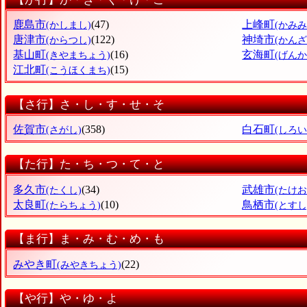
鹿島市
(47)
上峰町
(かしまし)
(かみ
唐津市
(122)
神埼市
(からつし)
(かんざ
基山町
(16)
玄海町
(きやまちょう)
(げん
江北町
(15)
(こうほくまち)
【さ行】さ・し・す・せ・そ
佐賀市
(358)
白石町
(さがし)
(しろ
【た行】た・ち・つ・て・と
多久市
(34)
武雄市
(たくし)
(たけお
太良町
(10)
鳥栖市
(たらちょう)
(とすし
【ま行】ま・み・む・め・も
みやき町
(22)
(みやきちょう)
【や行】や・ゆ・よ