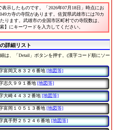
示したものです。「2026年07月18日」時点にお
,049カ寺の寺院があります。佐賀県武雄市には70カ
にあたります。武雄市の全国市区町村での寺院数は、
検索】にキーワードを入力してください。
」の詳細リスト
は、「Detail」ボタンを押す。(漢字コード順にソー
字富岡又８３２６番地
[地図等]
字志久９９１番地
[地図等]
字大崎４４３２番地
[地図等]
字富岡１０５１３番地
[地図等]
字真手野２５２４６番地
[地図等]