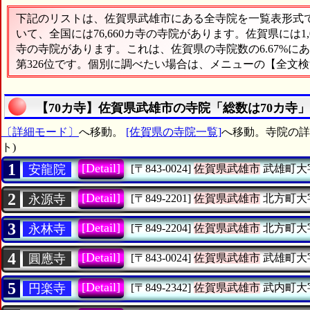
下記のリストは、佐賀県武雄市にある全寺院を一覧表形式で表
いて、全国には76,660カ寺の寺院があります。佐賀県には1
寺の寺院があります。これは、佐賀県の寺院数の6.67%
第326位です。個別に調べたい場合は、メニューの【全文
【70カ寺】佐賀県武雄市の寺院「総数は70カ寺
〔詳細モード〕
へ移動。
[佐賀県の寺院一覧]
へ移動。寺院の詳細
ト)
1
[Detail]
安龍院
[〒843-0024]
佐賀県武雄市
武雄町大
2
[Detail]
永源寺
[〒849-2201]
佐賀県武雄市
北方町大
3
[Detail]
永林寺
[〒849-2204]
佐賀県武雄市
北方町大
4
[Detail]
圓應寺
[〒843-0024]
佐賀県武雄市
武雄町大
5
[Detail]
円楽寺
[〒849-2342]
佐賀県武雄市
武内町大