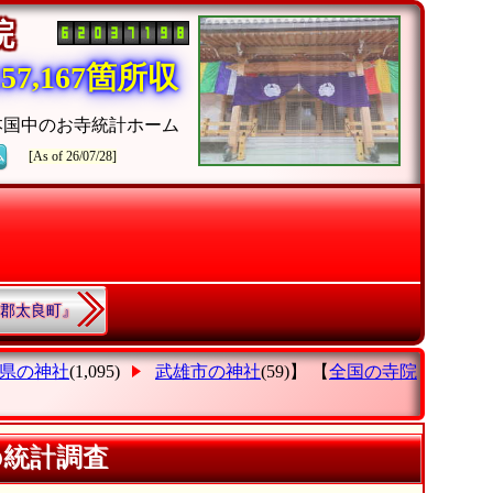
寺院
7,167箇所収
本国中のお寺統計ホーム
ム
[As of 26/07/28]
津郡太良町』
県の神社
(1,095)
武雄市の神社
(59)】 【
全国の寺院
の統計調査