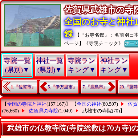
佐賀県武雄市の
全国のお寺と神社15
録
【『お寺名鑑』：名前別日
ページ】《寺院チェック》
ホー
寺院一覧
神社一覧
寺院ラン
神社ラン
(県別)▼
(県別)▼
キング▼
キング▼
1.『佐賀市』
5.『伊万里市』
7.『鹿島市』
20.『藤
【
全国の寺院と神社
(157,167)】 【
全国の神社
(80,507)
佐賀
(76,660)
佐賀県の寺院
(1,049)
武雄市の寺院
(70)】
武雄市の仏教寺院(寺院総数は70カ寺)