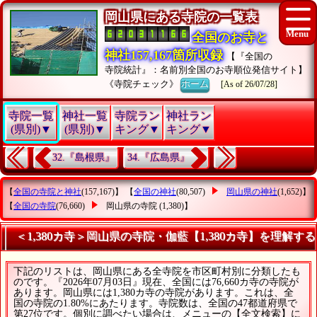
岡山県にある寺院の一覧表
全国のお寺と
神社157,167箇所収録
【『全国の
寺院統計』：名前別全国のお寺順位発信サイト】
《寺院チェック》
ホーム
[As of 26/07/28]
寺院一覧
神社一覧
寺院ラン
神社ラン
(県別)▼
(県別)▼
キング▼
キング▼
32.『島根県』
34.『広島県』
【
全国の寺院と神社
(157,167)】 【
全国の神社
(80,507)
岡山県の神社
(1,652)】
【
全国の寺院
(76,660)
岡山県の寺院
(1,380)】
＜1,380カ寺＞岡山県の寺院・伽藍【1,380カ寺】を理解する
下記のリストは、岡山県にある全寺院を市区町村別に分類したも
のです。『2026年07月03日』現在、全国には76,660カ寺の寺院が
あります。岡山県には1,380カ寺の寺院があります。これは、全
国の寺院の1.80%にあたります。寺院数は、全国の47都道府県で
第27位です。個別に調べたい場合は、メニューの【全文検索】に