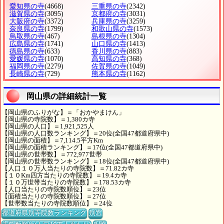
愛知県の寺
(4668)
三重県の寺
(2342)
滋賀県の寺
(3095)
京都府の寺
(3031)
大阪府の寺
(3372)
兵庫県の寺
(3259)
奈良県の寺
(1799)
和歌山県の寺
(1573)
鳥取県の寺
(467)
島根県の寺
(1304)
広島県の寺
(1741)
山口県の寺
(1413)
徳島県の寺
(633)
香川県の寺
(883)
愛媛県の寺
(1070)
高知県の寺
(368)
福岡県の寺
(2279)
佐賀県の寺
(1049)
長崎県の寺
(729)
熊本県の寺
(1162)
岡山県の詳細統計一覧
【岡山県のふりがな】＝「おかやまけん」
【岡山県の寺院数】＝1,380カ寺
【岡山県の人口】＝1,921,525人
【岡山県の人口数ランキング】＝20位(全国47都道府県中)
【岡山県の面積】＝7,114.5平方Km
【岡山県の面積ランキング】＝17位(全国47都道府県中)
【岡山県の世帯数】＝772,977世帯
【岡山県の世帯数ランキング】＝18位(全国47都道府県中)
【人口１０万人当たりの寺院数】＝71.82カ寺
【１０Km四方当たりの寺院数】＝19.4カ寺
【１０万世帯当たりの寺院数】＝178.53カ寺
【人口当たりの寺院数順位】＝23位
【面積当たりの寺院数順位】＝27位
【世帯数当たりの寺院数順位】＝24位
都道府県別寺院数ランキング
別窓