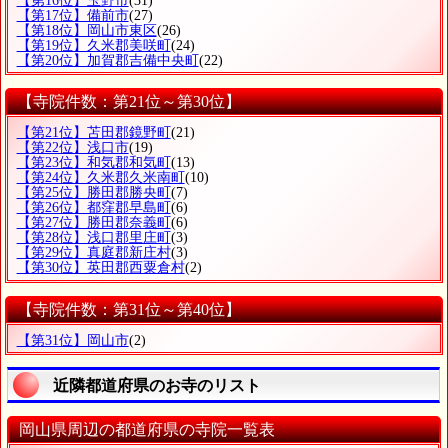
【第16位】玉野市
(31)
【第17位】備前市
(27)
【第18位】岡山市東区
(26)
【第19位】久米郡美咲町
(24)
【第20位】加賀郡吉備中央町
(22)
【寺院件数：第21位～第30位】
【第21位】苫田郡鏡野町
(21)
【第22位】浅口市
(19)
【第23位】和気郡和気町
(13)
【第24位】久米郡久米南町
(10)
【第25位】勝田郡勝央町
(7)
【第26位】都窪郡早島町
(6)
【第27位】勝田郡奈義町
(6)
【第28位】浅口郡里庄町
(3)
【第29位】真庭郡新庄村
(3)
【第30位】英田郡西粟倉村
(2)
【寺院件数：第31位～第40位】
【第31位】岡山市
(2)
近隣都道府県のお寺のリスト
岡山県周辺の都道府県の寺院一覧表