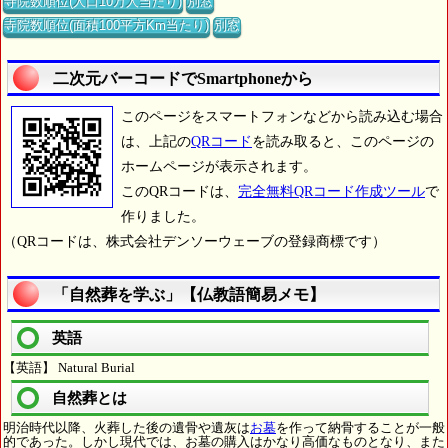
寺院数順位(人口10万人当たり)
別窓
寺院数順位(面積100平方Km当たり)
別窓
二次元バーコードでSmartphoneから
このページをスマートフォンなどから読み込む場合
は、上記の
QRコード
を読み取ると、このページの
ホームページが表示されます。
このQRコードは、
完全無料QRコード作成ツール
で
作りました。
（QRコードは、株式会社デンソーウェーブの登録商標です）
「自然葬を学ぶ」【仏教語簡易メモ】
英語
【英語】 Natural Burial
自然葬とは
明治時代以降、火葬した後の遺骨や遺灰は
お墓
を作って納骨することが一般
的であった。しかし現代では、お墓の購入はかなり高価なものとなり、また