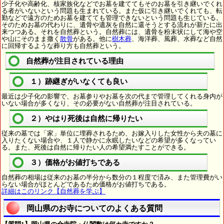
少子化や高齢化、核家族化などでお墓を建ててもそのお墓を引き継いでくれ
る者がいないという問題も生まれている。また仮に引き継いでくれても、転
勤などで遠方のためお墓を建てても管理できないという問題も生じている。
そのためお墓の代わりに、遺骨や遺灰を自然に還そうとする流れが新たに出
来つつある。それを自然葬という。自然葬には、遺骨を粉末状にして海や空
や山にそのまま撒く
散骨
がある。他に
樹木葬
、海洋葬、風葬、水葬など自然
に回帰するような葬り方も自然葬という。
自然葬が注目されている理由
１）跡継ぎがいなくても良い
最近は少子化の影響で、お墓参りやお墓を次の代まで管理してくれる身内が
いない場合が多くなり、その必要がない自然葬が注目されている。
２）やはり死後は自然に帰りたい
従来の墓では「家」単位に埋葬されるため、お嫁入りした女性から夫の墓に
入りたくない場合や、１人で静かに永眠したいなどの希望が多くなってい
る。また、死後は自然に帰りたい人の希望満たすことができる。
３）価格がお値打ちである
自然葬の相場は従来のお墓の半分から数分の１程度で済み、また管理費がい
らない場合がほとんどであるため価格がお値打ちである。
詳細はこのリンク【自然葬を学ぶ】
岡山県のお寺についてのよくある質問