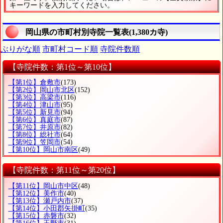
キーワードを入力してください。
岡山県の市町村別寺院一覧表(1,380カ寺)
ぶりがな順
市町村コード順
寺院件数順
【寺院件数：第1位～第10位】
【第1位】倉敷市
(173)
【第2位】岡山市北区
(152)
【第3位】高梁市
(116)
【第4位】津山市
(95)
【第5位】新見市
(94)
【第6位】真庭市
(87)
【第7位】井原市
(82)
【第8位】総社市
(64)
【第9位】笠岡市
(54)
【第10位】岡山市南区
(49)
【寺院件数：第11位～第20位】
【第11位】岡山市中区
(48)
【第12位】美作市
(40)
【第13位】瀬戸内市
(37)
【第14位】小田郡矢掛町
(35)
【第15位】赤磐市
(32)