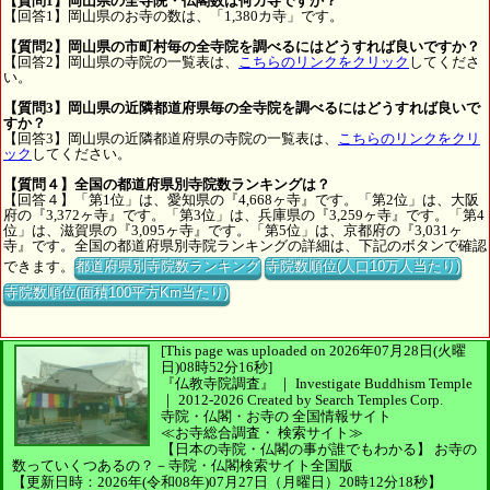
【質問1】岡山県の全寺院・仏閣数は何カ寺ですか？
【回答1】岡山県のお寺の数は、「1,380カ寺」です。
【質問2】岡山県の市町村毎の全寺院を調べるにはどうすれば良いですか？
【回答2】岡山県の寺院の一覧表は、
こちらのリンクをクリック
してくださ
い。
【質問3】岡山県の近隣都道府県毎の全寺院を調べるにはどうすれば良いで
すか？
【回答3】岡山県の近隣都道府県の寺院の一覧表は、
こちらのリンクをクリ
ック
してください。
【質問４】全国の都道府県別寺院数ランキングは？
【回答４】「第1位」は、愛知県の『4,668ヶ寺』です。「第2位」は、大阪
府の『3,372ヶ寺』です。「第3位」は、兵庫県の『3,259ヶ寺』です。「第4
位」は、滋賀県の『3,095ヶ寺』です。「第5位」は、京都府の『3,031ヶ
寺』です。全国の都道府県別寺院ランキングの詳細は、下記のボタンで確認
できます。
都道府県別寺院数ランキング
寺院数順位(人口10万人当たり)
寺院数順位(面積100平方Km当たり)
[This page was uploaded on 2026年07月28日(火曜
日)08時52分16秒]
『仏教寺院調査』 ｜ Investigate Buddhism Temple
｜
2012-2026
Created by
Search Temples Corp.
寺院・仏閣・お寺の
全国情報サイト
≪お寺総合調査・
検索サイト≫
【日本の寺院・仏閣の事が誰でもわかる】
お寺の
数っていくつあるの？－寺院・仏閣検索サイト全国版
【更新日時：2026年(令和08年)07月27日（月曜日）20時12分18秒】