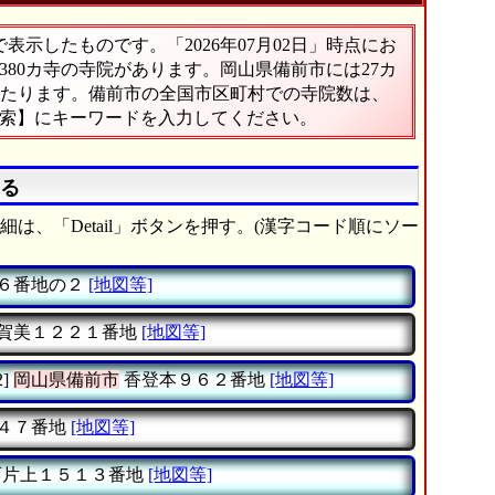
示したものです。「2026年07月02日」時点にお
,380カ寺の寺院があります。岡山県備前市には27カ
にあたります。備前市の全国市区町村での寺院数は、
検索】にキーワードを入力してください。
知る
は、「Detail」ボタンを押す。(漢字コード順にソー
６番地の２
[地図等]
賀美１２２１番地
[地図等]
2]
岡山県備前市
香登本９６２番地
[地図等]
４７番地
[地図等]
片上１５１３番地
[地図等]