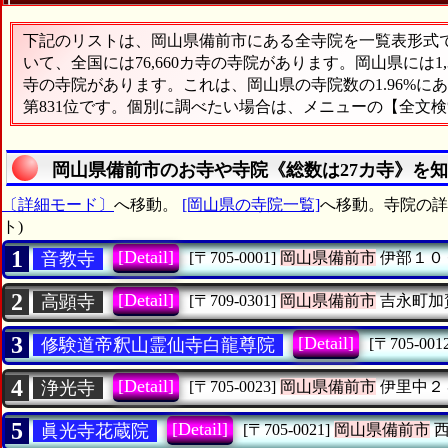
下記のリストは、岡山県備前市にある全寺院を一覧表形式で表
いて、全国には76,660カ寺の寺院があります。岡山県には1
寺の寺院があります。これは、岡山県の寺院数の1.96%
第831位です。個別に調べたい場合は、メニューの【全文
岡山県備前市のお寺や寺院《総数は27カ寺》を
〔詳細モード〕
へ移動。
[岡山県の寺院一覧]
へ移動。寺院の詳細
ト)
1
[Detail]
音教寺
[〒705-0001]
岡山県備前市
伊部１０
2
[Detail]
高顕寺
[〒709-0301]
岡山県備前市
吉永町加
3
[Detail]
修験道帝釈山霊仙寺白龍尊院
[〒705-001
4
[Detail]
浄光寺
[〒705-0023]
岡山県備前市
伊里中２
5
[Detail]
眞光寺花蔵院
[〒705-0021]
岡山県備前市
西