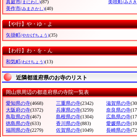
真庭市
(87)
美咲町
(まにわし)
(みさ
美作市
(40)
(みまさかし)
【や行】や・ゆ・よ
矢掛町
(35)
(やかげちょう)
【わ行】わ・を・ん
和気町
(13)
(わけちょう)
近隣都道府県のお寺のリスト
岡山県周辺の都道府県の寺院一覧表
愛知県の寺
(4668)
三重県の寺
(2342)
滋賀県の寺
(3
大阪府の寺
(3372)
兵庫県の寺
(3259)
奈良県の寺
(1
鳥取県の寺
(467)
島根県の寺
(1304)
広島県の寺
(1
徳島県の寺
(633)
香川県の寺
(883)
愛媛県の寺
(1
福岡県の寺
(2279)
佐賀県の寺
(1049)
長崎県の寺
(72