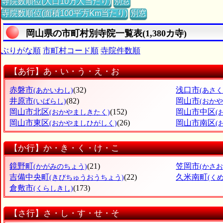
寺院数順位(人口10万人当たり)
別窓
寺院数順位(面積100平方Km当たり)
別窓
岡山県の市町村別寺院一覧表(1,380カ寺)
ぶりがな順
市町村コード順
寺院件数順
【あ行】あ・い・う・え・お
赤磐市
(32)
浅口市
(あかいわし)
(あさく
井原市
(82)
岡山市
(いばらし)
(おかや
岡山市北区
(152)
岡山市中区
(おかやましきたく)
(
岡山市東区
(26)
岡山市南区
(おかやましひがしく)
(
【か行】か・き・く・け・こ
鏡野町
(21)
笠岡市
(かがみのちょう)
(かさお
吉備中央町
(22)
久米南町
(きびちゅうおうちょう)
(く
倉敷市
(173)
(くらしきし)
【さ行】さ・し・す・せ・そ