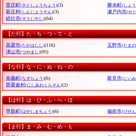
里庄町
(3)
勝央町
(さとしょうちょう)
(しょ
新庄村
(3)
瀬戸内市
(しんじようそん)
(せ
総社市
(64)
(そうじやし)
【た行】た・ち・つ・て・と
高梁市
(116)
玉野市
(たかはしし)
(たまの
津山市
(95)
(つやまし)
【な行】な・に・ぬ・ね・の
奈義町
(6)
新見市
(なぎちょう)
(にいみ
西粟倉村
(2)
(にしあわくらそん)
【は行】は・ひ・ふ・へ・ほ
早島町
(6)
備前市
(はやしまちょう)
(びぜん
【ま行】ま・み・む・め・も