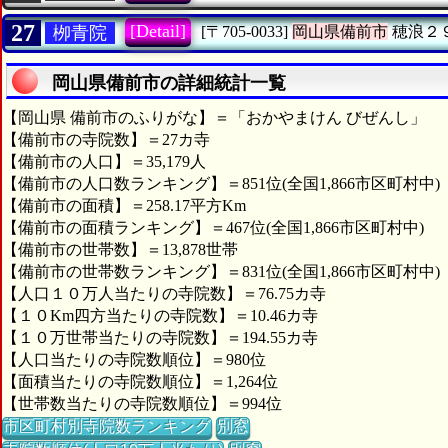
27
[Detail]
栁青院
[〒705-0033]
岡山県備前市
穂浪２
岡山県備前市の詳細統計一覧
【岡山県 備前市のふりがな】＝「おかやまけん びぜんし」
【備前市の寺院数】＝27カ寺
【備前市の人口】＝35,179人
【備前市の人口数ランキング】＝851位(全国1,866市区町村中)
【備前市の面積】＝258.17平方Km
【備前市の面積ランキング】＝467位(全国1,866市区町村中)
【備前市の世帯数】＝13,878世帯
【備前市の世帯数ランキング】＝831位(全国1,866市区町村中)
【人口１０万人当たりの寺院数】＝76.75カ寺
【１０Km四方当たりの寺院数】＝10.46カ寺
【１０万世帯当たりの寺院数】＝194.55カ寺
【人口当たりの寺院数順位】＝980位
【面積当たりの寺院数順位】＝1,264位
【世帯数当たりの寺院数順位】＝994位
市区町村別寺院数ランキング
別窓