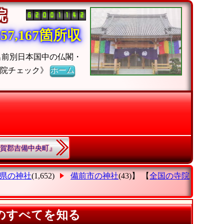
寺院
7,167箇所収
名前別日本国中の仏閣・
寺院チェック》
ホーム
『加賀郡吉備中央町』
県の神社
(1,652)
備前市の神社
(43)】 【
全国の寺院
のすべてを知る