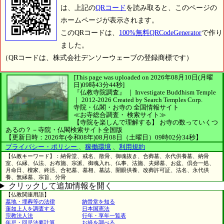
は、上記の
QRコード
を読み取ると、このページの
ホームページが表示されます。
このQRコードは、
100%無料QRCodeGenerator
で作り
ました。
（QRコードは、株式会社デンソーウェーブの登録商標です）
[This page was uploaded on 2026年08月10日(月曜
日)09時43分44秒]
『仏教寺院調査』 ｜ Investigate Buddhism Temple
｜
2012-2026
Created by
Search Temples Corp.
寺院・仏閣・お寺の
全国情報サイト
≪お寺総合調査・
検索サイト≫
【寺院を楽しんで理解する】
お寺の数っていくつ
あるの？－寺院・仏閣検索サイト全国版
【更新日時：2026年(令和08年)08月08日（土曜日）09時02分34秒】
プライバシー・ポリシー
、
稼働環境
、
利用規約
【仏教キーワード】：納骨堂、戒名、散骨、御魂抜き、合葬墓、永代供養墓、納骨
室、仏縁、仏法、お布施、宗派、御魂入れ、仏事、法施、夫婦墓、お盆、倶会一処、
月命日、檀家、終活、合祀墓、墓相、墓誌、開眼供養、改葬許可証、法名、永代供
養、無縁墓、宗旨、分骨
クリックして追加情報を開く
【仏教関連用語】
墓地・埋葬等の法律
納骨堂を知る
蓮如上人を調査する
日本国憲法
宗教法人法
行年・享年一覧表
年忌・回忌法要計算
お経を調べる