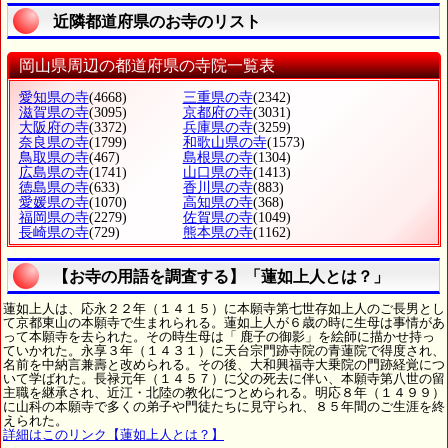
近隣都道府県のお寺のリスト
岡山県周辺の都道府県の寺院一覧表
愛知県の寺
(4668)
三重県の寺
(2342)
滋賀県の寺
(3095)
京都府の寺
(3031)
大阪府の寺
(3372)
兵庫県の寺
(3259)
奈良県の寺
(1799)
和歌山県の寺
(1573)
鳥取県の寺
(467)
島根県の寺
(1304)
広島県の寺
(1741)
山口県の寺
(1413)
徳島県の寺
(633)
香川県の寺
(883)
愛媛県の寺
(1070)
高知県の寺
(368)
福岡県の寺
(2279)
佐賀県の寺
(1049)
長崎県の寺
(729)
熊本県の寺
(1162)
【お寺の用語を調査する】「蓮如上人とは？」
蓮如上人は、応永２２年（１４１５）に本願寺第七世存如上人のご長男とし
て京都東山の本願寺で生まれられる。蓮如上人が６歳の時に生母は事情があ
って本願寺を去られた。その時生母は「 鹿子の御影」を絵師に描かせ持っ
ていかれた。永享３年（１４３１）に天台宗門跡寺院の青蓮院で得度され、
名前を中納言兼壽と改められる。その後、大和興福寺大乗院の門跡経覚につ
いて学ばれた。長禄元年（１４５７）に父の死去に伴い、本願寺第八世の留
主職を継承され、近江・北陸の教化につとめられる。明応８年（１４９９）
に山科の本願寺で多くの弟子や門徒たちに見守られ、８５年間のご生涯を終
えられた。
詳細はこのリンク【蓮如上人とは？】