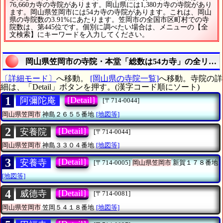
76,660カ寺の寺院があります。岡山県には1,380カ寺の寺院があり
ます。岡山県笠岡市には54カ寺の寺院があります。これは、岡山
県の寺院数の3.91%にあたります。笠岡市の全国市区町村での寺
院数は、第445位です。個別に調べたい場合は、メニューの【全
文検索】にキーワードを入力してください。
岡山県笠岡市の寺院・本堂「総数は54カ寺」の全リス
〔詳細モード〕
へ移動。
[岡山県の寺院一覧]
へ移動。寺院の詳
細は、「Detail」ボタンを押す。(漢字コード順にソート)
1
[Detail]
阿彌陀庵
[〒714-0044]
岡山県笠岡市
神島２６５５番地
[地図等]
2
[Detail]
安養院
[〒714-0044]
岡山県笠岡市
神島３３０４番地
[地図等]
3
[Detail]
安養寺
[〒714-0005]
岡山県笠岡市
新賀１７８番地
[地図等]
4
[Detail]
威德寺
[〒714-0081]
岡山県笠岡市
笠岡５４１８番地
[地図等]