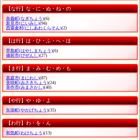
【な行】な・に・ぬ・ね・の
奈義町
(なぎちょう)
(6)
新見市
(にいみし)
(94)
西粟倉村
(にしあわくらそん)
(2)
【は行】は・ひ・ふ・へ・ほ
早島町
(はやしまちょう)
(6)
備前市
(びぜんし)
(27)
【ま行】ま・み・む・め・も
真庭市
(まにわし)
(87)
美咲町
(みさきちょう)
(24)
美作市
(みまさかし)
(40)
【や行】や・ゆ・よ
矢掛町
(やかげちょう)
(35)
【わ行】わ・を・ん
和気町
(わけちょう)
(13)