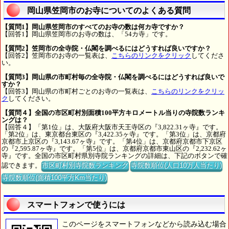
岡山県笠岡市のお寺についてのよくある質問
【質問1】岡山県笠岡市のすべてのお寺の数は何カ寺ですか？
【回答1】岡山県笠岡市のお寺の数は、「54カ寺」です。
【質問2】笠岡市の全寺院・仏閣を調べるにはどうすれば良いですか？
【回答2】笠岡市のお寺の一覧表は、
こちらのリンクをクリック
してくださ
い。
【質問3】岡山県の市町村毎の全寺院・仏閣を調べるにはどうすれば良いで
すか？
【回答3】岡山県の市町村ごとのお寺の一覧表は、
こちらのリンクをクリッ
ク
してください。
【質問４】全国の市区町村別面積100平方キロメートル当りの寺院数ランキ
ングは？
【回答４】「第1位」は、大阪府大阪市天王寺区の『3,822.31ヶ寺』です。
「第2位」は、東京都台東区の『3,422.35ヶ寺』です。「第3位」は、京都府
京都市上京区の『3,143.67ヶ寺』です。「第4位」は、京都府京都市下京区
の『2,595.87ヶ寺』です。「第5位」は、京都府京都市東山区の『2,232.62ヶ
寺』です。全国の市区町村県別寺院ランキングの詳細は、下記のボタンで確
認できます。
市区町村別寺院数ランキング
寺院数順位(人口10万人当たり)
寺院数順位(面積100平方Km当たり)
スマートフォンで使うには
このページをスマートフォンなどから読み込む場合