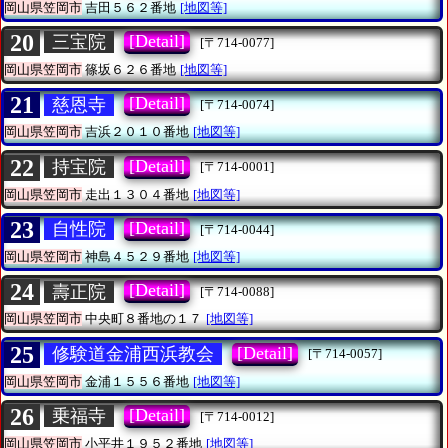
岡山県笠岡市
吉田５６２番地
[地図等]
20
[Detail]
三宝院
[〒714-0077]
岡山県笠岡市
篠坂６２６番地
[地図等]
21
[Detail]
慈恩寺
[〒714-0074]
岡山県笠岡市
吉浜２０１０番地
[地図等]
22
[Detail]
持宝院
[〒714-0001]
岡山県笠岡市
走出１３０４番地
[地図等]
23
[Detail]
自性院
[〒714-0044]
岡山県笠岡市
神島４５２９番地
[地図等]
24
[Detail]
壽正院
[〒714-0088]
岡山県笠岡市
中央町８番地の１７
[地図等]
25
[Detail]
修験道金浦西浜教会
[〒714-0057]
岡山県笠岡市
金浦１５５６番地
[地図等]
26
[Detail]
乗福寺
[〒714-0012]
岡山県笠岡市
小平井１９５２番地
[地図等]