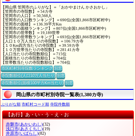
【岡山県 笠岡市のふりがな】＝「おかやまけん かさおかし」
【笠岡市の寺院数】＝54カ寺
【笠岡市の人口】＝50,568人
【笠岡市の人口数ランキング】＝690位(全国1,866市区町村中)
【笠岡市の面積】＝136.39平方Km
【笠岡市の面積ランキング】＝807位(全国1,866市区町村中)
【笠岡市の世帯数】＝19,189世帯
【笠岡市の世帯数ランキング】＝693位(全国1,866市区町村中)
【人口１０万人当たりの寺院数】＝106.79カ寺
【１０Km四方当たりの寺院数】＝39.59カ寺
【１０万世帯当たりの寺院数】＝281.41カ寺
【人口当たりの寺院数順位】＝715位
【面積当たりの寺院数順位】＝704位
【世帯数当たりの寺院数順位】＝704位
市区町村別寺院数ランキング
別窓
寺院数順位(人口10万人当たり)
別窓
寺院数順位(面積100平方Km当たり)
別窓
岡山県の市町村別寺院一覧表(1,380カ寺)
ぶりがな順
市町村コード順
寺院件数順
【あ行】あ・い・う・え・お
赤磐市
(あかいわし)
(32)
浅口市
(あさくちし)
(19)
井原市
(いばらし)
(82)