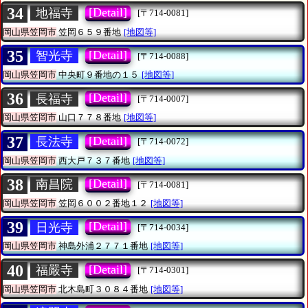
34
[Detail]
地福寺
[〒714-0081]
岡山県笠岡市
笠岡６５９番地
[地図等]
35
[Detail]
智光寺
[〒714-0088]
岡山県笠岡市
中央町９番地の１５
[地図等]
36
[Detail]
長福寺
[〒714-0007]
岡山県笠岡市
山口７７８番地
[地図等]
37
[Detail]
長法寺
[〒714-0072]
岡山県笠岡市
西大戸７３７番地
[地図等]
38
[Detail]
南昌院
[〒714-0081]
岡山県笠岡市
笠岡６００２番地１２
[地図等]
39
[Detail]
日光寺
[〒714-0034]
岡山県笠岡市
神島外浦２７７１番地
[地図等]
40
[Detail]
福嚴寺
[〒714-0301]
岡山県笠岡市
北木島町３０８４番地
[地図等]