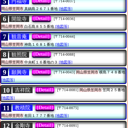
5
[Detail]
円福寺
[〒714-0037]
岡山県笠岡市
真鍋島２６７１番地
[地図等]
6
[Detail]
開龍寺
[〒714-0036]
岡山県笠岡市
白石島８５５番地
[地図等]
7
[Detail]
観音庵
[〒714-0044]
岡山県笠岡市
神島１６８１番地
[地図等]
8
[Detail]
観照院
[〒714-0088]
岡山県笠岡市
中央町１６番地の３
[地図等]
9
[Detail]
願興寺
[〒714-0043]
岡山県笠岡市
横島７４８番地
[地図等]
10
[Detail]
吉祥院
[〒714-0081]
岡山県笠岡市
笠岡２５番地
[地図等]
11
[Detail]
教積院
[〒714-0075]
岡山県笠岡市
有田１７７７番地
[地図等]
12
[Detail]
金剛寺
[〒714-0091]