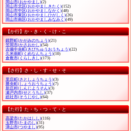
岡山市
(おかやまし)
(2)
岡山市北区
(おかやましきたく)
(152)
岡山市中区
(おかやましなかく)
(48)
岡山市東区
(おかやましひがしく)
(26)
岡山市南区
(おかやましみなみく)
(49)
【か行】か・き・く・け・こ
鏡野町
(かがみのちょう)
(21)
笠岡市
(かさおかし)
(54)
吉備中央町
(きびちゅうおうちょう)
(22)
久米南町
(くめなんちょう)
(10)
倉敷市
(くらしきし)
(173)
【さ行】さ・し・す・せ・そ
里庄町
(さとしょうちょう)
(3)
勝央町
(しょうおうちょう)
(7)
新庄村
(しんじようそん)
(3)
瀬戸内市
(せとうちし)
(37)
総社市
(そうじやし)
(64)
【た行】た・ち・つ・て・と
高梁市
(たかはしし)
(116)
玉野市
(たまのし)
(31)
津山市
(つやまし)
(95)