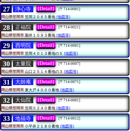
27
[Detail]
浄心寺
[〒714-0081]
岡山県笠岡市
笠岡２０６５番地
[地図等]
28
[Detail]
正福院
[〒714-0021]
岡山県笠岡市
園井１０９３番地
[地図等]
29
[Detail]
西明院
[〒714-0081]
岡山県笠岡市
笠岡４０１３番地の５
[地図等]
30
[Detail]
太量院
[〒714-0007]
岡山県笠岡市
山口２５１４番地の３
[地図等]
31
[Detail]
大師庵
[〒714-0071]
岡山県笠岡市
東大戸４０００番地
[地図等]
32
[Detail]
大仙院
[〒714-0081]
岡山県笠岡市
笠岡５２４０番地
[地図等]
33
[Detail]
地福寺
[〒714-0012]
岡山県笠岡市
小平井２１８０番地
[地図等]