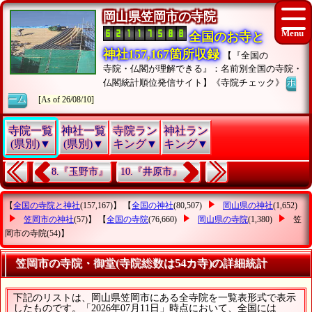
岡山県笠岡市の寺院
全国のお寺と
神社157,167箇所収録
【『全国の
寺院・仏閣が理解できる』：名前別全国の寺院・
仏閣統計順位発信サイト】《寺院チェック》
ホ
ーム
[As of 26/08/10]
寺院一覧
神社一覧
寺院ラン
神社ラン
(県別)▼
(県別)▼
キング▼
キング▼
8.『玉野市』
10.『井原市』
【
全国の寺院と神社
(157,167)】 【
全国の神社
(80,507)
岡山県の神社
(1,652)
笠岡市の神社
(57)】 【
全国の寺院
(76,660)
岡山県の寺院
(1,380)
笠
岡市の寺院
(54)】
笠岡市の寺院・御堂(寺院総数は54カ寺)の詳細統計
下記のリストは、岡山県笠岡市にある全寺院を一覧表形式で表示
したものです。「2026年07月11日」時点において、全国には