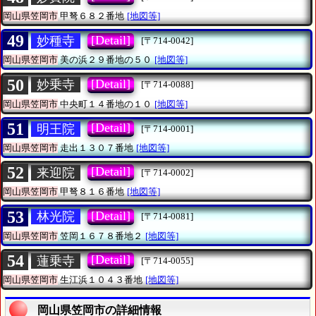
岡山県笠岡市
甲弩６８２番地
[地図等]
49
[Detail]
妙種寺
[〒714-0042]
岡山県笠岡市
美の浜２９番地の５０
[地図等]
50
[Detail]
妙乗寺
[〒714-0088]
岡山県笠岡市
中央町１４番地の１０
[地図等]
51
[Detail]
明王院
[〒714-0001]
岡山県笠岡市
走出１３０７番地
[地図等]
52
[Detail]
来迎院
[〒714-0002]
岡山県笠岡市
甲弩８１６番地
[地図等]
53
[Detail]
林光院
[〒714-0081]
岡山県笠岡市
笠岡１６７８番地２
[地図等]
54
[Detail]
蓮乗寺
[〒714-0055]
岡山県笠岡市
生江浜１０４３番地
[地図等]
岡山県笠岡市の詳細情報