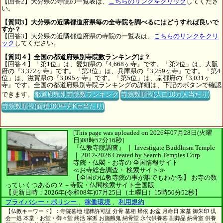
【回答2】大分県の寺院の一覧表は、
こちらのリンクをクリック
してくださ
い。
【質問3】大分県の近隣都道府県毎の全寺院を調べるにはどうすれば良いで
すか？
【回答3】大分県の近隣都道府県の寺院の一覧表は、
こちらのリンクをクリ
ック
してください。
【質問４】全国の都道府県別寺院数ランキングは？
【回答４】「第1位」は、愛知県の『4,668ヶ寺』です。「第2位」は、大阪
府の『3,372ヶ寺』です。「第3位」は、兵庫県の『3,259ヶ寺』です。「第4
位」は、滋賀県の『3,095ヶ寺』です。「第5位」は、京都府の『3,031ヶ
寺』です。全国の都道府県別寺院ランキングの詳細は、下記のボタンで確認
できます。
都道府県別寺院数ランキング
寺院数順位(人口10万人当たり)
寺院数順位(面積100平方Km当たり)
[This page was uploaded on 2026年07月28日(火曜
日)08時52分16秒]
『仏教寺院調査』 ｜ Investigate Buddhism Temple
｜
2012-2026
Created by
Search Temples Corp.
寺院・仏閣・お寺の
全国情報サイト
≪お寺総合調査・
検索サイト≫
【全国の仏教寺院の事が誰でもわかる】
お寺の数
っていくつあるの？－寺院・仏閣検索サイト全国版
【更新日時：2026年(令和08年)07月25日（土曜日）15時50分52秒】
プライバシー・ポリシー
、
稼働環境
、
利用規約
【仏教キーワード】：寺院墓地 埋葬許可証 分骨 墓相 帰依 お盆 月命日 家墓 御朱印 倶
会一処 本堂・お堂・御々堂 終活 宗派 お施餓鬼 納骨堂 永代供養墓 副葬品 納骨室 供養