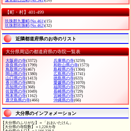
速見郡日出町
(No.341)
(26)
【町・村】401-499
玖珠郡九重町
(No.461)
(15)
玖珠郡玖珠町
(No.462)
(32)
近隣都道府県のお寺のリスト
大分県周辺の都道府県の寺院一覧表
大阪府の寺
(3372)
兵庫県の寺
(3259)
奈良県の寺
(1799)
和歌山県の寺
(1573)
鳥取県の寺
(467)
島根県の寺
(1304)
岡山県の寺
(1380)
広島県の寺
(1741)
山口県の寺
(1413)
徳島県の寺
(633)
香川県の寺
(883)
愛媛県の寺
(1070)
高知県の寺
(368)
福岡県の寺
(2279)
佐賀県の寺
(1049)
長崎県の寺
(729)
熊本県の寺
(1162)
宮崎県の寺
(337)
鹿児島県の寺
(466)
沖縄県の寺
(66)
大分県のインフォメーション
【大分県のふりがな】＝「おおいたけん」
【大分県の寺院数】＝1,228カ寺
【大分県の人口】＝1,166,338人