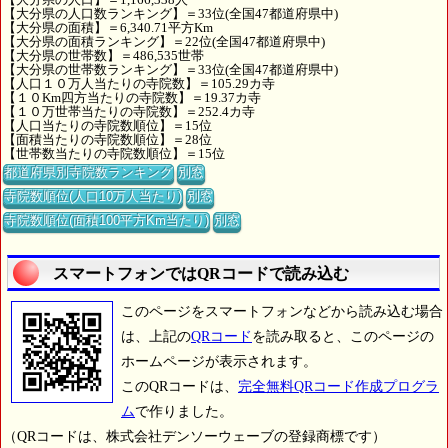
【大分県の人口数ランキング】＝33位(全国47都道府県中)
【大分県の面積】＝6,340.71平方Km
【大分県の面積ランキング】＝22位(全国47都道府県中)
【大分県の世帯数】＝486,535世帯
【大分県の世帯数ランキング】＝33位(全国47都道府県中)
【人口１０万人当たりの寺院数】＝105.29カ寺
【１０Km四方当たりの寺院数】＝19.37カ寺
【１０万世帯当たりの寺院数】＝252.4カ寺
【人口当たりの寺院数順位】＝15位
【面積当たりの寺院数順位】＝28位
【世帯数当たりの寺院数順位】＝15位
都道府県別寺院数ランキング
別窓
寺院数順位(人口10万人当たり)
別窓
寺院数順位(面積100平方Km当たり)
別窓
スマートフォンではQRコードで読み込む
このページをスマートフォンなどから読み込む場合
は、上記の
QRコード
を読み取ると、このページの
ホームページが表示されます。
このQRコードは、
完全無料QRコード作成プログラ
ム
で作りました。
（QRコードは、株式会社デンソーウェーブの登録商標です）