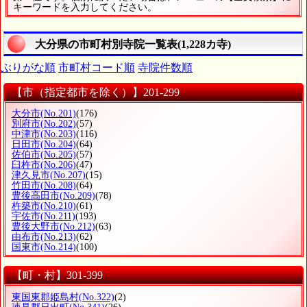
キーワードを入力してください。
大分県の市町村別寺院一覧表(1,228カ寺)
ぶりがな順
市町村コード順
寺院件数順
【市（指定都市を除く）】201-299
大分市
(No.201)
(176)
別府市
(No.202)
(57)
中津市
(No.203)
(116)
日田市
(No.204)
(64)
佐伯市
(No.205)
(57)
臼杵市
(No.206)
(47)
津久見市
(No.207)
(15)
竹田市
(No.208)
(64)
豊後高田市
(No.209)
(78)
杵築市
(No.210)
(61)
宇佐市
(No.211)
(193)
豊後大野市
(No.212)
(63)
由布市
(No.213)
(62)
国東市
(No.214)
(100)
【町・村】301-399
東国東郡姫島村
(No.322)
(2)