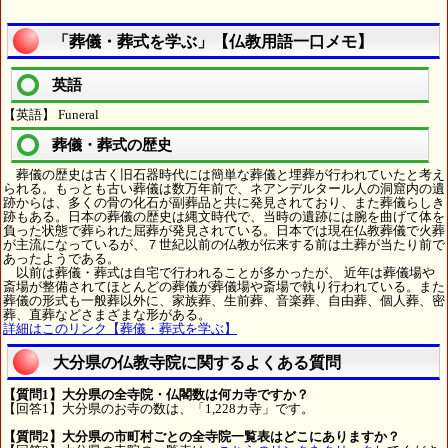
「葬儀・葬式を学ぶ」【仏教用語一口メモ】
英語
【英語】 Funeral
葬儀・葬式の歴史
葬儀の歴史は古く旧石器時代には簡単な葬儀と埋葬が行われていたと考え
られる。もっとも古い葬儀は数万年前で、ネアンデルタール人の洞窟内の遺
跡からは、多くの骨の化石が副葬品と共に発見されており、また葬儀らしき
跡もある。日本の葬儀の歴史は縄文時代で、当時の遺跡には腕を曲げて体を
負った状態で葬られた屈葬が発見されている。日本では現在仏教葬儀で火葬
が主流になっているが、７世紀以前の仏教が伝来する前は土葬が当たり前で
あったようである。
以前は葬儀・葬式は自宅で行われることが多かったが、 近年は葬儀場や
斎場が整備されてほとんどの葬儀が葬儀場や斎場で執り行われている。また
葬儀の形式も一般葬以外に、家族葬、生前葬、音楽葬、自由葬、個人葬、密
葬、直葬などさまざまな形がある。
詳細はこのリンク【葬儀・葬式を学ぶ】
大分県の仏教寺院に関するよくある質問
【質問1】大分県の全寺院・仏閣数は何カ寺ですか？
【回答1】大分県のお寺の数は、「1,228カ寺」です。
【質問2】大分県の市町村ごとの全寺院一覧表はどこにありますか？