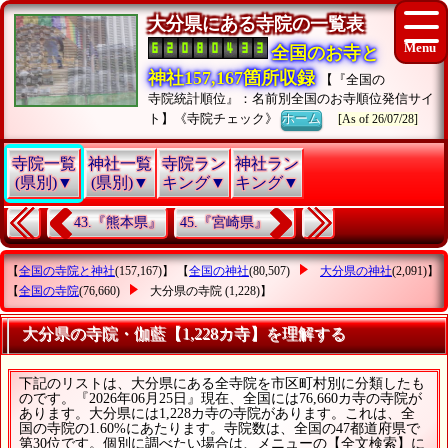
大分県にある寺院の一覧表
全国のお寺と
神社157,167箇所収録
【『全国の
寺院統計順位』：名前別全国のお寺順位発信サイ
ト】《寺院チェック》
ホーム
[As of 26/07/28]
寺院一覧
神社一覧
寺院ラン
神社ラン
(県別)▼
(県別)▼
キング▼
キング▼
43.『熊本県』
45.『宮崎県』
【
全国の寺院と神社
(157,167)】 【
全国の神社
(80,507)
大分県の神社
(2,091)】
【
全国の寺院
(76,660)
大分県の寺院
(1,228)】
大分県の寺院・伽藍【1,228カ寺】を理解する
下記のリストは、大分県にある全寺院を市区町村別に分類したも
のです。『2026年06月25日』現在、全国には76,660カ寺の寺院が
あります。大分県には1,228カ寺の寺院があります。これは、全
国の寺院の1.60%にあたります。寺院数は、全国の47都道府県で
第30位です。個別に調べたい場合は、メニューの【全文検索】に