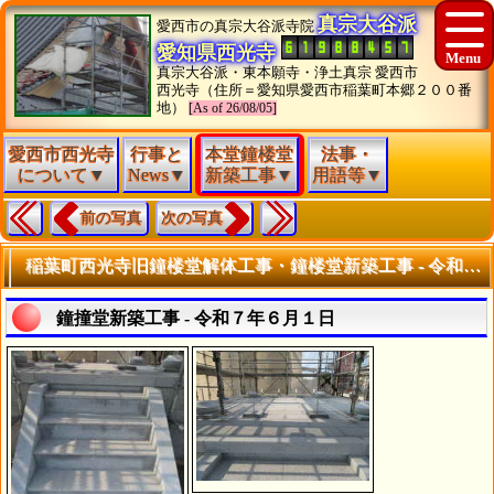
真宗大谷派
愛西市の真宗大谷派寺院
愛知県西光寺
真宗大谷派・東本願寺・浄土真宗 愛西市
西光寺（住所＝愛知県愛西市稲葉町本郷２００番
地）
[As of 26/08/05]
愛西市西光寺
行事と
本堂鐘楼堂
法事・
について▼
News▼
新築工事▼
用語等▼
前の写真
次の写真
稲葉町西光寺旧鐘楼堂解体工事・鐘楼堂新築工事 - 令和７年６月 - | 寺院・お寺の建築工事履歴写真
鐘撞堂新築工事 - 令和７年６月１日