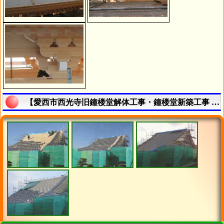
【愛西市西光寺旧鐘楼堂解体工事・鐘楼堂新築工事 - 令和７年６月 - | 寺院・お寺の建築工事履歴写真】の説明終了