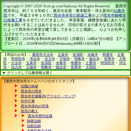
Copyright © 2007-2026 Tech-jp.com/Saikouji All Rights Resarved. 愛西市
西光寺は、約７５０年続く、真宗大谷派・東本願寺・浄土真宗の
仏教寺
院
です。 平成２９年１０月に
西光寺本堂の新築工事
および
西光寺鐘楼堂
の改修工事
をさせていただきました。 本堂新築、鐘楼堂改修にあたり寄
付をお願いすることはありませんが、日頃の皆さまの多大なるお力添え
によって西光寺の本堂が建て直しできることと感謝し、 心よりお礼申し
上げさせていただきます。
【更新日：2026年(令和08年)08月03日（月曜日）14時47分10秒】【アッ
プロード日：2026年08月05日(Wednesday)08時15分02秒】
【周辺のお寺】：
愛西市大法寺
・
玉泉寺
・
安清院
・
永敬寺
・
明通寺
・
正覺
寺
・
阿弥陀寺
・
浄法寺
・
信力寺
・
万瑞寺
・
明教寺
・
隨念寺
・
世尊寺
・
大聖
院
・
大法寺
・
玉泉寺
・
安清院
・
永敬寺
・
明通寺
・
正覺寺
・
阿弥陀寺
・
浄法
寺
・
信力寺
・
万瑞寺
・
明教寺
・
隨念寺
・
世尊寺
・
大聖院
・
クリックして仏教情報を開く
【愛西市西光寺ホームページのサイトマップ】
住職の挨拶
西光寺の歴史
西光寺交通案内(アクセス・マップ)
年中行事
西光寺境内の写真
真宗の教え
西光寺歴代住職
諦善法師
法順法師
本誓院西元法師