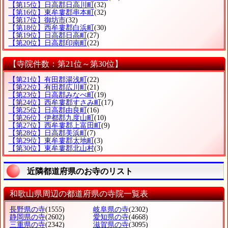
【第15位】日高郡日高川町
(32)
【第16位】東牟婁郡串本町
(32)
【第17位】御坊市
(32)
【第18位】西牟婁郡白浜町
(30)
【第19位】日高郡日高町
(27)
【第20位】日高郡印南町
(22)
【寺院件数：第21位～第30位】
【第21位】有田郡湯浅町
(22)
【第22位】有田郡広川町
(21)
【第23位】日高郡みなべ町
(19)
【第24位】西牟婁郡すさみ町
(17)
【第25位】日高郡由良町
(16)
【第26位】伊都郡九度山町
(10)
【第27位】西牟婁郡上富田町
(9)
【第28位】日高郡美浜町
(7)
【第29位】東牟婁郡太地町
(3)
【第30位】東牟婁郡北山村
(3)
近隣都道府県のお寺のリスト
和歌山県周辺の都道府県の寺院一覧表
長野県の寺
(1555)
岐阜県の寺
(2302)
静岡県の寺
(2602)
愛知県の寺
(4668)
三重県の寺
(2342)
滋賀県の寺
(3095)