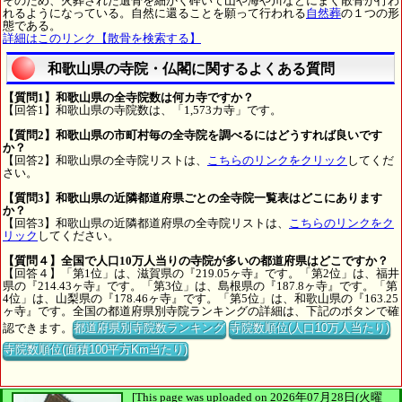
そのため、火葬された遺骨を細かく砕いて山や海や川などにまく散骨が行わ
れるようになっている。自然に還ることを願って行われる
自然葬
の１つの形
態である。
詳細はこのリンク【散骨を検索する】
和歌山県の寺院・仏閣に関するよくある質問
【質問1】和歌山県の全寺院数は何カ寺ですか？
【回答1】和歌山県の寺院数は、「1,573カ寺」です。
【質問2】和歌山県の市町村毎の全寺院を調べるにはどうすれば良いです
か？
【回答2】和歌山県の全寺院リストは、
こちらのリンクをクリック
してくだ
さい。
【質問3】和歌山県の近隣都道府県ごとの全寺院一覧表はどこにあります
か？
【回答3】和歌山県の近隣都道府県の全寺院リストは、
こちらのリンクをク
リック
してください。
【質問４】全国で人口10万人当りの寺院が多いの都道府県はどこですか？
【回答４】「第1位」は、滋賀県の『219.05ヶ寺』です。「第2位」は、福井
県の『214.43ヶ寺』です。「第3位」は、島根県の『187.8ヶ寺』です。「第
4位」は、山梨県の『178.46ヶ寺』です。「第5位」は、和歌山県の『163.25
ヶ寺』です。全国の都道府県別寺院ランキングの詳細は、下記のボタンで確
認できます。
都道府県別寺院数ランキング
寺院数順位(人口10万人当たり)
寺院数順位(面積100平方Km当たり)
[This page was uploaded on 2026年07月28日(火曜