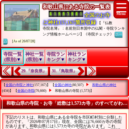
和歌山県にある寺院の一覧表
全国のお寺
と神社157,167箇所収録
【『仏教
寺院名簿』：名前別日本国中の仏閣・寺院ランキ
ング情報ホームページ】《寺院チェック》
ホー
ム
[As of 26/07/28]
寺院一覧
神社一覧
寺院ラン
神社ラン
(県別)▼
(県別)▼
キング▼
キング▼
29.『奈良県』
31.『鳥取県』
【
全国の寺院と神社
(157,167)】 【
全国の神社
(80,507)
和歌山県の神社
(434)】 【
全国の寺院
(76,660)
和歌山県の寺院
(1,573)】
和歌山県の寺院・お寺「総数は1,573カ寺」のすべてがわか
下記のリストは、和歌山県にある全寺院を市区町村別に分類した
ものです。『2026年07月17日』現在、全国には76,660カ寺の寺院
があります。和歌山県には1,573カ寺の寺院があります。これ