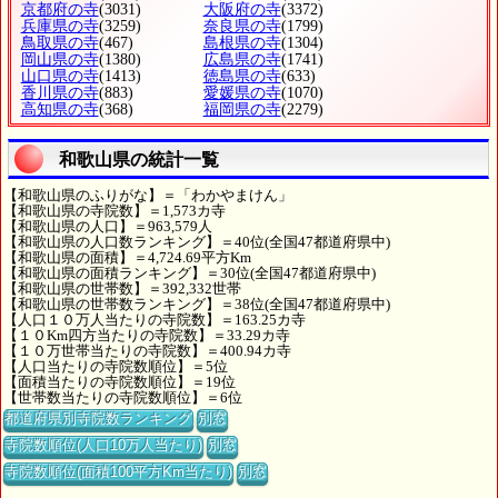
京都府の寺
(3031)
大阪府の寺
(3372)
兵庫県の寺
(3259)
奈良県の寺
(1799)
鳥取県の寺
(467)
島根県の寺
(1304)
岡山県の寺
(1380)
広島県の寺
(1741)
山口県の寺
(1413)
徳島県の寺
(633)
香川県の寺
(883)
愛媛県の寺
(1070)
高知県の寺
(368)
福岡県の寺
(2279)
和歌山県の統計一覧
【和歌山県のふりがな】＝「わかやまけん」
【和歌山県の寺院数】＝1,573カ寺
【和歌山県の人口】＝963,579人
【和歌山県の人口数ランキング】＝40位(全国47都道府県中)
【和歌山県の面積】＝4,724.69平方Km
【和歌山県の面積ランキング】＝30位(全国47都道府県中)
【和歌山県の世帯数】＝392,332世帯
【和歌山県の世帯数ランキング】＝38位(全国47都道府県中)
【人口１０万人当たりの寺院数】＝163.25カ寺
【１０Km四方当たりの寺院数】＝33.29カ寺
【１０万世帯当たりの寺院数】＝400.94カ寺
【人口当たりの寺院数順位】＝5位
【面積当たりの寺院数順位】＝19位
【世帯数当たりの寺院数順位】＝6位
都道府県別寺院数ランキング
別窓
寺院数順位(人口10万人当たり)
別窓
寺院数順位(面積100平方Km当たり)
別窓