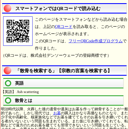
スマートフォンではQRコードで読み込む
このページをスマートフォンなどから読み込む場合
は、上記の
QRコード
を読み取ると、このページの
ホームページが表示されます。
このQRコードは、
フリーQRCode作成プログラム
で
作りました。
（QRコードは、株式会社デンソーウェーブの登録商標です）
「散骨を検索する」【宗教の言葉を検索する】
英語
【英語】 Ash scattering
散骨とは
明治時代以降、火葬した後の遺骨や遺灰はお墓を作って納骨することが一般
的であった。しかし現代では、
お墓
の購入はかなり高価なものとなり、また
少子化や高齢化、核家族化などでお墓を建ててもそのお墓を引き継いでくれ
る者がいないという問題も生まれている。また仮に引き継いでくれても、転
勤などで遠方のためお墓を建てても管理できないという問題も生じている。