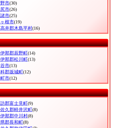
茅野市
(30)
塩尻市
(26)
小諸市
(25)
駒ヶ根市
(19)
下高井郡木島平村
(16)
上伊那郡辰野町
(14)
下伊那郡松川町
(13)
岡谷市
(13)
埴科郡坂城町
(12)
大町市
(12)
諏訪郡富士見町
(9)
北佐久郡軽井沢町
(8)
上伊那郡中川村
(8)
小県郡長和町
(8)