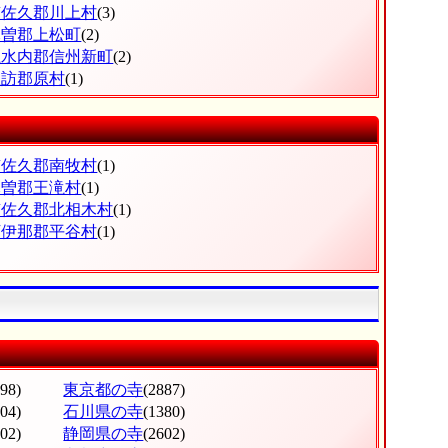
南佐久郡川上村
(3)
木曽郡上松町
(2)
上水内郡信州新町
(2)
諏訪郡原村
(1)
南佐久郡南牧村
(1)
木曽郡王滝村
(1)
南佐久郡北相木村
(1)
下伊那郡平谷村
(1)
998)
東京都の寺
(2887)
604)
石川県の寺
(1380)
302)
静岡県の寺
(2602)