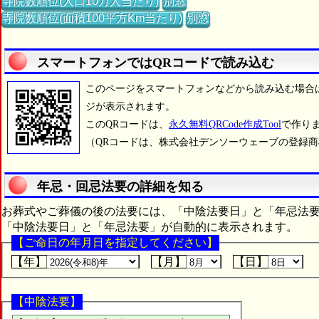
寺院数順位(人口10万人当たり)
別窓
寺院数順位(面積100平方Km当たり)
別窓
スマートフォンではQRコードで読み込む
このページをスマートフォンなどから読み込む場合
ジが表示されます。
このQRコードは、
永久無料QRCode作成Tool
で作り
（QRコードは、株式会社デンソーウェーブの登録
年忌・回忌法要の詳細を知る
お葬式やご葬儀の後の法要には、「中陰法要日」と「年忌法
「中陰法要日」と「年忌法要」が自動的に表示されます。
【ご命日の年月日を指定してください】
【年】
【月】
【日】
【中陰法要】