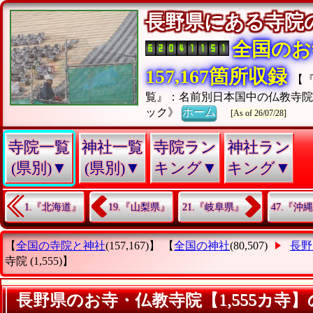
長野県にある寺
全国のお
157,167箇所収録
【
覧』：名前別日本国中の仏教寺
ック》
ホーム
[As of 26/07/28]
寺院一覧
神社一覧
寺院ラン
神社ラン
(県別)▼
(県別)▼
キング▼
キング▼
1.『北海道』
19.『山梨県』
21.『岐阜県』
47.『沖
【
全国の寺院と神社
(157,167)】 【
全国の神社
(80,507)
長野
寺院
(1,555)】
長野県のお寺・仏教寺院【1,555カ寺