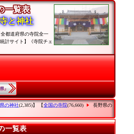
院の一覧表
寺と神社
『全都道府県の寺院全一
院統計サイト】《寺院チェ
縄県』
県の神社
(2,385)】 【
全国の寺院
(76,660)
長野県の
】の一覧表