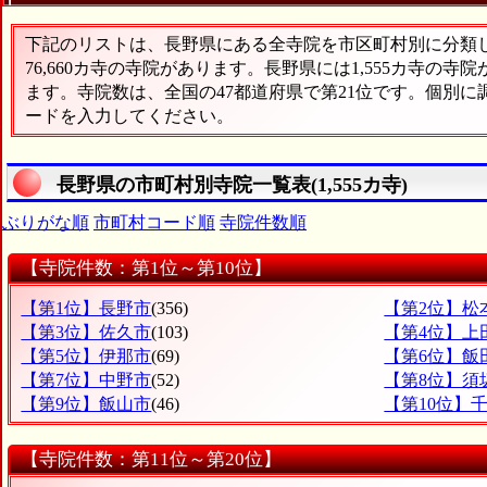
下記のリストは、長野県にある全寺院を市区町村別に分類した
76,660カ寺の寺院があります。長野県には1,555カ寺の寺
ます。寺院数は、全国の47都道府県で第21位です。個別
ードを入力してください。
長野県の市町村別寺院一覧表(1,555カ寺)
ぶりがな順
市町村コード順
寺院件数順
【寺院件数：第1位～第10位】
【第1位】長野市
(356)
【第2位】松
【第3位】佐久市
(103)
【第4位】上
【第5位】伊那市
(69)
【第6位】飯
【第7位】中野市
(52)
【第8位】須
【第9位】飯山市
(46)
【第10位】
【寺院件数：第11位～第20位】