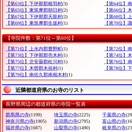
【第63位】下伊那郡根羽村
(3)
【第64位】
【第65位】東筑摩郡朝日村
(2)
【第66位】
【第67位】下伊那郡天龍村
(2)
【第68位】
【第69位】東筑摩郡生坂村
(1)
【第70位】
【寺院件数：第71位～第80位】
【第71位】上水内郡豊野町
(1)
【第72位】
【第73位】下伊那郡売木村
(1)
【第74位】
【第75位】北安曇郡松川村
(1)
【第76位】
【第77位】木曽郡木祖村
(1)
【第78位】
【第79位】南佐久郡南相木村
(1)
近隣都道府県のお寺のリスト
長野県周辺の都道府県の寺院一覧表
群馬県の寺
(1199)
埼玉県の寺
(2225)
千葉県の寺
(2
神奈川県の寺
(1905)
新潟県の寺
(2795)
富山県の寺
(1
福井県の寺
(1687)
山梨県の寺
(1490)
岐阜県の寺
(2