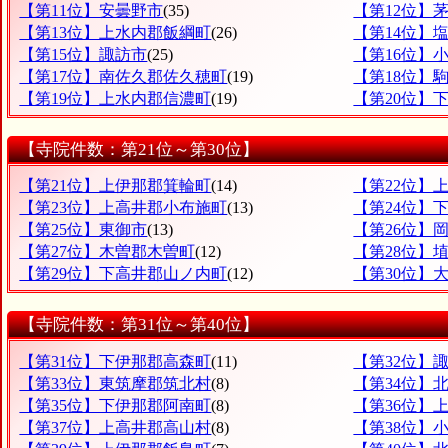
【第11位】安曇野市
(35)
【第12位】
【第13位】上水内郡飯綱町
(26)
【第14位】
【第15位】諏訪市
(25)
【第16位】
【第17位】南佐久郡佐久穂町
(19)
【第18位】
【第19位】上水内郡信濃町
(19)
【第20位】
【寺院件数：第21位～第30位】
【第21位】上伊那郡箕輪町
(14)
【第22位】
【第23位】上高井郡小布施町
(13)
【第24位】
【第25位】東御市
(13)
【第26位】
【第27位】木曽郡木曽町
(12)
【第28位】
【第29位】下高井郡山ノ内町
(12)
【第30位】
【寺院件数：第31位～第40位】
【第31位】下伊那郡高森町
(11)
【第32位】
【第33位】東筑摩郡筑北村
(8)
【第34位】
【第35位】下伊那郡阿南町
(8)
【第36位】
【第37位】上高井郡高山村
(8)
【第38位】