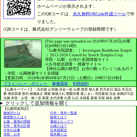
ホームページが表示されます。
このQRコードは、
永久無料QRCode作成ツール
で作
りました。
（QRコードは、株式会社デンソーウェーブの登録商標です）
[This page was uploaded on 2026年07月28日(火曜
日)08時53分18秒]
『仏教寺院調査』 ｜ Investigate Buddhism Temple
｜
2012-2026
Created by
Search Temples Corp.
寺院・仏閣・お寺の
全国情報サイト
≪お寺総合調査・
検索サイト≫
【神社仏閣の研究】
お寺の数っていくつあるの？
－寺院・仏閣検索サイト全国版
【更新日時：2026年(令和08年)07月25日（土曜日）20時57分28秒】
プライバシー・ポリシー
、
稼働環境
、
利用規約
【仏教キーワード】：合祀墓 お布施 倶会一処 仏事 散骨 個人墓 祥月命日 墓誌 年忌法
要 僧侶派遣 祭祀 御魂抜き 檀家 御魂入れ 開眼供養 墓じまい 寺院墓地 法会 改葬許可証
法施 本堂・お堂・御々堂 家墓 永代供養 仏恩 仏法 夫婦墓 墓相 宗派 戒名 改葬
クリックして追加情報を開く
【仏教関連用語】
御朱印とは
行年・享年一覧表
親鸞聖人とは？
散骨とは？
お墓・墓地の情報
蓮如上人って？
行年・享年の計算
お経とは？
今年の法事
日本国憲法
寺院・お寺
樹木葬とは