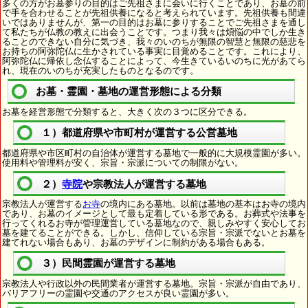
多くの方がお墓参りの目的はご先祖さまに会いに行くことであり、お墓の前
で手を合わせることが先祖供養になると考えられています。先祖供養も間違
いではありませんが、第一の目的はお墓に参りすることでご先祖さまを通し
て私たちが仏教の教えに出会うことです。つまり我々は煩悩の中でしか生き
ることのできない自分に気づき、我々のいのちが無限の智慧と無限の慈悲を
お持ちの阿弥陀仏に生かされている事実に目覚めることです。これにより、
阿弥陀仏に帰依し念仏することによって、今生きているいのちに光があてら
れ、現在のいのちが充実したものとなるのです。
お墓・霊園・墓地の運営形態による分類
お墓を経営形態で分類すると、大きく次の３つに区分できる。
１）都道府県や市町村が運営する公営墓地
都道府県や市区町村の自治体が運営する墓地で一般的に大規模霊園が多い。
使用料や管理料が安く、宗旨・宗派についての制限がない。
２）
寺院
や宗教法人が運営する墓地
宗教法人が運営する
お寺
の境内にある墓地。以前は墓地の基本はお寺の境内
であり、お墓のイメージとして最も定着している形である。お葬式や法事を
行ってくれるお寺が管理運営している墓地なので、親しみやすく安心してお
墓を建てることができる。しかし、信仰している宗旨・宗派でないとお墓を
建てれない場合もあり、お墓のデザインに制約がある場合もある。
３）民間霊園が運営する墓地
宗教法人や行政以外の民間業者が運営する墓地。宗旨・宗派が自由であり、
バリアフリーの霊園や交通のアクセスが良い霊園が多い。