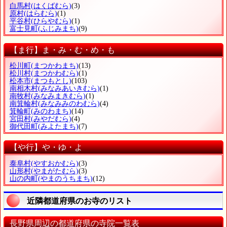
白馬村
(はくばむら)
(3)
原村
(はらむら)
(1)
平谷村
(ひらやむら)
(1)
富士見町
(ふじみまち)
(9)
【ま行】ま・み・む・め・も
松川町
(まつかわまち)
(13)
松川村
(まつかわむら)
(1)
松本市
(まつもとし)
(103)
南相木村
(みなみあいきむら)
(1)
南牧村
(みなみまきむら)
(1)
南箕輪村
(みなみみのわむら)
(4)
箕輪町
(みのわまち)
(14)
宮田村
(みやだむら)
(4)
御代田町
(みよたまち)
(7)
【や行】や・ゆ・よ
泰阜村
(やすおかむら)
(3)
山形村
(やまがたむら)
(3)
山の内町
(やまのうちまち)
(12)
近隣都道府県のお寺のリスト
長野県周辺の都道府県の寺院一覧表