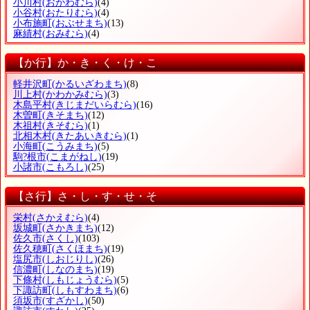
小川村
(おがわむら)
(4)
小谷村
(おたりむら)
(4)
小布施町
(おぶせまち)
(13)
麻績村
(おみむら)
(4)
【か行】か・き・く・け・こ
軽井沢町
(かるいざわまち)
(8)
川上村
(かわかみむら)
(3)
木島平村
(きじまだいらむら)
(16)
木曽町
(きそまち)
(12)
木祖村
(きそむら)
(1)
北相木村
(きたあいきむら)
(1)
小海町
(こうみまち)
(5)
駒?根市
(こまがねし)
(19)
小諸市
(こもろし)
(25)
【さ行】さ・し・す・せ・そ
栄村
(さかえむら)
(4)
坂城町
(さかきまち)
(12)
佐久市
(さくし)
(103)
佐久穂町
(さくほまち)
(19)
塩尻市
(しおじりし)
(26)
信濃町
(しなのまち)
(19)
下條村
(しもじょうむら)
(5)
下諏訪町
(しもすわまち)
(6)
須坂市
(すざかし)
(50)