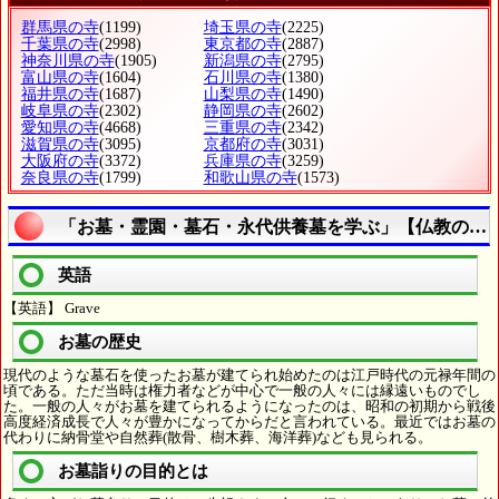
群馬県の寺
(1199)
埼玉県の寺
(2225)
千葉県の寺
(2998)
東京都の寺
(2887)
神奈川県の寺
(1905)
新潟県の寺
(2795)
富山県の寺
(1604)
石川県の寺
(1380)
福井県の寺
(1687)
山梨県の寺
(1490)
岐阜県の寺
(2302)
静岡県の寺
(2602)
愛知県の寺
(4668)
三重県の寺
(2342)
滋賀県の寺
(3095)
京都府の寺
(3031)
大阪府の寺
(3372)
兵庫県の寺
(3259)
奈良県の寺
(1799)
和歌山県の寺
(1573)
「お墓・霊園・墓石・永代供養墓を学ぶ」【仏教の言
英語
【英語】 Grave
お墓の歴史
現代のような墓石を使ったお墓が建てられ始めたのは江戸時代の元禄年間の
頃である。ただ当時は権力者などが中心で一般の人々には縁遠いものでし
た。一般の人々がお墓を建てられるようになったのは、昭和の初期から戦後
高度経済成長で人々が豊かになってからだと言われている。最近ではお墓の
代わりに納骨堂や自然葬(散骨、樹木葬、海洋葬)なども見られる。
お墓詣りの目的とは