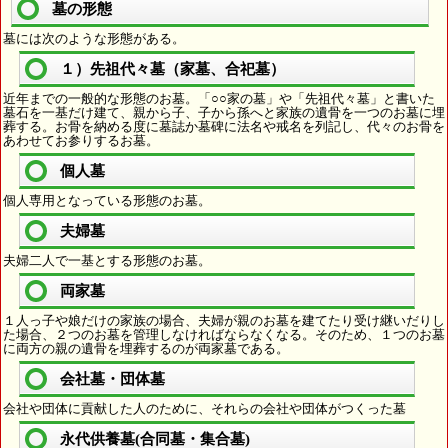
墓の形態
墓には次のような形態がある。
１）先祖代々墓（家墓、合祀墓）
近年までの一般的な形態のお墓。「○○家の墓」や「先祖代々墓」と書いた
墓石を一基だけ建て、親から子、子から孫へと家族の遺骨を一つのお墓に埋
葬する。お骨を納める度に墓誌か墓碑に法名や戒名を列記し、代々のお骨を
あわせてお参りするお墓。
個人墓
個人専用となっている形態のお墓。
夫婦墓
夫婦二人で一基とする形態のお墓。
両家墓
１人っ子や娘だけの家族の場合、夫婦が親のお墓を建てたり受け継いだりし
た場合、２つのお墓を管理しなければならなくなる。そのため、１つのお墓
に両方の親の遺骨を埋葬するのが両家墓である。
会社墓・団体墓
会社や団体に貢献した人のために、それらの会社や団体がつくった墓
永代供養墓(合同墓・集合墓)