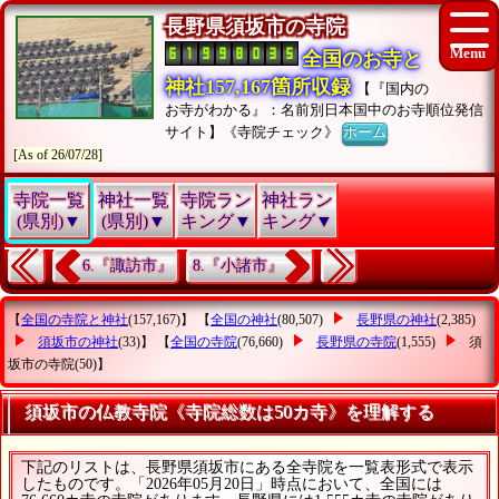
長野県須坂市の寺院
全国のお寺と
神社157,167箇所収録
【『国内の
お寺がわかる』：名前別日本国中のお寺順位発信
サイト】《寺院チェック》
ホーム
[As of 26/07/28]
寺院一覧
神社一覧
寺院ラン
神社ラン
(県別)▼
(県別)▼
キング▼
キング▼
6.『諏訪市』
8.『小諸市』
【
全国の寺院と神社
(157,167)】 【
全国の神社
(80,507)
長野県の神社
(2,385)
須坂市の神社
(33)】 【
全国の寺院
(76,660)
長野県の寺院
(1,555)
須
坂市の寺院
(50)】
須坂市の仏教寺院《寺院総数は50カ寺》を理解する
下記のリストは、長野県須坂市にある全寺院を一覧表形式で表示
したものです。「2026年05月20日」時点において、全国には