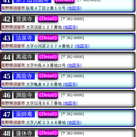
長野県須坂市
臥竜４丁目２番１０号
[地図等]
42
[Detail]
寶廣寺
[〒382-0000]
長野県須坂市
大字須坂１２７番地
[地図等]
43
[Detail]
法泉寺
[〒382-0000]
長野県須坂市
大字小河原２０７４番地２
[地図等]
44
[Detail]
萬蔵寺
[〒382-0000]
長野県須坂市
大字中島４３番地ロ号
[地図等]
45
[Detail]
萬龍寺
[〒382-0000]
長野県須坂市
大字亀倉４２６番地
[地図等]
46
[Detail]
満龍寺
[〒382-0000]
長野県須坂市
大字日滝６６７番地
[地図等]
47
[Detail]
薬師庵
[〒382-0000]
長野県須坂市
大字八町２３４８番地
[地図等]
48
[Detail]
蓮休寺
[〒382-0000]