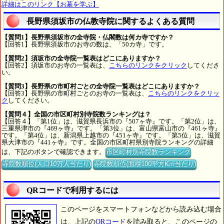
詳細はこのリンク【お墓を学ぶ】
長野県須坂市の仏教寺院に関するよくある質問
【質問1】長野県須坂市の全寺院・仏閣数は何カ寺ですか？
【回答1】長野県須坂市のお寺の数は、「50カ寺」です。
【質問2】須坂市の全寺院一覧表はどこにありますか？
【回答2】須坂市のお寺の一覧表は、
こちらのリンクをクリック
してくださ
い。
【質問3】長野県の市町村ごとの全寺院一覧表はどこにありますか？
【回答3】長野県の市町村ごとのお寺の一覧表は、
こちらのリンクをクリッ
ク
してください。
【質問４】全国の市区町村別寺院数ランキングは？
【回答４】「第1位」は、滋賀県長浜市の『507ヶ寺』です。「第2位」は、
三重県津市の『469ヶ寺』です。「第3位」は、富山県富山市の『461ヶ寺』
です。「第4位」は、新潟県上越市の『451ヶ寺』です。「第5位」は、滋賀
県大津市の『441ヶ寺』です。全国の市区町村県別寺院ランキングの詳細
は、下記のボタンで確認できます。
市区町村別寺院数ランキング
寺院数順位(人口10万人当たり)
寺院数順位(面積100平方Km当たり)
QRコードで利用するには
このページをスマートフォンなどから読み込む場合
は、上記の
QRコード
を読み取ると、このページの