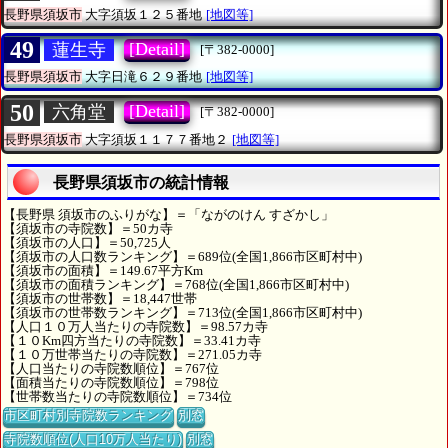
長野県須坂市
大字須坂１２５番地
[地図等]
49
[Detail]
蓮生寺
[〒382-0000]
長野県須坂市
大字日滝６２９番地
[地図等]
50
[Detail]
六角堂
[〒382-0000]
長野県須坂市
大字須坂１１７７番地２
[地図等]
長野県須坂市の統計情報
【長野県 須坂市のふりがな】＝「ながのけん すざかし」
【須坂市の寺院数】＝50カ寺
【須坂市の人口】＝50,725人
【須坂市の人口数ランキング】＝689位(全国1,866市区町村中)
【須坂市の面積】＝149.67平方Km
【須坂市の面積ランキング】＝768位(全国1,866市区町村中)
【須坂市の世帯数】＝18,447世帯
【須坂市の世帯数ランキング】＝713位(全国1,866市区町村中)
【人口１０万人当たりの寺院数】＝98.57カ寺
【１０Km四方当たりの寺院数】＝33.41カ寺
【１０万世帯当たりの寺院数】＝271.05カ寺
【人口当たりの寺院数順位】＝767位
【面積当たりの寺院数順位】＝798位
【世帯数当たりの寺院数順位】＝734位
市区町村別寺院数ランキング
別窓
寺院数順位(人口10万人当たり)
別窓