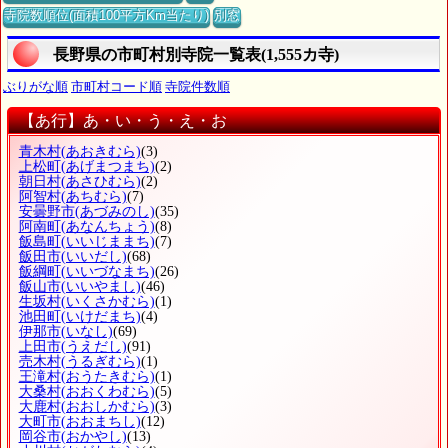
寺院数順位(面積100平方Km当たり)
別窓
長野県の市町村別寺院一覧表(1,555カ寺)
ぶりがな順
市町村コード順
寺院件数順
【あ行】あ・い・う・え・お
青木村
(あおきむら)
(3)
上松町
(あげまつまち)
(2)
朝日村
(あさひむら)
(2)
阿智村
(あちむら)
(7)
安曇野市
(あづみのし)
(35)
阿南町
(あなんちょう)
(8)
飯島町
(いいじままち)
(7)
飯田市
(いいだし)
(68)
飯綱町
(いいづなまち)
(26)
飯山市
(いいやまし)
(46)
生坂村
(いくさかむら)
(1)
池田町
(いけだまち)
(4)
伊那市
(いなし)
(69)
上田市
(うえだし)
(91)
売木村
(うるぎむら)
(1)
王滝村
(おうたきむら)
(1)
大桑村
(おおくわむら)
(5)
大鹿村
(おおしかむら)
(3)
大町市
(おおまちし)
(12)
岡谷市
(おかやし)
(13)