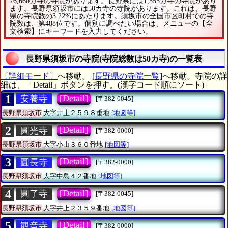
76,660カ寺の寺院があります。長野県には1,555カ寺の寺院があり
ます。長野県須坂市には50カ寺の寺院があります。これは、長野
県の寺院数の3.22%にあたります。須坂市の全国市区町村での寺
院数は、第488位です。個別に調べたい場合は、メニューの【全
文検索】にキーワードを入力してください。
長野県須坂市の寺院(寺院総数は50カ寺)の一覧表
〔詳細モード〕
へ移動。
[長野県の寺院一覧]
へ移動。寺院の詳
細は、「Detail」ボタンを押す。(漢字コード順にソート)
1
[Detail]
安養寺
[〒382-0045]
長野県須坂市
大字井上２５９８番地
[地図等]
2
[Detail]
圓光寺
[〒382-0000]
長野県須坂市
大字小山３６０番地
[地図等]
3
[Detail]
圓長寺
[〒382-0000]
長野県須坂市
大字中島４２番地
[地図等]
4
[Detail]
圓了寺
[〒382-0045]
長野県須坂市
大字井上２３５９番地
[地図等]
5
[Detail]
観音寺
[〒382-0000]