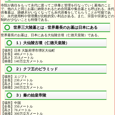
寺院が責任をもって永代に渡ってご供養と管理を行なっていく墓地のこと
で、他の人と同じお墓に納骨されるため合同墓や集合墓とも呼ばれる。永代
供養墓は、跡継ぎがいなくなっても永代供養をしてもらうことが可能であ
り、永代使用料や管理費が比較的安い利点がある。また、宗旨や宗派などの
制約が少ないことも特徴である。
世界三大陵墓とは - 世界最長のお墓は日本にある
世界最長のお墓は、日本にある大仙陵古墳（仁徳天皇陵）である。
１）大仙陵古墳（仁徳天皇陵）
【場所】日本 大阪府堺市堺区大仙町
【全長】486メートル
【高さ】35.8メートル
【体積】140万立方メートル
２）クフ王のピラミッド
【場所】エジプト
【全長】230メートル
【高さ】146メートル
【体積】260万立方メートル
３）秦の始皇帝陵
【場所】中国
【全長】350メートル
【高さ】76メートル
【体積】300万立方メートル