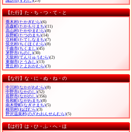
諏訪市
(すわし)
(25)
【た行】た・ち・つ・て・と
喬木村
(たかぎむら)
(6)
高森町
(たかもりまち)
(11)
高山村
(たかやまむら)
(8)
辰野町
(たつのまち)
(14)
立科町
(たてしなまち)
(7)
筑北村
(ちくほくむら)
(8)
千曲市
(ちくまし)
(45)
茅野市
(ちのし)
(30)
天龍村
(てんりゅうむら)
(2)
東御市
(とうみし)
(13)
豊丘村
(とよおかむら)
(3)
【な行】な・に・ぬ・ね・の
中川村
(なかがわむら)
(8)
中野市
(なかのし)
(52)
長野市
(ながのし)
(356)
長和町
(ながわまち)
(8)
南木曽町
(なぎそまち)
(5)
根羽村
(ねばむら)
(3)
野沢温泉村
(のざわおんせんむら)
(5)
【は行】は・ひ・ふ・へ・ほ