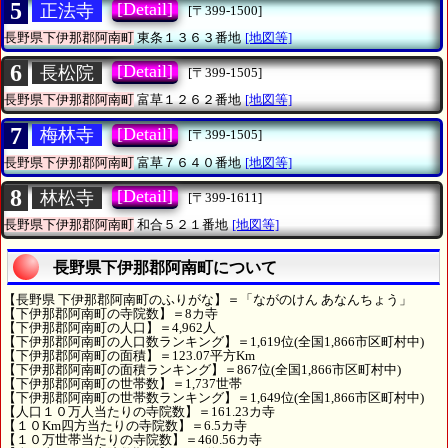
5
[Detail]
正法寺
[〒399-1500]
長野県下伊那郡阿南町
東条１３６３番地
[地図等]
6
[Detail]
長松院
[〒399-1505]
長野県下伊那郡阿南町
富草１２６２番地
[地図等]
7
[Detail]
梅林寺
[〒399-1505]
長野県下伊那郡阿南町
富草７６４０番地
[地図等]
8
[Detail]
林松寺
[〒399-1611]
長野県下伊那郡阿南町
和合５２１番地
[地図等]
長野県下伊那郡阿南町について
【長野県 下伊那郡阿南町のふりがな】＝「ながのけん あなんちょう」
【下伊那郡阿南町の寺院数】＝8カ寺
【下伊那郡阿南町の人口】＝4,962人
【下伊那郡阿南町の人口数ランキング】＝1,619位(全国1,866市区町村中)
【下伊那郡阿南町の面積】＝123.07平方Km
【下伊那郡阿南町の面積ランキング】＝867位(全国1,866市区町村中)
【下伊那郡阿南町の世帯数】＝1,737世帯
【下伊那郡阿南町の世帯数ランキング】＝1,649位(全国1,866市区町村中)
【人口１０万人当たりの寺院数】＝161.23カ寺
【１０Km四方当たりの寺院数】＝6.5カ寺
【１０万世帯当たりの寺院数】＝460.56カ寺