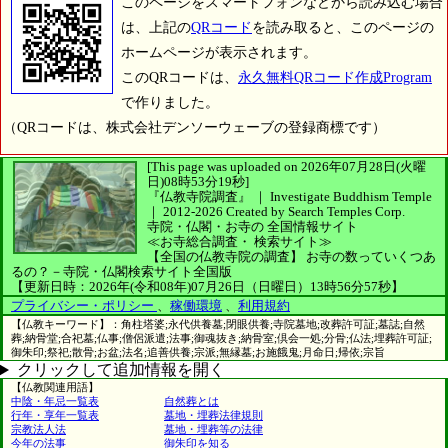
このページをスマートフォンなどから読み込む場合
は、上記の
QRコード
を読み取ると、このページの
ホームページが表示されます。
このQRコードは、
永久無料QRコード作成Program
で作りました。
（QRコードは、株式会社デンソーウェーブの登録商標です）
[This page was uploaded on 2026年07月28日(火曜
日)08時53分19秒]
『仏教寺院調査』 ｜ Investigate Buddhism Temple
｜
2012-2026
Created by
Search Temples Corp.
寺院・仏閣・お寺の
全国情報サイト
≪お寺総合調査・
検索サイト≫
【全国の仏教寺院の調査】
お寺の数っていくつあ
るの？－寺院・仏閣検索サイト全国版
【更新日時：2026年(令和08年)07月26日（日曜日）13時56分57秒】
プライバシー・ポリシー
、
稼働環境
、
利用規約
【仏教キーワード】：角柱塔婆;永代供養墓;閉眼供養;寺院墓地;改葬許可証;墓誌;自然
葬;納骨堂;合祀墓;仏事;僧侶派遣;法事;御魂抜き;納骨室;倶会一処;分骨;仏法;埋葬許可証;
御朱印;祭祀;散骨;お盆;法名;追善供養;宗派;無縁墓;お施餓鬼;月命日;帰依;宗旨
クリックして追加情報を開く
【仏教関連用語】
中陰・年忌一覧表
自然葬とは
行年・享年一覧表
墓地・埋葬法律規則
宗教法人法
墓地・埋葬等の法律
今年の法事
御朱印を知る