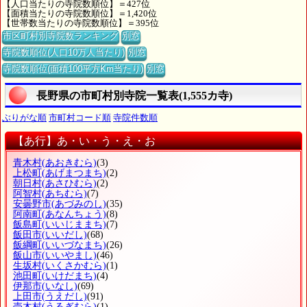
【人口当たりの寺院数順位】＝427位
【面積当たりの寺院数順位】＝1,420位
【世帯数当たりの寺院数順位】＝395位
市区町村別寺院数ランキング
別窓
寺院数順位(人口10万人当たり)
別窓
寺院数順位(面積100平方Km当たり)
別窓
長野県の市町村別寺院一覧表(1,555カ寺)
ぶりがな順
市町村コード順
寺院件数順
【あ行】あ・い・う・え・お
青木村
(あおきむら)
(3)
上松町
(あげまつまち)
(2)
朝日村
(あさひむら)
(2)
阿智村
(あちむら)
(7)
安曇野市
(あづみのし)
(35)
阿南町
(あなんちょう)
(8)
飯島町
(いいじままち)
(7)
飯田市
(いいだし)
(68)
飯綱町
(いいづなまち)
(26)
飯山市
(いいやまし)
(46)
生坂村
(いくさかむら)
(1)
池田町
(いけだまち)
(4)
伊那市
(いなし)
(69)
上田市
(うえだし)
(91)
売木村
(うるぎむら)
(1)