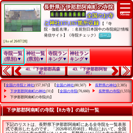
長野県下伊那郡阿南町の寺院
全国のお寺
と神社157,167箇所収録
【『寺
院・伽藍名簿』：名前別日本国中の寺院統計情報
発信サイト】《寺院チェック》
ホーム
[As of 26/07/28]
寺院一覧
神社一覧
寺院ラン
神社ラン
(県別)▼
(県別)▼
キング▼
キング▼
41.『下伊那郡高森
43.『下伊那郡阿智
町』
村』
【
全国の寺院と神社
(157,167)】 【
全国の神社
(80,507)
長野県の神社
(2,385)
下伊那郡阿南町の神社
(31)】 【
全国の寺院
(76,660)
長野県の寺院
(1,555)
下伊那郡阿南町の寺院
(8)】
下伊那郡阿南町の寺院【8カ寺】の統計一覧
下記のリストは、長野県下伊那郡阿南町にある全寺院を一覧表形
式で表示したものです。「2026年05月08日」時点において、全国