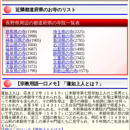
近隣都道府県のお寺のリスト
長野県周辺の都道府県の寺院一覧表
群馬県の寺
(1199)
埼玉県の寺
(2225)
千葉県の寺
(2998)
東京都の寺
(2887)
神奈川県の寺
(1905)
新潟県の寺
(2795)
富山県の寺
(1604)
石川県の寺
(1380)
福井県の寺
(1687)
山梨県の寺
(1490)
岐阜県の寺
(2302)
静岡県の寺
(2602)
愛知県の寺
(4668)
三重県の寺
(2342)
滋賀県の寺
(3095)
京都府の寺
(3031)
大阪府の寺
(3372)
兵庫県の寺
(3259)
奈良県の寺
(1799)
和歌山県の寺
(1573)
【宗教用語一口メモ】「蓮如上人とは？」
蓮如上人は、応永２２年（１４１５）に本願寺第七世存如上人のご長男とし
て京都東山の本願寺で生まれられる。蓮如上人が６歳の時に生母は事情があ
って本願寺を去られた。その時生母は「 鹿子の御影」を絵師に描かせ持っ
ていかれた。永享３年（１４３１）に天台宗門跡寺院の青蓮院で得度され、
名前を中納言兼壽と改められる。その後、大和興福寺大乗院の門跡経覚につ
いて学ばれた。長禄元年（１４５７）に父の死去に伴い、本願寺第八世の留
主職を継承され、近江・北陸の教化につとめられる。明応８年（１４９９）
に山科の本願寺で多くの弟子や門徒たちに見守られ、８５年間のご生涯を終
えられた。
詳細はこのリンク【蓮如上人とは？】