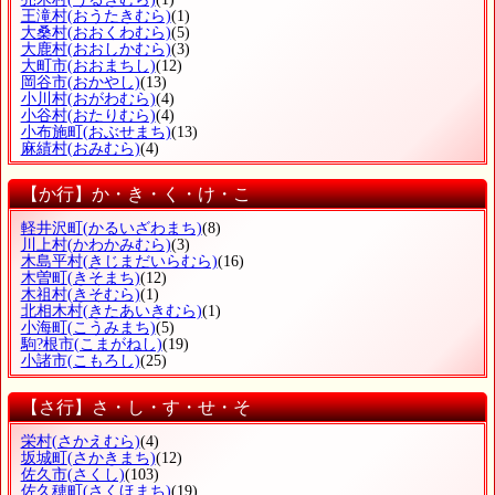
王滝村
(おうたきむら)
(1)
大桑村
(おおくわむら)
(5)
大鹿村
(おおしかむら)
(3)
大町市
(おおまちし)
(12)
岡谷市
(おかやし)
(13)
小川村
(おがわむら)
(4)
小谷村
(おたりむら)
(4)
小布施町
(おぶせまち)
(13)
麻績村
(おみむら)
(4)
【か行】か・き・く・け・こ
軽井沢町
(かるいざわまち)
(8)
川上村
(かわかみむら)
(3)
木島平村
(きじまだいらむら)
(16)
木曽町
(きそまち)
(12)
木祖村
(きそむら)
(1)
北相木村
(きたあいきむら)
(1)
小海町
(こうみまち)
(5)
駒?根市
(こまがねし)
(19)
小諸市
(こもろし)
(25)
【さ行】さ・し・す・せ・そ
栄村
(さかえむら)
(4)
坂城町
(さかきまち)
(12)
佐久市
(さくし)
(103)
佐久穂町
(さくほまち)
(19)