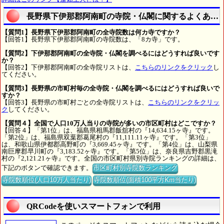
長野県下伊那郡阿南町の寺院・仏閣に関するよくある
【質問1】長野県下伊那郡阿南町の全寺院数は何カ寺ですか？
【回答1】長野県下伊那郡阿南町の寺院数は、「8カ寺」です。
【質問2】下伊那郡阿南町の全寺院・仏閣を調べるにはどうすれば良いです
か？
【回答2】下伊那郡阿南町の全寺院リストは、
こちらのリンクをクリック
し
てください。
【質問3】長野県の市町村毎の全寺院・仏閣を調べるにはどうすれば良いで
すか？
【回答3】長野県の市町村ごとの全寺院リストは、
こちらのリンクをクリッ
ク
してください。
【質問４】全国で人口10万人当りの寺院が多いの市区町村はどこですか？
【回答４】「第1位」は、福島県相馬郡飯舘村の『14,634.15ヶ寺』です。
「第2位」は、福島県双葉郡葛尾村の『11,111.11ヶ寺』です。「第3位」
は、和歌山県伊都郡高野町の『3,669.45ヶ寺』です。「第4位」は、山梨県
南巨摩郡早川町の『3,183.52ヶ寺』です。「第5位」は、奈良県吉野郡黒滝
村の『2,121.21ヶ寺』です。全国の市区町村県別寺院ランキングの詳細は、
下記のボタンで確認できます。
市区町村別寺院数ランキング
寺院数順位(人口10万人当たり)
寺院数順位(面積100平方Km当たり)
QRCodeを使いスマートフォンで利用