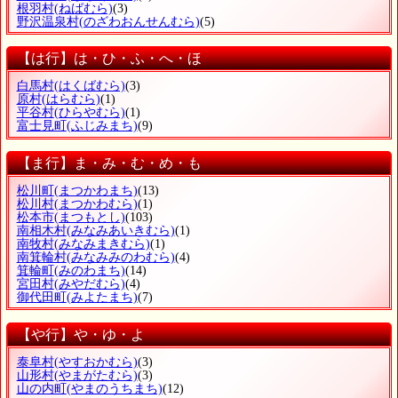
根羽村
(ねばむら)
(3)
野沢温泉村
(のざわおんせんむら)
(5)
【は行】は・ひ・ふ・へ・ほ
白馬村
(はくばむら)
(3)
原村
(はらむら)
(1)
平谷村
(ひらやむら)
(1)
富士見町
(ふじみまち)
(9)
【ま行】ま・み・む・め・も
松川町
(まつかわまち)
(13)
松川村
(まつかわむら)
(1)
松本市
(まつもとし)
(103)
南相木村
(みなみあいきむら)
(1)
南牧村
(みなみまきむら)
(1)
南箕輪村
(みなみみのわむら)
(4)
箕輪町
(みのわまち)
(14)
宮田村
(みやだむら)
(4)
御代田町
(みよたまち)
(7)
【や行】や・ゆ・よ
泰阜村
(やすおかむら)
(3)
山形村
(やまがたむら)
(3)
山の内町
(やまのうちまち)
(12)