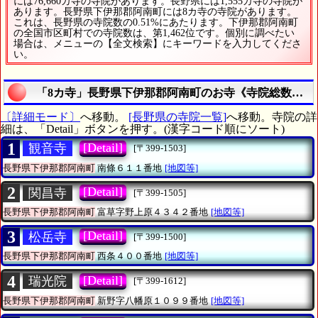
には76,660カ寺の寺院があります。長野県には1,555カ寺の寺院が
あります。長野県下伊那郡阿南町には8カ寺の寺院があります。
これは、長野県の寺院数の0.51%にあたります。下伊那郡阿南町
の全国市区町村での寺院数は、第1,462位です。個別に調べたい
場合は、メニューの【全文検索】にキーワードを入力してくださ
い。
「8カ寺」長野県下伊那郡阿南町のお寺《寺院総数は8
〔詳細モード〕
へ移動。
[長野県の寺院一覧]
へ移動。寺院の詳
細は、「Detail」ボタンを押す。(漢字コード順にソート)
1
[Detail]
観音寺
[〒399-1503]
長野県下伊那郡阿南町
南條６１１番地
[地図等]
2
[Detail]
関昌寺
[〒399-1505]
長野県下伊那郡阿南町
富草字野上原４３４２番地
[地図等]
3
[Detail]
松岳寺
[〒399-1500]
長野県下伊那郡阿南町
西条４００番地
[地図等]
4
[Detail]
瑞光院
[〒399-1612]
長野県下伊那郡阿南町
新野字八幡原１０９９番地
[地図等]