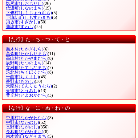
塩尻市
(しおじりし)
(26)
信濃町
(しなのまち)
(19)
下條村
(しもじょうむら)
(5)
下諏訪町
(しもすわまち)
(6)
須坂市
(すざかし)
(50)
諏訪市
(すわし)
(25)
【た行】た・ち・つ・て・と
喬木村
(たかぎむら)
(6)
高森町
(たかもりまち)
(11)
高山村
(たかやまむら)
(8)
辰野町
(たつのまち)
(14)
立科町
(たてしなまち)
(7)
筑北村
(ちくほくむら)
(8)
千曲市
(ちくまし)
(45)
茅野市
(ちのし)
(30)
天龍村
(てんりゅうむら)
(2)
東御市
(とうみし)
(13)
豊丘村
(とよおかむら)
(3)
【な行】な・に・ぬ・ね・の
中川村
(なかがわむら)
(8)
中野市
(なかのし)
(52)
長野市
(ながのし)
(356)
長和町
(ながわまち)
(8)
南木曽町
(なぎそまち)
(5)