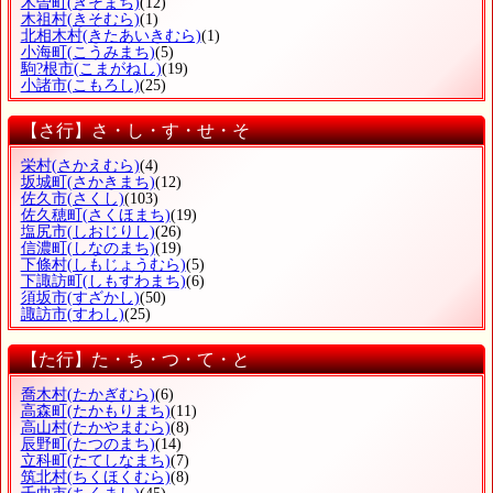
木曽町
(きそまち)
(12)
木祖村
(きそむら)
(1)
北相木村
(きたあいきむら)
(1)
小海町
(こうみまち)
(5)
駒?根市
(こまがねし)
(19)
小諸市
(こもろし)
(25)
【さ行】さ・し・す・せ・そ
栄村
(さかえむら)
(4)
坂城町
(さかきまち)
(12)
佐久市
(さくし)
(103)
佐久穂町
(さくほまち)
(19)
塩尻市
(しおじりし)
(26)
信濃町
(しなのまち)
(19)
下條村
(しもじょうむら)
(5)
下諏訪町
(しもすわまち)
(6)
須坂市
(すざかし)
(50)
諏訪市
(すわし)
(25)
【た行】た・ち・つ・て・と
喬木村
(たかぎむら)
(6)
高森町
(たかもりまち)
(11)
高山村
(たかやまむら)
(8)
辰野町
(たつのまち)
(14)
立科町
(たてしなまち)
(7)
筑北村
(ちくほくむら)
(8)