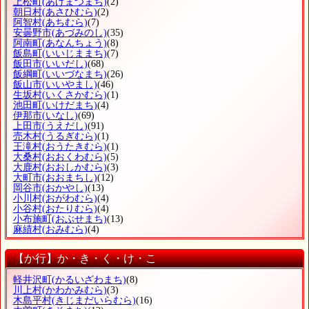
上松町
(あげまつまち)
(2)
朝日村
(あさひむら)
(2)
阿智村
(あちむら)
(7)
安曇野市
(あづみのし)
(35)
阿南町
(あなんちょう)
(8)
飯島町
(いいじままち)
(7)
飯田市
(いいだし)
(68)
飯綱町
(いいづなまち)
(26)
飯山市
(いいやまし)
(46)
生坂村
(いくさかむら)
(1)
池田町
(いけだまち)
(4)
伊那市
(いなし)
(69)
上田市
(うえだし)
(91)
売木村
(うるぎむら)
(1)
王滝村
(おうたきむら)
(1)
大桑村
(おおくわむら)
(5)
大鹿村
(おおしかむら)
(3)
大町市
(おおまちし)
(12)
岡谷市
(おかやし)
(13)
小川村
(おがわむら)
(4)
小谷村
(おたりむら)
(4)
小布施町
(おぶせまち)
(13)
麻績村
(おみむら)
(4)
【か行】か・き・く・け・こ
軽井沢町
(かるいざわまち)
(8)
川上村
(かわかみむら)
(3)
木島平村
(きじまだいらむら)
(16)