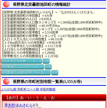
長野県北安曇郡池田町の情報統計
【長野県 北安曇郡池田町のふりがな】＝「ながのけん いけだまち」
【北安曇郡池田町の寺院数】＝4カ寺
【北安曇郡池田町の人口】＝9,926人
【北安曇郡池田町の人口数ランキング】＝1,384位(全国1,866市区町村中)
【北安曇郡池田町の面積】＝40.16平方Km
【北安曇郡池田町の面積ランキング】＝1,393位(全国1,866市区町村中)
【北安曇郡池田町の世帯数】＝3,518世帯
【北安曇郡池田町の世帯数ランキング】＝1,417位(全国1,866市区町村中)
【人口１０万人当たりの寺院数】＝40.3カ寺
【１０Km四方当たりの寺院数】＝9.96カ寺
【１０万世帯当たりの寺院数】＝113.7カ寺
【人口当たりの寺院数順位】＝1,380位
【面積当たりの寺院数順位】＝1,288位
【世帯数当たりの寺院数順位】＝1,315位
市区町村別寺院数ランキング
別窓
寺院数順位(人口10万人当たり)
別窓
寺院数順位(面積100平方Km当たり)
別窓
長野県の市町村別寺院一覧表(1,555カ寺)
ぶりがな順
市町村コード順
寺院件数順
【あ行】あ・い・う・え・お
青木村
(あおきむら)
(3)