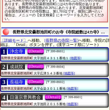
には76,660カ寺の寺院があります。長野県には1,555カ寺の寺院が
あります。長野県北安曇郡池田町には4カ寺の寺院があります。
これは、長野県の寺院数の0.26%にあたります。北安曇郡池田町
の全国市区町村での寺院数は、第1,701位です。個別に調べたい
場合は、メニューの【全文検索】にキーワードを入力してくださ
い。
長野県北安曇郡池田町のお寺《寺院総数は4カ寺》の統
〔詳細モード〕
へ移動。
[長野県の寺院一覧]
へ移動。寺院の詳
細は、「Detail」ボタンを押す。(漢字コード順にソート)
1
[Detail]
浄念寺
[〒399-8601]
長野県北安曇郡池田町
大字池田４３１１番地１
[地図等]
2
[Detail]
成就院
[〒399-8604]
長野県北安曇郡池田町
大字広津５４３番地
[地図等]
3
[Detail]
長福寺
[〒399-8602]
長野県北安曇郡池田町
大字会染３０１１番地
[地図等]
4
[Detail]
日蓮宗豊興教会
[〒399-8601]
長野県北安曇郡池田町
大字池田２０１５番地
[地図等]