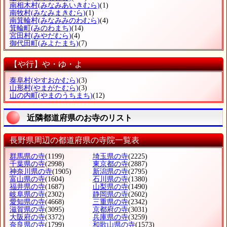
南相木村
(みなみあいきむら)
(1)
南牧村
(みなみまきむら)
(1)
南箕輪村
(みなみみのわむら)
(4)
箕輪町
(みのわまち)
(14)
宮田村
(みやだむら)
(4)
御代田町
(みよたまち)
(7)
【や行】や・ゆ・よ
泰阜村
(やすおかむら)
(3)
山形村
(やまがたむら)
(3)
山の内町
(やまのうちまち)
(12)
近隣都道府県のお寺のリスト
長野県周辺の都道府県の寺院一覧表
群馬県の寺
(1199)
埼玉県の寺
(2225)
千葉県の寺
(2998)
東京都の寺
(2887)
神奈川県の寺
(1905)
新潟県の寺
(2795)
富山県の寺
(1604)
石川県の寺
(1380)
福井県の寺
(1687)
山梨県の寺
(1490)
岐阜県の寺
(2302)
静岡県の寺
(2602)
愛知県の寺
(4668)
三重県の寺
(2342)
滋賀県の寺
(3095)
京都府の寺
(3031)
大阪府の寺
(3372)
兵庫県の寺
(3259)
奈良県の寺
(1799)
和歌山県の寺
(1573)