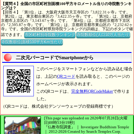
【質問４】全国の市区町村別面積100平方キロメートル当りの寺院数ランキ
ングは？
【回答４】「第1位」は、大阪府大阪市天王寺区の『3,822.31ヶ寺』です。
「第2位」は、東京都台東区の『3,422.35ヶ寺』です。「第3位」は、京都府
京都市上京区の『3,143.67ヶ寺』です。「第4位」は、京都府京都市下京区
の『2,595.87ヶ寺』です。「第5位」は、京都府京都市東山区の『2,232.62ヶ
寺』です。全国の市区町村県別寺院ランキングの詳細は、下記のボタンで確
認できます。
市区町村別寺院数ランキング
寺院数順位(人口10万人当たり)
寺院数順位(面積100平方Km当たり)
二次元バーコードでSmartphoneから
このページをスマートフォンなどから読み込む場合
は、上記の
QRコード
を読み取ると、このページの
ホームページが表示されます。
このQRコードは、
完全無料QRCodeMaker
で作りま
した。
（QRコードは、株式会社デンソーウェーブの登録商標です）
[This page was uploaded on 2026年07月28日(火曜
日)08時53分19秒]
『仏教寺院調査』 ｜ Investigate Buddhism Temple
｜
2012-2026
Created by
Search Temples Corp.