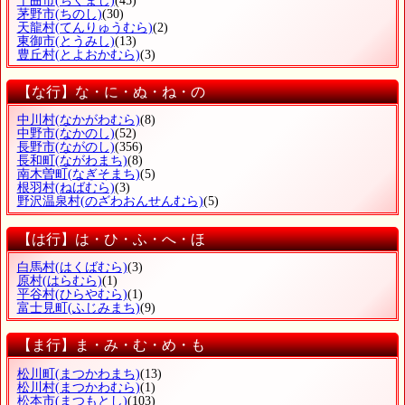
千曲市
(ちくまし)
(45)
茅野市
(ちのし)
(30)
天龍村
(てんりゅうむら)
(2)
東御市
(とうみし)
(13)
豊丘村
(とよおかむら)
(3)
【な行】な・に・ぬ・ね・の
中川村
(なかがわむら)
(8)
中野市
(なかのし)
(52)
長野市
(ながのし)
(356)
長和町
(ながわまち)
(8)
南木曽町
(なぎそまち)
(5)
根羽村
(ねばむら)
(3)
野沢温泉村
(のざわおんせんむら)
(5)
【は行】は・ひ・ふ・へ・ほ
白馬村
(はくばむら)
(3)
原村
(はらむら)
(1)
平谷村
(ひらやむら)
(1)
富士見町
(ふじみまち)
(9)
【ま行】ま・み・む・め・も
松川町
(まつかわまち)
(13)
松川村
(まつかわむら)
(1)
松本市
(まつもとし)
(103)