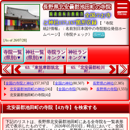
長野県北安曇郡池田町の寺院
全国のお寺
と神社157,167箇所収録
【『寺院
統計情報』：名前別日本国中の寺院順位発信ホー
ムページ】《寺院チェック》
ホーム
[As of 26/07/28]
寺院一覧
神社一覧
寺院ラン
神社ラン
(県別)▼
(県別)▼
キング▼
キング▼
63.『東筑摩郡筑北
65.『北安曇郡松川
村』
村』
【
全国の寺院と神社
(157,167)】 【
全国の神社
(80,507)
長野県の神社
(2,385)
北安曇郡池田町の神社
(24)】 【
全国の寺院
(76,660)
長野県の寺院
(1,555)
北安曇郡池田町の寺院
(4)】
北安曇郡池田町の寺院【4カ寺】を検索する
下記のリストは、長野県北安曇郡池田町にある全寺院を一覧表形
式で表示したものです。「2026年05月03日」時点において、全国