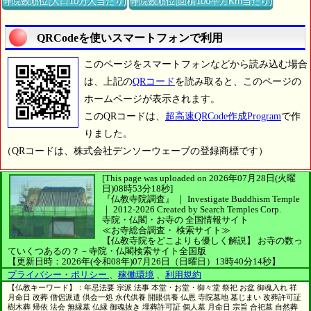
寺院数順位(人口10万人当たり)
寺院数順位(面積100平方Km当たり)
QRCodeを使いスマートフォンで利用
このページをスマートフォンなどから読み込む場合
は、上記の
QRコード
を読み取ると、このページの
ホームページが表示されます。
このQRコードは、
超高速QRCode作成Program
で作
りました。
（QRコードは、株式会社デンソーウェーブの登録商標です）
[This page was uploaded on 2026年07月28日(火曜
日)08時53分18秒]
『仏教寺院調査』 ｜ Investigate Buddhism Temple
｜
2012-2026
Created by
Search Temples Corp.
寺院・仏閣・お寺の
全国情報サイト
≪お寺総合調査・
検索サイト≫
【仏教寺院をどこよりも優しく解説】
お寺の数っ
ていくつあるの？－寺院・仏閣検索サイト全国版
【更新日時：2026年(令和08年)07月26日（日曜日）13時40分14秒】
プライバシー・ポリシー
、
稼働環境
、
利用規約
【仏教キーワード】：年忌法要 宗派 法事 本堂・お堂・御々堂 祭祀 お盆 御魂入れ 祥
月命日 改葬 僧侶派遣 倶会一処 永代供養 開眼供養 仏恩 寺院墓地 墓じまい 改葬許可証
樹木葬 帰依 法会 無縁墓 仏縁 御魂抜き 埋葬許可証 個人墓 月命日 宗旨 合祀墓 自然葬