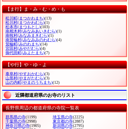
【ま行】ま・み・む・め・も
松川町
(まつかわまち)
(13)
松川村
(まつかわむら)
(1)
松本市
(まつもとし)
(103)
南相木村
(みなみあいきむら)
(1)
南牧村
(みなみまきむら)
(1)
南箕輪村
(みなみみのわむら)
(4)
箕輪町
(みのわまち)
(14)
宮田村
(みやだむら)
(4)
御代田町
(みよたまち)
(7)
【や行】や・ゆ・よ
泰阜村
(やすおかむら)
(3)
山形村
(やまがたむら)
(3)
山の内町
(やまのうちまち)
(12)
近隣都道府県のお寺のリスト
長野県周辺の都道府県の寺院一覧表
群馬県の寺
(1199)
埼玉県の寺
(2225)
千葉県の寺
(2998)
東京都の寺
(2887)
神奈川県の寺
(1905)
新潟県の寺
(2795)