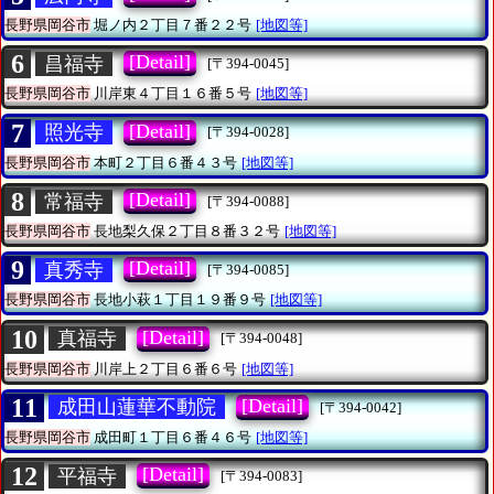
長野県岡谷市
堀ノ内２丁目７番２２号
[地図等]
6
[Detail]
昌福寺
[〒394-0045]
長野県岡谷市
川岸東４丁目１６番５号
[地図等]
7
[Detail]
照光寺
[〒394-0028]
長野県岡谷市
本町２丁目６番４３号
[地図等]
8
[Detail]
常福寺
[〒394-0088]
長野県岡谷市
長地梨久保２丁目８番３２号
[地図等]
9
[Detail]
真秀寺
[〒394-0085]
長野県岡谷市
長地小萩１丁目１９番９号
[地図等]
10
[Detail]
真福寺
[〒394-0048]
長野県岡谷市
川岸上２丁目６番６号
[地図等]
11
[Detail]
成田山蓮華不動院
[〒394-0042]
長野県岡谷市
成田町１丁目６番４６号
[地図等]
12
[Detail]
平福寺
[〒394-0083]