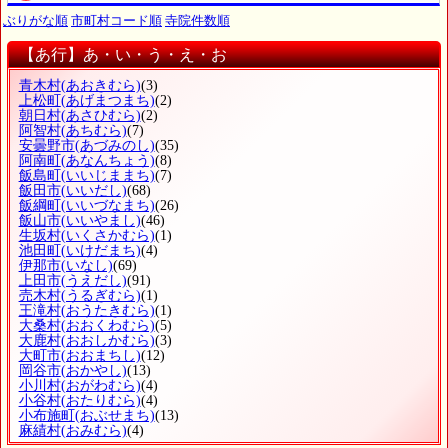
ぶりがな順
市町村コード順
寺院件数順
【あ行】あ・い・う・え・お
青木村
(あおきむら)
(3)
上松町
(あげまつまち)
(2)
朝日村
(あさひむら)
(2)
阿智村
(あちむら)
(7)
安曇野市
(あづみのし)
(35)
阿南町
(あなんちょう)
(8)
飯島町
(いいじままち)
(7)
飯田市
(いいだし)
(68)
飯綱町
(いいづなまち)
(26)
飯山市
(いいやまし)
(46)
生坂村
(いくさかむら)
(1)
池田町
(いけだまち)
(4)
伊那市
(いなし)
(69)
上田市
(うえだし)
(91)
売木村
(うるぎむら)
(1)
王滝村
(おうたきむら)
(1)
大桑村
(おおくわむら)
(5)
大鹿村
(おおしかむら)
(3)
大町市
(おおまちし)
(12)
岡谷市
(おかやし)
(13)
小川村
(おがわむら)
(4)
小谷村
(おたりむら)
(4)
小布施町
(おぶせまち)
(13)
麻績村
(おみむら)
(4)