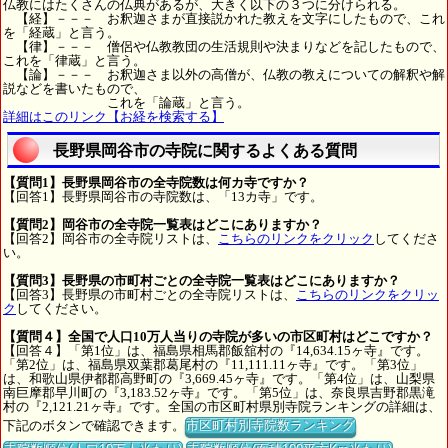
仏教にはたくさんの仏典があるが、大きく以下の３つに分けられる。
【経】－－－ お釈迦さまが直接説かれた教えを文字にしたもので、これ
を「経蔵」と言う。
【律】－－－ 僧侶や仏教教団の生活規則や決まりなどを記したもので、
これを「律蔵」と言う。
【論】－－－ お釈迦さま以外の高僧が、仏教の教えについての解釈や解
説などを書いたもので、
これを「論蔵」と言う。
詳細はこのリンク【お経を検索する】
長野県岡谷市の寺院に関するよくある質問
【質問1】長野県岡谷市の全寺院数は何カ寺ですか？
【回答1】長野県岡谷市の寺院数は、「13カ寺」です。
【質問2】岡谷市の全寺院一覧表はどこにありますか？
【回答2】岡谷市の全寺院リストは、
こちらのリンクをクリック
してくださ
い。
【質問3】長野県の市町村ごとの全寺院一覧表はどこにありますか？
【回答3】長野県の市町村ごとの全寺院リストは、
こちらのリンクをクリッ
ク
してください。
【質問４】全国で人口10万人当りの寺院が多いの市区町村はどこですか？
【回答４】「第1位」は、福島県相馬郡飯舘村の『14,634.15ヶ寺』です。
「第2位」は、福島県双葉郡葛尾村の『11,111.11ヶ寺』です。「第3位」
は、和歌山県伊都郡高野町の『3,669.45ヶ寺』です。「第4位」は、山梨県
南巨摩郡早川町の『3,183.52ヶ寺』です。「第5位」は、奈良県吉野郡黒滝
村の『2,121.21ヶ寺』です。全国の市区町村県別寺院ランキングの詳細は、
下記のボタンで確認できます。
市区町村別寺院数ランキング