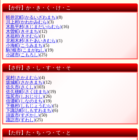
【か行】か・き・く・け・こ
軽井沢町
(かるいざわまち)
(8)
川上村
(かわかみむら)
(3)
木島平村
(きじまだいらむら)
(16)
木曽町
(きそまち)
(12)
木祖村
(きそむら)
(1)
北相木村
(きたあいきむら)
(1)
小海町
(こうみまち)
(5)
駒?根市
(こまがねし)
(19)
小諸市
(こもろし)
(25)
【さ行】さ・し・す・せ・そ
栄村
(さかえむら)
(4)
坂城町
(さかきまち)
(12)
佐久市
(さくし)
(103)
佐久穂町
(さくほまち)
(19)
塩尻市
(しおじりし)
(26)
信濃町
(しなのまち)
(19)
下條村
(しもじょうむら)
(5)
下諏訪町
(しもすわまち)
(6)
須坂市
(すざかし)
(50)
諏訪市
(すわし)
(25)
【た行】た・ち・つ・て・と