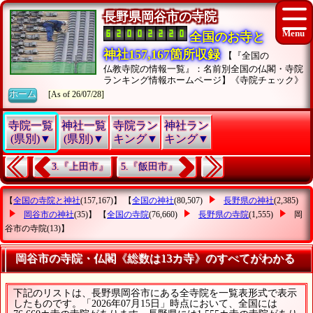
長野県岡谷市の寺院
全国のお寺と
神社157,167箇所収録
【『全国の
仏教寺院の情報一覧』：名前別全国の仏閣・寺院
ランキング情報ホームページ】《寺院チェック》
ホーム
[As of 26/07/28]
寺院一覧
神社一覧
寺院ラン
神社ラン
(県別)▼
(県別)▼
キング▼
キング▼
3.『上田市』
5.『飯田市』
【
全国の寺院と神社
(157,167)】 【
全国の神社
(80,507)
長野県の神社
(2,385)
岡谷市の神社
(35)】 【
全国の寺院
(76,660)
長野県の寺院
(1,555)
岡
谷市の寺院
(13)】
岡谷市の寺院・仏閣《総数は13カ寺》のすべてがわかる
下記のリストは、長野県岡谷市にある全寺院を一覧表形式で表示
したものです。「2026年07月15日」時点において、全国には