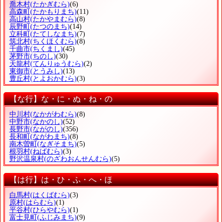
喬木村
(たかぎむら)
(6)
高森町
(たかもりまち)
(11)
高山村
(たかやまむら)
(8)
辰野町
(たつのまち)
(14)
立科町
(たてしなまち)
(7)
筑北村
(ちくほくむら)
(8)
千曲市
(ちくまし)
(45)
茅野市
(ちのし)
(30)
天龍村
(てんりゅうむら)
(2)
東御市
(とうみし)
(13)
豊丘村
(とよおかむら)
(3)
【な行】な・に・ぬ・ね・の
中川村
(なかがわむら)
(8)
中野市
(なかのし)
(52)
長野市
(ながのし)
(356)
長和町
(ながわまち)
(8)
南木曽町
(なぎそまち)
(5)
根羽村
(ねばむら)
(3)
野沢温泉村
(のざわおんせんむら)
(5)
【は行】は・ひ・ふ・へ・ほ
白馬村
(はくばむら)
(3)
原村
(はらむら)
(1)
平谷村
(ひらやむら)
(1)
富士見町
(ふじみまち)
(9)