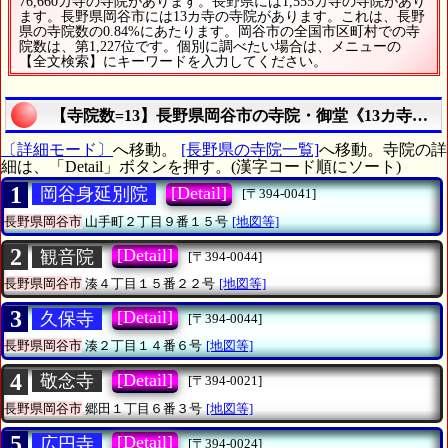
76,660カ寺の寺院があります。長野県には1,555カ寺の寺院があり
ます。長野県岡谷市には13カ寺の寺院があります。これは、長野
県の寺院数の0.84%にあたります。岡谷市の全国市区町村での寺
院数は、第1,227位です。個別に調べたい場合は、メニューの
【全文検索】にキーワードを入力してください。
【寺院数=13】長野県岡谷市の寺院・御堂《13カ寺》
〔詳細モード〕
へ移動。
[長野県の寺院一覧]
へ移動。寺院の詳
細は、「Detail」ボタンを押す。(漢字コード順にソート)
1
[Detail]
岡谷身延別院
[〒394-0041]
長野県岡谷市
山手町２丁目９番１５号
[地図等]
2
[Detail]
観音院
[〒394-0044]
長野県岡谷市
湊４丁目１５番２２号
[地図等]
3
[Detail]
久保寺
[〒394-0044]
長野県岡谷市
湊２丁目１４番６号
[地図等]
4
[Detail]
敬念寺
[〒394-0021]
長野県岡谷市
郷田１丁目６番３号
[地図等]
5
[Detail]
広円寺
[〒394-0024]