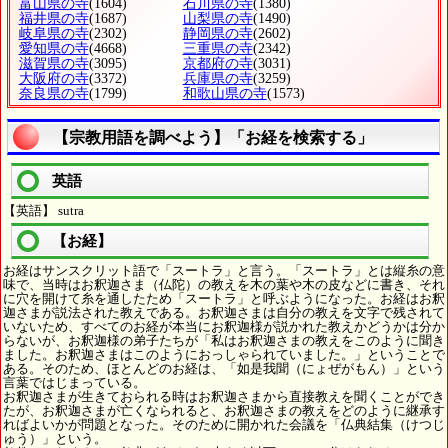
富山県の寺
(1604)
石川県の寺
(1380)
福井県の寺
(1687)
山梨県の寺
(1490)
岐阜県の寺
(2302)
静岡県の寺
(2602)
愛知県の寺
(4668)
三重県の寺
(2342)
滋賀県の寺
(3095)
京都府の寺
(3031)
大阪府の寺
(3372)
兵庫県の寺
(3259)
奈良県の寺
(1799)
和歌山県の寺
(1573)
【宗教用語を調べよう】「お経を検索する」
英語
【英語】 sutra
【お経】
お経はサンスクリット語で「スートラ」と言う。「スートラ」とは縦糸の意
味で、当時はお釈迦さま（仏陀）の教えを木の葉や木の皮などに書き、それ
に穴を開けて糸を通したため「スートラ」と呼ぶようになった。お経はお釈
迦さまが説法された教えである。お釈迦さまは自分の教えを文字で残されて
いないため、すべてのお経が本当にお釈迦様が説かれた教えかどうかは分か
らないが、お釈迦様の弟子たちが「私はお釈迦さまの教えをこのように聞き
ました。お釈迦さまはこのようにおっしゃられていました。」ということで
ある。そのため、ほとんどのお経は、「如是我聞（にょぜがもん）」という
言葉ではじまっている。
お釈迦さまが生きておられる時はお釈迦さまから直接教えを聞くことができ
たが、お釈迦さまが亡くなられると、お釈迦さまの教えをどのように継承す
ればよいかが問題となった。そのために開かれた会議を「仏典結集（けつじ
ゅう）」という。