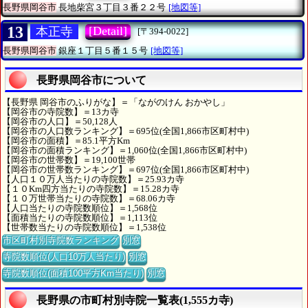
長野県岡谷市
長地柴宮３丁目３番２２号
[地図等]
13
[Detail]
本正寺
[〒394-0022]
長野県岡谷市
銀座１丁目５番１５号
[地図等]
長野県岡谷市について
【長野県 岡谷市のふりがな】＝「ながのけん おかやし」
【岡谷市の寺院数】＝13カ寺
【岡谷市の人口】＝50,128人
【岡谷市の人口数ランキング】＝695位(全国1,866市区町村中)
【岡谷市の面積】＝85.1平方Km
【岡谷市の面積ランキング】＝1,060位(全国1,866市区町村中)
【岡谷市の世帯数】＝19,100世帯
【岡谷市の世帯数ランキング】＝697位(全国1,866市区町村中)
【人口１０万人当たりの寺院数】＝25.93カ寺
【１０Km四方当たりの寺院数】＝15.28カ寺
【１０万世帯当たりの寺院数】＝68.06カ寺
【人口当たりの寺院数順位】＝1,568位
【面積当たりの寺院数順位】＝1,113位
【世帯数当たりの寺院数順位】＝1,538位
市区町村別寺院数ランキング
別窓
寺院数順位(人口10万人当たり)
別窓
寺院数順位(面積100平方Km当たり)
別窓
長野県の市町村別寺院一覧表(1,555カ寺)