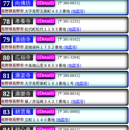
77
[Detail]
向佛坊
[〒380-0851]
長野県長野市
大字長野元善町４５２番地
[地図等]
78
[Detail]
孝養寺
[〒381-1231]
長野県長野市
松代町松代１１９５番地
[地図等]
79
[Detail]
廣徳寺
[〒381-0102]
長野県長野市
若穂保科１７５２番地
[地図等]
80
[Detail]
広福寺
[〒381-3204]
長野県長野市
中条御山里８８５９番地
[地図等]
81
[Detail]
康楽寺
[〒380-0831]
長野県長野市
大字長野東町１６３番地１号
[地図等]
82
[Detail]
康樂寺
[〒388-8014]
長野県長野市
篠ノ井塩崎３４２７番地１
[地図等]
83
[Detail]
耕雲庵
[〒381-0000]
長野県長野市
立町１１４０番地
[地図等]
84
[Detail]
耕心庵
[〒388-8011]