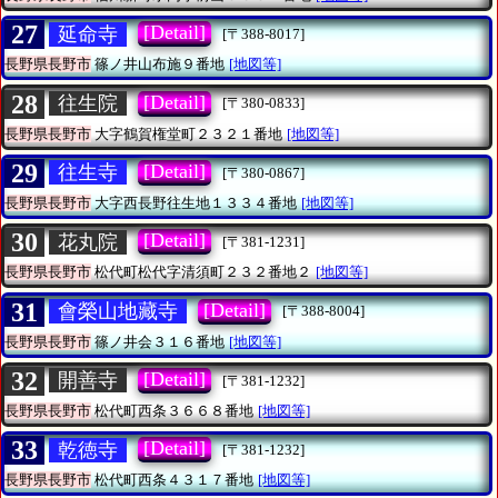
27
[Detail]
延命寺
[〒388-8017]
長野県長野市
篠ノ井山布施９番地
[地図等]
28
[Detail]
往生院
[〒380-0833]
長野県長野市
大字鶴賀権堂町２３２１番地
[地図等]
29
[Detail]
往生寺
[〒380-0867]
長野県長野市
大字西長野往生地１３３４番地
[地図等]
30
[Detail]
花丸院
[〒381-1231]
長野県長野市
松代町松代字清須町２３２番地２
[地図等]
31
[Detail]
會榮山地藏寺
[〒388-8004]
長野県長野市
篠ノ井会３１６番地
[地図等]
32
[Detail]
開善寺
[〒381-1232]
長野県長野市
松代町西条３６６８番地
[地図等]
33
[Detail]
乾徳寺
[〒381-1232]
長野県長野市
松代町西条４３１７番地
[地図等]