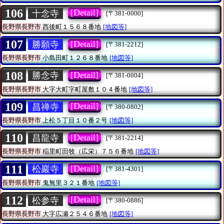
106
[Detail]
十念寺
[〒381-0000]
長野県長野市
西後町１５６８番地
[地図等]
107
[Detail]
勝願寺
[〒381-2212]
長野県長野市
小島田町１２６８番地
[地図等]
108
[Detail]
勝念寺
[〒381-0004]
長野県長野市
大字大町字町屋敷１０４番地
[地図等]
109
[Detail]
昌禅寺
[〒380-0802]
長野県長野市
上松５丁目１０番２号
[地図等]
110
[Detail]
昌龍寺
[〒381-2214]
長野県長野市
稲里町田牧（広栄）７５６番地
[地図等]
111
[Detail]
松巖寺
[〒381-4301]
長野県長野市
鬼無里３２１番地
[地図等]
112
[Detail]
松参寺
[〒380-0886]
長野県長野市
大字広瀬２５４６番地
[地図等]