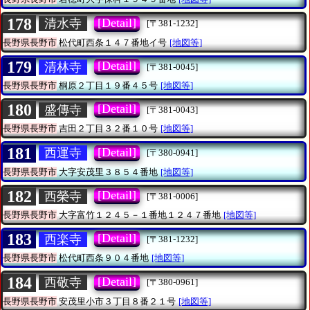
178
[Detail]
清水寺
[〒381-1232]
長野県長野市
松代町西条１４７番地イ号
[地図等]
179
[Detail]
清林寺
[〒381-0045]
長野県長野市
桐原２丁目１９番４５号
[地図等]
180
[Detail]
盛傳寺
[〒381-0043]
長野県長野市
吉田２丁目３２番１０号
[地図等]
181
[Detail]
西運寺
[〒380-0941]
長野県長野市
大字安茂里３８５４番地
[地図等]
182
[Detail]
西榮寺
[〒381-0006]
長野県長野市
大字富竹１２４５－１番地１２４７番地
[地図等]
183
[Detail]
西楽寺
[〒381-1232]
長野県長野市
松代町西条９０４番地
[地図等]
184
[Detail]
西敬寺
[〒380-0961]
長野県長野市
安茂里小市３丁目８番２１号
[地図等]