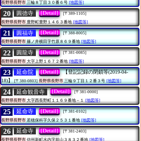
長野県長野市
三輪８丁目３０番６号
[地図等]
20
[Detail]
圓德寺
[〒389-1105]
長野県長野市
豊野町豊野１４６３番地
[地図等]
21
[Detail]
圓福寺
[〒388-8005]
長野県長野市
篠ノ井横田字竹原８６９番地
[地図等]
22
[Detail]
圓龍寺
[〒381-0085]
長野県長野市
大字上野１６７２番地
[地図等]
23
[Detail]
延命院
【登記記録の閉鎖等(2019-04-
18)】
[〒380-0803]
長野県長野市
三輪９丁目１２番３号
[地図等]
24
[Detail]
延命観音寺
[〒381-0000]
長野県長野市
大字西長野町１１６９番地－１
[地図等]
25
[Detail]
延命寺
[〒381-0102]
長野県長野市
若穂保科字久保２５３１番地
[地図等]
26
[Detail]
延命寺
[〒381-2403]
長野県長野市
信州新町水内字前山３８３２番地
[地図等]