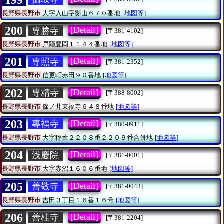
長野県長野市
大字入山字影山６７０番地
[地図等]
200
[Detail]
専勝寺
[〒381-4102]
長野県長野市
戸隠豊岡１１４４番地
[地図等]
201
[Detail]
専照寺
[〒381-2352]
長野県長野市
信更町赤田９０番地
[地図等]
202
[Detail]
専精寺
[〒388-8002]
長野県長野市
篠ノ井東福寺６４８番地
[地図等]
203
[Detail]
專福寺
[〒380-0911]
長野県長野市
大字稲葉２２０８番２２０９番合併地
[地図等]
204
[Detail]
浅慶院
[〒381-0001]
長野県長野市
大字赤沼１６０６番地
[地図等]
205
[Detail]
善敬寺
[〒381-0043]
長野県長野市
吉田３丁目１６番１６号
[地図等]
206
[Detail]
善桂寺
[〒381-2204]