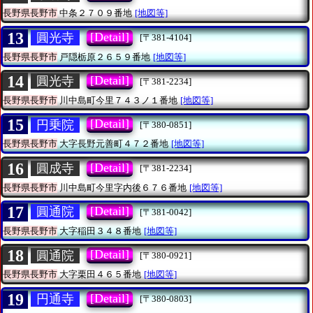
長野県長野市
中条２７０９番地
[地図等]
13
[Detail]
圓光寺
[〒381-4104]
長野県長野市
戸隠栃原２６５９番地
[地図等]
14
[Detail]
圓光寺
[〒381-2234]
長野県長野市
川中島町今里７４３ノ１番地
[地図等]
15
[Detail]
円乗院
[〒380-0851]
長野県長野市
大字長野元善町４７２番地
[地図等]
16
[Detail]
圓成寺
[〒381-2234]
長野県長野市
川中島町今里字内後６７６番地
[地図等]
17
[Detail]
圓通院
[〒381-0042]
長野県長野市
大字稲田３４８番地
[地図等]
18
[Detail]
圓通院
[〒380-0921]
長野県長野市
大字栗田４６５番地
[地図等]
19
[Detail]
円通寺
[〒380-0803]