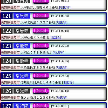
120
[Detail]
常円坊
[〒380-0851]
長野県長野市
大字長野元善町４６１番地
[地図等]
121
[Detail]
常恩寺
[〒381-0025]
長野県長野市
大字北長池１３２７番地
[地図等]
122
[Detail]
常岩寺
[〒381-0015]
長野県長野市
大字石渡２５４番地
[地図等]
123
[Detail]
常慶寺
[〒381-2703]
長野県長野市
大岡乙５７８９番地１
[地図等]
124
[Detail]
常源寺
[〒381-3205]
長野県長野市
中条住良木８３５４番地
[地図等]
125
[Detail]
常光寺
[〒381-2423]
長野県長野市
信州新町日原西１４４５番地
[地図等]
126
[Detail]
常光寺
[〒388-8015]
長野県長野市
篠ノ井石川１２３０番地
[地図等]
127
[Detail]
常行院
[〒380-0851]