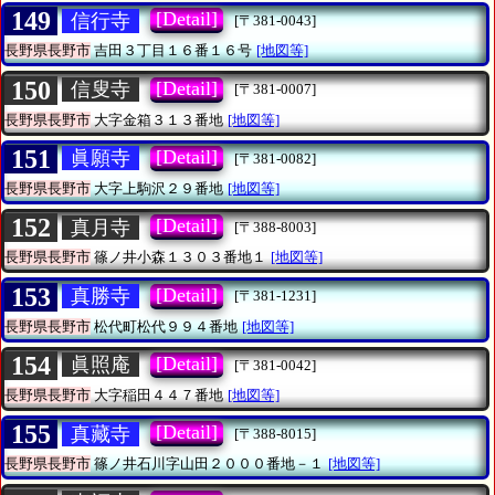
149
[Detail]
信行寺
[〒381-0043]
長野県長野市
吉田３丁目１６番１６号
[地図等]
150
[Detail]
信叟寺
[〒381-0007]
長野県長野市
大字金箱３１３番地
[地図等]
151
[Detail]
眞願寺
[〒381-0082]
長野県長野市
大字上駒沢２９番地
[地図等]
152
[Detail]
真月寺
[〒388-8003]
長野県長野市
篠ノ井小森１３０３番地１
[地図等]
153
[Detail]
真勝寺
[〒381-1231]
長野県長野市
松代町松代９９４番地
[地図等]
154
[Detail]
眞照庵
[〒381-0042]
長野県長野市
大字稲田４４７番地
[地図等]
155
[Detail]
真藏寺
[〒388-8015]
長野県長野市
篠ノ井石川字山田２０００番地－１
[地図等]