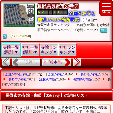
長野県長野市の寺院
全国のお寺と
神社157,167箇所収録
【『全国の
寺院の名前ランキング』：名前別全国のお寺統計
順位発信ホームページ】《寺院チェック》
ホー
ム
[As of 26/07/28]
寺院一覧
神社一覧
寺院ラン
神社ラン
(県別)▼
(県別)▼
キング▼
キング▼
1.『長野市』
2.『松本市』
【
全国の寺院と神社
(157,167)】 【
全国の神社
(80,507)
長野県の神社
(2,385)
長野市の神社
(400)】 【
全国の寺院
(76,660)
長野県の寺院
(1,555)
長
野市の寺院
(356)】
長野市の寺院・伽藍【356カ寺】の詳細リスト
下記のリストは、長野県長野市にある全寺院を一覧表形式で表示
したものです。「2026年07月06日」時点において、全国には