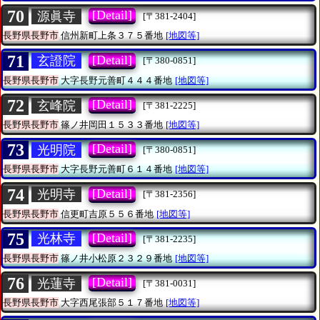
70
[Detail]
源眞寺
[〒381-2404]
長野県長野市
信州新町上条３７５番地
[地図等]
71
[Detail]
玄證院
[〒380-0851]
長野県長野市
大字長野元善町４４４番地
[地図等]
72
[Detail]
玄峰院
[〒381-2225]
長野県長野市
篠ノ井岡田１５３３番地
[地図等]
73
[Detail]
光明院
[〒380-0851]
長野県長野市
大字長野元善町６１４番地
[地図等]
74
[Detail]
光明寺
[〒381-2356]
長野県長野市
信更町吉原５５６番地
[地図等]
75
[Detail]
光林寺
[〒381-2235]
長野県長野市
篠ノ井小松原２３２９番地
[地図等]
76
[Detail]
光蓮寺
[〒381-0031]
長野県長野市
大字西尾張部５１７番地
[地図等]