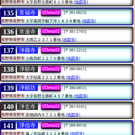
長野県長野市
大字長野元善町６１５番地
[地図等]
135
[Detail]
常福寺
[〒381-0023]
長野県長野市
大字風間字幅下沖１８３８番地
[地図等]
136
[Detail]
常蓮寺
[〒381-2703]
長野県長野市
大岡乙２３７１番地
[地図等]
137
[Detail]
浄圓寺
[〒381-2212]
長野県長野市
小島田町１２７０番地
[地図等]
138
[Detail]
淨願寺
[〒380-0911]
長野県長野市
大字稲葉２２１２番地
[地図等]
139
[Detail]
浄願坊
[〒380-0851]
長野県長野市
大字長野元善町４５７番地
[地図等]
140
[Detail]
浄玄寺
[〒381-0101]
長野県長野市
若穂綿内６７２１番地
[地図等]
141
[Detail]
淨信寺
[〒388-8014]
長野県長野市
篠ノ井塩崎３１２８番地
[地図等]