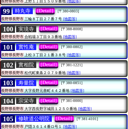
長野県長野市
上野１丁目１５０９番地
[地図等]
99
[Detail]
時丸寺
[〒380-0803]
長野県長野市
三輪８丁目２７番７号
[地図等]
100
[Detail]
実境寺
[〒388-8008]
長野県長野市
合戦場３丁目９３番地
[地図等]
101
[Detail]
實性庵
[〒380-0802]
長野県長野市
上松３丁目２１番３８号
[地図等]
102
[Detail]
實相院
[〒381-1221]
長野県長野市
松代町東条２０７９番地
[地図等]
103
[Detail]
寿量院
[〒380-0851]
長野県長野市
大字長野元善町４４２番地
[地図等]
104
[Detail]
宗栄寺
[〒381-0000]
長野県長野市
大字西長野字城田１２５０番地
[地図等]
105
[Detail]
修験道公明院
[〒381-4101]
長野県長野市
戸隠３６１４番ロ号１
[地図等]