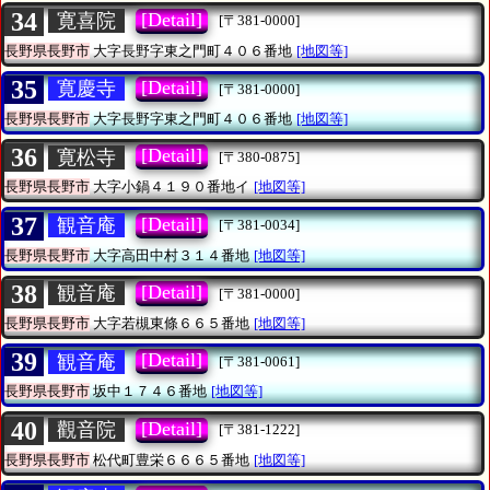
34
[Detail]
寛喜院
[〒381-0000]
長野県長野市
大字長野字東之門町４０６番地
[地図等]
35
[Detail]
寛慶寺
[〒381-0000]
長野県長野市
大字長野字東之門町４０６番地
[地図等]
36
[Detail]
寛松寺
[〒380-0875]
長野県長野市
大字小鍋４１９０番地イ
[地図等]
37
[Detail]
観音庵
[〒381-0034]
長野県長野市
大字高田中村３１４番地
[地図等]
38
[Detail]
観音庵
[〒381-0000]
長野県長野市
大字若槻東條６６５番地
[地図等]
39
[Detail]
観音庵
[〒381-0061]
長野県長野市
坂中１７４６番地
[地図等]
40
[Detail]
觀音院
[〒381-1222]
長野県長野市
松代町豊栄６６６５番地
[地図等]