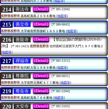
長野県長野市
若穂綿内６７１８番地
[地図等]
214
[Detail]
善法寺
[〒381-2204]
長野県長野市
真島町真島２０９８番地
[地図等]
215
[Detail]
善立寺
[〒380-0845]
長野県長野市
大字南長野西後町１６５２番地
[地図等]
216
[Detail]
善龍寺
【登記記録の閉鎖等(2019-01-
28)】
[〒381-2423]
長野県長野市
信州新町日原西字大門１９７０番地２
[地図等]
217
[Detail]
禪福寺
[〒381-1211]
長野県長野市
松代町大室１９８９番地
[地図等]
218
[Detail]
尊勝院
[〒380-0851]
長野県長野市
大字長野元善町４７７番地
[地図等]
219
[Detail]
尊良寺
[〒381-2204]
長野県長野市
真島町真島７６８番地
[地図等]
220
[Detail]
大安寺
[〒381-3165]