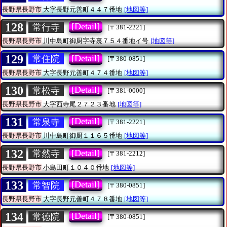
長野県長野市
大字長野元善町４４７番地
[地図等]
128
[Detail]
常行寺
[〒381-2221]
長野県長野市
川中島町御厨字寺裏７５４番地イ号
[地図等]
129
[Detail]
常住院
[〒380-0851]
長野県長野市
大字長野元善町４７４番地
[地図等]
130
[Detail]
常松寺
[〒381-0000]
長野県長野市
大字西寺尾２７２３番地
[地図等]
131
[Detail]
常泉寺
[〒381-2221]
長野県長野市
川中島町御厨１１６５番地
[地図等]
132
[Detail]
常然寺
[〒381-2212]
長野県長野市
小島田町１０４０番地
[地図等]
133
[Detail]
常智院
[〒380-0851]
長野県長野市
大字長野元善町４７８番地
[地図等]
134
[Detail]
常徳院
[〒380-0851]