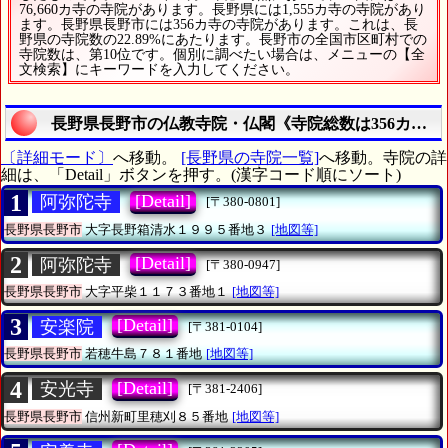
76,660カ寺の寺院があります。長野県には1,555カ寺の寺院があり
ます。長野県長野市には356カ寺の寺院があります。これは、長
野県の寺院数の22.89%にあたります。長野市の全国市区町村での
寺院数は、第10位です。個別に調べたい場合は、メニューの【全
文検索】にキーワードを入力してください。
長野県長野市の仏教寺院・仏閣《寺院総数は356カ寺
〔詳細モード〕
へ移動。
[長野県の寺院一覧]
へ移動。寺院の詳
細は、「Detail」ボタンを押す。(漢字コード順にソート)
1
[Detail]
阿弥陀寺
[〒380-0801]
長野県長野市
大字長野箱清水１９９５番地３
[地図等]
2
[Detail]
阿弥陀寺
[〒380-0947]
長野県長野市
大字平柴１１７３番地１
[地図等]
3
[Detail]
安楽院
[〒381-0104]
長野県長野市
若穂牛島７８１番地
[地図等]
4
[Detail]
安光寺
[〒381-2406]
長野県長野市
信州新町里穂刈８５番地
[地図等]