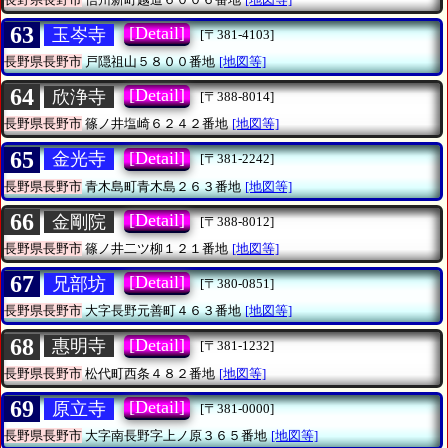
63
[Detail]
玉岑寺
[〒381-4103]
長野県長野市
戸隠祖山５８００番地
[地図等]
64
[Detail]
欣浄寺
[〒388-8014]
長野県長野市
篠ノ井塩崎６２４２番地
[地図等]
65
[Detail]
金光寺
[〒381-2242]
長野県長野市
青木島町青木島２６３番地
[地図等]
66
[Detail]
金剛院
[〒388-8012]
長野県長野市
篠ノ井二ツ柳１２１番地
[地図等]
67
[Detail]
兄部坊
[〒380-0851]
長野県長野市
大字長野元善町４６３番地
[地図等]
68
[Detail]
惠明寺
[〒381-1232]
長野県長野市
松代町西条４８２番地
[地図等]
69
[Detail]
原立寺
[〒381-0000]
長野県長野市
大字南長野字上ノ原３６５番地
[地図等]