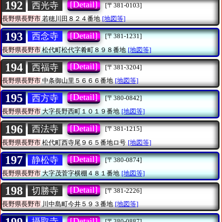
192
[Detail]
西光寺
[〒381-0103]
長野県長野市
若穂川田８２４番地
[地図等]
193
[Detail]
西念寺
[〒381-1231]
長野県長野市
松代町松代字肴町８９８番地
[地図等]
194
[Detail]
西福寺
[〒381-3204]
長野県長野市
中条御山里５６６６番地
[地図等]
195
[Detail]
西方寺
[〒380-0842]
長野県長野市
大字長野西町１０１９番地
[地図等]
196
[Detail]
西法寺
[〒381-1215]
長野県長野市
松代町西寺尾９６５番地ロ号
[地図等]
197
[Detail]
静松寺
[〒380-0874]
長野県長野市
大字茂菅字横棚４８１番地
[地図等]
198
[Detail]
切勝寺
[〒381-2226]
長野県長野市
川中島町今井５９３番地
[地図等]
199
[Detail]
攝取寺
[〒380-0887]