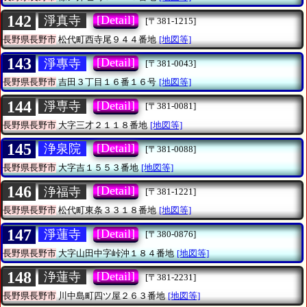
142
[Detail]
淨真寺
[〒381-1215]
長野県長野市
松代町西寺尾９４４番地
[地図等]
143
[Detail]
淨專寺
[〒381-0043]
長野県長野市
吉田３丁目１６番１６号
[地図等]
144
[Detail]
淨専寺
[〒381-0081]
長野県長野市
大字三才２１１８番地
[地図等]
145
[Detail]
浄泉院
[〒381-0088]
長野県長野市
大字吉１５５３番地
[地図等]
146
[Detail]
浄福寺
[〒381-1221]
長野県長野市
松代町東条３３１８番地
[地図等]
147
[Detail]
淨蓮寺
[〒380-0876]
長野県長野市
大字山田中字峠沖１８４番地
[地図等]
148
[Detail]
浄蓮寺
[〒381-2231]
長野県長野市
川中島町四ツ屋２６３番地
[地図等]