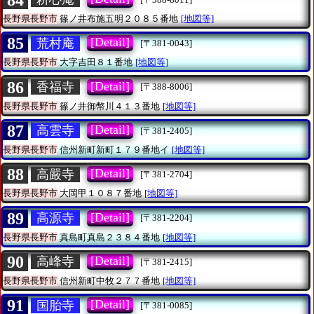
長野県長野市
篠ノ井布施五明２０８５番地
[地図等]
85
[Detail]
荒村庵
[〒381-0043]
長野県長野市
大字吉田８１番地
[地図等]
86
[Detail]
香福寺
[〒388-8006]
長野県長野市
篠ノ井御幣川４１３番地
[地図等]
87
[Detail]
高雲寺
[〒381-2405]
長野県長野市
信州新町新町１７９番地イ
[地図等]
88
[Detail]
高嚴寺
[〒381-2704]
長野県長野市
大岡甲１０８７番地
[地図等]
89
[Detail]
高源寺
[〒381-2204]
長野県長野市
真島町真島２３８４番地
[地図等]
90
[Detail]
高峰寺
[〒381-2415]
長野県長野市
信州新町中牧２７７番地
[地図等]
91
[Detail]
国胎寺
[〒381-0085]