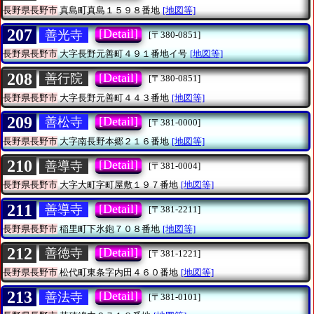
長野県長野市
真島町真島１５９８番地
[地図等]
207
[Detail]
善光寺
[〒380-0851]
長野県長野市
大字長野元善町４９１番地イ号
[地図等]
208
[Detail]
善行院
[〒380-0851]
長野県長野市
大字長野元善町４４３番地
[地図等]
209
[Detail]
善松寺
[〒381-0000]
長野県長野市
大字南長野本郷２１６番地
[地図等]
210
[Detail]
善導寺
[〒381-0004]
長野県長野市
大字大町字町屋敷１９７番地
[地図等]
211
[Detail]
善導寺
[〒381-2211]
長野県長野市
稲里町下氷鉋７０８番地
[地図等]
212
[Detail]
善徳寺
[〒381-1221]
長野県長野市
松代町東条字内田４６０番地
[地図等]
213
[Detail]
善法寺
[〒381-0101]