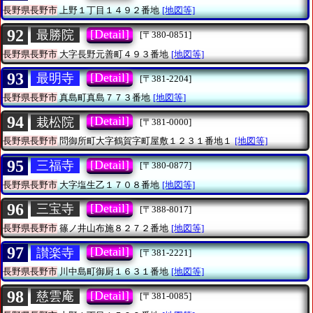
長野県長野市
上野１丁目１４９２番地
[地図等]
92
[Detail]
最勝院
[〒380-0851]
長野県長野市
大字長野元善町４９３番地
[地図等]
93
[Detail]
最明寺
[〒381-2204]
長野県長野市
真島町真島７７３番地
[地図等]
94
[Detail]
栽松院
[〒381-0000]
長野県長野市
問御所町大字鶴賀字町屋敷１２３１番地１
[地図等]
95
[Detail]
三福寺
[〒380-0877]
長野県長野市
大字塩生乙１７０８番地
[地図等]
96
[Detail]
三宝寺
[〒388-8017]
長野県長野市
篠ノ井山布施８２７２番地
[地図等]
97
[Detail]
讃楽寺
[〒381-2221]
長野県長野市
川中島町御厨１６３１番地
[地図等]
98
[Detail]
慈雲庵
[〒381-0085]