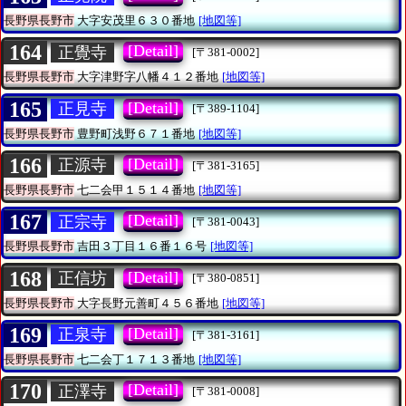
長野県長野市
大字安茂里６３０番地
[地図等]
164
[Detail]
正覺寺
[〒381-0002]
長野県長野市
大字津野字八幡４１２番地
[地図等]
165
[Detail]
正見寺
[〒389-1104]
長野県長野市
豊野町浅野６７１番地
[地図等]
166
[Detail]
正源寺
[〒381-3165]
長野県長野市
七二会甲１５１４番地
[地図等]
167
[Detail]
正宗寺
[〒381-0043]
長野県長野市
吉田３丁目１６番１６号
[地図等]
168
[Detail]
正信坊
[〒380-0851]
長野県長野市
大字長野元善町４５６番地
[地図等]
169
[Detail]
正泉寺
[〒381-3161]
長野県長野市
七二会丁１７１３番地
[地図等]
170
[Detail]
正澤寺
[〒381-0008]