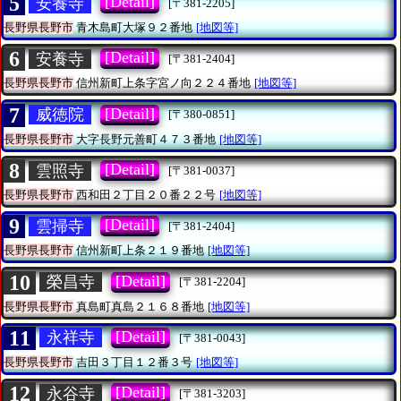
5
[Detail]
安養寺
[〒381-2205]
長野県長野市
青木島町大塚９２番地
[地図等]
6
[Detail]
安養寺
[〒381-2404]
長野県長野市
信州新町上条字宮ノ向２２４番地
[地図等]
7
[Detail]
威徳院
[〒380-0851]
長野県長野市
大字長野元善町４７３番地
[地図等]
8
[Detail]
雲照寺
[〒381-0037]
長野県長野市
西和田２丁目２０番２２号
[地図等]
9
[Detail]
雲掃寺
[〒381-2404]
長野県長野市
信州新町上条２１９番地
[地図等]
10
[Detail]
榮昌寺
[〒381-2204]
長野県長野市
真島町真島２１６８番地
[地図等]
11
[Detail]
永祥寺
[〒381-0043]
長野県長野市
吉田３丁目１２番３号
[地図等]
12
[Detail]
永谷寺
[〒381-3203]