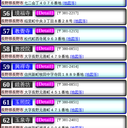
長野県長野市
七二会丁４０７６番地
[地図等]
56
[Detail]
境福寺
[〒381-2217]
長野県長野市
稲里町中央３丁目８番２８号
[地図等]
57
[Detail]
教覺寺
[〒381-1215]
長野県長野市
松代町西寺尾９６３番地
[地図等]
58
[Detail]
教授院
[〒380-0851]
長野県長野市
大字長野元善町４７９番地
[地図等]
59
[Detail]
興禪寺
[〒381-2414]
長野県長野市
信州新町牧田中字寺田１８８９番地
[地図等]
60
[Detail]
鏡善坊
[〒380-0851]
長野県長野市
大字長野元善町４５１番地
[地図等]
61
[Detail]
玉照院
[〒380-0851]
長野県長野市
大字長野元善町４７１番地
[地図等]
62
[Detail]
玉泉寺
[〒381-2401]
長野県長野市
信州新町越道６００６番地
[地図等]