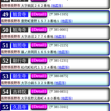
長野県長野市
大字鶴賀２６２番地
[地図等]
49
[Detail]
観音寺
[〒389-1105]
長野県長野市
豊野町豊野１５７３番地１
[地図等]
50
[Detail]
観海寺
[〒381-0001]
長野県長野市
大字赤沼２７７６番地
[地図等]
51
[Detail]
観照寺
[〒381-2225]
長野県長野市
篠ノ井岡田１６５９番地
[地図等]
52
[Detail]
願行寺
[〒381-1231]
長野県長野市
松代町松代１１２４番地
[地図等]
53
[Detail]
願生寺
[〒380-0875]
長野県長野市
大字小鍋５３２９番地
[地図等]
54
[Detail]
吉祥院
[〒380-0851]
長野県長野市
大字長野元善町４８０番地
[地図等]
55
[Detail]
久昌寺
[〒381-3161]