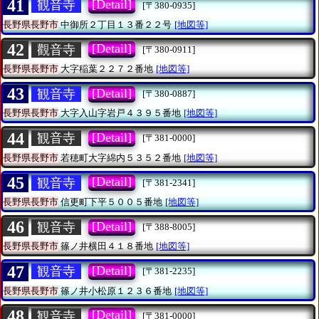
41
[Detail]
観音寺
[〒380-0935]
長野県長野市
中御所２丁目１３番２２号
[地図等]
42
[Detail]
觀音寺
[〒380-0911]
長野県長野市
大字稲葉２２７２番地
[地図等]
43
[Detail]
観音寺
[〒380-0887]
長野県長野市
大字入山字岩戸４３９５番地
[地図等]
44
[Detail]
観音寺
[〒381-0000]
長野県長野市
若穂町大字綿内５３５２番地
[地図等]
45
[Detail]
観音寺
[〒381-2341]
長野県長野市
信更町下平５００５番地
[地図等]
46
[Detail]
観音寺
[〒388-8005]
長野県長野市
篠ノ井横田４１８番地
[地図等]
47
[Detail]
観音寺
[〒381-2235]
長野県長野市
篠ノ井小松原１２３６番地
[地図等]
48
[Detail]
観音寺
[〒381-0000]