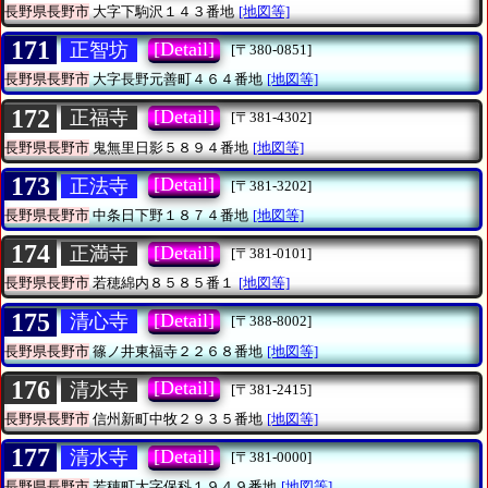
長野県長野市
大字下駒沢１４３番地
[地図等]
171
[Detail]
正智坊
[〒380-0851]
長野県長野市
大字長野元善町４６４番地
[地図等]
172
[Detail]
正福寺
[〒381-4302]
長野県長野市
鬼無里日影５８９４番地
[地図等]
173
[Detail]
正法寺
[〒381-3202]
長野県長野市
中条日下野１８７４番地
[地図等]
174
[Detail]
正満寺
[〒381-0101]
長野県長野市
若穂綿内８５８５番１
[地図等]
175
[Detail]
清心寺
[〒388-8002]
長野県長野市
篠ノ井東福寺２２６８番地
[地図等]
176
[Detail]
清水寺
[〒381-2415]
長野県長野市
信州新町中牧２９３５番地
[地図等]
177
[Detail]
清水寺
[〒381-0000]
長野県長野市
若穂町大字保科１９４９番地
[地図等]