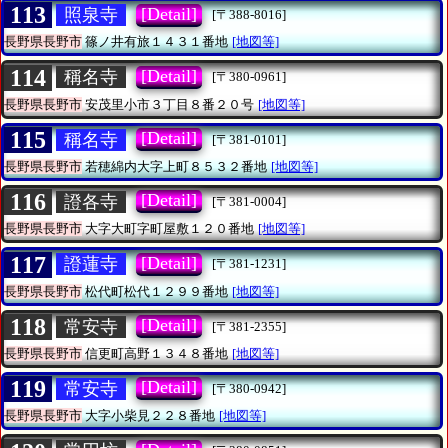
113
[Detail]
照泉寺
[〒388-8016]
長野県長野市
篠ノ井有旅１４３１番地
[地図等]
114
[Detail]
稱名寺
[〒380-0961]
長野県長野市
安茂里小市３丁目８番２０号
[地図等]
115
[Detail]
稱名寺
[〒381-0101]
長野県長野市
若穂綿内大字上町８５３２番地
[地図等]
116
[Detail]
證各寺
[〒381-0004]
長野県長野市
大字大町字町屋敷１２０番地
[地図等]
117
[Detail]
證蓮寺
[〒381-1231]
長野県長野市
松代町松代１２９９番地
[地図等]
118
[Detail]
常安寺
[〒381-2355]
長野県長野市
信更町高野１３４８番地
[地図等]
119
[Detail]
常安寺
[〒380-0942]
長野県長野市
大字小柴見２２８番地
[地図等]