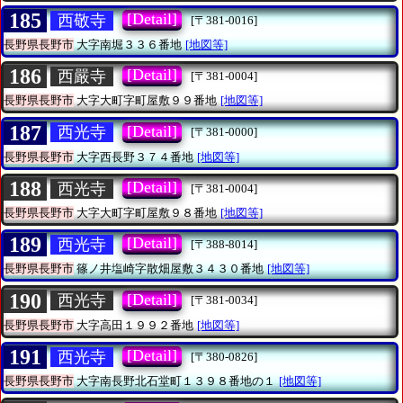
185
[Detail]
西敬寺
[〒381-0016]
長野県長野市
大字南堀３３６番地
[地図等]
186
[Detail]
西嚴寺
[〒381-0004]
長野県長野市
大字大町字町屋敷９９番地
[地図等]
187
[Detail]
西光寺
[〒381-0000]
長野県長野市
大字西長野３７４番地
[地図等]
188
[Detail]
西光寺
[〒381-0004]
長野県長野市
大字大町字町屋敷９８番地
[地図等]
189
[Detail]
西光寺
[〒388-8014]
長野県長野市
篠ノ井塩崎字散畑屋敷３４３０番地
[地図等]
190
[Detail]
西光寺
[〒381-0034]
長野県長野市
大字高田１９９２番地
[地図等]
191
[Detail]
西光寺
[〒380-0826]
長野県長野市
大字南長野北石堂町１３９８番地の１
[地図等]