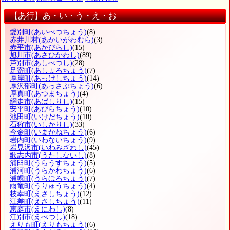
【あ行】あ・い・う・え・お
愛別町
(あいべつちょう)
(8)
赤井川村
(あかいがわむら)
(3)
赤平市
(あかびらし)
(15)
旭川市
(あさひかわし)
(89)
芦別市
(あしべつし)
(28)
足寄町
(あしょろちょう)
(7)
厚岸町
(あっけしちょう)
(14)
厚沢部町
(あっさぶちょう)
(6)
厚真町
(あつまちょう)
(4)
網走市
(あばしりし)
(15)
安平町
(あびらちょう)
(10)
池田町
(いけだちょう)
(10)
石狩市
(いしかりし)
(33)
今金町
(いまかねちょう)
(6)
岩内町
(いわないちょう)
(9)
岩見沢市
(いわみざわし)
(45)
歌志内市
(うたしないし)
(8)
浦臼町
(うらうすちょう)
(5)
浦河町
(うらかわちょう)
(6)
浦幌町
(うらほろちょう)
(7)
雨竜町
(うりゅうちょう)
(4)
枝幸町
(えさしちょう)
(12)
江差町
(えさしちょう)
(11)
恵庭市
(えにわし)
(8)
江別市
(えべつし)
(18)
えりも町
(えりもちょう)
(6)