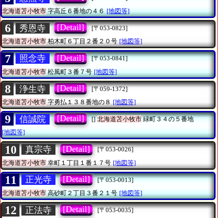
北海道苫小牧市
字高丘６番地の４６
[地図等]
6
[Detail]
秀恩寺
[〒053-0823]
北海道苫小牧市
柏木町６丁目２番２０号
[地図等]
7
[Detail]
照念寺
[〒053-0841]
北海道苫小牧市
松風町３番７号
[地図等]
8
[Detail]
浄生寺
[〒059-1372]
北海道苫小牧市
字勇払１３８番地の８
[地図等]
9
[Detail]
信誠院
[]
北海道苫小牧市
緑町３４の５番地
[地図等]
10
[Detail]
真宗寺
[〒053-0026]
北海道苫小牧市
幸町１丁目１番１７号
[地図等]
11
[Detail]
正光寺
[〒053-0013]
北海道苫小牧市
高砂町２丁目３番２１号
[地図等]
12
[Detail]
正法寺
[〒053-0035]