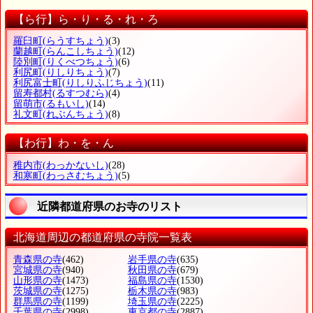
【ら行】ら・り・る・れ・ろ
羅臼町
(らうすちょう)
(3)
蘭越町
(らんこしちょう)
(12)
陸別町
(りくべつちょう)
(6)
利尻町
(りしりちょう)
(7)
利尻富士町
(りしりふじちょう)
(11)
留寿都村
(るすつむら)
(4)
留萌市
(るもいし)
(14)
礼文町
(れぶんちょう)
(8)
【わ行】わ・を・ん
稚内市
(わっかないし)
(28)
和寒町
(わっさむちょう)
(5)
近隣都道府県のお寺のリスト
北海道周辺の都道府県の寺院一覧表
青森県の寺
(462)
岩手県の寺
(635)
宮城県の寺
(940)
秋田県の寺
(679)
山形県の寺
(1473)
福島県の寺
(1530)
茨城県の寺
(1275)
栃木県の寺
(983)
群馬県の寺
(1199)
埼玉県の寺
(2225)
千葉県の寺
(2998)
東京都の寺
(2887)