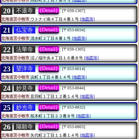
20
[Detail]
不退寺
[〒059-1307]
北海道苫小牧市
ウトナイ南４丁目４番１号
[地図等]
21
[Detail]
仏宝寺
[〒053-0034]
北海道苫小牧市
清水町２丁目８番１号
[地図等]
22
[Detail]
法華寺
[〒059-1305]
北海道苫小牧市
沼ノ端中央４丁目１６番８号
[地図等]
23
[Detail]
望洋寺
[〒053-0014]
北海道苫小牧市
浜町１丁目４番１４号
[地図等]
24
[Detail]
妙見寺
[〒053-0044]
北海道苫小牧市
音羽町１丁目１２番１４号
[地図等]
25
[Detail]
妙光寺
[〒053-0832]
北海道苫小牧市
桜木町１丁目２３番８号
[地図等]
26
[Detail]
陽願寺
[〒053-0803]
北海道苫小牧市
矢代町２丁目１１番１４号
[地図等]