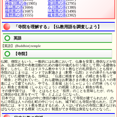
神奈川県の寺
(1905)
新潟県の寺
(2795)
富山県の寺
(1604)
石川県の寺
(1380)
福井県の寺
(1687)
山梨県の寺
(1490)
長野県の寺
(1555)
岐阜県の寺
(2302)
「寺院を理解する」【仏教用語を調査しよう】
英語
【英語】 (Buddhist) temple
【寺院】
仏閣、僧院ともいう。一般的には仏教において、仏像を安置し僧侶などが住
み、仏道の研究や布教活動のための修行や儀式を行う場として用いる建物を
指す。しかし、広くはイスラム教やキリスト教などの礼拝堂のことも指す。
寺院のはじまりは、インドでお釈迦さま（釈尊・仏陀）とその弟子たちが修
行していた建物である。当時は、「仏道に精進する舎」の精と舎を取って
「精舎」と呼ばれていた。これら建物はお釈迦さまの教えを信ずる人々の寄
進によって建てられた。中でも、王舎城（おうしゃじょう）の竹林（ちくり
ん）精舎と舎衛城（しゃえいじょう）の祇園（ぎおん）精舎が有名。
その後中国では、「寺」とはもともと「役所」のことを意味したが、のち
に僧侶が住む所をすべて「寺」とよぶようになった。
日本では、古くは山の中に僧侶の修行の場として寺院が建てられたが、の
ちに寺院は人々の住む町の中につくられ、城下町にも寺院が造られた。江戸
時代には、キリスト教を禁止するため、人々はいずれかの寺院に属さなけれ
ばならないとする檀家（だんか）制度ができ寺院は身近なものとなった。