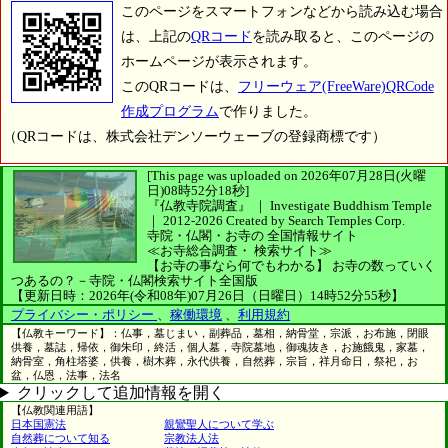
このページをスマートフォンなどから読み込む場合
は、上記の
QRコード
を読み取ると、このページの
ホームページが表示されます。
このQRコードは、
フリーウェア(FreeWare)QRCode
作成プログラム
で作りました。
（QRコードは、株式会社デンソーウェーブの登録商標です）
[This page was uploaded on 2026年07月28日(火曜
日)08時52分18秒]
『仏教寺院調査』 ｜ Investigate Buddhism Temple
｜
2012-2026
Created by
Search Temples Corp.
寺院・仏閣・お寺の
全国情報サイト
≪お寺総合調査・
検索サイト≫
【お寺の事なら何でもわかる】
お寺の数っていく
つあるの？－寺院・仏閣検索サイト全国版
【更新日時：2026年(令和08年)07月26日（日曜日）14時52分55秒】
プライバシー・ポリシー
、
稼働環境
、
利用規約
【仏教キーワード】：仏事，墓じまい，副葬品，墓相，納骨堂，宗派，お布施，閉眼
供養，墓誌，帰依，御朱印，終活，個人墓，寺院墓地，御魂抜き，お施餓鬼，家墓，
納骨室，角柱塔婆，供養，樹木葬，永代供養，自然葬，宗旨，祥月命日，祭祀，お
盆，仏恩，法事，法名
クリックして追加情報を開く
【仏教関連用語】
日本国憲法
親鸞聖人について学ぶ
自然葬について知る
宗教法人法