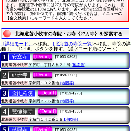
76,660カ寺の寺院があります。北海道には2,340カ寺の寺院があり
ます。北海道苫小牧市には27カ寺の寺院があります。これは、北
海道の寺院数の1.15%にあたります。苫小牧市の全国市区町村で
の寺院数は、第818位です。個別に調べたい場合は、メニューの
【全文検索】にキーワードを入力してください。
北海道苫小牧市の寺院・お寺《27カ寺》を探索する
〔詳細モード〕
へ移動。
[北海道の寺院一覧]
へ移動。寺院の詳
細は、「Detail」ボタンを押す。(漢字コード順にソート)
1
[Detail]
安立寺
[〒053-0803]
北海道苫小牧市
矢代町１丁目８番２１号
[地図等]
2
[Detail]
延命寺
[〒059-1275]
北海道苫小牧市
字錦岡１０２番地
[地図等]
3
[Detail]
金毘羅院
[〒059-1275]
北海道苫小牧市
字錦岡２７６番地
[地図等]
4
[Detail]
慧徳禅寺
[〒059-1365]
北海道苫小牧市
字植苗１４２番１５
[地図等]
5
[Detail]
慈照寺
[〒053-0035]