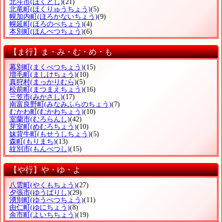
北斗市
(ほくとし)
(21)
北竜町
(ほくりゅうちょう)
(5)
幌加内町
(ほろかないちょう)
(9)
幌延町
(ほろのべちょう)
(4)
本別町
(ほんべつちょう)
(6)
【ま行】ま・み・む・め・も
幕別町
(まくべつちょう)
(15)
増毛町
(ましけちょう)
(10)
真狩村
(まっかりむら)
(5)
松前町
(まつまえちょう)
(16)
三笠市
(みかさし)
(17)
南富良野町
(みなみふらのちょう)
(7)
むかわ町
(むかわちょう)
(10)
室蘭市
(むろらんし)
(42)
芽室町
(めむろちょう)
(10)
妹背牛町
(もせうしちょう)
(5)
森町
(もりまち)
(13)
紋別市
(もんべつし)
(15)
【や行】や・ゆ・よ
八雲町
(やくもちょう)
(27)
夕張市
(ゆうばりし)
(29)
湧別町
(ゆうべつちょう)
(11)
由仁町
(ゆにちょう)
(8)
余市町
(よいちちょう)
(19)