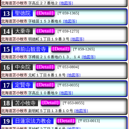
北海道苫小牧市
字高丘２７番地２
[地図等]
13
[Detail]
聖徳院
[〒059-1365]
北海道苫小牧市
字植苗１５３番地６
[地図等]
14
[Detail]
大乗寺
[〒059-1273]
北海道苫小牧市
明徳町１丁目１９番３号
[地図等]
15
[Detail]
樽前山観音寺
[〒059-1265]
北海道苫小牧市
字樽前２１６番地の１３、１４
[地図等]
16
[Detail]
中央院
[〒053-0804]
北海道苫小牧市
元町１丁目８番１８号
[地図等]
17
[Detail]
定賢寺
[〒053-0035]
北海道苫小牧市
字高丘１０番地９
[地図等]
18
[Detail]
苫小牧寺
[〒053-0055]
北海道苫小牧市
新明町５丁目１３番１０号
[地図等]
19
[Detail]
日蓮宗法力教会
[〒053-0013]
北海道苫小牧市
高砂町２丁目７番６号
[地図等]