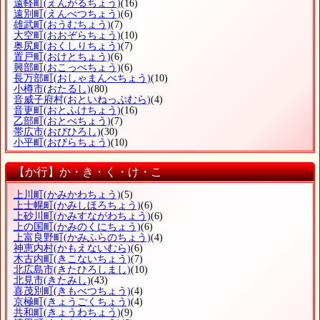
遠軽町
(えんがるちょう)
(16)
遠別町
(えんべつちょう)
(6)
雄武町
(おうむちょう)
(7)
大空町
(おおぞらちょう)
(10)
奥尻町
(おくしりちょう)
(7)
置戸町
(おけとちょう)
(6)
興部町
(おこっぺちょう)
(6)
長万部町
(おしゃまんべちょう)
(10)
小樽市
(おたるし)
(80)
音威子府村
(おといねっぷむら)
(4)
音更町
(おとふけちょう)
(16)
乙部町
(おとべちょう)
(7)
帯広市
(おびひろし)
(30)
小平町
(おびらちょう)
(10)
【か行】か・き・く・け・こ
上川町
(かみかわちょう)
(5)
上士幌町
(かみしほろちょう)
(6)
上砂川町
(かみすながわちょう)
(6)
上の国町
(かみのくにちょう)
(6)
上富良野町
(かみふらのちょう)
(4)
神恵内村
(かもえないむら)
(6)
木古内町
(きこないちょう)
(7)
北広島市
(きたひろしまし)
(10)
北見市
(きたみし)
(43)
喜茂別町
(きもべつちょう)
(4)
京極町
(きょうごくちょう)
(4)
共和町
(きょうわちょう)
(9)