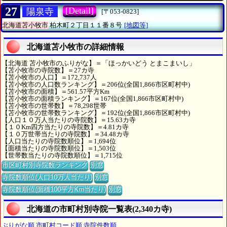
27
[Detail]
陽泉寺
[〒053-0823]
北海道苫小牧市
柏木町２丁目１１番８号
[地図等]
北海道苫小牧市の詳細情報
【北海道 苫小牧市のふりがな】＝「ほっかいどう とまこまいし」
【苫小牧市の寺院数】＝27カ寺
【苫小牧市の人口】＝172,737人
【苫小牧市の人口数ランキング】＝206位(全国1,866市区町村中)
【苫小牧市の面積】＝561.57平方Km
【苫小牧市の面積ランキング】＝167位(全国1,866市区町村中)
【苫小牧市の世帯数】＝78,298世帯
【苫小牧市の世帯数ランキング】＝192位(全国1,866市区町村中)
【人口１０万人当たりの寺院数】＝15.63カ寺
【１０Km四方当たりの寺院数】＝4.81カ寺
【１０万世帯当たりの寺院数】＝34.48カ寺
【人口当たりの寺院数順位】＝1,694位
【面積当たりの寺院数順位】＝1,503位
【世帯数当たりの寺院数順位】＝1,715位
市区町村別寺院数ランキング
別窓
寺院数順位(人口10万人当たり)
別窓
寺院数順位(面積100平方Km当たり)
別窓
北海道の市町村別寺院一覧表(2,340カ寺)
ぶりがな順
市町村コード順
寺院件数順