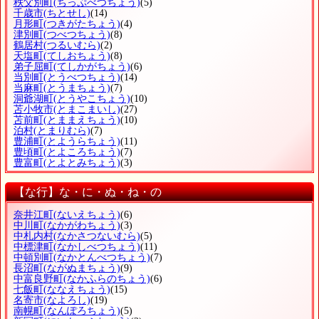
秩父別町
(ちっぷべつちょう)
(5)
千歳市
(ちとせし)
(14)
月形町
(つきがたちょう)
(4)
津別町
(つべつちょう)
(8)
鶴居村
(つるいむら)
(2)
天塩町
(てしおちょう)
(8)
弟子屈町
(てしかがちょう)
(6)
当別町
(とうべつちょう)
(14)
当麻町
(とうまちょう)
(7)
洞爺湖町
(とうやこちょう)
(10)
苫小牧市
(とまこまいし)
(27)
苫前町
(とままえちょう)
(10)
泊村
(とまりむら)
(7)
豊浦町
(とようらちょう)
(11)
豊頃町
(とよころちょう)
(7)
豊富町
(とよとみちょう)
(3)
【な行】な・に・ぬ・ね・の
奈井江町
(ないえちょう)
(6)
中川町
(なかがわちょう)
(3)
中札内村
(なかさつないむら)
(5)
中標津町
(なかしべつちょう)
(11)
中頓別町
(なかとんべつちょう)
(7)
長沼町
(ながぬまちょう)
(9)
中富良野町
(なかふらのちょう)
(6)
七飯町
(ななえちょう)
(15)
名寄市
(なよろし)
(19)
南幌町
(なんぽろちょう)
(5)