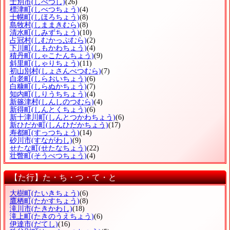
士別市
(しべつし)
(26)
標津町
(しべつちょう)
(4)
士幌町
(しほろちょう)
(8)
島牧村
(しままきむら)
(8)
清水町
(しみずちょう)
(10)
占冠村
(しむかっぷむら)
(2)
下川町
(しもかわちょう)
(4)
積丹町
(しゃこたんちょう)
(9)
斜里町
(しゃりちょう)
(11)
初山別村
(しょさんべつむら)
(7)
白老町
(しらおいちょう)
(6)
白糠町
(しらぬかちょう)
(7)
知内町
(しりうちちょう)
(4)
新篠津村
(しんしのつむら)
(4)
新得町
(しんとくちょう)
(6)
新十津川町
(しんとつかわちょう)
(6)
新ひだか町
(しんひだかちょう)
(17)
寿都町
(すっつちょう)
(14)
砂川市
(すながわし)
(9)
せたな町
(せたなちょう)
(22)
壮瞥町
(そうべつちょう)
(4)
【た行】た・ち・つ・て・と
大樹町
(たいきちょう)
(6)
鷹栖町
(たかすちょう)
(8)
滝川市
(たきかわし)
(18)
滝上町
(たきのうえちょう)
(6)
伊達市
(だてし)
(16)