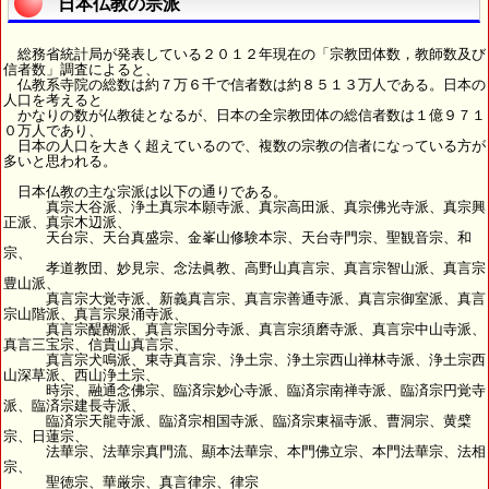
日本仏教の宗派
総務省統計局が発表している２０１２年現在の「宗教団体数，教師数及び
信者数」調査によると、
仏教系寺院の総数は約７万６千で信者数は約８５１３万人である。日本の
人口を考えると
かなりの数が仏教徒となるが、日本の全宗教団体の総信者数は１億９７１
０万人であり、
日本の人口を大きく超えているので、複数の宗教の信者になっている方が
多いと思われる。
日本仏教の主な宗派は以下の通りである。
真宗大谷派、浄土真宗本願寺派、真宗高田派、真宗佛光寺派、真宗興
正派、真宗木辺派、
天台宗、天台真盛宗、金峯山修験本宗、天台寺門宗、聖観音宗、和
宗、
孝道教団、妙見宗、念法眞教、高野山真言宗、真言宗智山派、真言宗
豊山派、
真言宗大覚寺派、新義真言宗、真言宗善通寺派、真言宗御室派、真言
宗山階派、真言宗泉涌寺派、
真言宗醍醐派、真言宗国分寺派、真言宗須磨寺派、真言宗中山寺派、
真言三宝宗、信貴山真言宗、
真言宗犬鳴派、東寺真言宗、浄土宗、浄土宗西山禅林寺派、浄土宗西
山深草派、西山浄土宗、
時宗、融通念佛宗、臨済宗妙心寺派、臨済宗南禅寺派、臨済宗円覚寺
派、臨済宗建長寺派、
臨済宗天龍寺派、臨済宗相国寺派、臨済宗東福寺派、曹洞宗、黄檗
宗、日蓮宗、
法華宗、法華宗真門流、顯本法華宗、本門佛立宗、本門法華宗、法相
宗、
聖徳宗、華厳宗、真言律宗、律宗