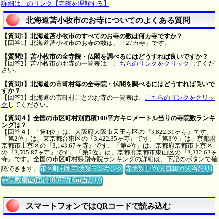
詳細はこのリンク【寺院を理解する】
北海道苫小牧市のお寺についてのよくある質問
【質問1】北海道苫小牧市のすべてのお寺の数は何カ寺ですか？
【回答1】北海道苫小牧市のお寺の数は、「27カ寺」です。
【質問2】苫小牧市の全寺院・仏閣を調べるにはどうすれば良いですか？
【回答2】苫小牧市のお寺の一覧表は、
こちらのリンクをクリック
してくだ
さい。
【質問3】北海道の市町村毎の全寺院・仏閣を調べるにはどうすれば良いで
すか？
【回答3】北海道の市町村ごとのお寺の一覧表は、
こちらのリンクをクリッ
ク
してください。
【質問４】全国の市区町村別面積100平方キロメートル当りの寺院数ランキ
ングは？
【回答４】「第1位」は、大阪府大阪市天王寺区の『3,822.31ヶ寺』です。
「第2位」は、東京都台東区の『3,422.35ヶ寺』です。「第3位」は、京都府
京都市上京区の『3,143.67ヶ寺』です。「第4位」は、京都府京都市下京区
の『2,595.87ヶ寺』です。「第5位」は、京都府京都市東山区の『2,232.62ヶ
寺』です。全国の市区町村県別寺院ランキングの詳細は、下記のボタンで確
認できます。
市区町村別寺院数ランキング
寺院数順位(人口10万人当たり)
寺院数順位(面積100平方Km当たり)
スマートフォンではQRコードで読み込む