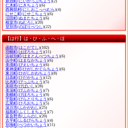
新冠町
(にいかっぷちょう)
(2)
仁木町
(にきちょう)
(6)
西興部村
(にしおこっぺむら)
(4)
にせこ町
(にせこちょう)
(6)
沼田町
(ぬまたちょう)
(6)
根室市
(ねむろし)
(20)
登別市
(のぼりべつし)
(22)
【は行】は・ひ・ふ・へ・ほ
函館市
(はこだてし)
(102)
羽幌町
(はぼろちょう)
(11)
浜頓別町
(はまとんべつちょう)
(6)
浜中町
(はまなかちょう)
(6)
美瑛町
(びえいちょう)
(6)
東神楽町
(ひがしかぐらちょう)
(6)
東川町
(ひがしかわちょう)
(8)
日高町
(ひだかちょう)
(12)
比布町
(ぴっぷちょう)
(5)
美唄市
(びばいし)
(28)
美深町
(びふかちょう)
(7)
美幌町
(びほろちょう)
(9)
平取町
(びらとりちょう)
(6)
広尾町
(ひろおちょう)
(5)
深川市
(ふかがわし)
(25)
福島町
(ふくしまちょう)
(7)
富良野市
(ふらのし)
(20)
古平町
(ふるびらちょう)
(4)
別海町
(べつかいちょう)
(11)