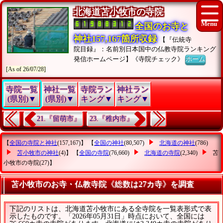
北海道苫小牧市の寺院
全国のお寺と
神社157,167箇所収録
【『伝統寺
院目録』：名前別日本国中の仏教寺院ランキング
発信ホームページ】《寺院チェック》
ホーム
[As of 26/07/28]
寺院一覧
神社一覧
寺院ラン
神社ラン
(県別)▼
(県別)▼
キング▼
キング▼
21.『留萌市』
23.『稚内市』
【
全国の寺院と神社
(157,167)】 【
全国の神社
(80,507)
北海道の神社
(786)
苫小牧市の神社
(4)】 【
全国の寺院
(76,660)
北海道の寺院
(2,340)
苫
小牧市の寺院
(27)】
苫小牧市のお寺・仏教寺院《総数は27カ寺》を調査
下記のリストは、北海道苫小牧市にある全寺院を一覧表形式で表
示したものです。「2026年05月31日」時点において、全国には