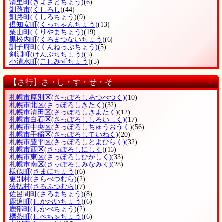
清里町
(きよさとちょう)
(6)
釧路市
(くしろし)
(44)
釧路町
(くしろちょう)
(9)
倶知安町
(くっちゃんちょう)
(13)
栗山町
(くりやまちょう)
(19)
黒松内町
(くろまつないちょう)
(6)
訓子府町
(くんねっぷちょう)
(5)
剣淵町
(けんぶちちょう)
(5)
小清水町
(こしみずちょう)
(5)
【さ行】さ・し・す・せ・そ
札幌市厚別区
(さっぽろしあつべつく)
(10)
札幌市北区
(さっぽろしきたく)
(32)
札幌市清田区
(さっぽろしきよたく)
(12)
札幌市白石区
(さっぽろししろいしく)
(17)
札幌市中央区
(さっぽろしちゅうおうく)
(56)
札幌市手稲区
(さっぽろしていねく)
(20)
札幌市豊平区
(さっぽろしとよひらく)
(32)
札幌市西区
(さっぽろしにしく)
(16)
札幌市東区
(さっぽろしひがしく)
(33)
札幌市南区
(さっぽろしみなみく)
(28)
様似町
(さまにちょう)
(6)
更別村
(さらべつむら)
(2)
猿払村
(さるふつむら)
(7)
佐呂間町
(さろまちょう)
(8)
鹿追町
(しかおいちょう)
(6)
鹿部町
(しかべちょう)
(2)
標茶町
(しべちゃちょう)
(6)