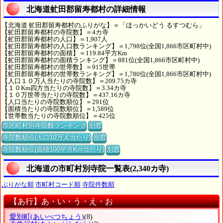
北海道虻田郡留寿都村の詳細情報
【北海道 虻田郡留寿都村のふりがな】＝「ほっかいどう るすつむら」
【虻田郡留寿都村の寺院数】＝4カ寺
【虻田郡留寿都村の人口】＝1,907人
【虻田郡留寿都村の人口数ランキング】＝1,798位(全国1,866市区町村中)
【虻田郡留寿都村の面積】＝119.84平方Km
【虻田郡留寿都村の面積ランキング】＝881位(全国1,866市区町村中)
【虻田郡留寿都村の世帯数】＝915世帯
【虻田郡留寿都村の世帯数ランキング】＝1,780位(全国1,866市区町村中)
【人口１０万人当たりの寺院数】＝209.75カ寺
【１０Km四方当たりの寺院数】＝3.34カ寺
【１０万世帯当たりの寺院数】＝437.16カ寺
【人口当たりの寺院数順位】＝291位
【面積当たりの寺院数順位】＝1,589位
【世帯数当たりの寺院数順位】＝425位
市区町村別寺院数ランキング
別窓
寺院数順位(人口10万人当たり)
別窓
寺院数順位(面積100平方Km当たり)
別窓
北海道の市町村別寺院一覧表(2,340カ寺)
ぶりがな順
市町村コード順
寺院件数順
【あ行】あ・い・う・え・お
愛別町
(あいべつちょう)
(8)