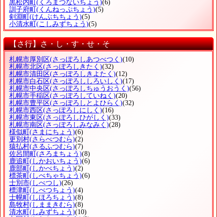
黒松内町
(くろまつないちょう)
(6)
訓子府町
(くんねっぷちょう)
(5)
剣淵町
(けんぶちちょう)
(5)
小清水町
(こしみずちょう)
(5)
【さ行】さ・し・す・せ・そ
札幌市厚別区
(さっぽろしあつべつく)
(10)
札幌市北区
(さっぽろしきたく)
(32)
札幌市清田区
(さっぽろしきよたく)
(12)
札幌市白石区
(さっぽろししろいしく)
(17)
札幌市中央区
(さっぽろしちゅうおうく)
(56)
札幌市手稲区
(さっぽろしていねく)
(20)
札幌市豊平区
(さっぽろしとよひらく)
(32)
札幌市西区
(さっぽろしにしく)
(16)
札幌市東区
(さっぽろしひがしく)
(33)
札幌市南区
(さっぽろしみなみく)
(28)
様似町
(さまにちょう)
(6)
更別村
(さらべつむら)
(2)
猿払村
(さるふつむら)
(7)
佐呂間町
(さろまちょう)
(8)
鹿追町
(しかおいちょう)
(6)
鹿部町
(しかべちょう)
(2)
標茶町
(しべちゃちょう)
(6)
士別市
(しべつし)
(26)
標津町
(しべつちょう)
(4)
士幌町
(しほろちょう)
(8)
島牧村
(しままきむら)
(8)
清水町
(しみずちょう)
(10)