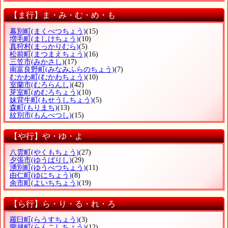
【ま行】ま・み・む・め・も
幕別町
(まくべつちょう)
(15)
増毛町
(ましけちょう)
(10)
真狩村
(まっかりむら)
(5)
松前町
(まつまえちょう)
(16)
三笠市
(みかさし)
(17)
南富良野町
(みなみふらのちょう)
(7)
むかわ町
(むかわちょう)
(10)
室蘭市
(むろらんし)
(42)
芽室町
(めむろちょう)
(10)
妹背牛町
(もせうしちょう)
(5)
森町
(もりまち)
(13)
紋別市
(もんべつし)
(15)
【や行】や・ゆ・よ
八雲町
(やくもちょう)
(27)
夕張市
(ゆうばりし)
(29)
湧別町
(ゆうべつちょう)
(11)
由仁町
(ゆにちょう)
(8)
余市町
(よいちちょう)
(19)
【ら行】ら・り・る・れ・ろ
羅臼町
(らうすちょう)
(3)
蘭越町
(らんこしちょう)
(12)