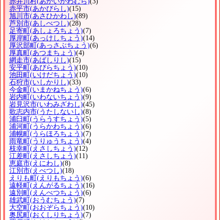
赤井川村
(あかいがわむら)
(3)
赤平市
(あかびらし)
(15)
旭川市
(あさひかわし)
(89)
芦別市
(あしべつし)
(28)
足寄町
(あしょろちょう)
(7)
厚岸町
(あっけしちょう)
(14)
厚沢部町
(あっさぶちょう)
(6)
厚真町
(あつまちょう)
(4)
網走市
(あばしりし)
(15)
安平町
(あびらちょう)
(10)
池田町
(いけだちょう)
(10)
石狩市
(いしかりし)
(33)
今金町
(いまかねちょう)
(6)
岩内町
(いわないちょう)
(9)
岩見沢市
(いわみざわし)
(45)
歌志内市
(うたしないし)
(8)
浦臼町
(うらうすちょう)
(5)
浦河町
(うらかわちょう)
(6)
浦幌町
(うらほろちょう)
(7)
雨竜町
(うりゅうちょう)
(4)
枝幸町
(えさしちょう)
(12)
江差町
(えさしちょう)
(11)
恵庭市
(えにわし)
(8)
江別市
(えべつし)
(18)
えりも町
(えりもちょう)
(6)
遠軽町
(えんがるちょう)
(16)
遠別町
(えんべつちょう)
(6)
雄武町
(おうむちょう)
(7)
大空町
(おおぞらちょう)
(10)
奥尻町
(おくしりちょう)
(7)