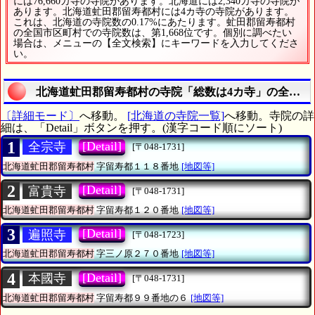
には76,660カ寺の寺院があります。北海道には2,340カ寺の寺院が
あります。北海道虻田郡留寿都村には4カ寺の寺院があります。
これは、北海道の寺院数の0.17%にあたります。虻田郡留寿都村
の全国市区町村での寺院数は、第1,668位です。個別に調べたい
場合は、メニューの【全文検索】にキーワードを入力してくださ
い。
北海道虻田郡留寿都村の寺院「総数は4カ寺」の全リス
〔詳細モード〕
へ移動。
[北海道の寺院一覧]
へ移動。寺院の詳
細は、「Detail」ボタンを押す。(漢字コード順にソート)
1
[Detail]
全宗寺
[〒048-1731]
北海道虻田郡留寿都村
字留寿都１１８番地
[地図等]
2
[Detail]
富貴寺
[〒048-1731]
北海道虻田郡留寿都村
字留寿都１２０番地
[地図等]
3
[Detail]
遍照寺
[〒048-1723]
北海道虻田郡留寿都村
字三ノ原２７０番地
[地図等]
4
[Detail]
本國寺
[〒048-1731]
北海道虻田郡留寿都村
字留寿都９９番地の６
[地図等]