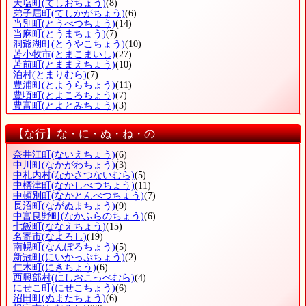
天塩町
(てしおちょう)
(8)
弟子屈町
(てしかがちょう)
(6)
当別町
(とうべつちょう)
(14)
当麻町
(とうまちょう)
(7)
洞爺湖町
(とうやこちょう)
(10)
苫小牧市
(とまこまいし)
(27)
苫前町
(とままえちょう)
(10)
泊村
(とまりむら)
(7)
豊浦町
(とようらちょう)
(11)
豊頃町
(とよころちょう)
(7)
豊富町
(とよとみちょう)
(3)
【な行】な・に・ぬ・ね・の
奈井江町
(ないえちょう)
(6)
中川町
(なかがわちょう)
(3)
中札内村
(なかさつないむら)
(5)
中標津町
(なかしべつちょう)
(11)
中頓別町
(なかとんべつちょう)
(7)
長沼町
(ながぬまちょう)
(9)
中富良野町
(なかふらのちょう)
(6)
七飯町
(ななえちょう)
(15)
名寄市
(なよろし)
(19)
南幌町
(なんぽろちょう)
(5)
新冠町
(にいかっぷちょう)
(2)
仁木町
(にきちょう)
(6)
西興部村
(にしおこっぺむら)
(4)
にせこ町
(にせこちょう)
(6)
沼田町
(ぬまたちょう)
(6)