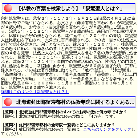
【仏教の言葉を検索しよう】「親鸞聖人とは？」
宗祖親鸞聖人は、承安３年（１１７３年）５月２１日(旧暦の４月１日)に京
都の日野でご誕生になられる。お父さま（藤原有範と言われる）が親鸞聖人
が４歳の時に、お母さま（吉光御前と言われる）が８歳の時にご逝去され
る。治承５年（１１８１年）親鸞聖人が９歳の時に、慈円の下で出家得度さ
れ、比叡山天台宗の僧となられる。建仁元年（１２０１年）の春頃、親鸞聖
人は比叡山を下山され、六角堂に百日参籠される。その後、吉水の法然上人
の下で信心決定され、弟子となられる。建永２年（１２０７年）、後鳥羽上
皇の怒りに触れ、専修念仏の禁止と西意善綽房・性願房・住蓮房・安楽房遵
西の４名を死罪、法然上人ならびに親鸞聖人を含む７名の弟子が流罪に処せ
られる。 建暦元年（１２１１年）流罪より５年後、親鸞聖人の流罪が許さ
れる。建保２年（１２１４年）東国での布教活動のため、性信などの門弟と
共に越後を出発し、常陸国に向かう。親鸞聖人が６０歳を過ぎた頃、京都に
帰京される。その後は著作活動に励まられ、「教行信証」、「浄土和讃」、
「高僧和讃」、「唯信鈔文意」、「尊号真像銘文」「愚禿鈔」、「入出二門
偈」「四十八誓願」、「正像末和讃」「一念多念文意」などを著作される。
旧暦の弘長２年（１２６２年）１１月２８日（新暦の１２６３年１月１６
日）親鸞聖人は９０歳で入滅される。
詳細はこのリンク【親鸞聖人とは？】
北海道虻田郡留寿都村の仏教寺院に関するよくある質
【質問1】北海道虻田郡留寿都村のすべてのお寺の数は何カ寺ですか？
【回答1】北海道虻田郡留寿都村のお寺の数は、「4カ寺」です。
【質問2】虻田郡留寿都村の全寺院一覧表はどこにありますか？
【回答2】虻田郡留寿都村のお寺の一覧表は、
こちらのリンクをクリック
し
てください。