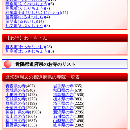
陸別町
(りくべつちょう)
(6)
利尻町
(りしりちょう)
(7)
利尻富士町
(りしりふじちょう)
(11)
留寿都村
(るすつむら)
(4)
留萌市
(るもいし)
(14)
礼文町
(れぶんちょう)
(8)
【わ行】わ・を・ん
稚内市
(わっかないし)
(28)
和寒町
(わっさむちょう)
(5)
近隣都道府県のお寺のリスト
北海道周辺の都道府県の寺院一覧表
青森県の寺
(462)
岩手県の寺
(635)
宮城県の寺
(940)
秋田県の寺
(679)
山形県の寺
(1473)
福島県の寺
(1530)
茨城県の寺
(1275)
栃木県の寺
(983)
群馬県の寺
(1199)
埼玉県の寺
(2225)
千葉県の寺
(2998)
東京都の寺
(2887)
神奈川県の寺
(1905)
新潟県の寺
(2795)
富山県の寺
(1604)
石川県の寺
(1380)
福井県の寺
(1687)
山梨県の寺
(1490)
長野県の寺
(1555)
岐阜県の寺
(2302)