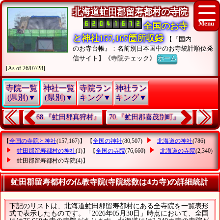
北海道虻田郡留寿都村の寺院
全国のお寺
と神社157,167箇所収録
【『国内
のお寺台帳』：名前別日本国中のお寺統計順位発
信サイト】《寺院チェック》
ホーム
[As of 26/07/28]
寺院一覧
神社一覧
寺院ラン
神社ラン
(県別)▼
(県別)▼
キング▼
キング▼
68.『虻田郡真狩村』
70.『虻田郡喜茂別町』
【
全国の寺院と神社
(157,167)】 【
全国の神社
(80,507)
北海道の神社
(786)
虻田郡留寿都村の神社
(1)】 【
全国の寺院
(76,660)
北海道の寺院
(2,340)
虻田郡留寿都村の寺院
(4)】
虻田郡留寿都村の仏教寺院(寺院総数は4カ寺)の詳細統計
下記のリストは、北海道虻田郡留寿都村にある全寺院を一覧表形
式で表示したものです。「2026年05月30日」時点において、全国