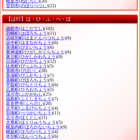
根室市
(ねむろし)
(20)
登別市
(のぼりべつし)
(22)
【は行】は・ひ・ふ・へ・ほ
函館市
(はこだてし)
(102)
羽幌町
(はぼろちょう)
(11)
浜頓別町
(はまとんべつちょう)
(6)
浜中町
(はまなかちょう)
(6)
美瑛町
(びえいちょう)
(6)
東神楽町
(ひがしかぐらちょう)
(6)
東川町
(ひがしかわちょう)
(8)
日高町
(ひだかちょう)
(12)
比布町
(ぴっぷちょう)
(5)
美唄市
(びばいし)
(28)
美深町
(びふかちょう)
(7)
美幌町
(びほろちょう)
(9)
平取町
(びらとりちょう)
(6)
広尾町
(ひろおちょう)
(5)
深川市
(ふかがわし)
(25)
福島町
(ふくしまちょう)
(7)
富良野市
(ふらのし)
(20)
古平町
(ふるびらちょう)
(4)
別海町
(べつかいちょう)
(11)
北斗市
(ほくとし)
(21)
北竜町
(ほくりゅうちょう)
(5)
幌加内町
(ほろかないちょう)
(9)
幌延町
(ほろのべちょう)
(4)
本別町
(ほんべつちょう)
(6)