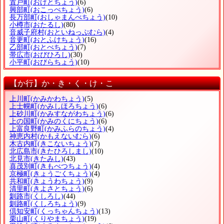
置戸町
(おけとちょう)
(6)
興部町
(おこっぺちょう)
(6)
長万部町
(おしゃまんべちょう)
(10)
小樽市
(おたるし)
(80)
音威子府村
(おといねっぷむら)
(4)
音更町
(おとふけちょう)
(16)
乙部町
(おとべちょう)
(7)
帯広市
(おびひろし)
(30)
小平町
(おびらちょう)
(10)
【か行】か・き・く・け・こ
上川町
(かみかわちょう)
(5)
上士幌町
(かみしほろちょう)
(6)
上砂川町
(かみすながわちょう)
(6)
上の国町
(かみのくにちょう)
(6)
上富良野町
(かみふらのちょう)
(4)
神恵内村
(かもえないむら)
(6)
木古内町
(きこないちょう)
(7)
北広島市
(きたひろしまし)
(10)
北見市
(きたみし)
(43)
喜茂別町
(きもべつちょう)
(4)
京極町
(きょうごくちょう)
(4)
共和町
(きょうわちょう)
(9)
清里町
(きよさとちょう)
(6)
釧路市
(くしろし)
(44)
釧路町
(くしろちょう)
(9)
倶知安町
(くっちゃんちょう)
(13)
栗山町
(くりやまちょう)
(19)