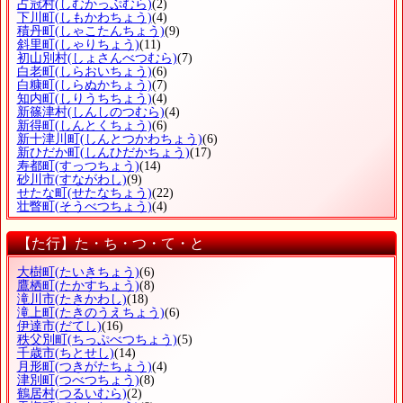
占冠村
(しむかっぷむら)
(2)
下川町
(しもかわちょう)
(4)
積丹町
(しゃこたんちょう)
(9)
斜里町
(しゃりちょう)
(11)
初山別村
(しょさんべつむら)
(7)
白老町
(しらおいちょう)
(6)
白糠町
(しらぬかちょう)
(7)
知内町
(しりうちちょう)
(4)
新篠津村
(しんしのつむら)
(4)
新得町
(しんとくちょう)
(6)
新十津川町
(しんとつかわちょう)
(6)
新ひだか町
(しんひだかちょう)
(17)
寿都町
(すっつちょう)
(14)
砂川市
(すながわし)
(9)
せたな町
(せたなちょう)
(22)
壮瞥町
(そうべつちょう)
(4)
【た行】た・ち・つ・て・と
大樹町
(たいきちょう)
(6)
鷹栖町
(たかすちょう)
(8)
滝川市
(たきかわし)
(18)
滝上町
(たきのうえちょう)
(6)
伊達市
(だてし)
(16)
秩父別町
(ちっぷべつちょう)
(5)
千歳市
(ちとせし)
(14)
月形町
(つきがたちょう)
(4)
津別町
(つべつちょう)
(8)
鶴居村
(つるいむら)
(2)