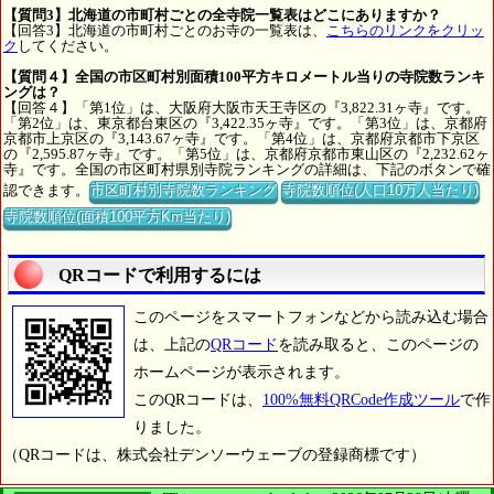
【質問3】北海道の市町村ごとの全寺院一覧表はどこにありますか？
【回答3】北海道の市町村ごとのお寺の一覧表は、
こちらのリンクをクリッ
ク
してください。
【質問４】全国の市区町村別面積100平方キロメートル当りの寺院数ランキ
ングは？
【回答４】「第1位」は、大阪府大阪市天王寺区の『3,822.31ヶ寺』です。
「第2位」は、東京都台東区の『3,422.35ヶ寺』です。「第3位」は、京都府
京都市上京区の『3,143.67ヶ寺』です。「第4位」は、京都府京都市下京区
の『2,595.87ヶ寺』です。「第5位」は、京都府京都市東山区の『2,232.62ヶ
寺』です。全国の市区町村県別寺院ランキングの詳細は、下記のボタンで確
認できます。
市区町村別寺院数ランキング
寺院数順位(人口10万人当たり)
寺院数順位(面積100平方Km当たり)
QRコードで利用するには
このページをスマートフォンなどから読み込む場合
は、上記の
QRコード
を読み取ると、このページの
ホームページが表示されます。
このQRコードは、
100%無料QRCode作成ツール
で作
りました。
（QRコードは、株式会社デンソーウェーブの登録商標です）