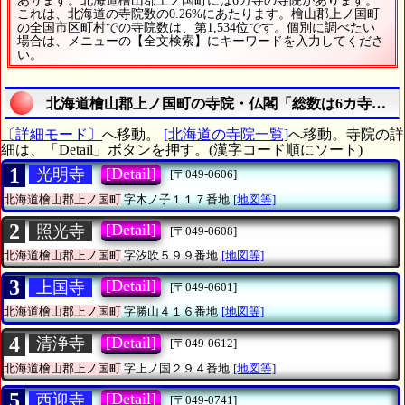
あります。北海道檜山郡上ノ国町には6カ寺の寺院があります。
これは、北海道の寺院数の0.26%にあたります。檜山郡上ノ国町
の全国市区町村での寺院数は、第1,534位です。個別に調べたい
場合は、メニューの【全文検索】にキーワードを入力してくださ
い。
北海道檜山郡上ノ国町の寺院・仏閣「総数は6カ寺」の
〔詳細モード〕
へ移動。
[北海道の寺院一覧]
へ移動。寺院の詳
細は、「Detail」ボタンを押す。(漢字コード順にソート)
1
[Detail]
光明寺
[〒049-0606]
北海道檜山郡上ノ国町
字木ノ子１１７番地
[地図等]
2
[Detail]
照光寺
[〒049-0608]
北海道檜山郡上ノ国町
字汐吹５９９番地
[地図等]
3
[Detail]
上国寺
[〒049-0601]
北海道檜山郡上ノ国町
字勝山４１６番地
[地図等]
4
[Detail]
清浄寺
[〒049-0612]
北海道檜山郡上ノ国町
字上ノ国２９４番地
[地図等]
5
[Detail]
西迎寺
[〒049-0741]