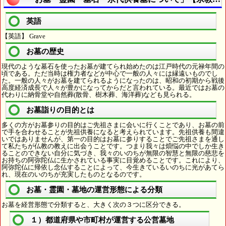
英語
【英語】 Grave
お墓の歴史
現代のような墓石を使ったお墓が建てられ始めたのは江戸時代の元禄年間の
頃である。ただ当時は権力者などが中心で一般の人々には縁遠いものでし
た。一般の人々がお墓を建てられるようになったのは、昭和の初期から戦後
高度経済成長で人々が豊かになってからだと言われている。最近ではお墓の
代わりに納骨堂や自然葬(散骨、樹木葬、海洋葬)なども見られる。
お墓詣りの目的とは
多くの方がお墓参りの目的はご先祖さまに会いに行くことであり、お墓の前
で手を合わせることが先祖供養になると考えられています。先祖供養も間違
いではありませんが、第一の目的はお墓に参りすることでご先祖さまを通し
て私たちが仏教の教えに出会うことです。つまり我々は煩悩の中でしか生き
ることのできない自分に気づき、我々のいのちが無限の智慧と無限の慈悲を
お持ちの阿弥陀仏に生かされている事実に目覚めることです。これにより、
阿弥陀仏に帰依し念仏することによって、今生きているいのちに光があてら
れ、現在のいのちが充実したものとなるのです。
お墓・霊園・墓地の運営形態による分類
お墓を経営形態で分類すると、大きく次の３つに区分できる。
１）都道府県や市町村が運営する公営墓地