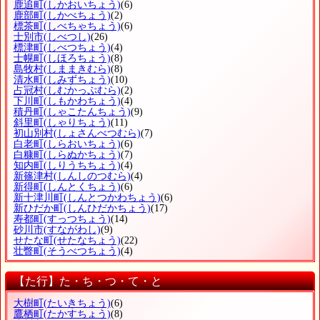
鹿追町
(しかおいちょう)
(6)
鹿部町
(しかべちょう)
(2)
標茶町
(しべちゃちょう)
(6)
士別市
(しべつし)
(26)
標津町
(しべつちょう)
(4)
士幌町
(しほろちょう)
(8)
島牧村
(しままきむら)
(8)
清水町
(しみずちょう)
(10)
占冠村
(しむかっぷむら)
(2)
下川町
(しもかわちょう)
(4)
積丹町
(しゃこたんちょう)
(9)
斜里町
(しゃりちょう)
(11)
初山別村
(しょさんべつむら)
(7)
白老町
(しらおいちょう)
(6)
白糠町
(しらぬかちょう)
(7)
知内町
(しりうちちょう)
(4)
新篠津村
(しんしのつむら)
(4)
新得町
(しんとくちょう)
(6)
新十津川町
(しんとつかわちょう)
(6)
新ひだか町
(しんひだかちょう)
(17)
寿都町
(すっつちょう)
(14)
砂川市
(すながわし)
(9)
せたな町
(せたなちょう)
(22)
壮瞥町
(そうべつちょう)
(4)
【た行】た・ち・つ・て・と
大樹町
(たいきちょう)
(6)
鷹栖町
(たかすちょう)
(8)