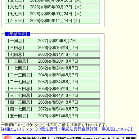
【年忌法要】
一般的に五七日から七七日の間に忌明け法要が行われます。
詳細はこのリンク【中陰法要日・年忌法要日自動計算・早見表について】