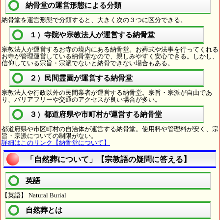
納骨堂の運営形態による分類
納骨堂を運営形態で分類すると、大きく次の３つに区分できる。
１）寺院や宗教法人が運営する納骨堂
宗教法人が運営するお寺の境内にある納骨堂。お葬式や法事を行ってくれる
お寺が管理運営している納骨堂なので、親しみやすく安心できる。しかし、
信仰している宗旨・宗派でないと納骨できない場合もある。
２）民間霊園が運営する納骨堂
宗教法人や行政以外の民間業者が運営する納骨堂。宗旨・宗派が自由であ
り、バリアフリーや交通のアクセスが良い場合が多い。
３）都道府県や市町村が運営する納骨堂
都道府県や市区町村の自治体が運営する納骨堂。使用料や管理料が安く、宗
旨・宗派についての制限がない。
詳細はこのリンク【納骨堂について】
「自然葬について」【宗教語の疑問に答える】
英語
【英語】 Natural Burial
自然葬とは