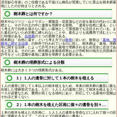
済宗妙心寺派）のご住職である千坂げん峰氏が荒廃していた里山を樹木葬墓
地にしたのが始まりとされる。
樹木葬とは何ですか？
樹木や山ツツジ・山ドウダン・紫陽花・花菖蒲などの花を墓石の代わりに墓
標とし、その下の土の中に遺骨を埋葬する形態。「遺骨が自然に還る」とい
う考え方で自然を壊さない新しい墓地として環境面でも注目されている。ま
た墓石がないため宗教に縛られないことや、墓石よりも低費用で済むといっ
た特徴がある。
自然葬
の１つの形態である。
樹木葬は「自然に還す」という考え方では
散骨
に近いが、散骨は「
墓地、埋
葬等に関する法律
」の枠外で行われているのに対し、樹木葬は「墓地、埋葬
等に関する法律」によって許可された墓地で埋葬されるため完全に合法であ
ると言える。そのため、樹木葬は各都道府県および市町村の地方公共団体の
許可をとった霊園や墓地に遺骨を埋葬する必要がある。
樹木葬の埋葬形式による分類
樹木葬には大きく３つの埋葬形式がある。
１）１人の遺骨に対して１本の樹木を植える
１人の遺骨に対して１本以上の樹木植えるため、本来の樹木葬の趣旨に最も
合致した埋葬形式である。ただ、１人１人の遺骨に対して樹木を植えるスペ
ースが必要なため、費用が高くなる傾向にあり、対応している墓地や霊園は
それほど多くない。
２）１本の樹木を植えた区画に個々の遺骨を別々に埋葬
１本の樹木を植えた大区画に、１人１人の遺骨を骨壺などに入れて個々の区
画に埋葬するタイプ。このタイプの樹木葬が一番多い。