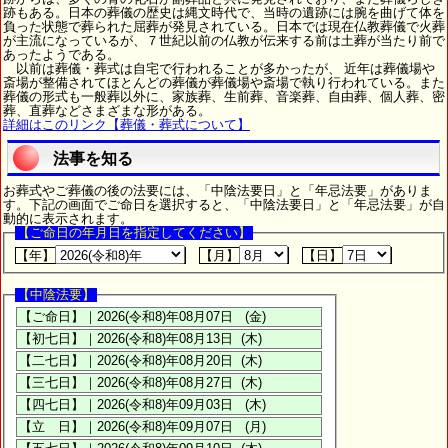
跡もある。日本の葬儀の歴史は縄文時代で、当時の遺跡には腕を曲げて体を
負った状態で葬られた屈葬が発見されている。日本では現在仏教葬儀で火葬
が主流になっているが、７世紀以前の仏教が伝来する前は土葬が当たり前で
あったようである。
以前は葬儀・葬式は自宅で行われることが多かったが、 近年は葬儀場や
斎場が整備されてほとんどの葬儀が葬儀場や斎場で執り行われている。また
葬儀の形式も一般葬以外に、家族葬、生前葬、音楽葬、自由葬、個人葬、密
葬、直葬などさまざまな形がある。
詳細はこのリンク【葬儀・葬式について】
法事を知る
お葬式やご葬儀の後の法要には、「中陰法要日」と「年忌法要」がありま
す。下記の画面でご命日を選択すると、「中陰法要日」と「年忌法要」が自
動的に表示されます。
【ご命日の年月日を指定してください】
【年】
【月】
【日】
【中陰法要】