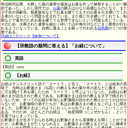
明治時代以降、火葬した後の遺骨や遺灰はお墓を作って納骨することが一般
的であった。しかし現代では、
お墓
の購入はかなり高価なものとなり、また
少子化や高齢化、核家族化などでお墓を建ててもそのお墓を引き継いでくれ
る者がいないという問題も生まれている。また仮に引き継いでくれても、転
勤などで遠方のためお墓を建てても管理できないという問題も生じている。
そのため、火葬された遺骨を細かく砕いて山や海や川などにまく散骨が行わ
れるようになっている。自然に還ることを願って行われる
自然葬
の１つの形
態である。
詳細はこのリンク【散骨について】
【宗教語の疑問に答える】「お経について」
英語
【英語】 sutra
【お経】
お経はサンスクリット語で「スートラ」と言う。「スートラ」とは縦糸の意
味で、当時はお釈迦さま（仏陀）の教えを木の葉や木の皮などに書き、それ
に穴を開けて糸を通したため「スートラ」と呼ぶようになった。お経はお釈
迦さまが説法された教えである。お釈迦さまは自分の教えを文字で残されて
いないため、すべてのお経が本当にお釈迦様が説かれた教えかどうかは分か
らないが、お釈迦様の弟子たちが「私はお釈迦さまの教えをこのように聞き
ました。お釈迦さまはこのようにおっしゃられていました。」ということで
ある。そのため、ほとんどのお経は、「如是我聞（にょぜがもん）」という
言葉ではじまっている。
お釈迦さまが生きておられる時はお釈迦さまから直接教えを聞くことができ
たが、お釈迦さまが亡くなられると、お釈迦さまの教えをどのように継承す
ればよいかが問題となった。そのために開かれた会議を「仏典結集（けつじ