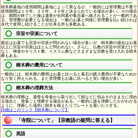
樹木葬墓地の使用期間は墓地によって異なるが、一般的には管理費は不要で
使用期間は１０年、２０年、３０年と決まられている場合が多い。その場合
は、期間が終了した後は遺骨が合同墓や集合墓へ移されることが一般的であ
る。管理費が必要となる場合は、一般のお墓と同様に管理費を払い続ければ
永代で使用し続けることが出来る所も多数ある。
宗旨や宗派について
最近はお墓でも宗旨や宗派が問われない場合が多いが、樹木葬の場合はお墓
以上に宗旨や宗派はほとんど問われない。さらに、仏教の宗旨や宗派だけで
なく、神道やキリスト教、イスラム教などさまざまな宗教を受け入れる樹木
葬もある。
樹木葬の費用について
一般的には、樹木葬の費用はお墓と比べると墓石の購入費用が不要なためか
なり安く抑えられる。また管理費もお墓に比べると安い場合が多い。
樹木葬の埋葬方法
樹木葬の埋葬は、遺骨を骨壷から取り出して紙などに包みそのまま土に埋め
る場合と、骨壷ごと埋葬する場合がある。一般的に誰を埋葬したかがわかる
ように、埋葬した場所に樹木を植えたりプレートを置いたりする。
詳細はこのリンク【樹木葬について】
「寺院について」【宗教語の疑問に答える】
英語