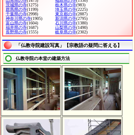
山形県の寺
(1473)
福島県の寺
(1530)
茨城県の寺
(1275)
栃木県の寺
(983)
群馬県の寺
(1199)
埼玉県の寺
(2225)
千葉県の寺
(2998)
東京都の寺
(2887)
神奈川県の寺
(1905)
新潟県の寺
(2795)
富山県の寺
(1604)
石川県の寺
(1380)
福井県の寺
(1687)
山梨県の寺
(1490)
長野県の寺
(1555)
岐阜県の寺
(2302)
「仏教寺院建設写真」【宗教語の疑問に答える】
仏教寺院の本堂の建築方法