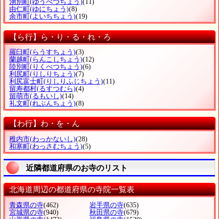
湧別町
(ゆうべつちょう)
(11)
由仁町
(ゆにちょう)
(8)
余市町
(よいちちょう)
(19)
【ら行】ら・り・る・れ・ろ
羅臼町
(らうすちょう)
(3)
蘭越町
(らんこしちょう)
(12)
陸別町
(りくべつちょう)
(6)
利尻町
(りしりちょう)
(7)
利尻富士町
(りしりふじちょう)
(11)
留寿都村
(るすつむら)
(4)
留萌市
(るもいし)
(14)
礼文町
(れぶんちょう)
(8)
【わ行】わ・を・ん
稚内市
(わっかないし)
(28)
和寒町
(わっさむちょう)
(5)
近隣都道府県のお寺のリスト
北海道周辺の都道府県の寺院一覧表
青森県の寺
(462)
岩手県の寺
(635)
宮城県の寺
(940)
秋田県の寺
(679)