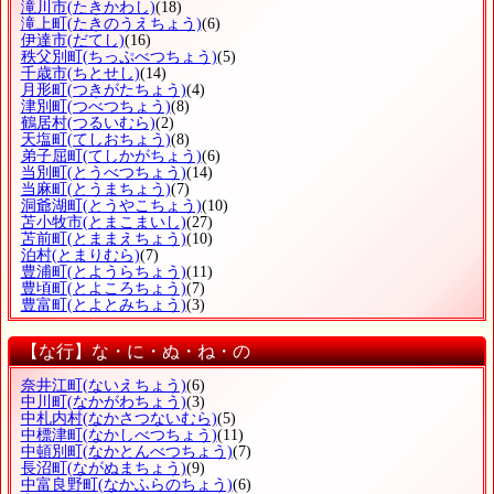
滝川市
(たきかわし)
(18)
滝上町
(たきのうえちょう)
(6)
伊達市
(だてし)
(16)
秩父別町
(ちっぷべつちょう)
(5)
千歳市
(ちとせし)
(14)
月形町
(つきがたちょう)
(4)
津別町
(つべつちょう)
(8)
鶴居村
(つるいむら)
(2)
天塩町
(てしおちょう)
(8)
弟子屈町
(てしかがちょう)
(6)
当別町
(とうべつちょう)
(14)
当麻町
(とうまちょう)
(7)
洞爺湖町
(とうやこちょう)
(10)
苫小牧市
(とまこまいし)
(27)
苫前町
(とままえちょう)
(10)
泊村
(とまりむら)
(7)
豊浦町
(とようらちょう)
(11)
豊頃町
(とよころちょう)
(7)
豊富町
(とよとみちょう)
(3)
【な行】な・に・ぬ・ね・の
奈井江町
(ないえちょう)
(6)
中川町
(なかがわちょう)
(3)
中札内村
(なかさつないむら)
(5)
中標津町
(なかしべつちょう)
(11)
中頓別町
(なかとんべつちょう)
(7)
長沼町
(ながぬまちょう)
(9)
中富良野町
(なかふらのちょう)
(6)