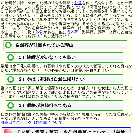
明治時代以降、火葬した後の遺骨や遺灰は
お墓
を作って納骨することが一般
的であった。しかし現代では、お墓の購入はかなり高価なものとなり、また
少子化や高齢化、核家族化などでお墓を建ててもそのお墓を引き継いでくれ
る者がいないという問題も生まれている。また仮に引き継いでくれても、転
勤などで遠方のためお墓を建てても管理できないという問題も生じている。
そのためお墓の代わりに、遺骨や遺灰を自然に還そうとする流れが新たに出
来つつある。それを自然葬という。自然葬には、遺骨を粉末状にして海や空
や山にそのまま撒く
散骨
がある。他に
樹木葬
、海洋葬、風葬、水葬など自然
に回帰するような葬り方も自然葬という。
自然葬が注目されている理由
１）跡継ぎがいなくても良い
最近は少子化の影響で、お墓参りやお墓を次の代まで管理してくれる身内が
いない場合が多くなり、その必要がない自然葬が注目されている。
２）やはり死後は自然に帰りたい
従来の墓では「家」単位に埋葬されるため、お嫁入りした女性から夫の墓に
入りたくない場合や、１人で静かに永眠したいなどの希望が多くなってい
る。また、死後は自然に帰りたい人の希望満たすことができる。
３）価格がお値打ちである
自然葬の相場は従来のお墓の半分から数分の１程度で済み、また管理費がい
らない場合がほとんどであるため価格がお値打ちである。
詳細はこのリンク【自然葬について】
「お墓・霊園・墓石・永代供養墓について」【宗教語