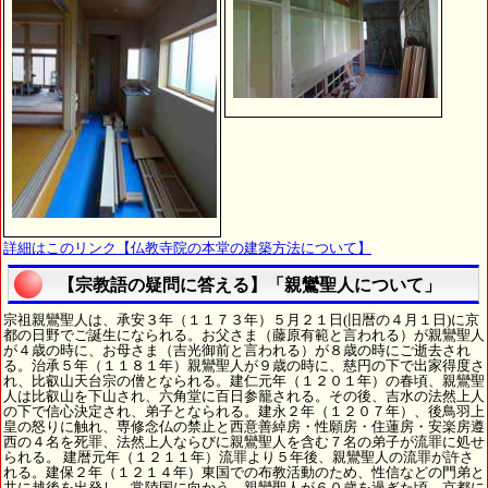
詳細はこのリンク【仏教寺院の本堂の建築方法について】
【宗教語の疑問に答える】「親鸞聖人について」
宗祖親鸞聖人は、承安３年（１１７３年）５月２１日(旧暦の４月１日)に京
都の日野でご誕生になられる。お父さま（藤原有範と言われる）が親鸞聖人
が４歳の時に、お母さま（吉光御前と言われる）が８歳の時にご逝去され
る。治承５年（１１８１年）親鸞聖人が９歳の時に、慈円の下で出家得度さ
れ、比叡山天台宗の僧となられる。建仁元年（１２０１年）の春頃、親鸞聖
人は比叡山を下山され、六角堂に百日参籠される。その後、吉水の法然上人
の下で信心決定され、弟子となられる。建永２年（１２０７年）、後鳥羽上
皇の怒りに触れ、専修念仏の禁止と西意善綽房・性願房・住蓮房・安楽房遵
西の４名を死罪、法然上人ならびに親鸞聖人を含む７名の弟子が流罪に処せ
られる。 建暦元年（１２１１年）流罪より５年後、親鸞聖人の流罪が許さ
れる。建保２年（１２１４年）東国での布教活動のため、性信などの門弟と
共に越後を出発し、常陸国に向かう。親鸞聖人が６０歳を過ぎた頃、京都に