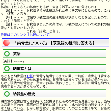
ゅう）」という。
仏教にはたくさんの仏典があるが、大きく以下の３つに分けられる。
【経】－－－ お釈迦さまが直接説かれた教えを文字にしたもので、これ
を「経蔵」と言う。
【律】－－－ 僧侶や仏教教団の生活規則や決まりなどを記したもので、
これを「律蔵」と言う。
【論】－－－ お釈迦さま以外の高僧が、仏教の教えについての解釈や解
説などを書いたもので、
これを「論蔵」と言う。
詳細はこのリンク【お経について】
「納骨堂について」【宗教語の疑問に答える】
英語
【英語】 ossuary
納骨堂とは
もともと納骨堂は
お墓
に遺骨を納骨するまでの間、一時的に遺骨を保管する
場所であった。そのため遺骨を預かる期間も決まっている場合が多かった。
しかし現代の納骨堂は、完全にお墓の代わりとして、恒久的に遺骨を納めて
供養するものが多くなっている。
納骨堂の歴史
納骨堂の歴史は古く奈良時代に発掘されたものの中にも見受けられる。当時
は霊廟と言われ、墓石が江戸時代に誕生したのに比べ納骨堂の歴史はとても
永く続いている。しかし納骨堂が一般的になったのはここ数十年で、お墓の