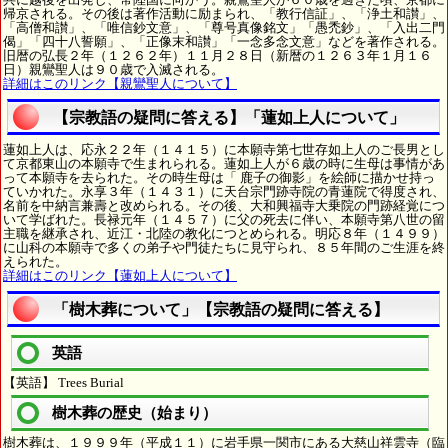
帰京される。その後は著作活動に励まられ、「教行信証」、「浄土和讃」、
「高僧和讃」、「唯信鈔文意」、「尊号真像銘文」「愚禿鈔」、「入出二門
偈」「四十八誓願」、「正像末和讃」「一念多念文意」などを著作される。
旧暦の弘長２年（１２６２年）１１月２８日（新暦の１２６３年１月１６
日）親鸞聖人は９０歳で入滅される。
詳細はこのリンク【親鸞聖人について】
【宗教語の疑問に答える】「蓮如上人について」
蓮如上人は、応永２２年（１４１５）に本願寺第七世存如上人のご長男とし
て京都東山の本願寺で生まれられる。蓮如上人が６歳の時に生母は事情があ
って本願寺を去られた。その時生母は「 鹿子の御影」を絵師に描かせ持っ
ていかれた。永享３年（１４３１）に天台宗門跡寺院の青蓮院で得度され、
名前を中納言兼壽と改められる。その後、大和興福寺大乗院の門跡経覚につ
いて学ばれた。長禄元年（１４５７）に父の死去に伴い、本願寺第八世の留
主職を継承され、近江・北陸の教化につとめられる。明応８年（１４９９）
に山科の本願寺で多くの弟子や門徒たちに見守られ、８５年間のご生涯を終
えられた。
詳細はこのリンク【蓮如上人について】
「樹木葬について」【宗教語の疑問に答える】
英語
【英語】 Trees Burial
樹木葬の歴史（始まり）
樹木葬は、１９９９年（平成１１）に岩手県一関市にある大慈山祥雲寺（臨