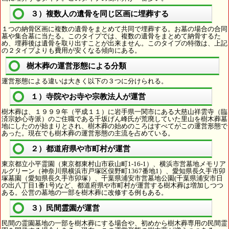
３）複数人の遺骨を同じ区画に埋葬する
１つの納骨区画に複数の遺骨をまとめて共同で埋葬する。お墓の場合の合同
墓や集合墓に当たる。このタイプでは、複数の遺骨をまとめて納骨するた
め、埋葬後は遺骨を取り出すことが出来ません。このタイプの特徴は、上記
の２タイプよりも費用が安くなる傾向にある。
樹木葬の運営形態による分類
運営形態による違いは大きく以下の３つに分けられる。
１）寺院やお寺や宗教法人が運営
樹木葬は、１９９９年（平成１１）に岩手県一関市にある大慈山祥雲寺（臨
済宗妙心寺派）のご住職である千坂げん峰氏が荒廃していた里山を樹木葬墓
地にしたのが始まりとされ、樹木葬の始めのころはすべてがこの運営形態で
あった。現在でも樹木葬の運営形態の主流を占めている。
２）都道府県や市町村が運営
東京都立小平霊園（東京都東村山市萩山町1-16-1）、横浜市営墓地メモリア
ルグリーン（神奈川県横浜市戸塚区俣野町1367番地1）、愛知県長久手市卯
塚墓園（愛知県長久手市卯塚）、千葉県浦安市営墓地公園(千葉県浦安市日
の出八丁目1番1号)など、都道府県や市町村が運営する樹木葬は増加しつつ
ある。公営の墓地の一部を樹木葬に改修する例もある。
３）民間霊園が運営
民間の霊園墓地の一部を樹木葬にする場合や、初めから樹木葬専用の民間霊