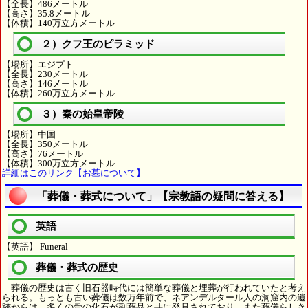
【全長】486メートル
【高さ】35.8メートル
【体積】140万立方メートル
２）クフ王のピラミッド
【場所】エジプト
【全長】230メートル
【高さ】146メートル
【体積】260万立方メートル
３）秦の始皇帝陵
【場所】中国
【全長】350メートル
【高さ】76メートル
【体積】300万立方メートル
詳細はこのリンク【お墓について】
「葬儀・葬式について」【宗教語の疑問に答える】
英語
【英語】 Funeral
葬儀・葬式の歴史
葬儀の歴史は古く旧石器時代には簡単な葬儀と埋葬が行われていたと考え
られる。もっとも古い葬儀は数万年前で、ネアンデルタール人の洞窟内の遺
跡からは、多くの骨の化石が副葬品と共に発見されており、また葬儀らしき