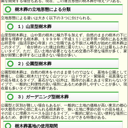
園を開発する場合もある。現在、この運営形態の樹木葬が増えつつある。
樹木葬の立地形態による分類
立地形態による違いは大きく以下の３つに分けられる。
１）山里型樹木葬
山里型樹木葬は、山や里の樹木に極力手を加えず、自然のままの樹木の下に
遺骨を埋葬する樹木葬。１９９９年（平成１１）に岩手県一関市にある大慈
山祥雲寺（臨済宗妙心寺派）のご住職である千坂げん峰氏が始めた樹木葬は
このタイプ。「命が終わった後は自然に還りたい」と願う人には最もふさわ
しいタイプ。ただ、広い土地が必要となるため交通の不便な場所が多く、家
族が頻繁に参拝するには適さない場合が多い。
２）公園型樹木葬
公園型樹木葬は、自然の樹木をそのまま使うのではなく、墓地を公園として
整備し、公園に樹木だけでなく山ツツジ・山ドウダン・紫陽花・花菖蒲など
の花を植えるタイプ。墓石がない以外は、既存のお墓とあまり変わらないタ
イプで、一般的に利便性の良い場所にあるため参拝しやすいことが多い。現
在最も多いタイプの樹木葬である。
３）ガーデニング型樹木葬
公園型と区別が難しい場合もあるが、一般的に土地の価格が高い東京の都心
や大都市の中心部に見られる樹木葬で、狭い土地に季節の折々の花を植え、
その近くに埋葬スペースを設けるタイプ。一般的に駅から近い便利な場所に
あるため、参拝する人が気軽に訪れることができる特徴がある。
樹木葬墓地の使用期間