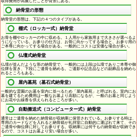
取得費用が高騰したことが背景にある。
納骨堂の形態
納骨堂の形態は、下記の４つのタイプがある。
棚式（ロッカー式）納骨堂
お骨を棚やロッカーの中に収める。１人用から家族用まで大きさが選べるよ
うになっている。お参りの仕方は、お骨に向かってする場合と、お参り用の
ご本尊に向かってする場合がある。一般的にコストは安価な場合が多い。
仏壇式納骨堂
仏壇が並んだような形の納骨堂で、一般的には上段は仏壇でありご本尊や御
位牌を置き、下段にご遺骨を納める。ご遺影や記念品などの副葬品を納めら
れるところもある。
屋内墓苑（墓石式納骨堂）
一般的な霊園のお墓を室内に並べるため「屋内墓苑」と呼ばれる。室内にお
墓を建てるため費用は一般なお墓より高額になるが、一般のお墓と同じよう
にお花やお線香を供えられるところが多い。
自動搬送式（コンピューター式）納骨堂
通常はご遺骨を納めた納骨箱が収納庫に保管されている。お参りする時は、
専用のカードなどを入れると納骨箱が礼拝室に自動的に運ばれて来て、その
ご遺骨や御位牌に対してお参りする。収納庫には何千もの納骨箱が収納でき
るので、コストはお墓より安い場合が多い。