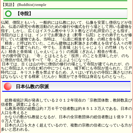
【英語】 (Buddhist) temple
【寺院】
仏閣、僧院ともいう。一般的には仏教において、仏像を安置し僧侶などが住
み、仏道の研究や布教活動のための修行や儀式を行う場として用いる建物を
指す。しかし、広くはイスラム教やキリスト教などの礼拝堂のことも指す。
寺院のはじまりは、インドでお釈迦さま（釈尊・仏陀）とその弟子たちが修
行していた建物である。当時は、「仏道に精進する舎」の精と舎を取って
「精舎」と呼ばれていた。これら建物はお釈迦さまの教えを信ずる人々の寄
進によって建てられた。中でも、王舎城（おうしゃじょう）の竹林（ちくり
ん）精舎と舎衛城（しゃえいじょう）の祇園（ぎおん）精舎が有名。
その後中国では、「寺」とはもともと「役所」のことを意味したが、のち
に僧侶が住む所をすべて「寺」とよぶようになった。
日本では、古くは山の中に僧侶の修行の場として寺院が建てられたが、の
ちに寺院は人々の住む町の中につくられ、城下町にも寺院が造られた。江戸
時代には、キリスト教を禁止するため、人々はいずれかの寺院に属さなけれ
ばならないとする檀家（だんか）制度ができ寺院は身近なものとなった。
日本仏教の宗派
総務省統計局が発表している２０１２年現在の「宗教団体数，教師数及び
信者数」調査によると、
仏教系寺院の総数は約７万６千で信者数は約８５１３万人である。日本の
人口を考えると
かなりの数が仏教徒となるが、日本の全宗教団体の総信者数は１億９７１
０万人であり、
日本の人口を大きく超えているので、複数の宗教の信者になっている方が
多いと思われる。