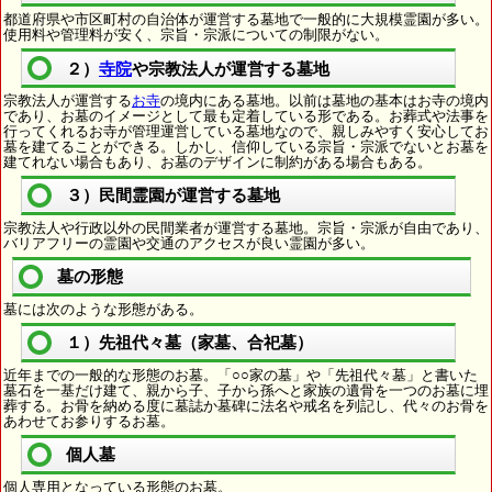
都道府県や市区町村の自治体が運営する墓地で一般的に大規模霊園が多い。
使用料や管理料が安く、宗旨・宗派についての制限がない。
２）
寺院
や宗教法人が運営する墓地
宗教法人が運営する
お寺
の境内にある墓地。以前は墓地の基本はお寺の境内
であり、お墓のイメージとして最も定着している形である。お葬式や法事を
行ってくれるお寺が管理運営している墓地なので、親しみやすく安心してお
墓を建てることができる。しかし、信仰している宗旨・宗派でないとお墓を
建てれない場合もあり、お墓のデザインに制約がある場合もある。
３）民間霊園が運営する墓地
宗教法人や行政以外の民間業者が運営する墓地。宗旨・宗派が自由であり、
バリアフリーの霊園や交通のアクセスが良い霊園が多い。
墓の形態
墓には次のような形態がある。
１）先祖代々墓（家墓、合祀墓）
近年までの一般的な形態のお墓。「○○家の墓」や「先祖代々墓」と書いた
墓石を一基だけ建て、親から子、子から孫へと家族の遺骨を一つのお墓に埋
葬する。お骨を納める度に墓誌か墓碑に法名や戒名を列記し、代々のお骨を
あわせてお参りするお墓。
個人墓
個人専用となっている形態のお墓。