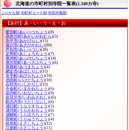
北海道の市町村別寺院一覧表(2,340カ寺)
ぶりがな順
市町村コード順
寺院件数順
【あ行】あ・い・う・え・お
愛別町
(あいべつちょう)
(8)
赤井川村
(あかいがわむら)
(3)
赤平市
(あかびらし)
(15)
旭川市
(あさひかわし)
(89)
芦別市
(あしべつし)
(28)
足寄町
(あしょろちょう)
(7)
厚岸町
(あっけしちょう)
(14)
厚沢部町
(あっさぶちょう)
(6)
厚真町
(あつまちょう)
(4)
網走市
(あばしりし)
(15)
安平町
(あびらちょう)
(10)
池田町
(いけだちょう)
(10)
石狩市
(いしかりし)
(33)
今金町
(いまかねちょう)
(6)
岩内町
(いわないちょう)
(9)
岩見沢市
(いわみざわし)
(45)
歌志内市
(うたしないし)
(8)
浦臼町
(うらうすちょう)
(5)
浦河町
(うらかわちょう)
(6)
浦幌町
(うらほろちょう)
(7)
雨竜町
(うりゅうちょう)
(4)
枝幸町
(えさしちょう)
(12)
江差町
(えさしちょう)
(11)