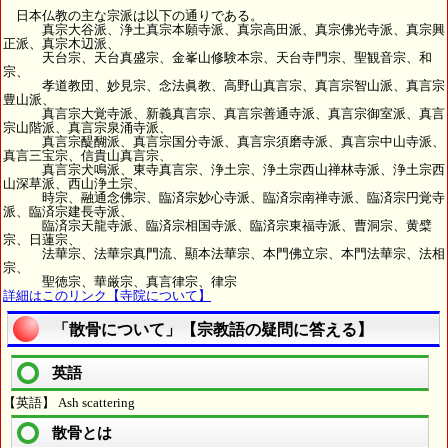
日本仏教の主な宗派は以下の通りである。
真宗大谷派、浄土真宗本願寺派、真宗高田派、真宗佛光寺派、真宗興
正派、真宗木辺派、
天台宗、天台真盛宗、金峯山修験本宗、天台寺門宗、聖観音宗、和
宗、
孝道教団、妙見宗、念法眞教、高野山真言宗、真言宗智山派、真言宗
豊山派、
真言宗大覚寺派、新義真言宗、真言宗善通寺派、真言宗御室派、真言
宗山階派、真言宗泉涌寺派、
真言宗醍醐派、真言宗国分寺派、真言宗須磨寺派、真言宗中山寺派、
真言三宝宗、信貴山真言宗、
真言宗犬鳴派、東寺真言宗、浄土宗、浄土宗西山禅林寺派、浄土宗西
山深草派、西山浄土宗、
時宗、融通念佛宗、臨済宗妙心寺派、臨済宗南禅寺派、臨済宗円覚寺
派、臨済宗建長寺派、
臨済宗天龍寺派、臨済宗相国寺派、臨済宗東福寺派、曹洞宗、黄檗
宗、日蓮宗、
法華宗、法華宗真門流、顯本法華宗、本門佛立宗、本門法華宗、法相
宗、
聖徳宗、華厳宗、真言律宗、律宗
詳細はこのリンク【寺院について】
「散骨について」【宗教語の疑問に答える】
英語
【英語】 Ash scattering
散骨とは