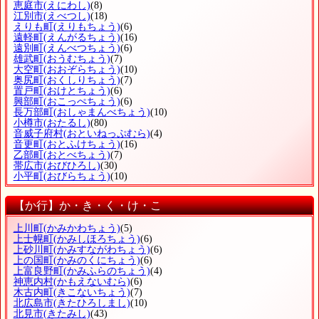
恵庭市
(えにわし)
(8)
江別市
(えべつし)
(18)
えりも町
(えりもちょう)
(6)
遠軽町
(えんがるちょう)
(16)
遠別町
(えんべつちょう)
(6)
雄武町
(おうむちょう)
(7)
大空町
(おおぞらちょう)
(10)
奥尻町
(おくしりちょう)
(7)
置戸町
(おけとちょう)
(6)
興部町
(おこっぺちょう)
(6)
長万部町
(おしゃまんべちょう)
(10)
小樽市
(おたるし)
(80)
音威子府村
(おといねっぷむら)
(4)
音更町
(おとふけちょう)
(16)
乙部町
(おとべちょう)
(7)
帯広市
(おびひろし)
(30)
小平町
(おびらちょう)
(10)
【か行】か・き・く・け・こ
上川町
(かみかわちょう)
(5)
上士幌町
(かみしほろちょう)
(6)
上砂川町
(かみすながわちょう)
(6)
上の国町
(かみのくにちょう)
(6)
上富良野町
(かみふらのちょう)
(4)
神恵内村
(かもえないむら)
(6)
木古内町
(きこないちょう)
(7)
北広島市
(きたひろしまし)
(10)
北見市
(きたみし)
(43)