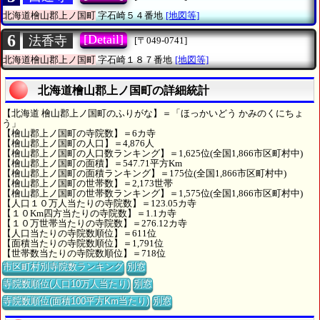
北海道檜山郡上ノ国町
字石崎５４番地
[地図等]
6
[Detail]
法香寺
[〒049-0741]
北海道檜山郡上ノ国町
字石崎１８７番地
[地図等]
北海道檜山郡上ノ国町の詳細統計
【北海道 檜山郡上ノ国町のふりがな】＝「ほっかいどう かみのくにちょ
う」
【檜山郡上ノ国町の寺院数】＝6カ寺
【檜山郡上ノ国町の人口】＝4,876人
【檜山郡上ノ国町の人口数ランキング】＝1,625位(全国1,866市区町村中)
【檜山郡上ノ国町の面積】＝547.71平方Km
【檜山郡上ノ国町の面積ランキング】＝175位(全国1,866市区町村中)
【檜山郡上ノ国町の世帯数】＝2,173世帯
【檜山郡上ノ国町の世帯数ランキング】＝1,575位(全国1,866市区町村中)
【人口１０万人当たりの寺院数】＝123.05カ寺
【１０Km四方当たりの寺院数】＝1.1カ寺
【１０万世帯当たりの寺院数】＝276.12カ寺
【人口当たりの寺院数順位】＝611位
【面積当たりの寺院数順位】＝1,791位
【世帯数当たりの寺院数順位】＝718位
市区町村別寺院数ランキング
別窓
寺院数順位(人口10万人当たり)
別窓
寺院数順位(面積100平方Km当たり)
別窓