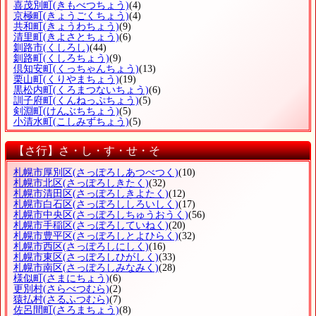
喜茂別町
(きもべつちょう)
(4)
京極町
(きょうごくちょう)
(4)
共和町
(きょうわちょう)
(9)
清里町
(きよさとちょう)
(6)
釧路市
(くしろし)
(44)
釧路町
(くしろちょう)
(9)
倶知安町
(くっちゃんちょう)
(13)
栗山町
(くりやまちょう)
(19)
黒松内町
(くろまつないちょう)
(6)
訓子府町
(くんねっぷちょう)
(5)
剣淵町
(けんぶちちょう)
(5)
小清水町
(こしみずちょう)
(5)
【さ行】さ・し・す・せ・そ
札幌市厚別区
(さっぽろしあつべつく)
(10)
札幌市北区
(さっぽろしきたく)
(32)
札幌市清田区
(さっぽろしきよたく)
(12)
札幌市白石区
(さっぽろししろいしく)
(17)
札幌市中央区
(さっぽろしちゅうおうく)
(56)
札幌市手稲区
(さっぽろしていねく)
(20)
札幌市豊平区
(さっぽろしとよひらく)
(32)
札幌市西区
(さっぽろしにしく)
(16)
札幌市東区
(さっぽろしひがしく)
(33)
札幌市南区
(さっぽろしみなみく)
(28)
様似町
(さまにちょう)
(6)
更別村
(さらべつむら)
(2)
猿払村
(さるふつむら)
(7)
佐呂間町
(さろまちょう)
(8)