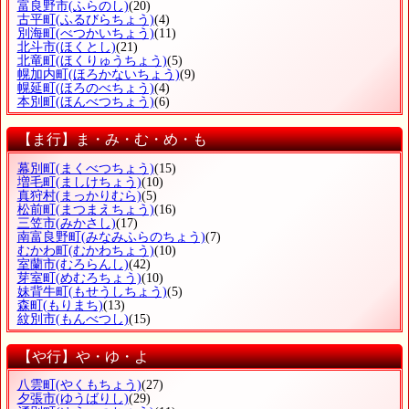
富良野市
(ふらのし)
(20)
古平町
(ふるびらちょう)
(4)
別海町
(べつかいちょう)
(11)
北斗市
(ほくとし)
(21)
北竜町
(ほくりゅうちょう)
(5)
幌加内町
(ほろかないちょう)
(9)
幌延町
(ほろのべちょう)
(4)
本別町
(ほんべつちょう)
(6)
【ま行】ま・み・む・め・も
幕別町
(まくべつちょう)
(15)
増毛町
(ましけちょう)
(10)
真狩村
(まっかりむら)
(5)
松前町
(まつまえちょう)
(16)
三笠市
(みかさし)
(17)
南富良野町
(みなみふらのちょう)
(7)
むかわ町
(むかわちょう)
(10)
室蘭市
(むろらんし)
(42)
芽室町
(めむろちょう)
(10)
妹背牛町
(もせうしちょう)
(5)
森町
(もりまち)
(13)
紋別市
(もんべつし)
(15)
【や行】や・ゆ・よ
八雲町
(やくもちょう)
(27)
夕張市
(ゆうばりし)
(29)