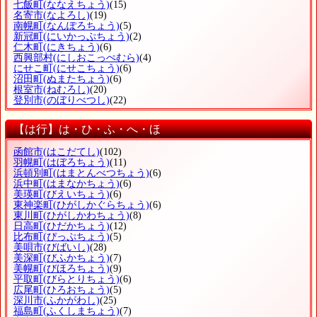
七飯町
(ななえちょう)
(15)
名寄市
(なよろし)
(19)
南幌町
(なんぽろちょう)
(5)
新冠町
(にいかっぷちょう)
(2)
仁木町
(にきちょう)
(6)
西興部村
(にしおこっぺむら)
(4)
にせこ町
(にせこちょう)
(6)
沼田町
(ぬまたちょう)
(6)
根室市
(ねむろし)
(20)
登別市
(のぼりべつし)
(22)
【は行】は・ひ・ふ・へ・ほ
函館市
(はこだてし)
(102)
羽幌町
(はぼろちょう)
(11)
浜頓別町
(はまとんべつちょう)
(6)
浜中町
(はまなかちょう)
(6)
美瑛町
(びえいちょう)
(6)
東神楽町
(ひがしかぐらちょう)
(6)
東川町
(ひがしかわちょう)
(8)
日高町
(ひだかちょう)
(12)
比布町
(ぴっぷちょう)
(5)
美唄市
(びばいし)
(28)
美深町
(びふかちょう)
(7)
美幌町
(びほろちょう)
(9)
平取町
(びらとりちょう)
(6)
広尾町
(ひろおちょう)
(5)
深川市
(ふかがわし)
(25)
福島町
(ふくしまちょう)
(7)