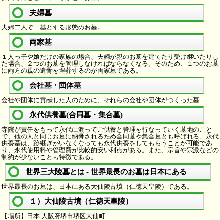
夫婦墓
夫婦二人で一基とする形態のお墓。
両家墓
１人っ子や娘だけの家族の場合、夫婦が親のお墓を建てたり受け継いだりし
た場合、２つのお墓を管理しなければならなくなる。そのため、１つのお墓
に両方の親の遺骨を埋葬するのが両家墓である。
会社墓・団体墓
会社や団体に貢献した人のために、それらの会社や団体がつくった墓
永代供養墓(合同墓・集合墓)
寺院が責任をもって永代に渡ってご供養と管理を行なっていく墓地のこと
で、他の人と同じお墓に納骨されるため合同墓や集合墓とも呼ばれる。永代
供養墓は、跡継ぎがいなくなっても永代供養をしてもらうことが可能であ
り、永代使用料や管理費が比較的安い利点がある。また、宗旨や宗派などの
制約が少ないことも特徴である。
世界三大陵墓とは - 世界最長のお墓は日本にある
世界最長のお墓は、日本にある大仙陵古墳（仁徳天皇陵）である。
１）大仙陵古墳（仁徳天皇陵）
【場所】日本 大阪府堺市堺区大仙町