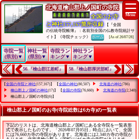
北海道檜山郡上ノ国町の寺院
全国のお寺
と神社157,167箇所収録
【『全国
の伝統寺院帳簿』：名前別全国の仏教寺院統計サ
イト】《寺院チェック》
ホーム
[As of 26/07/28]
寺院一覧
神社一覧
寺院ラン
神社ラン
(県別)▼
(県別)▼
キング▼
キング▼
56.『檜山郡江差町』
58.『檜山郡厚沢部町』
【
全国の寺院と神社
(157,167)】 【
全国の神社
(80,507)
北海道の神社
(786)
檜山郡上ノ国町の神社
(17)】 【
全国の寺院
(76,660)
北海道の寺院
(2,340)
檜山郡上ノ国町の寺院
(6)】
檜山郡上ノ国町のお寺(寺院総数は6カ寺)の一覧表
下記のリストは、北海道檜山郡上ノ国町にある全寺院を一覧表形
式で表示したものです。「2026年07月05日」時点において、全国
には76,660カ寺の寺院があります。北海道には2,340カ寺の寺院が