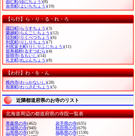
由仁町
(ゆにちょう)
(8)
余市町
(よいちちょう)
(19)
【ら行】ら・り・る・れ・ろ
羅臼町
(らうすちょう)
(3)
蘭越町
(らんこしちょう)
(12)
陸別町
(りくべつちょう)
(6)
利尻町
(りしりちょう)
(7)
利尻富士町
(りしりふじちょう)
(11)
留寿都村
(るすつむら)
(4)
留萌市
(るもいし)
(14)
礼文町
(れぶんちょう)
(8)
【わ行】わ・を・ん
稚内市
(わっかないし)
(28)
和寒町
(わっさむちょう)
(5)
近隣都道府県のお寺のリスト
北海道周辺の都道府県の寺院一覧表
青森県の寺
(462)
岩手県の寺
(635)
宮城県の寺
(940)
秋田県の寺
(679)
山形県の寺
(1473)
福島県の寺
(1530)