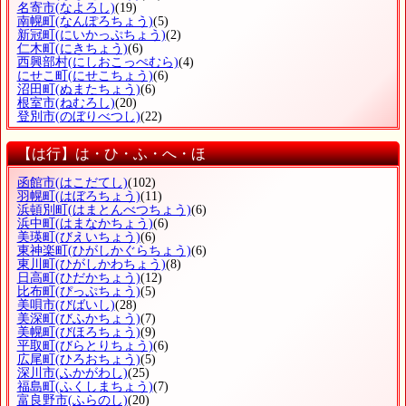
名寄市
(なよろし)
(19)
南幌町
(なんぽろちょう)
(5)
新冠町
(にいかっぷちょう)
(2)
仁木町
(にきちょう)
(6)
西興部村
(にしおこっぺむら)
(4)
にせこ町
(にせこちょう)
(6)
沼田町
(ぬまたちょう)
(6)
根室市
(ねむろし)
(20)
登別市
(のぼりべつし)
(22)
【は行】は・ひ・ふ・へ・ほ
函館市
(はこだてし)
(102)
羽幌町
(はぼろちょう)
(11)
浜頓別町
(はまとんべつちょう)
(6)
浜中町
(はまなかちょう)
(6)
美瑛町
(びえいちょう)
(6)
東神楽町
(ひがしかぐらちょう)
(6)
東川町
(ひがしかわちょう)
(8)
日高町
(ひだかちょう)
(12)
比布町
(ぴっぷちょう)
(5)
美唄市
(びばいし)
(28)
美深町
(びふかちょう)
(7)
美幌町
(びほろちょう)
(9)
平取町
(びらとりちょう)
(6)
広尾町
(ひろおちょう)
(5)
深川市
(ふかがわし)
(25)
福島町
(ふくしまちょう)
(7)
富良野市
(ふらのし)
(20)