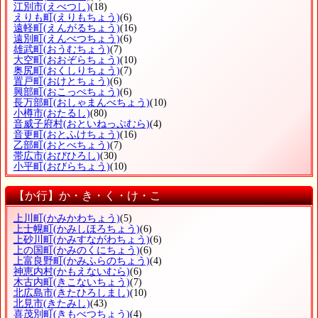
江別市
(えべつし)
(18)
えりも町
(えりもちょう)
(6)
遠軽町
(えんがるちょう)
(16)
遠別町
(えんべつちょう)
(6)
雄武町
(おうむちょう)
(7)
大空町
(おおぞらちょう)
(10)
奥尻町
(おくしりちょう)
(7)
置戸町
(おけとちょう)
(6)
興部町
(おこっぺちょう)
(6)
長万部町
(おしゃまんべちょう)
(10)
小樽市
(おたるし)
(80)
音威子府村
(おといねっぷむら)
(4)
音更町
(おとふけちょう)
(16)
乙部町
(おとべちょう)
(7)
帯広市
(おびひろし)
(30)
小平町
(おびらちょう)
(10)
【か行】か・き・く・け・こ
上川町
(かみかわちょう)
(5)
上士幌町
(かみしほろちょう)
(6)
上砂川町
(かみすながわちょう)
(6)
上の国町
(かみのくにちょう)
(6)
上富良野町
(かみふらのちょう)
(4)
神恵内村
(かもえないむら)
(6)
木古内町
(きこないちょう)
(7)
北広島市
(きたひろしまし)
(10)
北見市
(きたみし)
(43)
喜茂別町
(きもべつちょう)
(4)