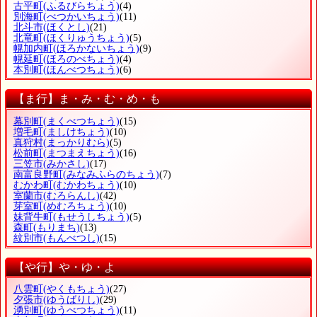
古平町
(ふるびらちょう)
(4)
別海町
(べつかいちょう)
(11)
北斗市
(ほくとし)
(21)
北竜町
(ほくりゅうちょう)
(5)
幌加内町
(ほろかないちょう)
(9)
幌延町
(ほろのべちょう)
(4)
本別町
(ほんべつちょう)
(6)
【ま行】ま・み・む・め・も
幕別町
(まくべつちょう)
(15)
増毛町
(ましけちょう)
(10)
真狩村
(まっかりむら)
(5)
松前町
(まつまえちょう)
(16)
三笠市
(みかさし)
(17)
南富良野町
(みなみふらのちょう)
(7)
むかわ町
(むかわちょう)
(10)
室蘭市
(むろらんし)
(42)
芽室町
(めむろちょう)
(10)
妹背牛町
(もせうしちょう)
(5)
森町
(もりまち)
(13)
紋別市
(もんべつし)
(15)
【や行】や・ゆ・よ
八雲町
(やくもちょう)
(27)
夕張市
(ゆうばりし)
(29)
湧別町
(ゆうべつちょう)
(11)