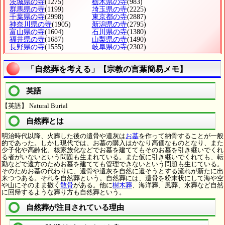
茨城県の寺
(1275)
栃木県の寺
(983)
群馬県の寺
(1199)
埼玉県の寺
(2225)
千葉県の寺
(2998)
東京都の寺
(2887)
神奈川県の寺
(1905)
新潟県の寺
(2795)
富山県の寺
(1604)
石川県の寺
(1380)
福井県の寺
(1687)
山梨県の寺
(1490)
長野県の寺
(1555)
岐阜県の寺
(2302)
「自然葬を考える」【宗教の言葉簡易メモ】
英語
【英語】 Natural Burial
自然葬とは
明治時代以降、火葬した後の遺骨や遺灰は
お墓
を作って納骨することが一般
的であった。しかし現代では、お墓の購入はかなり高価なものとなり、また
少子化や高齢化、核家族化などでお墓を建ててもそのお墓を引き継いでくれ
る者がいないという問題も生まれている。また仮に引き継いでくれても、転
勤などで遠方のためお墓を建てても管理できないという問題も生じている。
そのためお墓の代わりに、遺骨や遺灰を自然に還そうとする流れが新たに出
来つつある。それを自然葬という。自然葬には、遺骨を粉末状にして海や空
や山にそのまま撒く
散骨
がある。他に
樹木葬
、海洋葬、風葬、水葬など自然
に回帰するような葬り方も自然葬という。
自然葬が注目されている理由