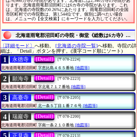
は76,660カ寺の寺院があります。北海道には2,340カ寺の寺院があ
ります。北海道雨竜郡沼田町には6カ寺の寺院があります。これ
は、北海道の寺院数の0.26%にあたります。雨竜郡沼田町の全国
市区町村での寺院数は、第1,544位です。個別に調べたい場合
は、メニューの【全文検索】にキーワードを入力してください。
北海道雨竜郡沼田町の寺院・御堂《総数は6カ寺》を検
〔詳細モード〕
へ移動。
[北海道の寺院一覧]
へ移動。寺院の詳
細は、「Detail」ボタンを押す。(漢字コード順にソート)
1
[Detail]
永徳寺
[〒078-2224]
北海道雨竜郡沼田町
字恵比島４６５番地
[地図等]
2
[Detail]
願海寺
[〒078-2223]
北海道雨竜郡沼田町
字北竜７１７番地
[地図等]
3
[Detail]
高臺寺
[〒078-2205]
北海道雨竜郡沼田町
北一条５丁目１番７６号
[地図等]
4
[Detail]
瑞巖寺
[〒078-2200]
北海道雨竜郡沼田町
字南一条２１０番地
[地図等]
5
[Detail]
正見寺
[〒078-2213]