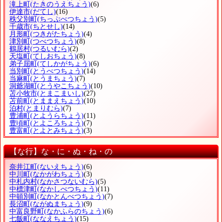
滝上町
(たきのうえちょう)
(6)
伊達市
(だてし)
(16)
秩父別町
(ちっぷべつちょう)
(5)
千歳市
(ちとせし)
(14)
月形町
(つきがたちょう)
(4)
津別町
(つべつちょう)
(8)
鶴居村
(つるいむら)
(2)
天塩町
(てしおちょう)
(8)
弟子屈町
(てしかがちょう)
(6)
当別町
(とうべつちょう)
(14)
当麻町
(とうまちょう)
(7)
洞爺湖町
(とうやこちょう)
(10)
苫小牧市
(とまこまいし)
(27)
苫前町
(とままえちょう)
(10)
泊村
(とまりむら)
(7)
豊浦町
(とようらちょう)
(11)
豊頃町
(とよころちょう)
(7)
豊富町
(とよとみちょう)
(3)
【な行】な・に・ぬ・ね・の
奈井江町
(ないえちょう)
(6)
中川町
(なかがわちょう)
(3)
中札内村
(なかさつないむら)
(5)
中標津町
(なかしべつちょう)
(11)
中頓別町
(なかとんべつちょう)
(7)
長沼町
(ながぬまちょう)
(9)
中富良野町
(なかふらのちょう)
(6)
七飯町
(ななえちょう)
(15)