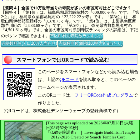
【質問４】全国で10万世帯当りの寺院が多いの市区町村はどこですか？
【回答４】「第1位」は、福島県相馬郡飯舘村の『600,000ヶ寺』です。「第
2位」は、福島県双葉郡葛尾村の『22,222.22ヶ寺』です。「第3位」は、和
歌山県伊都郡高野町の『8,378.75ヶ寺』です。「第4位」は、山梨県南巨摩
郡早川町の『5,933.68ヶ寺』です。「第5位」は、奈良県吉野郡黒滝村の
『4,501.61ヶ寺』です。全国の市区町村県別寺院ランキングの詳細は、下記
のボタンで確認できます。
市区町村別寺院数ランキング
寺院数順位(人口10万人当たり)
寺院数順位(面積100平方Km当たり)
スマートフォンではQRコードで読み込む
このページをスマートフォンなどから読み込む場合
は、上記の
QRコード
を読み取ると、このページの
ホームページが表示されます。
このQRコードは、
フリーQRCode作成プログラム
で
作りました。
（QRコードは、株式会社デンソーウェーブの登録商標です）
[This page was uploaded on 2026年07月28日(火曜
日)08時52分19秒]
『仏教寺院調査』 ｜ Investigate Buddhism Temple
｜
2012-2026
Created by
Search Temples Corp.