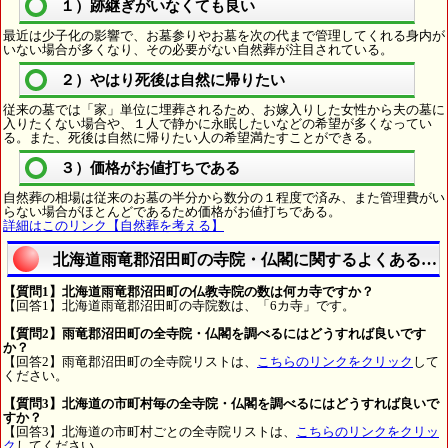
１）跡継ぎがいなくても良い
最近は少子化の影響で、お墓参りやお墓を次の代まで管理してくれる身内が
いない場合が多くなり、その必要がない自然葬が注目されている。
２）やはり死後は自然に帰りたい
従来の墓では「家」単位に埋葬されるため、お嫁入りした女性から夫の墓に
入りたくない場合や、１人で静かに永眠したいなどの希望が多くなってい
る。また、死後は自然に帰りたい人の希望満たすことができる。
３）価格がお値打ちである
自然葬の相場は従来のお墓の半分から数分の１程度で済み、また管理費がい
らない場合がほとんどであるため価格がお値打ちである。
詳細はこのリンク【自然葬を考える】
北海道雨竜郡沼田町の寺院・仏閣に関するよくある質
【質問1】北海道雨竜郡沼田町の仏教寺院の数は何カ寺ですか？
【回答1】北海道雨竜郡沼田町の寺院数は、「6カ寺」です。
【質問2】雨竜郡沼田町の全寺院・仏閣を調べるにはどうすれば良いです
か？
【回答2】雨竜郡沼田町の全寺院リストは、
こちらのリンクをクリック
して
ください。
【質問3】北海道の市町村毎の全寺院・仏閣を調べるにはどうすれば良いで
すか？
【回答3】北海道の市町村ごとの全寺院リストは、
こちらのリンクをクリッ
ク
してください。