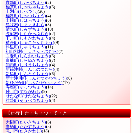
鹿部町
(しかべちょう)
(2)
標茶町
(しべちゃちょう)
(6)
士別市
(しべつし)
(26)
標津町
(しべつちょう)
(4)
士幌町
(しほろちょう)
(8)
島牧村
(しままきむら)
(8)
清水町
(しみずちょう)
(10)
占冠村
(しむかっぷむら)
(2)
下川町
(しもかわちょう)
(4)
積丹町
(しゃこたんちょう)
(9)
斜里町
(しゃりちょう)
(11)
初山別村
(しょさんべつむら)
(7)
白老町
(しらおいちょう)
(6)
白糠町
(しらぬかちょう)
(7)
知内町
(しりうちちょう)
(4)
新篠津村
(しんしのつむら)
(4)
新得町
(しんとくちょう)
(6)
新十津川町
(しんとつかわちょう)
(6)
新ひだか町
(しんひだかちょう)
(17)
寿都町
(すっつちょう)
(14)
砂川市
(すながわし)
(9)
せたな町
(せたなちょう)
(22)
壮瞥町
(そうべつちょう)
(4)
【た行】た・ち・つ・て・と
大樹町
(たいきちょう)
(6)
鷹栖町
(たかすちょう)
(8)
滝川市
(たきかわし)
(18)