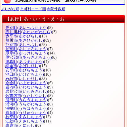
ぶりがな順
市町村コード順
寺院件数順
【あ行】あ・い・う・え・お
愛別町
(あいべつちょう)
(8)
赤井川村
(あかいがわむら)
(3)
赤平市
(あかびらし)
(15)
旭川市
(あさひかわし)
(89)
芦別市
(あしべつし)
(28)
足寄町
(あしょろちょう)
(7)
厚岸町
(あっけしちょう)
(14)
厚沢部町
(あっさぶちょう)
(6)
厚真町
(あつまちょう)
(4)
網走市
(あばしりし)
(15)
安平町
(あびらちょう)
(10)
池田町
(いけだちょう)
(10)
石狩市
(いしかりし)
(33)
今金町
(いまかねちょう)
(6)
岩内町
(いわないちょう)
(9)
岩見沢市
(いわみざわし)
(45)
歌志内市
(うたしないし)
(8)
浦臼町
(うらうすちょう)
(5)
浦河町
(うらかわちょう)
(6)
浦幌町
(うらほろちょう)
(7)
雨竜町
(うりゅうちょう)
(4)
枝幸町
(えさしちょう)
(12)
江差町
(えさしちょう)
(11)
恵庭市
(えにわし)
(8)