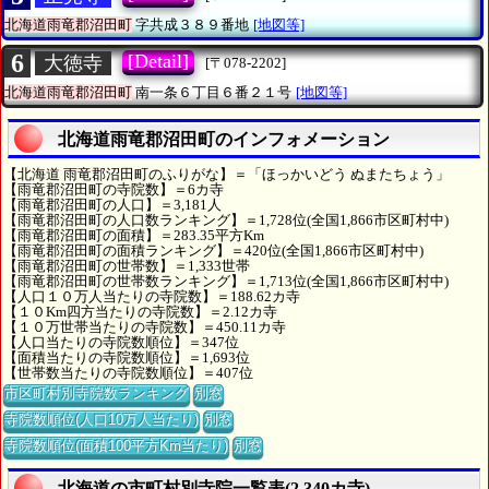
北海道雨竜郡沼田町
字共成３８９番地
[地図等]
6
[Detail]
大徳寺
[〒078-2202]
北海道雨竜郡沼田町
南一条６丁目６番２１号
[地図等]
北海道雨竜郡沼田町のインフォメーション
【北海道 雨竜郡沼田町のふりがな】＝「ほっかいどう ぬまたちょう」
【雨竜郡沼田町の寺院数】＝6カ寺
【雨竜郡沼田町の人口】＝3,181人
【雨竜郡沼田町の人口数ランキング】＝1,728位(全国1,866市区町村中)
【雨竜郡沼田町の面積】＝283.35平方Km
【雨竜郡沼田町の面積ランキング】＝420位(全国1,866市区町村中)
【雨竜郡沼田町の世帯数】＝1,333世帯
【雨竜郡沼田町の世帯数ランキング】＝1,713位(全国1,866市区町村中)
【人口１０万人当たりの寺院数】＝188.62カ寺
【１０Km四方当たりの寺院数】＝2.12カ寺
【１０万世帯当たりの寺院数】＝450.11カ寺
【人口当たりの寺院数順位】＝347位
【面積当たりの寺院数順位】＝1,693位
【世帯数当たりの寺院数順位】＝407位
市区町村別寺院数ランキング
別窓
寺院数順位(人口10万人当たり)
別窓
寺院数順位(面積100平方Km当たり)
別窓
北海道の市町村別寺院一覧表(2,340カ寺)