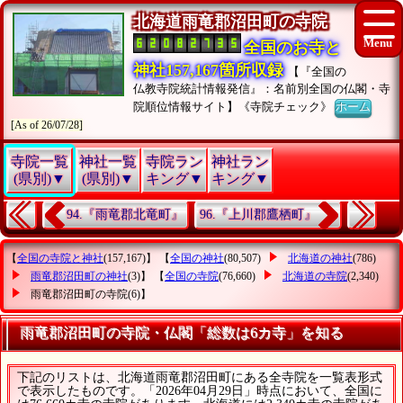
北海道雨竜郡沼田町の寺院
全国のお寺と
神社157,167箇所収録
【『全国の
仏教寺院統計情報発信』：名前別全国の仏閣・寺
院順位情報サイト】《寺院チェック》
ホーム
[As of 26/07/28]
寺院一覧
神社一覧
寺院ラン
神社ラン
(県別)▼
(県別)▼
キング▼
キング▼
94.『雨竜郡北竜町』
96.『上川郡鷹栖町』
【
全国の寺院と神社
(157,167)】 【
全国の神社
(80,507)
北海道の神社
(786)
雨竜郡沼田町の神社
(3)】 【
全国の寺院
(76,660)
北海道の寺院
(2,340)
雨竜郡沼田町の寺院
(6)】
雨竜郡沼田町の寺院・仏閣「総数は6カ寺」を知る
下記のリストは、北海道雨竜郡沼田町にある全寺院を一覧表形式
で表示したものです。「2026年04月29日」時点において、全国に