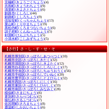
京極町
(きょうごくちょう)
(4)
共和町
(きょうわちょう)
(9)
清里町
(きよさとちょう)
(6)
釧路市
(くしろし)
(44)
釧路町
(くしろちょう)
(9)
倶知安町
(くっちゃんちょう)
(13)
栗山町
(くりやまちょう)
(19)
黒松内町
(くろまつないちょう)
(6)
訓子府町
(くんねっぷちょう)
(5)
剣淵町
(けんぶちちょう)
(5)
小清水町
(こしみずちょう)
(5)
【さ行】さ・し・す・せ・そ
札幌市厚別区
(さっぽろしあつべつく)
(10)
札幌市北区
(さっぽろしきたく)
(32)
札幌市清田区
(さっぽろしきよたく)
(12)
札幌市白石区
(さっぽろししろいしく)
(17)
札幌市中央区
(さっぽろしちゅうおうく)
(56)
札幌市手稲区
(さっぽろしていねく)
(20)
札幌市豊平区
(さっぽろしとよひらく)
(32)
札幌市西区
(さっぽろしにしく)
(16)
札幌市東区
(さっぽろしひがしく)
(33)
札幌市南区
(さっぽろしみなみく)
(28)
様似町
(さまにちょう)
(6)
更別村
(さらべつむら)
(2)
猿払村
(さるふつむら)
(7)
佐呂間町
(さろまちょう)
(8)
鹿追町
(しかおいちょう)
(6)