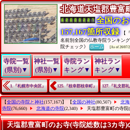
北海道天塩郡豊
全国のお
157,167箇所収録
【
名前別全国の仏教寺院ランキン
院チェック》
ホーム
[As of 26/07/2
寺院一覧
神社一覧
寺院ラン
神社ラン
(県別)▼
(県別)▼
キング▼
キング▼
1.『札幌市中央区』
125.『枝幸郡枝幸町』
127.『礼文郡
【
全国の寺院と神社
(157,167)】 【
全国の神社
(80,507)
北海
寺院
(76,660)
北海道の寺院
(2,340)
天塩郡豊富町の寺院
天塩郡豊富町のお寺(寺院総数は3カ寺