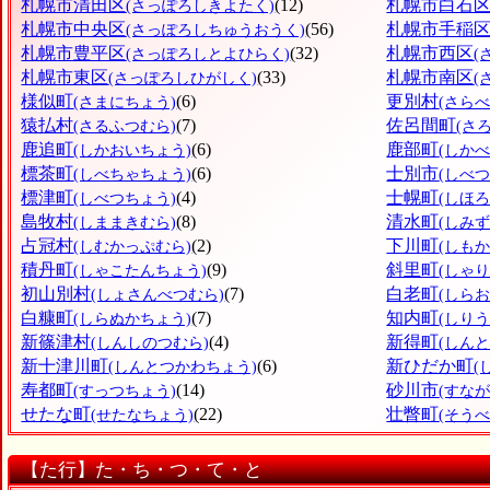
札幌市清田区
(12)
札幌市白石
(さっぽろしきよたく)
札幌市中央区
(56)
札幌市手稲
(さっぽろしちゅうおうく)
札幌市豊平区
(32)
札幌市西区
(さっぽろしとよひらく)
(
札幌市東区
(33)
札幌市南区
(さっぽろしひがしく)
(
様似町
(6)
更別村
(さまにちょう)
(さら
猿払村
(7)
佐呂間町
(さるふつむら)
(さ
鹿追町
(6)
鹿部町
(しかおいちょう)
(しか
標茶町
(6)
士別市
(しべちゃちょう)
(しべつ
標津町
(4)
士幌町
(しべつちょう)
(しほ
島牧村
(8)
清水町
(しままきむら)
(しみ
占冠村
(2)
下川町
(しむかっぷむら)
(しも
積丹町
(9)
斜里町
(しゃこたんちょう)
(しゃ
初山別村
(7)
白老町
(しょさんべつむら)
(しら
白糠町
(7)
知内町
(しらぬかちょう)
(しり
新篠津村
(4)
新得町
(しんしのつむら)
(しん
新十津川町
(6)
新ひだか町
(しんとつかわちょう)
(
寿都町
(14)
砂川市
(すっつちょう)
(すなが
せたな町
(22)
壮瞥町
(せたなちょう)
(そう
【た行】た・ち・つ・て・と