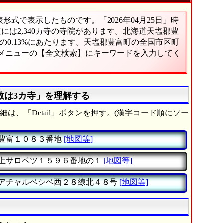
式で表示したものです。「2026年04月25日」時
道には2,340カ寺の寺院があります。北海道天塩郡豊
0.13%にあたります。天塩郡豊富町の全国市区町
、メニューの【全文検索】にキーワードを入力してく
数は3カ寺」を理解する
は、「Detail」ボタンを押す。(漢字コード順にソー
豊富１０８３番地
[地図等]
上サロベツ１５９６番地の１
[地図等]
アチャルベシベ西２８線北４８号
[地図等]