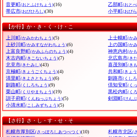
音更町
(16)
乙部町
(おとふけちょう)
(おと
帯広市
(30)
小平町
(おびひろし)
(おび
【か行】か・き・く・け・こ
上川町
(5)
上士幌町
(かみかわちょう)
(か
上砂川町
(6)
上の国町
(かみすながわちょう)
(か
上富良野町
(4)
神恵内村
(かみふらのちょう)
(か
木古内町
(7)
北広島市
(きこないちょう)
(き
北見市
(43)
喜茂別町
(きたみし)
(き
京極町
(4)
共和町
(きょうごくちょう)
(きょ
清里町
(6)
釧路市
(きよさとちょう)
(くしろ
釧路町
(9)
倶知安町
(くしろちょう)
(く
栗山町
(19)
黒松内町
(くりやまちょう)
(く
訓子府町
(5)
剣淵町
(くんねっぷちょう)
(けん
小清水町
(5)
(こしみずちょう)
【さ行】さ・し・す・せ・そ
札幌市厚別区
(10)
札幌市北区
(さっぽろしあつべつく)
(