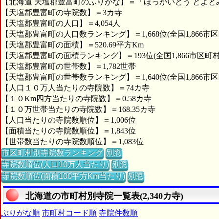
【北海道 天塩郡豊富町のふりがな】＝「ほっかいどう とよと
【天塩郡豊富町の寺院数】＝3カ寺
【天塩郡豊富町の人口】＝4,054人
【天塩郡豊富町の人口数ランキング】＝1,668位(全国1,866市区
【天塩郡豊富町の面積】＝520.69平方Km
【天塩郡豊富町の面積ランキング】＝193位(全国1,866市区町村
【天塩郡豊富町の世帯数】＝1,782世帯
【天塩郡豊富町の世帯数ランキング】＝1,640位(全国1,866市区
【人口１０万人当たりの寺院数】＝74カ寺
【１０Km四方当たりの寺院数】＝0.58カ寺
【１０万世帯当たりの寺院数】＝168.35カ寺
【人口当たりの寺院数順位】＝1,006位
【面積当たりの寺院数順位】＝1,843位
【世帯数当たりの寺院数順位】＝1,083位
市区町村別寺院数ランキング
別窓
寺院数順位(人口10万人当たり)
別窓
寺院数順位(面積100平方Km当たり)
別窓
北海道の市町村別寺院一覧表(2,340カ寺)
ぶりがな順
市町村コード順
寺院件数順