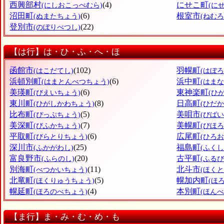
西興部村
(4)
にせこ町
(にしおこっぺむら)
(に
沼田町
(6)
根室市
(ぬまたちょう)
(ねむろ
登別市
(22)
(のぼりべつし)
【は行】は・ひ・ふ・へ・ほ
函館市
(102)
羽幌町
(はこだてし)
(はぼ
浜頓別町
(6)
浜中町
(はまとんべつちょう)
(はま
美瑛町
(6)
東神楽町
(びえいちょう)
(ひ
東川町
(8)
日高町
(ひがしかわちょう)
(ひだ
比布町
(5)
美唄市
(ぴっぷちょう)
(びばい
美深町
(7)
美幌町
(びふかちょう)
(びほ
平取町
(6)
広尾町
(びらとりちょう)
(ひろ
深川市
(25)
福島町
(ふかがわし)
(ふく
富良野市
(20)
古平町
(ふらのし)
(ふる
別海町
(11)
北斗市
(べつかいちょう)
(ほくと
北竜町
(5)
幌加内町
(ほくりゅうちょう)
(ほ
幌延町
(4)
本別町
(ほろのべちょう)
(ほん
【ま行】ま・み・む・め・も