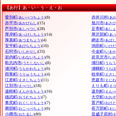
【あ行】あ・い・う・え・お
愛別町
(8)
赤井川村
(あいべつちょう)
(あ
赤平市
(15)
旭川市
(あかびらし)
(あさ
芦別市
(28)
足寄町
(あしべつし)
(あし
厚岸町
(14)
厚沢部町
(あっけしちょう)
(あ
厚真町
(4)
網走市
(あつまちょう)
(あばし
安平町
(10)
池田町
(あびらちょう)
(いけ
石狩市
(33)
今金町
(いしかりし)
(いま
岩内町
(9)
岩見沢市
(いわないちょう)
(い
歌志内市
(8)
浦臼町
(うたしないし)
(うら
浦河町
(6)
浦幌町
(うらかわちょう)
(うら
雨竜町
(4)
枝幸町
(うりゅうちょう)
(えさ
江差町
(11)
恵庭市
(えさしちょう)
(えにわ
江別市
(18)
えりも町
(えべつし)
(え
遠軽町
(16)
遠別町
(えんがるちょう)
(えん
雄武町
(7)
大空町
(おうむちょう)
(おお
奥尻町
(7)
置戸町
(おくしりちょう)
(おけ
興部町
(6)
長万部町
(おこっぺちょう)
(お
小樽市
(80)
音威子府村
(おたるし)
(