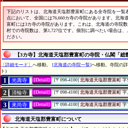
下記のリストは、北海道天塩郡豊富町にある全寺院を一覧表形
点において、全国には76,660カ寺の寺院があります。北海
富町には3カ寺の寺院があります。これは、北海道の寺院数の
村での寺院数は、第1,727位です。個別に調べたい場合は
ださい。
【3カ寺】北海道天塩郡豊富町の寺院・仏閣「総
〔詳細モード〕
へ移動。
[北海道の寺院一覧]
へ移動。寺院の詳細
ト)
1
[Detail]
光壽寺
[〒098-4100]
北海道天塩郡豊富町
字
2
[Detail]
清輪寺
[〒098-4100]
北海道天塩郡豊富町
字
3
[Detail]
來尚寺
[〒098-4100]
北海道天塩郡豊富町
字
北海道天塩郡豊富町について