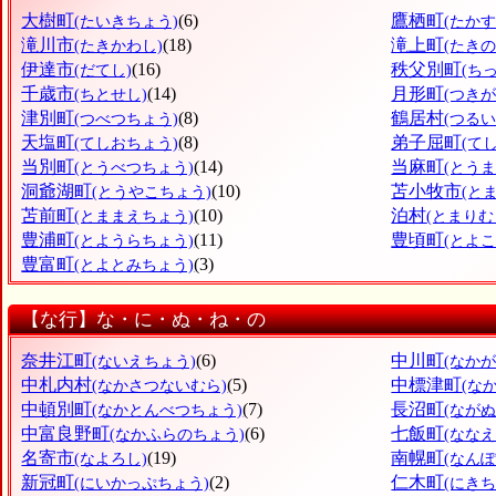
大樹町
(6)
鷹栖町
(たいきちょう)
(たか
滝川市
(18)
滝上町
(たきかわし)
(たき
伊達市
(16)
秩父別町
(だてし)
(ち
千歳市
(14)
月形町
(ちとせし)
(つき
津別町
(8)
鶴居村
(つべつちょう)
(つるい
天塩町
(8)
弟子屈町
(てしおちょう)
(て
当別町
(14)
当麻町
(とうべつちょう)
(とう
洞爺湖町
(10)
苫小牧市
(とうやこちょう)
(と
苫前町
(10)
泊村
(とままえちょう)
(とまりむ
豊浦町
(11)
豊頃町
(とようらちょう)
(とよ
豊富町
(3)
(とよとみちょう)
【な行】な・に・ぬ・ね・の
奈井江町
(6)
中川町
(ないえちょう)
(なか
中札内村
(5)
中標津町
(なかさつないむら)
(な
中頓別町
(7)
長沼町
(なかとんべつちょう)
(なが
中富良野町
(6)
七飯町
(なかふらのちょう)
(なな
名寄市
(19)
南幌町
(なよろし)
(なん
新冠町
(2)
仁木町
(にいかっぷちょう)
(にきち