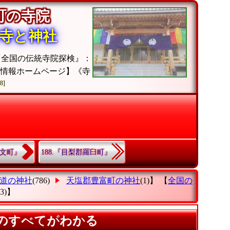
富町の寺院
寺と神社
『全国の伝統寺院探検』：
グ情報ホームページ】《寺
8]
礼文町』
188.『目梨郡羅臼町』
道の神社
(786)
天塩郡豊富町の神社
(1)】 【
全国の
(3)】
)のすべてがわかる