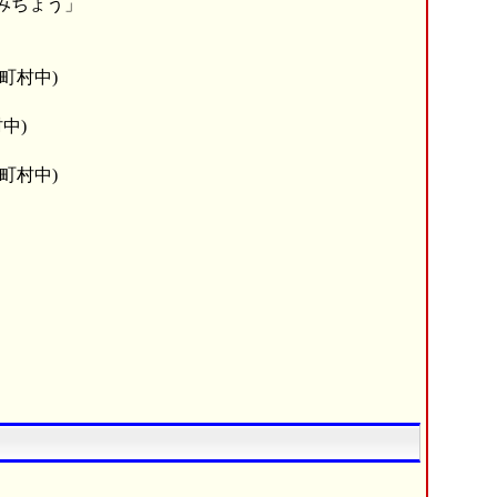
みちょう」
町村中)
中)
町村中)