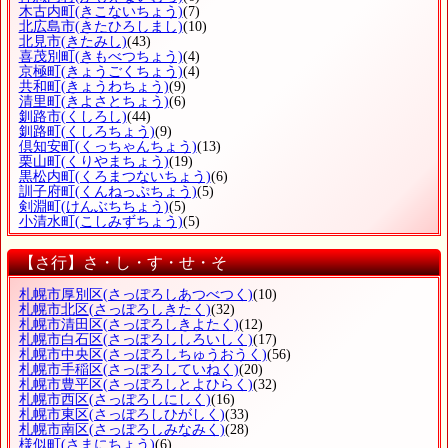
木古内町
(きこないちょう)
(7)
北広島市
(きたひろしまし)
(10)
北見市
(きたみし)
(43)
喜茂別町
(きもべつちょう)
(4)
京極町
(きょうごくちょう)
(4)
共和町
(きょうわちょう)
(9)
清里町
(きよさとちょう)
(6)
釧路市
(くしろし)
(44)
釧路町
(くしろちょう)
(9)
倶知安町
(くっちゃんちょう)
(13)
栗山町
(くりやまちょう)
(19)
黒松内町
(くろまつないちょう)
(6)
訓子府町
(くんねっぷちょう)
(5)
剣淵町
(けんぶちちょう)
(5)
小清水町
(こしみずちょう)
(5)
【さ行】さ・し・す・せ・そ
札幌市厚別区
(さっぽろしあつべつく)
(10)
札幌市北区
(さっぽろしきたく)
(32)
札幌市清田区
(さっぽろしきよたく)
(12)
札幌市白石区
(さっぽろししろいしく)
(17)
札幌市中央区
(さっぽろしちゅうおうく)
(56)
札幌市手稲区
(さっぽろしていねく)
(20)
札幌市豊平区
(さっぽろしとよひらく)
(32)
札幌市西区
(さっぽろしにしく)
(16)
札幌市東区
(さっぽろしひがしく)
(33)
札幌市南区
(さっぽろしみなみく)
(28)
様似町
(さまにちょう)
(6)