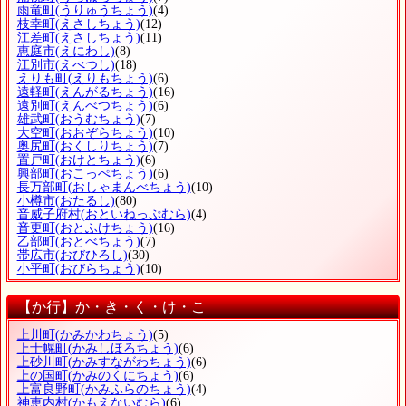
雨竜町
(うりゅうちょう)
(4)
枝幸町
(えさしちょう)
(12)
江差町
(えさしちょう)
(11)
恵庭市
(えにわし)
(8)
江別市
(えべつし)
(18)
えりも町
(えりもちょう)
(6)
遠軽町
(えんがるちょう)
(16)
遠別町
(えんべつちょう)
(6)
雄武町
(おうむちょう)
(7)
大空町
(おおぞらちょう)
(10)
奥尻町
(おくしりちょう)
(7)
置戸町
(おけとちょう)
(6)
興部町
(おこっぺちょう)
(6)
長万部町
(おしゃまんべちょう)
(10)
小樽市
(おたるし)
(80)
音威子府村
(おといねっぷむら)
(4)
音更町
(おとふけちょう)
(16)
乙部町
(おとべちょう)
(7)
帯広市
(おびひろし)
(30)
小平町
(おびらちょう)
(10)
【か行】か・き・く・け・こ
上川町
(かみかわちょう)
(5)
上士幌町
(かみしほろちょう)
(6)
上砂川町
(かみすながわちょう)
(6)
上の国町
(かみのくにちょう)
(6)
上富良野町
(かみふらのちょう)
(4)
神恵内村
(かもえないむら)
(6)