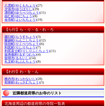
八雲町
(やくもちょう)
(27)
夕張市
(ゆうばりし)
(29)
湧別町
(ゆうべつちょう)
(11)
由仁町
(ゆにちょう)
(8)
余市町
(よいちちょう)
(19)
【ら行】ら・り・る・れ・ろ
羅臼町
(らうすちょう)
(3)
蘭越町
(らんこしちょう)
(12)
陸別町
(りくべつちょう)
(6)
利尻町
(りしりちょう)
(7)
利尻富士町
(りしりふじちょう)
(11)
留寿都村
(るすつむら)
(4)
留萌市
(るもいし)
(14)
礼文町
(れぶんちょう)
(8)
【わ行】わ・を・ん
稚内市
(わっかないし)
(28)
和寒町
(わっさむちょう)
(5)
近隣都道府県のお寺のリスト
北海道周辺の都道府県の寺院一覧表