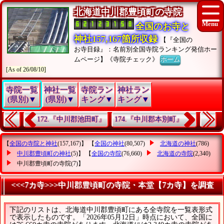
北海道中川郡豊頃町の寺院
全国のお寺と
神社157,167箇所収録
【『全国の
お寺目録』：名前別全国寺院ランキング発信ホー
ムページ】《寺院チェック》
ホーム
[As of 26/08/10]
寺院一覧
神社一覧
寺院ラン
神社ラン
(県別)▼
(県別)▼
キング▼
キング▼
172.『中川郡池田町』
174.『中川郡本別町』
【
全国の寺院と神社
(157,167)】 【
全国の神社
(80,507)
北海道の神社
(786)
中川郡豊頃町の神社
(5)】 【
全国の寺院
(76,660)
北海道の寺院
(2,340)
中川郡豊頃町の寺院
(7)】
<<<7カ寺>>>中川郡豊頃町の寺院・本堂【7カ寺】を調査
下記のリストは、北海道中川郡豊頃町にある全寺院を一覧表形式
で表示したものです。「2026年05月12日」時点において、全国に