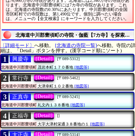
は76,660カ寺の寺院があります。北海道には2,340カ寺の寺院があ
ります。北海道中川郡豊頃町には7カ寺の寺院があります。これ
は、北海道の寺院数の0.30%にあたります。中川郡豊頃町の全国
市区町村での寺院数は、第1,490位です。個別に調べたい場合
は、メニューの【全文検索】にキーワードを入力してください。
北海道中川郡豊頃町の寺院・伽藍【7カ寺】を探索する
〔詳細モード〕
へ移動。
[北海道の寺院一覧]
へ移動。寺院の詳
細は、「Detail」ボタンを押す。(漢字コード順にソート)
1
[Detail]
興慶寺
[〒089-5312]
北海道中川郡豊頃町
茂岩本町１７０番地
[地図等]
2
[Detail]
常行寺
[〒089-5462]
北海道中川郡豊頃町
大津幸町１０２番地
[地図等]
3
[Detail]
正真寺
[〒089-5245]
北海道中川郡豊頃町
礼文内１３８番地
[地図等]
4
[Detail]
正福寺
[]
北海道中川郡豊頃町
大字大津村栄通３８番地の１
[地図等]
5
[Detail]
大正寺
[〒089-5314]