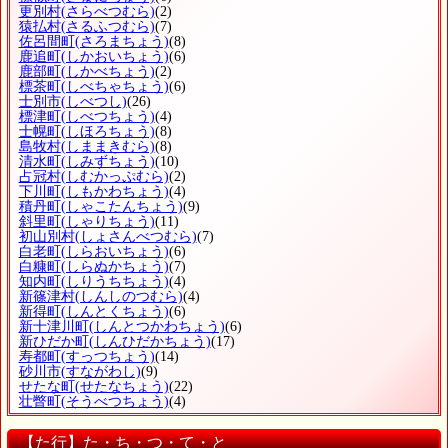
更別村
(さらべつむら)
(2)
猿払村
(さるふつむら)
(7)
佐呂間町
(さろまちょう)
(8)
鹿追町
(しかおいちょう)
(6)
鹿部町
(しかべちょう)
(2)
標茶町
(しべちゃちょう)
(6)
士別市
(しべつし)
(26)
標津町
(しべつちょう)
(4)
士幌町
(しほろちょう)
(8)
島牧村
(しままきむら)
(8)
清水町
(しみずちょう)
(10)
占冠村
(しむかっぷむら)
(2)
下川町
(しもかわちょう)
(4)
積丹町
(しゃこたんちょう)
(9)
斜里町
(しゃりちょう)
(11)
初山別村
(しょさんべつむら)
(7)
白老町
(しらおいちょう)
(6)
白糠町
(しらぬかちょう)
(7)
知内町
(しりうちちょう)
(4)
新篠津村
(しんしのつむら)
(4)
新得町
(しんとくちょう)
(6)
新十津川町
(しんとつかわちょう)
(6)
新ひだか町
(しんひだかちょう)
(17)
寿都町
(すっつちょう)
(14)
砂川市
(すながわし)
(9)
せたな町
(せたなちょう)
(22)
壮瞥町
(そうべつちょう)
(4)
【た行】た・ち・つ・て・と