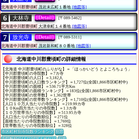
北海道中川郡豊頃町
茂岩末広町１番地
[地図等]
6
[Detail]
大林寺
[〒089-5462]
北海道中川郡豊頃町
大津幸町１４番地
[地図等]
7
[Detail]
放光寺
[〒089-5311]
北海道中川郡豊頃町
茂岩新和町８０番地
[地図等]
北海道中川郡豊頃町の詳細情報
【北海道 中川郡豊頃町のふりがな】＝「ほっかいどう とよころちょう」
【中川郡豊頃町の寺院数】＝7カ寺
【中川郡豊頃町の人口】＝3,182人
【中川郡豊頃町の人口数ランキング】＝1,727位(全国1,866市区町村中)
【中川郡豊頃町の面積】＝536.71平方Km
【中川郡豊頃町の面積ランキング】＝183位(全国1,866市区町村中)
【中川郡豊頃町の世帯数】＝1,362世帯
【中川郡豊頃町の世帯数ランキング】＝1,710位(全国1,866市区町村中)
【人口１０万人当たりの寺院数】＝219.99カ寺
【１０Km四方当たりの寺院数】＝1.3カ寺
【１０万世帯当たりの寺院数】＝513.95カ寺
【人口当たりの寺院数順位】＝271位
【面積当たりの寺院数順位】＝1,769位
【世帯数当たりの寺院数順位】＝328位
市区町村別寺院数ランキング
別窓
寺院数順位(人口10万人当たり)
別窓