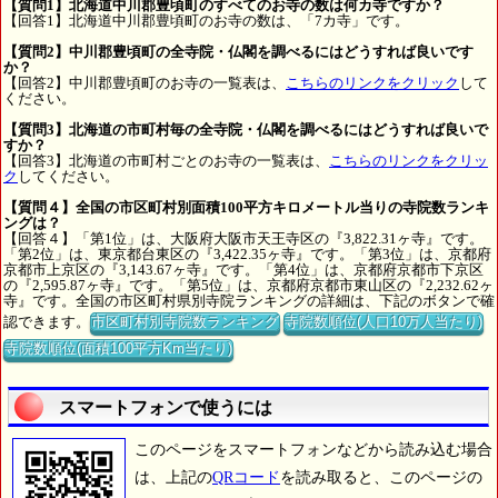
【質問1】北海道中川郡豊頃町のすべてのお寺の数は何カ寺ですか？
【回答1】北海道中川郡豊頃町のお寺の数は、「7カ寺」です。
【質問2】中川郡豊頃町の全寺院・仏閣を調べるにはどうすれば良いです
か？
【回答2】中川郡豊頃町のお寺の一覧表は、
こちらのリンクをクリック
して
ください。
【質問3】北海道の市町村毎の全寺院・仏閣を調べるにはどうすれば良いで
すか？
【回答3】北海道の市町村ごとのお寺の一覧表は、
こちらのリンクをクリッ
ク
してください。
【質問４】全国の市区町村別面積100平方キロメートル当りの寺院数ランキ
ングは？
【回答４】「第1位」は、大阪府大阪市天王寺区の『3,822.31ヶ寺』です。
「第2位」は、東京都台東区の『3,422.35ヶ寺』です。「第3位」は、京都府
京都市上京区の『3,143.67ヶ寺』です。「第4位」は、京都府京都市下京区
の『2,595.87ヶ寺』です。「第5位」は、京都府京都市東山区の『2,232.62ヶ
寺』です。全国の市区町村県別寺院ランキングの詳細は、下記のボタンで確
認できます。
市区町村別寺院数ランキング
寺院数順位(人口10万人当たり)
寺院数順位(面積100平方Km当たり)
スマートフォンで使うには
このページをスマートフォンなどから読み込む場合
は、上記の
QRコード
を読み取ると、このページの