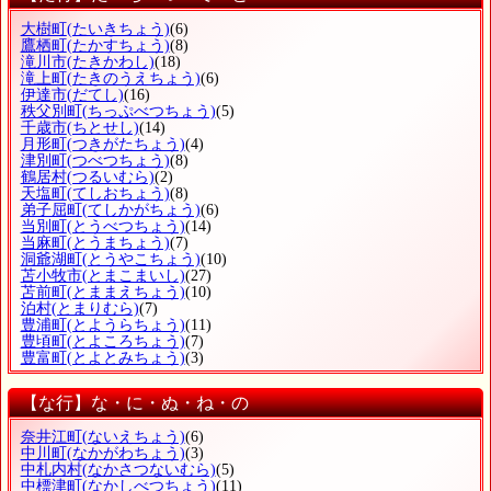
大樹町
(たいきちょう)
(6)
鷹栖町
(たかすちょう)
(8)
滝川市
(たきかわし)
(18)
滝上町
(たきのうえちょう)
(6)
伊達市
(だてし)
(16)
秩父別町
(ちっぷべつちょう)
(5)
千歳市
(ちとせし)
(14)
月形町
(つきがたちょう)
(4)
津別町
(つべつちょう)
(8)
鶴居村
(つるいむら)
(2)
天塩町
(てしおちょう)
(8)
弟子屈町
(てしかがちょう)
(6)
当別町
(とうべつちょう)
(14)
当麻町
(とうまちょう)
(7)
洞爺湖町
(とうやこちょう)
(10)
苫小牧市
(とまこまいし)
(27)
苫前町
(とままえちょう)
(10)
泊村
(とまりむら)
(7)
豊浦町
(とようらちょう)
(11)
豊頃町
(とよころちょう)
(7)
豊富町
(とよとみちょう)
(3)
【な行】な・に・ぬ・ね・の
奈井江町
(ないえちょう)
(6)
中川町
(なかがわちょう)
(3)
中札内村
(なかさつないむら)
(5)
中標津町
(なかしべつちょう)
(11)