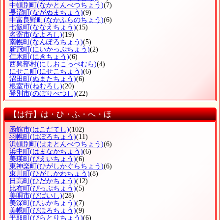
中頓別町
(なかとんべつちょう)
(7)
長沼町
(ながぬまちょう)
(9)
中富良野町
(なかふらのちょう)
(6)
七飯町
(ななえちょう)
(15)
名寄市
(なよろし)
(19)
南幌町
(なんぽろちょう)
(5)
新冠町
(にいかっぷちょう)
(2)
仁木町
(にきちょう)
(6)
西興部村
(にしおこっぺむら)
(4)
にせこ町
(にせこちょう)
(6)
沼田町
(ぬまたちょう)
(6)
根室市
(ねむろし)
(20)
登別市
(のぼりべつし)
(22)
【は行】は・ひ・ふ・へ・ほ
函館市
(はこだてし)
(102)
羽幌町
(はぼろちょう)
(11)
浜頓別町
(はまとんべつちょう)
(6)
浜中町
(はまなかちょう)
(6)
美瑛町
(びえいちょう)
(6)
東神楽町
(ひがしかぐらちょう)
(6)
東川町
(ひがしかわちょう)
(8)
日高町
(ひだかちょう)
(12)
比布町
(ぴっぷちょう)
(5)
美唄市
(びばいし)
(28)
美深町
(びふかちょう)
(7)
美幌町
(びほろちょう)
(9)
平取町
(びらとりちょう)
(6)