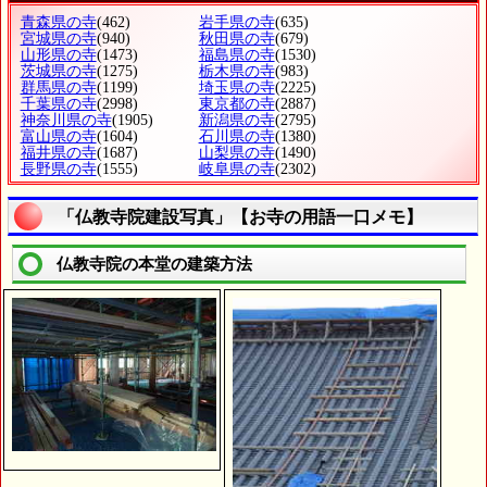
青森県の寺
(462)
岩手県の寺
(635)
宮城県の寺
(940)
秋田県の寺
(679)
山形県の寺
(1473)
福島県の寺
(1530)
茨城県の寺
(1275)
栃木県の寺
(983)
群馬県の寺
(1199)
埼玉県の寺
(2225)
千葉県の寺
(2998)
東京都の寺
(2887)
神奈川県の寺
(1905)
新潟県の寺
(2795)
富山県の寺
(1604)
石川県の寺
(1380)
福井県の寺
(1687)
山梨県の寺
(1490)
長野県の寺
(1555)
岐阜県の寺
(2302)
「仏教寺院建設写真」【お寺の用語一口メモ】
仏教寺院の本堂の建築方法