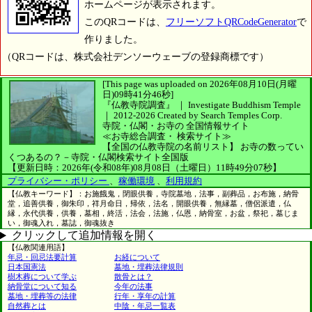
ホームページが表示されます。
このQRコードは、
フリーソフトQRCodeGenerator
で
作りました。
（QRコードは、株式会社デンソーウェーブの登録商標です）
[This page was uploaded on 2026年08月10日(月曜
日)09時41分46秒]
『仏教寺院調査』 ｜ Investigate Buddhism Temple
｜
2012-2026
Created by
Search Temples Corp.
寺院・仏閣・お寺の
全国情報サイト
≪お寺総合調査・
検索サイト≫
【全国の仏教寺院の名前リスト】
お寺の数ってい
くつあるの？－寺院・仏閣検索サイト全国版
【更新日時：2026年(令和08年)08月08日（土曜日）11時49分07秒】
プライバシー・ポリシー
、
稼働環境
、
利用規約
【仏教キーワード】：お施餓鬼，閉眼供養，寺院墓地，法事，副葬品，お布施，納骨
堂，追善供養，御朱印，祥月命日，帰依，法名，開眼供養，無縁墓，僧侶派遣，仏
縁，永代供養，供養，墓相，終活，法会，法施，仏恩，納骨室，お盆，祭祀，墓じま
い，御魂入れ，墓誌，御魂抜き
クリックして追加情報を開く
【仏教関連用語】
年忌・回忌法要計算
お経について
日本国憲法
墓地・埋葬法律規則
樹木葬について学ぶ
散骨とは？
納骨堂について知る
今年の法事
墓地・埋葬等の法律
行年・享年の計算
自然葬とは
中陰・年忌一覧表