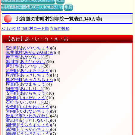
寺院数順位(面積100平方Km当たり)
別窓
北海道の市町村別寺院一覧表(2,340カ寺)
ぶりがな順
市町村コード順
寺院件数順
【あ行】あ・い・う・え・お
愛別町
(あいべつちょう)
(8)
赤井川村
(あかいがわむら)
(3)
赤平市
(あかびらし)
(15)
旭川市
(あさひかわし)
(89)
芦別市
(あしべつし)
(28)
足寄町
(あしょろちょう)
(7)
厚岸町
(あっけしちょう)
(14)
厚沢部町
(あっさぶちょう)
(6)
厚真町
(あつまちょう)
(4)
網走市
(あばしりし)
(15)
安平町
(あびらちょう)
(10)
池田町
(いけだちょう)
(10)
石狩市
(いしかりし)
(33)
今金町
(いまかねちょう)
(6)
岩内町
(いわないちょう)
(9)
岩見沢市
(いわみざわし)
(45)
歌志内市
(うたしないし)
(8)
浦臼町
(うらうすちょう)
(5)
浦河町
(うらかわちょう)
(6)
浦幌町
(うらほろちょう)
(7)