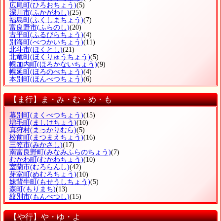
広尾町
(ひろおちょう)
(5)
深川市
(ふかがわし)
(25)
福島町
(ふくしまちょう)
(7)
富良野市
(ふらのし)
(20)
古平町
(ふるびらちょう)
(4)
別海町
(べつかいちょう)
(11)
北斗市
(ほくとし)
(21)
北竜町
(ほくりゅうちょう)
(5)
幌加内町
(ほろかないちょう)
(9)
幌延町
(ほろのべちょう)
(4)
本別町
(ほんべつちょう)
(6)
【ま行】ま・み・む・め・も
幕別町
(まくべつちょう)
(15)
増毛町
(ましけちょう)
(10)
真狩村
(まっかりむら)
(5)
松前町
(まつまえちょう)
(16)
三笠市
(みかさし)
(17)
南富良野町
(みなみふらのちょう)
(7)
むかわ町
(むかわちょう)
(10)
室蘭市
(むろらんし)
(42)
芽室町
(めむろちょう)
(10)
妹背牛町
(もせうしちょう)
(5)
森町
(もりまち)
(13)
紋別市
(もんべつし)
(15)
【や行】や・ゆ・よ