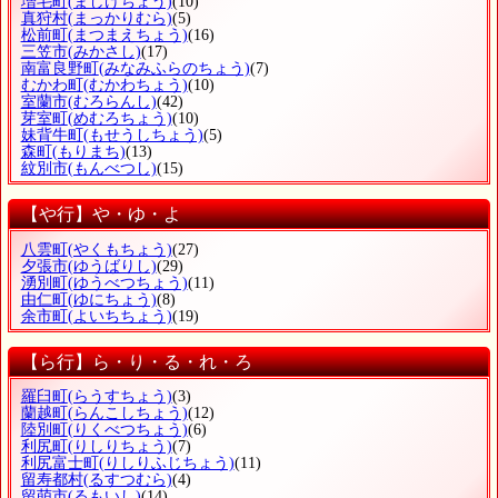
増毛町
(ましけちょう)
(10)
真狩村
(まっかりむら)
(5)
松前町
(まつまえちょう)
(16)
三笠市
(みかさし)
(17)
南富良野町
(みなみふらのちょう)
(7)
むかわ町
(むかわちょう)
(10)
室蘭市
(むろらんし)
(42)
芽室町
(めむろちょう)
(10)
妹背牛町
(もせうしちょう)
(5)
森町
(もりまち)
(13)
紋別市
(もんべつし)
(15)
【や行】や・ゆ・よ
八雲町
(やくもちょう)
(27)
夕張市
(ゆうばりし)
(29)
湧別町
(ゆうべつちょう)
(11)
由仁町
(ゆにちょう)
(8)
余市町
(よいちちょう)
(19)
【ら行】ら・り・る・れ・ろ
羅臼町
(らうすちょう)
(3)
蘭越町
(らんこしちょう)
(12)
陸別町
(りくべつちょう)
(6)
利尻町
(りしりちょう)
(7)
利尻富士町
(りしりふじちょう)
(11)
留寿都村
(るすつむら)
(4)
留萌市
(るもいし)
(14)