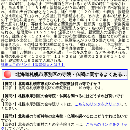
が４歳の時に、お母さま（吉光御前と言われる）が８歳の時にご逝去され
る。治承５年（１１８１年）親鸞聖人が９歳の時に、慈円の下で出家得度さ
れ、比叡山天台宗の僧となられる。建仁元年（１２０１年）の春頃、親鸞聖
人は比叡山を下山され、六角堂に百日参籠される。その後、吉水の法然上人
の下で信心決定され、弟子となられる。建永２年（１２０７年）、後鳥羽上
皇の怒りに触れ、専修念仏の禁止と西意善綽房・性願房・住蓮房・安楽房遵
西の４名を死罪、法然上人ならびに親鸞聖人を含む７名の弟子が流罪に処せ
られる。 建暦元年（１２１１年）流罪より５年後、親鸞聖人の流罪が許さ
れる。建保２年（１２１４年）東国での布教活動のため、性信などの門弟と
共に越後を出発し、常陸国に向かう。親鸞聖人が６０歳を過ぎた頃、京都に
帰京される。その後は著作活動に励まられ、「教行信証」、「浄土和讃」、
「高僧和讃」、「唯信鈔文意」、「尊号真像銘文」「愚禿鈔」、「入出二門
偈」「四十八誓願」、「正像末和讃」「一念多念文意」などを著作される。
旧暦の弘長２年（１２６２年）１１月２８日（新暦の１２６３年１月１６
日）親鸞聖人は９０歳で入滅される。
詳細はこのリンク【親鸞聖人とは？】
北海道札幌市厚別区の寺院・仏閣に関するよくある質
【質問1】北海道札幌市厚別区の全寺院数は何カ寺ですか？
【回答1】北海道札幌市厚別区の寺院数は、「10カ寺」です。
【質問2】札幌市厚別区の全寺院・仏閣を調べるにはどうすれば良いです
か？
【回答2】札幌市厚別区の全寺院リストは、
こちらのリンクをクリック
して
ください。
【質問3】北海道の市町村毎の全寺院・仏閣を調べるにはどうすれば良いで
すか？
【回答3】北海道の市町村ごとの全寺院リストは、
こちらのリンクをクリッ
ク
してください。