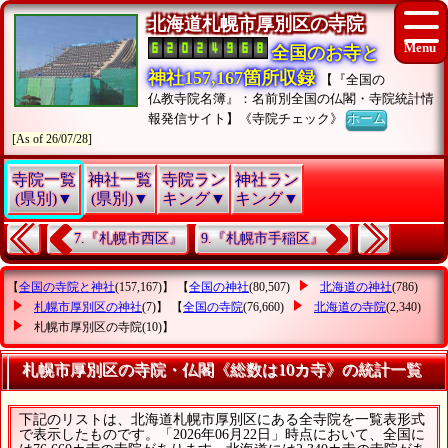
北海道札幌市厚別区の寺院
全国のお寺と
神社157,167箇所収録
【『全国の
仏教寺院名簿』：名前別全国の仏閣・寺院統計情
報発信サイト】《寺院チェック》
ホーム
[As of 26/07/28]
寺院一覧
神社一覧
寺院ラン
神社ラン
(県別)▼
(県別)▼
キング▼
キング▼
7.『札幌市西区』
9.『札幌市手稲区』
【
全国の寺院と神社
(157,167)】 【
全国の神社
(80,507)
北海道の神社
(786)
札幌市厚別区の神社
(7)】 【
全国の寺院
(76,660)
北海道の寺院
(2,340)
札幌市厚別区の寺院
(10)】
札幌市厚別区の寺院・仏閣《総数は10カ寺》の統計一覧
下記のリストは、北海道札幌市厚別区にある全寺院を一覧表形式
で表示したものです。「2026年06月22日」時点において、全国に