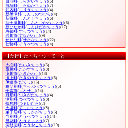
白老町
(しらおいちょう)
(6)
白糠町
(しらぬかちょう)
(7)
知内町
(しりうちちょう)
(4)
新篠津村
(しんしのつむら)
(4)
新得町
(しんとくちょう)
(6)
新十津川町
(しんとつかわちょう)
(6)
新ひだか町
(しんひだかちょう)
(17)
寿都町
(すっつちょう)
(14)
砂川市
(すながわし)
(9)
せたな町
(せたなちょう)
(22)
壮瞥町
(そうべつちょう)
(4)
【た行】た・ち・つ・て・と
大樹町
(たいきちょう)
(6)
鷹栖町
(たかすちょう)
(8)
滝川市
(たきかわし)
(18)
滝上町
(たきのうえちょう)
(6)
伊達市
(だてし)
(16)
秩父別町
(ちっぷべつちょう)
(5)
千歳市
(ちとせし)
(14)
月形町
(つきがたちょう)
(4)
津別町
(つべつちょう)
(8)
鶴居村
(つるいむら)
(2)
天塩町
(てしおちょう)
(8)
弟子屈町
(てしかがちょう)
(6)
当別町
(とうべつちょう)
(14)
当麻町
(とうまちょう)
(7)
洞爺湖町
(とうやこちょう)
(10)