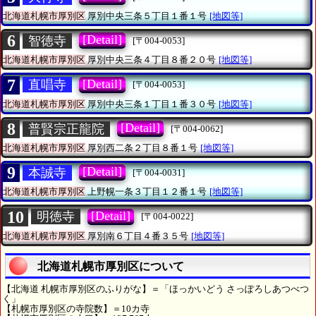
北海道札幌市厚別区
厚別中央三条５丁目１番１号
[地図等]
6
[Detail]
智徳寺
[〒004-0053]
北海道札幌市厚別区
厚別中央三条４丁目８番２０号
[地図等]
7
[Detail]
直唱寺
[〒004-0053]
北海道札幌市厚別区
厚別中央三条１丁目１番３０号
[地図等]
8
[Detail]
普賢宗正龍院
[〒004-0062]
北海道札幌市厚別区
厚別西二条２丁目８番１号
[地図等]
9
[Detail]
本誠寺
[〒004-0031]
北海道札幌市厚別区
上野幌一条３丁目１２番１号
[地図等]
10
[Detail]
明徳寺
[〒004-0022]
北海道札幌市厚別区
厚別南６丁目４番３５号
[地図等]
北海道札幌市厚別区について
【北海道 札幌市厚別区のふりがな】＝「ほっかいどう さっぽろしあつべつ
く」
【札幌市厚別区の寺院数】＝10カ寺