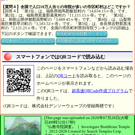
【質問４】全国で人口10万人当りの寺院が多いの市区町村はどこですか？
【回答４】「第1位」は、福島県相馬郡飯舘村の『14,634.15ヶ寺』です。
「第2位」は、福島県双葉郡葛尾村の『11,111.11ヶ寺』です。「第3位」
は、和歌山県伊都郡高野町の『3,669.45ヶ寺』です。「第4位」は、山梨県
南巨摩郡早川町の『3,183.52ヶ寺』です。「第5位」は、奈良県吉野郡黒滝
村の『2,121.21ヶ寺』です。全国の市区町村県別寺院ランキングの詳細は、
下記のボタンで確認できます。
市区町村別寺院数ランキング
寺院数順位(人口10万人当たり)
寺院数順位(面積100平方Km当たり)
スマートフォンではQRコードで読み込む
このページをスマートフォンなどから読み込む場合
は、上記の
QRコード
を読み取ると、このページの
ホームページが表示されます。
このQRコードは、
超高速QRCode作成プログラム
で
作りました。
（QRコードは、株式会社デンソーウェーブの登録商標です）
[This page was uploaded on 2026年07月28日(火曜
日)08時52分17秒]
『仏教寺院調査』 ｜ Investigate Buddhism Temple
｜
2012-2026
Created by
Search Temples Corp.