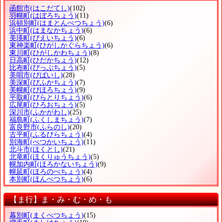
函館市
(はこだてし)
(102)
羽幌町
(はぼろちょう)
(11)
浜頓別町
(はまとんべつちょう)
(6)
浜中町
(はまなかちょう)
(6)
美瑛町
(びえいちょう)
(6)
東神楽町
(ひがしかぐらちょう)
(6)
東川町
(ひがしかわちょう)
(8)
日高町
(ひだかちょう)
(12)
比布町
(ぴっぷちょう)
(5)
美唄市
(びばいし)
(28)
美深町
(びふかちょう)
(7)
美幌町
(びほろちょう)
(9)
平取町
(びらとりちょう)
(6)
広尾町
(ひろおちょう)
(5)
深川市
(ふかがわし)
(25)
福島町
(ふくしまちょう)
(7)
富良野市
(ふらのし)
(20)
古平町
(ふるびらちょう)
(4)
別海町
(べつかいちょう)
(11)
北斗市
(ほくとし)
(21)
北竜町
(ほくりゅうちょう)
(5)
幌加内町
(ほろかないちょう)
(9)
幌延町
(ほろのべちょう)
(4)
本別町
(ほんべつちょう)
(6)
【ま行】ま・み・む・め・も
幕別町
(まくべつちょう)
(15)