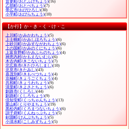
音更町
(おとふけちょう)
(16)
乙部町
(おとべちょう)
(7)
帯広市
(おびひろし)
(30)
小平町
(おびらちょう)
(10)
【か行】か・き・く・け・こ
上川町
(かみかわちょう)
(5)
上士幌町
(かみしほろちょう)
(6)
上砂川町
(かみすながわちょう)
(6)
上の国町
(かみのくにちょう)
(6)
上富良野町
(かみふらのちょう)
(4)
神恵内村
(かもえないむら)
(6)
木古内町
(きこないちょう)
(7)
北広島市
(きたひろしまし)
(10)
北見市
(きたみし)
(43)
喜茂別町
(きもべつちょう)
(4)
京極町
(きょうごくちょう)
(4)
共和町
(きょうわちょう)
(9)
清里町
(きよさとちょう)
(6)
釧路市
(くしろし)
(44)
釧路町
(くしろちょう)
(9)
倶知安町
(くっちゃんちょう)
(13)
栗山町
(くりやまちょう)
(19)
黒松内町
(くろまつないちょう)
(6)
訓子府町
(くんねっぷちょう)
(5)
剣淵町
(けんぶちちょう)
(5)
小清水町
(こしみずちょう)
(5)