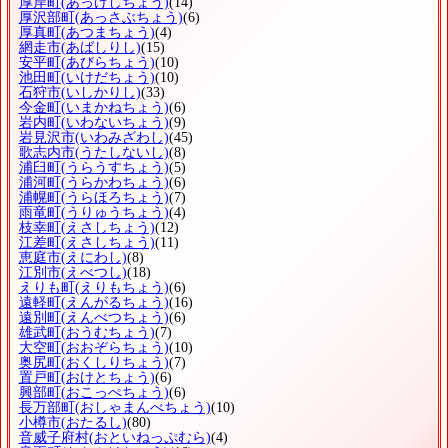
厚岸町
(あっけしちょう)
(14)
厚沢部町
(あっさぶちょう)
(6)
厚真町
(あつまちょう)
(4)
網走市
(あばしりし)
(15)
安平町
(あびらちょう)
(10)
池田町
(いけだちょう)
(10)
石狩市
(いしかりし)
(33)
今金町
(いまかねちょう)
(6)
岩内町
(いわないちょう)
(9)
岩見沢市
(いわみざわし)
(45)
歌志内市
(うたしないし)
(8)
浦臼町
(うらうすちょう)
(5)
浦河町
(うらかわちょう)
(6)
浦幌町
(うらほろちょう)
(7)
雨竜町
(うりゅうちょう)
(4)
枝幸町
(えさしちょう)
(12)
江差町
(えさしちょう)
(11)
恵庭市
(えにわし)
(8)
江別市
(えべつし)
(18)
えりも町
(えりもちょう)
(6)
遠軽町
(えんがるちょう)
(16)
遠別町
(えんべつちょう)
(6)
雄武町
(おうむちょう)
(7)
大空町
(おおぞらちょう)
(10)
奥尻町
(おくしりちょう)
(7)
置戸町
(おけとちょう)
(6)
興部町
(おこっぺちょう)
(6)
長万部町
(おしゃまんべちょう)
(10)
小樽市
(おたるし)
(80)
音威子府村
(おといねっぷむら)
(4)