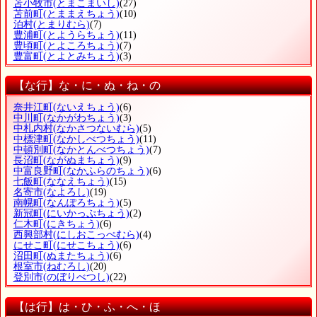
苫小牧市
(とまこまいし)
(27)
苫前町
(とままえちょう)
(10)
泊村
(とまりむら)
(7)
豊浦町
(とようらちょう)
(11)
豊頃町
(とよころちょう)
(7)
豊富町
(とよとみちょう)
(3)
【な行】な・に・ぬ・ね・の
奈井江町
(ないえちょう)
(6)
中川町
(なかがわちょう)
(3)
中札内村
(なかさつないむら)
(5)
中標津町
(なかしべつちょう)
(11)
中頓別町
(なかとんべつちょう)
(7)
長沼町
(ながぬまちょう)
(9)
中富良野町
(なかふらのちょう)
(6)
七飯町
(ななえちょう)
(15)
名寄市
(なよろし)
(19)
南幌町
(なんぽろちょう)
(5)
新冠町
(にいかっぷちょう)
(2)
仁木町
(にきちょう)
(6)
西興部村
(にしおこっぺむら)
(4)
にせこ町
(にせこちょう)
(6)
沼田町
(ぬまたちょう)
(6)
根室市
(ねむろし)
(20)
登別市
(のぼりべつし)
(22)
【は行】は・ひ・ふ・へ・ほ