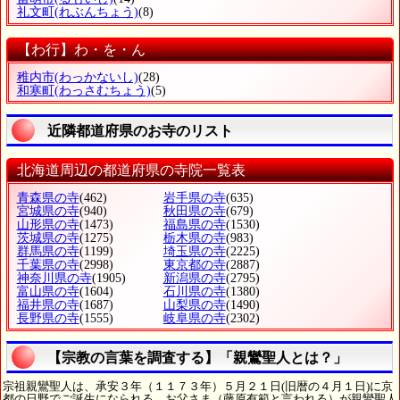
礼文町
(れぶんちょう)
(8)
【わ行】わ・を・ん
稚内市
(わっかないし)
(28)
和寒町
(わっさむちょう)
(5)
近隣都道府県のお寺のリスト
北海道周辺の都道府県の寺院一覧表
青森県の寺
(462)
岩手県の寺
(635)
宮城県の寺
(940)
秋田県の寺
(679)
山形県の寺
(1473)
福島県の寺
(1530)
茨城県の寺
(1275)
栃木県の寺
(983)
群馬県の寺
(1199)
埼玉県の寺
(2225)
千葉県の寺
(2998)
東京都の寺
(2887)
神奈川県の寺
(1905)
新潟県の寺
(2795)
富山県の寺
(1604)
石川県の寺
(1380)
福井県の寺
(1687)
山梨県の寺
(1490)
長野県の寺
(1555)
岐阜県の寺
(2302)
【宗教の言葉を調査する】「親鸞聖人とは？」
宗祖親鸞聖人は、承安３年（１１７３年）５月２１日(旧暦の４月１日)に京
都の日野でご誕生になられる。お父さま（藤原有範と言われる）が親鸞聖人