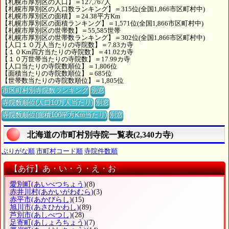
【札幌市厚別区の人口】＝127,767人
【札幌市厚別区の人口数ランキング】＝315位(全国1,866市区町村中)
【札幌市厚別区の面積】＝24.38平方Km
【札幌市厚別区の面積ランキング】＝1,571位(全国1,866市区町村中)
【札幌市厚別区の世帯数】＝55,585世帯
【札幌市厚別区の世帯数ランキング】＝302位(全国1,866市区町村中)
【人口１０万人当たりの寺院数】＝7.83カ寺
【１０Km四方当たりの寺院数】＝41.02カ寺
【１０万世帯当たりの寺院数】＝17.99カ寺
【人口当たりの寺院数順位】＝1,806位
【面積当たりの寺院数順位】＝685位
【世帯数当たりの寺院数順位】＝1,805位
市区町村別寺院数ランキング
別窓
寺院数順位(人口10万人当たり)
別窓
寺院数順位(面積100平方Km当たり)
別窓
北海道の市町村別寺院一覧表(2,340カ寺)
ぶりがな順
市町村コード順
寺院件数順
【あ行】あ・い・う・え・お
愛別町
(あいべつちょう)
(8)
赤井川村
(あかいがわむら)
(3)
赤平市
(あかびらし)
(15)
旭川市
(あさひかわし)
(89)
芦別市
(あしべつし)
(28)
足寄町
(あしょろちょう)
(7)