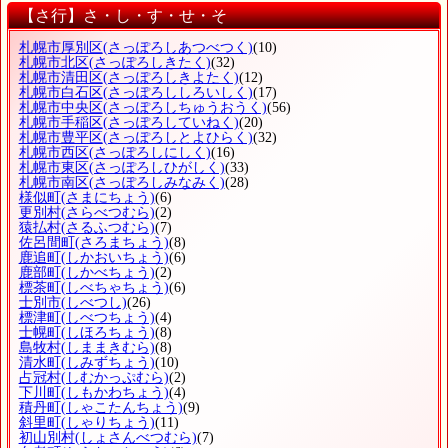
【さ行】さ・し・す・せ・そ
札幌市厚別区
(さっぽろしあつべつく)
(10)
札幌市北区
(さっぽろしきたく)
(32)
札幌市清田区
(さっぽろしきよたく)
(12)
札幌市白石区
(さっぽろししろいしく)
(17)
札幌市中央区
(さっぽろしちゅうおうく)
(56)
札幌市手稲区
(さっぽろしていねく)
(20)
札幌市豊平区
(さっぽろしとよひらく)
(32)
札幌市西区
(さっぽろしにしく)
(16)
札幌市東区
(さっぽろしひがしく)
(33)
札幌市南区
(さっぽろしみなみく)
(28)
様似町
(さまにちょう)
(6)
更別村
(さらべつむら)
(2)
猿払村
(さるふつむら)
(7)
佐呂間町
(さろまちょう)
(8)
鹿追町
(しかおいちょう)
(6)
鹿部町
(しかべちょう)
(2)
標茶町
(しべちゃちょう)
(6)
士別市
(しべつし)
(26)
標津町
(しべつちょう)
(4)
士幌町
(しほろちょう)
(8)
島牧村
(しままきむら)
(8)
清水町
(しみずちょう)
(10)
占冠村
(しむかっぷむら)
(2)
下川町
(しもかわちょう)
(4)
積丹町
(しゃこたんちょう)
(9)
斜里町
(しゃりちょう)
(11)
初山別村
(しょさんべつむら)
(7)