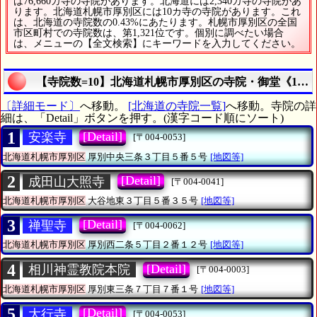
は76,660カ寺の寺院があります。北海道には2,340カ寺の寺院があ
ります。北海道札幌市厚別区には10カ寺の寺院があります。これ
は、北海道の寺院数の0.43%にあたります。札幌市厚別区の全国
市区町村での寺院数は、第1,321位です。個別に調べたい場合
は、メニューの【全文検索】にキーワードを入力してください。
【寺院数=10】北海道札幌市厚別区の寺院・御堂《10
〔詳細モード〕
へ移動。
[北海道の寺院一覧]
へ移動。寺院の詳
細は、「Detail」ボタンを押す。(漢字コード順にソート)
1
[Detail]
安楽寺
[〒004-0053]
北海道札幌市厚別区
厚別中央三条３丁目５番５号
[地図等]
2
[Detail]
成田山大照寺
[〒004-0041]
北海道札幌市厚別区
大谷地東３丁目５番３５号
[地図等]
3
[Detail]
禅聖寺
[〒004-0062]
北海道札幌市厚別区
厚別西二条５丁目２番１２号
[地図等]
4
[Detail]
相川神霊教院本院
[〒004-0003]
北海道札幌市厚別区
厚別東三条７丁目７番１号
[地図等]
5
[Detail]
大行寺
[〒004-0053]