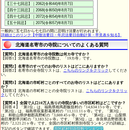
一般的に五七日から七七日の間に忌明け法要が行われます。
詳細はこのリンク【中陰法要日・年忌法要日自動計算・早見表を知る】
北海道名寄市の寺院についてのよくある質問
【質問1】北海道名寄市の全寺院数は何カ寺ですか？
【回答1】北海道名寄市の寺院数は、「19カ寺」です。
【質問2】名寄市のすべてのお寺のリストはどこにありますか？
【回答2】名寄市の全寺院リストは、
こちらのリンクをクリック
してくださ
い。
【質問3】北海道の市町村ごとのすべてのお寺のリストはどこにあります
か？
【回答3】北海道の市町村ごとの全寺院リストは、
こちらのリンクをクリッ
ク
してください。
【質問４】全国で人口10万人当りの寺院が多いの市区町村はどこですか？
【回答４】「第1位」は、福島県相馬郡飯舘村の『14,634.15ヶ寺』です。
「第2位」は、福島県双葉郡葛尾村の『11,111.11ヶ寺』です。「第3位」
は、和歌山県伊都郡高野町の『3,669.45ヶ寺』です。「第4位」は、山梨県
南巨摩郡早川町の『3,183.52ヶ寺』です。「第5位」は、奈良県吉野郡黒滝
村の『2,121.21ヶ寺』です。全国の市区町村県別寺院ランキングの詳細は、
下記のボタンで確認できます。
市区町村別寺院数ランキング