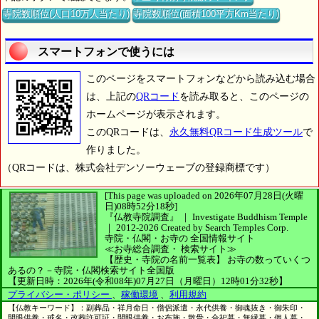
寺院数順位(人口10万人当たり)
寺院数順位(面積100平方Km当たり)
スマートフォンで使うには
このページをスマートフォンなどから読み込む場合
は、上記の
QRコード
を読み取ると、このページの
ホームページが表示されます。
このQRコードは、
永久無料QRコード生成ツール
で
作りました。
（QRコードは、株式会社デンソーウェーブの登録商標です）
[This page was uploaded on 2026年07月28日(火曜
日)08時52分18秒]
『仏教寺院調査』 ｜ Investigate Buddhism Temple
｜
2012-2026
Created by
Search Temples Corp.
寺院・仏閣・お寺の
全国情報サイト
≪お寺総合調査・
検索サイト≫
【歴史・寺院の名前一覧表】
お寺の数っていくつ
あるの？－寺院・仏閣検索サイト全国版
【更新日時：2026年(令和08年)07月27日（月曜日）12時01分32秒】
プライバシー・ポリシー
、
稼働環境
、
利用規約
【仏教キーワード】：副葬品・祥月命日・僧侶派遣・永代供養・御魂抜き・御朱印・
開眼供養・戒名・改葬許可証・開眼供養・お布施・散骨・合祀墓・無縁墓・個人墓・