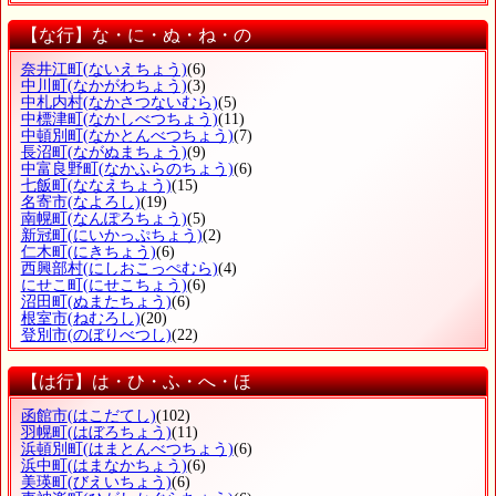
【な行】な・に・ぬ・ね・の
奈井江町
(ないえちょう)
(6)
中川町
(なかがわちょう)
(3)
中札内村
(なかさつないむら)
(5)
中標津町
(なかしべつちょう)
(11)
中頓別町
(なかとんべつちょう)
(7)
長沼町
(ながぬまちょう)
(9)
中富良野町
(なかふらのちょう)
(6)
七飯町
(ななえちょう)
(15)
名寄市
(なよろし)
(19)
南幌町
(なんぽろちょう)
(5)
新冠町
(にいかっぷちょう)
(2)
仁木町
(にきちょう)
(6)
西興部村
(にしおこっぺむら)
(4)
にせこ町
(にせこちょう)
(6)
沼田町
(ぬまたちょう)
(6)
根室市
(ねむろし)
(20)
登別市
(のぼりべつし)
(22)
【は行】は・ひ・ふ・へ・ほ
函館市
(はこだてし)
(102)
羽幌町
(はぼろちょう)
(11)
浜頓別町
(はまとんべつちょう)
(6)
浜中町
(はまなかちょう)
(6)
美瑛町
(びえいちょう)
(6)