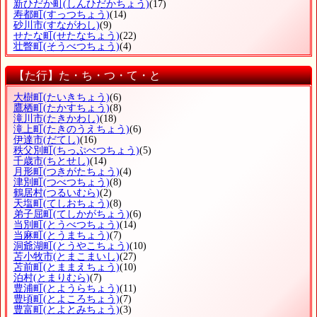
新ひだか町
(しんひだかちょう)
(17)
寿都町
(すっつちょう)
(14)
砂川市
(すながわし)
(9)
せたな町
(せたなちょう)
(22)
壮瞥町
(そうべつちょう)
(4)
【た行】た・ち・つ・て・と
大樹町
(たいきちょう)
(6)
鷹栖町
(たかすちょう)
(8)
滝川市
(たきかわし)
(18)
滝上町
(たきのうえちょう)
(6)
伊達市
(だてし)
(16)
秩父別町
(ちっぷべつちょう)
(5)
千歳市
(ちとせし)
(14)
月形町
(つきがたちょう)
(4)
津別町
(つべつちょう)
(8)
鶴居村
(つるいむら)
(2)
天塩町
(てしおちょう)
(8)
弟子屈町
(てしかがちょう)
(6)
当別町
(とうべつちょう)
(14)
当麻町
(とうまちょう)
(7)
洞爺湖町
(とうやこちょう)
(10)
苫小牧市
(とまこまいし)
(27)
苫前町
(とままえちょう)
(10)
泊村
(とまりむら)
(7)
豊浦町
(とようらちょう)
(11)
豊頃町
(とよころちょう)
(7)
豊富町
(とよとみちょう)
(3)