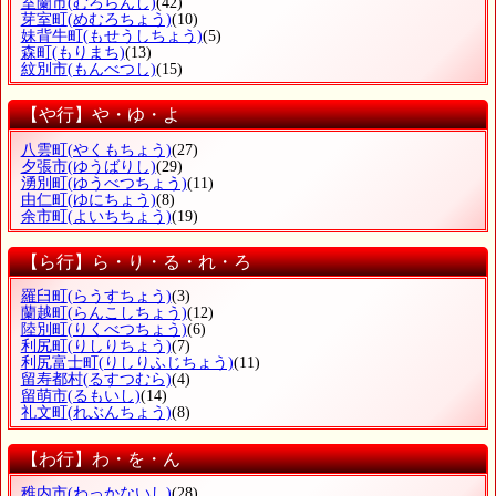
室蘭市
(むろらんし)
(42)
芽室町
(めむろちょう)
(10)
妹背牛町
(もせうしちょう)
(5)
森町
(もりまち)
(13)
紋別市
(もんべつし)
(15)
【や行】や・ゆ・よ
八雲町
(やくもちょう)
(27)
夕張市
(ゆうばりし)
(29)
湧別町
(ゆうべつちょう)
(11)
由仁町
(ゆにちょう)
(8)
余市町
(よいちちょう)
(19)
【ら行】ら・り・る・れ・ろ
羅臼町
(らうすちょう)
(3)
蘭越町
(らんこしちょう)
(12)
陸別町
(りくべつちょう)
(6)
利尻町
(りしりちょう)
(7)
利尻富士町
(りしりふじちょう)
(11)
留寿都村
(るすつむら)
(4)
留萌市
(るもいし)
(14)
礼文町
(れぶんちょう)
(8)
【わ行】わ・を・ん
稚内市
(わっかないし)
(28)