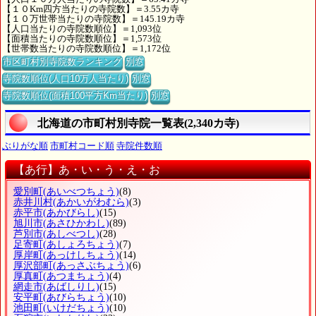
【１０Km四方当たりの寺院数】＝3.55カ寺
【１０万世帯当たりの寺院数】＝145.19カ寺
【人口当たりの寺院数順位】＝1,093位
【面積当たりの寺院数順位】＝1,573位
【世帯数当たりの寺院数順位】＝1,172位
市区町村別寺院数ランキング
別窓
寺院数順位(人口10万人当たり)
別窓
寺院数順位(面積100平方Km当たり)
別窓
北海道の市町村別寺院一覧表(2,340カ寺)
ぶりがな順
市町村コード順
寺院件数順
【あ行】あ・い・う・え・お
愛別町
(あいべつちょう)
(8)
赤井川村
(あかいがわむら)
(3)
赤平市
(あかびらし)
(15)
旭川市
(あさひかわし)
(89)
芦別市
(あしべつし)
(28)
足寄町
(あしょろちょう)
(7)
厚岸町
(あっけしちょう)
(14)
厚沢部町
(あっさぶちょう)
(6)
厚真町
(あつまちょう)
(4)
網走市
(あばしりし)
(15)
安平町
(あびらちょう)
(10)
池田町
(いけだちょう)
(10)