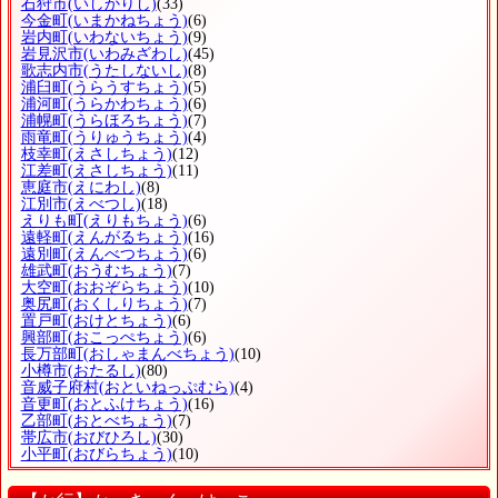
石狩市
(いしかりし)
(33)
今金町
(いまかねちょう)
(6)
岩内町
(いわないちょう)
(9)
岩見沢市
(いわみざわし)
(45)
歌志内市
(うたしないし)
(8)
浦臼町
(うらうすちょう)
(5)
浦河町
(うらかわちょう)
(6)
浦幌町
(うらほろちょう)
(7)
雨竜町
(うりゅうちょう)
(4)
枝幸町
(えさしちょう)
(12)
江差町
(えさしちょう)
(11)
恵庭市
(えにわし)
(8)
江別市
(えべつし)
(18)
えりも町
(えりもちょう)
(6)
遠軽町
(えんがるちょう)
(16)
遠別町
(えんべつちょう)
(6)
雄武町
(おうむちょう)
(7)
大空町
(おおぞらちょう)
(10)
奥尻町
(おくしりちょう)
(7)
置戸町
(おけとちょう)
(6)
興部町
(おこっぺちょう)
(6)
長万部町
(おしゃまんべちょう)
(10)
小樽市
(おたるし)
(80)
音威子府村
(おといねっぷむら)
(4)
音更町
(おとふけちょう)
(16)
乙部町
(おとべちょう)
(7)
帯広市
(おびひろし)
(30)
小平町
(おびらちょう)
(10)