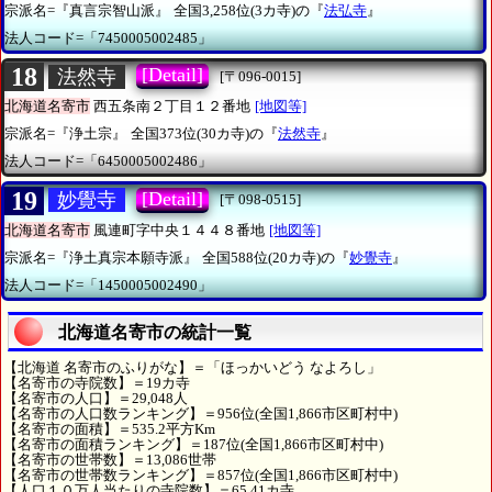
宗派名=『真言宗智山派』
全国3,258位(3カ寺)の『
法弘寺
』
法人コード=「7450005002485」
18
[Detail]
法然寺
[〒096-0015]
北海道名寄市
西五条南２丁目１２番地
[地図等]
宗派名=『浄土宗』
全国373位(30カ寺)の『
法然寺
』
法人コード=「6450005002486」
19
[Detail]
妙覺寺
[〒098-0515]
北海道名寄市
風連町字中央１４４８番地
[地図等]
宗派名=『浄土真宗本願寺派』
全国588位(20カ寺)の『
妙覺寺
』
法人コード=「1450005002490」
北海道名寄市の統計一覧
【北海道 名寄市のふりがな】＝「ほっかいどう なよろし」
【名寄市の寺院数】＝19カ寺
【名寄市の人口】＝29,048人
【名寄市の人口数ランキング】＝956位(全国1,866市区町村中)
【名寄市の面積】＝535.2平方Km
【名寄市の面積ランキング】＝187位(全国1,866市区町村中)
【名寄市の世帯数】＝13,086世帯
【名寄市の世帯数ランキング】＝857位(全国1,866市区町村中)
【人口１０万人当たりの寺院数】＝65.41カ寺