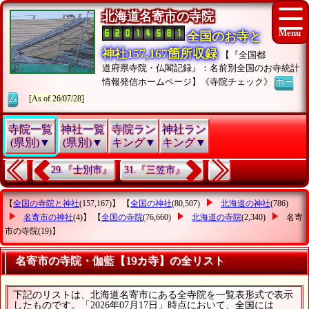
北海道名寄市の寺院
全国のお寺と
神社157,167箇所収録
【『全国都
道府県寺院・仏閣記録』：名前別全国のお寺統計
情報発信ホームページ】《寺院チェック》
ホー
ム
[As of 26/07/28]
寺院一覧
神社一覧
寺院ラン
神社ラン
(県別)▼
(県別)▼
キング▼
キング▼
29.『士別市』
31.『三笠市』
【
全国の寺院と神社
(157,167)】 【
全国の神社
(80,507)
北海道の神社
(786)
名寄市の神社
(4)】 【
全国の寺院
(76,660)
北海道の寺院
(2,340)
名寄
市の寺院
(19)】
名寄市の寺院・伽藍【19カ寺】の全リスト
下記のリストは、北海道名寄市にある全寺院を一覧表形式で表示
したものです。「2026年07月17日」時点において、全国には