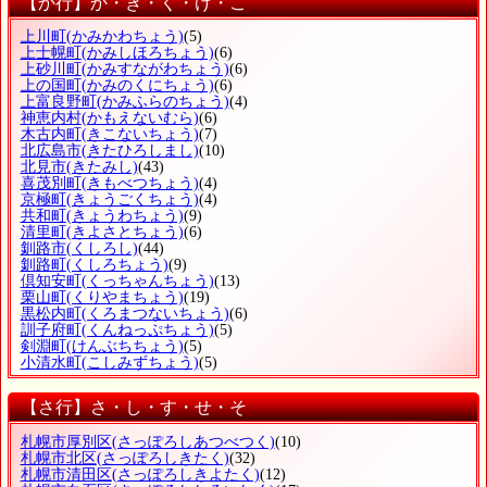
【か行】か・き・く・け・こ
上川町
(かみかわちょう)
(5)
上士幌町
(かみしほろちょう)
(6)
上砂川町
(かみすながわちょう)
(6)
上の国町
(かみのくにちょう)
(6)
上富良野町
(かみふらのちょう)
(4)
神恵内村
(かもえないむら)
(6)
木古内町
(きこないちょう)
(7)
北広島市
(きたひろしまし)
(10)
北見市
(きたみし)
(43)
喜茂別町
(きもべつちょう)
(4)
京極町
(きょうごくちょう)
(4)
共和町
(きょうわちょう)
(9)
清里町
(きよさとちょう)
(6)
釧路市
(くしろし)
(44)
釧路町
(くしろちょう)
(9)
倶知安町
(くっちゃんちょう)
(13)
栗山町
(くりやまちょう)
(19)
黒松内町
(くろまつないちょう)
(6)
訓子府町
(くんねっぷちょう)
(5)
剣淵町
(けんぶちちょう)
(5)
小清水町
(こしみずちょう)
(5)
【さ行】さ・し・す・せ・そ
札幌市厚別区
(さっぽろしあつべつく)
(10)
札幌市北区
(さっぽろしきたく)
(32)
札幌市清田区
(さっぽろしきよたく)
(12)