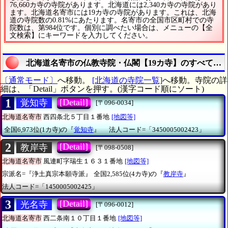
76,660カ寺の寺院があります。北海道には2,340カ寺の寺院があり
ます。北海道名寄市には19カ寺の寺院があります。これは、北海
道の寺院数の0.81%にあたります。名寄市の全国市区町村での寺
院数は、第984位です。個別に調べたい場合は、メニューの【全
文検索】にキーワードを入力してください。
北海道名寄市の仏教寺院・仏閣【19カ寺】のすべてを
〔通常モード〕
へ移動。
[北海道の寺院一覧]
へ移動。寺院の詳
細は、「Detail」ボタンを押す。(漢字コード順にソート)
1
[Detail]
覚知寺
[〒096-0034]
北海道名寄市
西四条北５丁目１番地
[地図等]
全国6,973位(1カ寺)の『
覚知寺
』
法人コード=「3450005002423」
2
[Detail]
教岸寺
[〒098-0508]
北海道名寄市
風連町字瑞生１６３１番地
[地図等]
宗派名=『浄土真宗本願寺派』
全国2,585位(4カ寺)の『
教岸寺
』
法人コード=「1450005002425」
3
[Detail]
光名寺
[〒096-0012]
北海道名寄市
西二条南１０丁目１番地
[地図等]