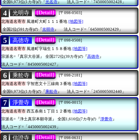
全国6,973位(1カ寺)の『
光名寺
』
法人コード=「7450005002428」
4
[Detail]
光明寺
[〒098-0503]
北海道名寄市
風連町大町１１１番地
[地図等]
全国2位(591カ寺)の『
光明寺
』
法人コード=「6450005002429」
5
[Detail]
高徳寺
[〒098-0508]
北海道名寄市
風連町字瑞生１５８番地
[地図等]
宗派名=『真宗大谷派』
全国272位(39カ寺)の『
高徳寺
』
法人コード=「8450005002427」
6
[Detail]
乘舩寺
[〒098-2181]
北海道名寄市
字智恵文十三線南３番地
[地図等]
全国6,973位(1カ寺)の『
乘舩寺
』
法人コード=「2450005002440」
7
[Detail]
淨覺寺
[〒096-0015]
北海道名寄市
西五条南１丁目１２番地
[地図等]
宗派名=『浄土真宗本願寺派』
全国1,616位(7カ寺)の『
淨覺寺
』
法人コード=「4450005002439」
8
[Detail]
信證寺
[〒098-0631]