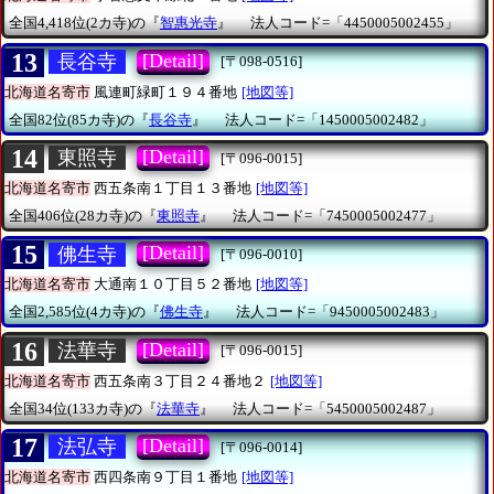
全国4,418位(2カ寺)の『
智惠光寺
』
法人コード=「4450005002455」
13
[Detail]
長谷寺
[〒098-0516]
北海道名寄市
風連町緑町１９４番地
[地図等]
全国82位(85カ寺)の『
長谷寺
』
法人コード=「1450005002482」
14
[Detail]
東照寺
[〒096-0015]
北海道名寄市
西五条南１丁目１３番地
[地図等]
全国406位(28カ寺)の『
東照寺
』
法人コード=「7450005002477」
15
[Detail]
佛生寺
[〒096-0010]
北海道名寄市
大通南１０丁目５２番地
[地図等]
全国2,585位(4カ寺)の『
佛生寺
』
法人コード=「9450005002483」
16
[Detail]
法華寺
[〒096-0015]
北海道名寄市
西五条南３丁目２４番地２
[地図等]
全国34位(133カ寺)の『
法華寺
』
法人コード=「5450005002487」
17
[Detail]
法弘寺
[〒096-0014]
北海道名寄市
西四条南９丁目１番地
[地図等]