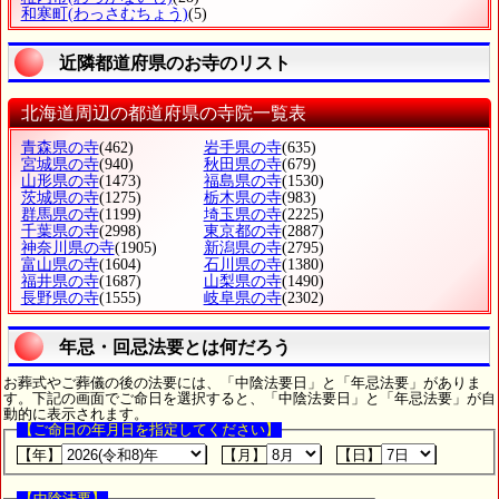
和寒町
(わっさむちょう)
(5)
近隣都道府県のお寺のリスト
北海道周辺の都道府県の寺院一覧表
青森県の寺
(462)
岩手県の寺
(635)
宮城県の寺
(940)
秋田県の寺
(679)
山形県の寺
(1473)
福島県の寺
(1530)
茨城県の寺
(1275)
栃木県の寺
(983)
群馬県の寺
(1199)
埼玉県の寺
(2225)
千葉県の寺
(2998)
東京都の寺
(2887)
神奈川県の寺
(1905)
新潟県の寺
(2795)
富山県の寺
(1604)
石川県の寺
(1380)
福井県の寺
(1687)
山梨県の寺
(1490)
長野県の寺
(1555)
岐阜県の寺
(2302)
年忌・回忌法要とは何だろう
お葬式やご葬儀の後の法要には、「中陰法要日」と「年忌法要」がありま
す。下記の画面でご命日を選択すると、「中陰法要日」と「年忌法要」が自
動的に表示されます。
【ご命日の年月日を指定してください】
【年】
【月】
【日】
【中陰法要】