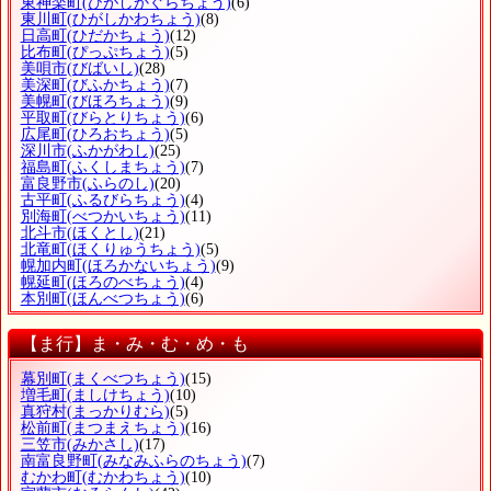
東神楽町
(ひがしかぐらちょう)
(6)
東川町
(ひがしかわちょう)
(8)
日高町
(ひだかちょう)
(12)
比布町
(ぴっぷちょう)
(5)
美唄市
(びばいし)
(28)
美深町
(びふかちょう)
(7)
美幌町
(びほろちょう)
(9)
平取町
(びらとりちょう)
(6)
広尾町
(ひろおちょう)
(5)
深川市
(ふかがわし)
(25)
福島町
(ふくしまちょう)
(7)
富良野市
(ふらのし)
(20)
古平町
(ふるびらちょう)
(4)
別海町
(べつかいちょう)
(11)
北斗市
(ほくとし)
(21)
北竜町
(ほくりゅうちょう)
(5)
幌加内町
(ほろかないちょう)
(9)
幌延町
(ほろのべちょう)
(4)
本別町
(ほんべつちょう)
(6)
【ま行】ま・み・む・め・も
幕別町
(まくべつちょう)
(15)
増毛町
(ましけちょう)
(10)
真狩村
(まっかりむら)
(5)
松前町
(まつまえちょう)
(16)
三笠市
(みかさし)
(17)
南富良野町
(みなみふらのちょう)
(7)
むかわ町
(むかわちょう)
(10)