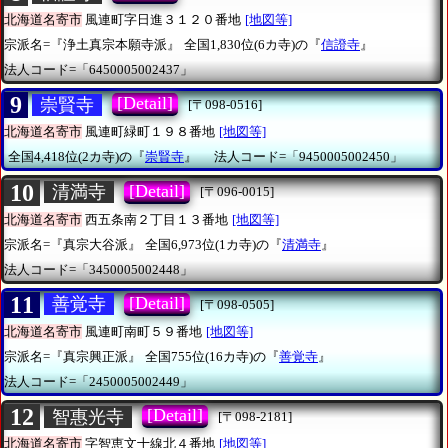
北海道名寄市
風連町字日進３１２０番地
[地図等]
宗派名=『浄土真宗本願寺派』
全国1,830位(6カ寺)の『
信證寺
』
法人コード=「6450005002437」
9
[Detail]
崇賢寺
[〒098-0516]
北海道名寄市
風連町緑町１９８番地
[地図等]
全国4,418位(2カ寺)の『
崇賢寺
』
法人コード=「9450005002450」
10
[Detail]
清満寺
[〒096-0015]
北海道名寄市
西五条南２丁目１３番地
[地図等]
宗派名=『真宗大谷派』
全国6,973位(1カ寺)の『
清満寺
』
法人コード=「3450005002448」
11
[Detail]
善覚寺
[〒098-0505]
北海道名寄市
風連町南町５９番地
[地図等]
宗派名=『真宗興正派』
全国755位(16カ寺)の『
善覚寺
』
法人コード=「2450005002449」
12
[Detail]
智惠光寺
[〒098-2181]
北海道名寄市
字智恵文十線北４番地
[地図等]