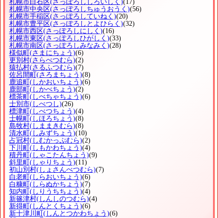
札幌市白石区
(さっぽろししろいしく)
(17)
札幌市中央区
(さっぽろしちゅうおうく)
(56)
札幌市手稲区
(さっぽろしていねく)
(20)
札幌市豊平区
(さっぽろしとよひらく)
(32)
札幌市西区
(さっぽろしにしく)
(16)
札幌市東区
(さっぽろしひがしく)
(33)
札幌市南区
(さっぽろしみなみく)
(28)
様似町
(さまにちょう)
(6)
更別村
(さらべつむら)
(2)
猿払村
(さるふつむら)
(7)
佐呂間町
(さろまちょう)
(8)
鹿追町
(しかおいちょう)
(6)
鹿部町
(しかべちょう)
(2)
標茶町
(しべちゃちょう)
(6)
士別市
(しべつし)
(26)
標津町
(しべつちょう)
(4)
士幌町
(しほろちょう)
(8)
島牧村
(しままきむら)
(8)
清水町
(しみずちょう)
(10)
占冠村
(しむかっぷむら)
(2)
下川町
(しもかわちょう)
(4)
積丹町
(しゃこたんちょう)
(9)
斜里町
(しゃりちょう)
(11)
初山別村
(しょさんべつむら)
(7)
白老町
(しらおいちょう)
(6)
白糠町
(しらぬかちょう)
(7)
知内町
(しりうちちょう)
(4)
新篠津村
(しんしのつむら)
(4)
新得町
(しんとくちょう)
(6)
新十津川町
(しんとつかわちょう)
(6)