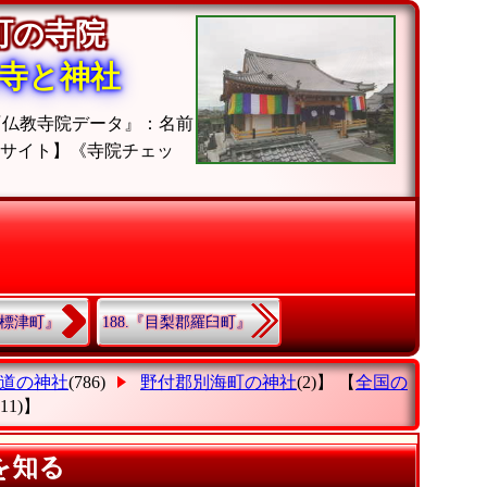
海町の寺院
寺と神社
『仏教寺院データ』：名前
サイト】《寺院チェッ
中標津町』
188.『目梨郡羅臼町』
道の神社
(786)
野付郡別海町の神社
(2)】 【
全国の
(11)】
を知る