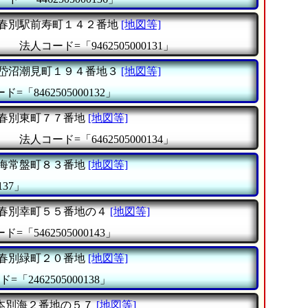
春別駅前寿町１４２番地
[地図等]
』
法人コード=「9462505000131」
岱沼潮見町１９４番地３
[地図等]
=「8462505000132」
春別東町７７番地
[地図等]
』
法人コード=「6462505000134」
海常盤町８３番地
[地図等]
137」
春別幸町５５番地の４
[地図等]
=「5462505000143」
春別緑町２０番地
[地図等]
=「2462505000138」
本別海２番地の５７
[地図等]