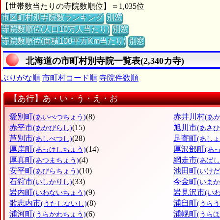
【世帯数当たりの寺院数順位】＝1,035位
市区町村別寺院数ランキング
別窓
寺院数順位(人口10万人当たり)
別窓
寺院数順位(面積100平方Km当たり)
別窓
北海道の市町村別寺院一覧表(2,340カ寺)
ぶりがな順
市町村コード順
寺院件数順
【あ行】あ・い・う・え・お
愛別町
(8)
赤井川村
(あいべつちょう)
(あ
赤平市
(15)
旭川市
(あかびらし)
(あさ
芦別市
(28)
足寄町
(あしべつし)
(あし
厚岸町
(14)
厚沢部町
(あっけしちょう)
(あ
厚真町
(4)
網走市
(あつまちょう)
(あばし
安平町
(10)
池田町
(あびらちょう)
(いけ
石狩市
(33)
今金町
(いしかりし)
(いま
岩内町
(9)
岩見沢市
(いわないちょう)
(い
歌志内市
(8)
浦臼町
(うたしないし)
(うら
浦河町
(6)
浦幌町
(うらかわちょう)
(うら