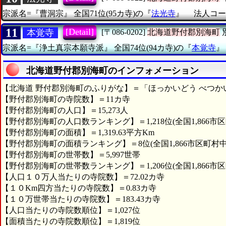
宗派名=『曹洞宗』
全国71位(95カ寺)の『
法光寺
』
法人コード
11
[Detail]
本覚寺
[〒086-0202]
北海道野付郡別海町
宗派名=『浄土真宗本願寺派』
全国74位(94カ寺)の『
本覚寺
北海道野付郡別海町のインフォメーション
【北海道 野付郡別海町のふりがな】＝「ほっかいどう べつか
【野付郡別海町の寺院数】＝11カ寺
【野付郡別海町の人口】＝15,273人
【野付郡別海町の人口数ランキング】＝1,218位(全国1,866市区
【野付郡別海町の面積】＝1,319.63平方Km
【野付郡別海町の面積ランキング】＝8位(全国1,866市区町村中
【野付郡別海町の世帯数】＝5,997世帯
【野付郡別海町の世帯数ランキング】＝1,206位(全国1,866市区
【人口１０万人当たりの寺院数】＝72.02カ寺
【１０Km四方当たりの寺院数】＝0.83カ寺
【１０万世帯当たりの寺院数】＝183.43カ寺
【人口当たりの寺院数順位】＝1,027位
【面積当たりの寺院数順位】＝1,819位