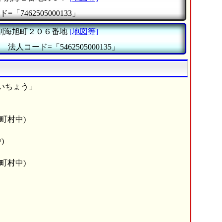
=「7462505000133」
別海旭町２０６番地
[地図等]
』
法人コード=「5462505000135」
いちょう」
町村中)
)
町村中)