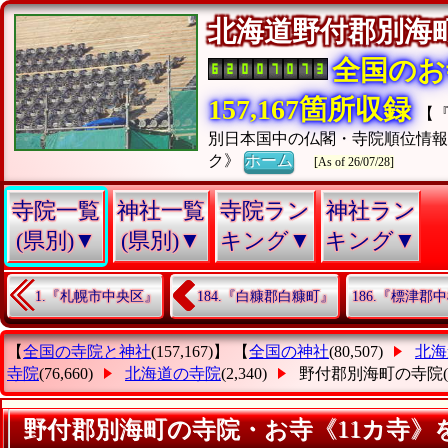
北海道野付郡別
全国のお
157,167箇所収録
【
別日本国中の仏閣・寺院順位情報
ク》
ホーム
[As of 26/07/28]
寺院一覧
神社一覧
寺院ラン
神社ラン
(県別)▼
(県別)▼
キング▼
キング▼
1.『札幌市中央区』
184.『白糠郡白糠町』
186.『標津郡
【
全国の寺院と神社
(157,167)】 【
全国の神社
(80,507)
北海
寺院
(76,660)
北海道の寺院
(2,340)
野付郡別海町の寺院
野付郡別海町の寺院・お寺《11カ寺》