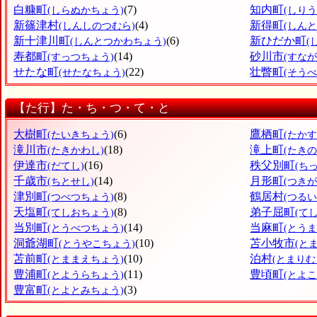
白糠町
(7)
知内町
(しらぬかちょう)
(しり
新篠津村
(4)
新得町
(しんしのつむら)
(しん
新十津川町
(6)
新ひだか町
(しんとつかわちょう)
(
寿都町
(14)
砂川市
(すっつちょう)
(すなが
せたな町
(22)
壮瞥町
(せたなちょう)
(そう
【た行】た・ち・つ・て・と
大樹町
(6)
鷹栖町
(たいきちょう)
(たか
滝川市
(18)
滝上町
(たきかわし)
(たき
伊達市
(16)
秩父別町
(だてし)
(ち
千歳市
(14)
月形町
(ちとせし)
(つき
津別町
(8)
鶴居村
(つべつちょう)
(つるい
天塩町
(8)
弟子屈町
(てしおちょう)
(て
当別町
(14)
当麻町
(とうべつちょう)
(とう
洞爺湖町
(10)
苫小牧市
(とうやこちょう)
(と
苫前町
(10)
泊村
(とままえちょう)
(とまりむ
豊浦町
(11)
豊頃町
(とようらちょう)
(とよ
豊富町
(3)
(とよとみちょう)