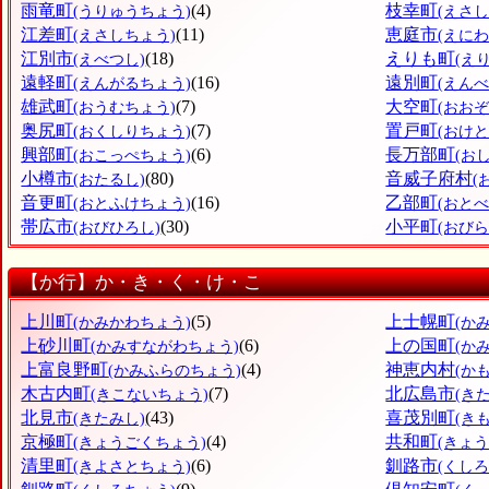
雨竜町
(4)
枝幸町
(うりゅうちょう)
(えさ
江差町
(11)
恵庭市
(えさしちょう)
(えにわ
江別市
(18)
えりも町
(えべつし)
(え
遠軽町
(16)
遠別町
(えんがるちょう)
(えん
雄武町
(7)
大空町
(おうむちょう)
(おお
奥尻町
(7)
置戸町
(おくしりちょう)
(おけ
興部町
(6)
長万部町
(おこっぺちょう)
(お
小樽市
(80)
音威子府村
(おたるし)
(
音更町
(16)
乙部町
(おとふけちょう)
(おと
帯広市
(30)
小平町
(おびひろし)
(おび
【か行】か・き・く・け・こ
上川町
(5)
上士幌町
(かみかわちょう)
(か
上砂川町
(6)
上の国町
(かみすながわちょう)
(か
上富良野町
(4)
神恵内村
(かみふらのちょう)
(か
木古内町
(7)
北広島市
(きこないちょう)
(き
北見市
(43)
喜茂別町
(きたみし)
(き
京極町
(4)
共和町
(きょうごくちょう)
(きょ
清里町
(6)
釧路市
(きよさとちょう)
(くしろ