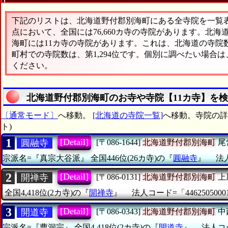
下記のリストは、北海道野付郡別海町にある全寺院を一覧表形
点において、全国には76,660カ寺の寺院があります。北海
海町には11カ寺の寺院があります。これは、北海道の寺院数
町村での寺院数は、第1,294位です。個別に調べたい場合
ください。
北海道野付郡別海町のお寺や寺院【11カ寺】を
〔通常モード〕
へ移動。
[北海道の寺院一覧]
へ移動。寺院の詳細
ト)
1
[Detail]
圓融寺
[〒086-1644]
北海道野付郡別海町
尾
宗派名=『真宗大谷派』
全国446位(26カ寺)の『
圓融寺
』
法人
2
[Detail]
開禅寺
[〒086-0131]
北海道野付郡別海町
上
全国4,418位(2カ寺)の『
開禅寺
』
法人コード=「4462505000
3
[Detail]
開道寺
[〒086-0343]
北海道野付郡別海町
中
宗派名=『曹洞宗』
全国4,418位(2カ寺)の『
開道寺
』
法人コー