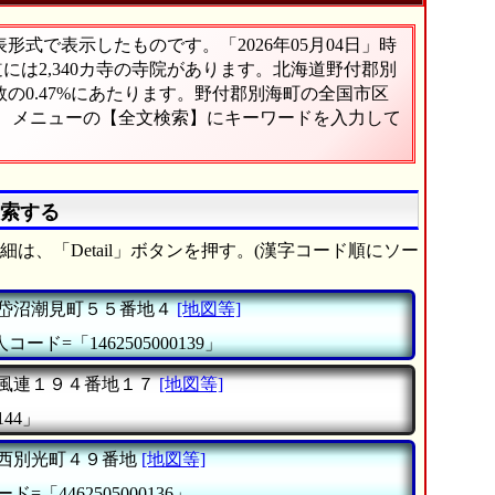
式で表示したものです。「2026年05月04日」時
道には2,340カ寺の寺院があります。北海道野付郡別
の0.47%にあたります。野付郡別海町の全国市区
は、メニューの【全文検索】にキーワードを入力して
検索する
は、「Detail」ボタンを押す。(漢字コード順にソー
岱沼潮見町５５番地４
[地図等]
コード=「1462505000139」
風連１９４番地１７
[地図等]
144」
西別光町４９番地
[地図等]
ド=「4462505000136」