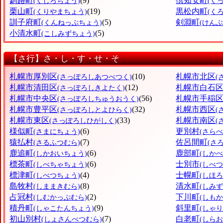
釧路町
(9)
倶知安町
(くしろちょう)
(く
栗山町
(19)
黒松内町
(くりやまちょう)
(く
訓子府町
(5)
剣淵町
(くんねっぷちょう)
(けん
小清水町
(5)
(こしみずちょう)
【さ行】さ・し・す・せ・そ
札幌市厚別区
(10)
札幌市北区
(さっぽろしあつべつく)
(
札幌市清田区
(12)
札幌市白石
(さっぽろしきよたく)
札幌市中央区
(56)
札幌市手稲
(さっぽろしちゅうおうく)
札幌市豊平区
(32)
札幌市西区
(さっぽろしとよひらく)
(
札幌市東区
(33)
札幌市南区
(さっぽろしひがしく)
(
様似町
(6)
更別村
(さまにちょう)
(さら
猿払村
(7)
佐呂間町
(さるふつむら)
(さ
鹿追町
(6)
鹿部町
(しかおいちょう)
(しか
標茶町
(6)
士別市
(しべちゃちょう)
(しべつ
標津町
(4)
士幌町
(しべつちょう)
(しほ
島牧村
(8)
清水町
(しままきむら)
(しみ
占冠村
(2)
下川町
(しむかっぷむら)
(しも
積丹町
(9)
斜里町
(しゃこたんちょう)
(しゃ
初山別村
(7)
白老町
(しょさんべつむら)
(しら