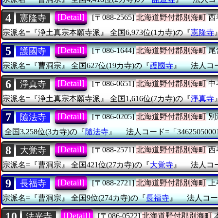
4
[Detail]
憲隆寺
[〒088-2565]
北海道野付郡別海町
西
宗派名=『浄土真宗本願寺派』
全国6,973位(1カ寺)の『
憲隆寺
5
[Detail]
護國寺
[〒086-1644]
北海道野付郡別海町
尾
宗派名=『曹洞宗』
全国627位(19カ寺)の『
護國寺
』
法人コード
6
[Detail]
淨真寺
[〒086-0651]
北海道野付郡別海町
中
宗派名=『浄土真宗本願寺派』
全国1,616位(7カ寺)の『
淨真寺
7
[Detail]
隨法寺
[〒086-0205]
北海道野付郡別海町
別
全国3,258位(3カ寺)の『
隨法寺
』
法人コード=「3462505000
8
[Detail]
大覚寺
[〒088-2571]
北海道野付郡別海町
西
宗派名=『曹洞宗』
全国421位(27カ寺)の『
大覚寺
』
法人コード
9
[Detail]
長福寺
[〒088-2721]
北海道野付郡別海町
上
宗派名=『曹洞宗』
全国9位(274カ寺)の『
長福寺
』
法人コード
10
[Detail]
法光寺
[〒086-0522]
北海道野付郡別海町