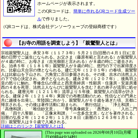
ホームページが表示されます。
このQRコードは、
簡単に作れるQRコード生成ツー
ル
で作りました。
（QRコードは、株式会社デンソーウェーブの登録商標です）
【お寺の用語を調査しよう】「親鸞聖人とは」
宗祖親鸞聖人は、承安３年（１１７３年）５月２１日(旧暦の４月１日)に京
都の日野でご誕生になられる。お父さま（藤原有範と言われる）が親鸞聖人
が４歳の時に、お母さま（吉光御前と言われる）が８歳の時にご逝去され
る。治承５年（１１８１年）親鸞聖人が９歳の時に、慈円の下で出家得度さ
れ、比叡山天台宗の僧となられる。建仁元年（１２０１年）の春頃、親鸞聖
人は比叡山を下山され、六角堂に百日参籠される。その後、吉水の法然上人
の下で信心決定され、弟子となられる。建永２年（１２０７年）、後鳥羽上
皇の怒りに触れ、専修念仏の禁止と西意善綽房・性願房・住蓮房・安楽房遵
西の４名を死罪、法然上人ならびに親鸞聖人を含む７名の弟子が流罪に処せ
られる。 建暦元年（１２１１年）流罪より５年後、親鸞聖人の流罪が許さ
れる。建保２年（１２１４年）東国での布教活動のため、性信などの門弟と
共に越後を出発し、常陸国に向かう。親鸞聖人が６０歳を過ぎた頃、京都に
帰京される。その後は著作活動に励まられ、「教行信証」、「浄土和讃」、
「高僧和讃」、「唯信鈔文意」、「尊号真像銘文」「愚禿鈔」、「入出二門
偈」「四十八誓願」、「正像末和讃」「一念多念文意」などを著作される。
旧暦の弘長２年（１２６２年）１１月２８日（新暦の１２６３年１月１６
日）親鸞聖人は９０歳で入滅される。
詳細はこのリンク【親鸞聖人とは】
[This page was uploaded on 2026年08月10日(月曜
日)09時44分34秒]