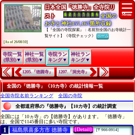
日本全国「徳勝寺」全寺院リ
スト
全国の
お寺と神社157,167箇所収録
【『全国の寺院探索』：名前別全国のお寺統計一
覧サイト】《寺院チェック》
ホーム
[As of 26/08/10]
寺院一覧
神社一覧
寺院ラン
神社ラン
(県別)▼
(県別)▼
キング▼
キング▼
1205.『徳圓寺』
1207.『洞光寺』
全国の『徳勝寺』《10カ寺》の統計情報一覧
全国寺院名前ランキング
全国の寺院
全都道府県の『徳勝寺』【10カ寺】の統計調査
全国には「10ヵ寺」の【徳勝寺】があります。 「徳勝寺」
は、全国で1145番目に多い寺院です。
1
[Detail]
福島県喜多方市 徳勝寺
[〒966-0914]