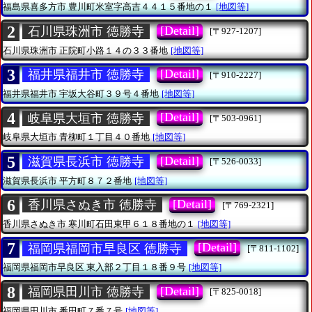
福島県喜多方市
豊川町米室字高吉４４１５番地の１
[地図等]
2
[Detail]
石川県珠洲市 徳勝寺
[〒927-1207]
石川県珠洲市
正院町小路１４の３３番地
[地図等]
3
[Detail]
福井県福井市 徳勝寺
[〒910-2227]
福井県福井市
宇坂大谷町３９号４番地
[地図等]
4
[Detail]
岐阜県大垣市 徳勝寺
[〒503-0961]
岐阜県大垣市
青柳町１丁目４０番地
[地図等]
5
[Detail]
滋賀県長浜市 徳勝寺
[〒526-0033]
滋賀県長浜市
平方町８７２番地
[地図等]
6
[Detail]
香川県さぬき市 徳勝寺
[〒769-2321]
香川県さぬき市
寒川町石田東甲６１８番地の１
[地図等]
7
[Detail]
福岡県福岡市早良区 徳勝寺
[〒811-1102]
福岡県福岡市早良区
東入部２丁目１８番９号
[地図等]
8
[Detail]
福岡県田川市 徳勝寺
[〒825-0018]
福岡県田川市
番田町７番７号
[地図等]