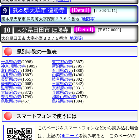
9
[Detail]
熊本県天草市 徳勝寺
[〒863-1511]
熊本県天草市
深海町大字深海２７８２番地
[地図等]
10
[Detail]
大分県日田市 徳勝寺
[〒877-0000]
大分県日田市
大字小野３０７５番地
[地図等]
県別寺院の一覧表
千葉県の寺
(2998)
東京都の寺
(2887)
神奈川県の寺
(1905)
新潟県の寺
(2795)
富山県の寺
(1604)
石川県の寺
(1380)
福井県の寺
(1687)
山梨県の寺
(1490)
長野県の寺
(1555)
岐阜県の寺
(2302)
愛知県の寺
(4668)
三重県の寺
(2342)
滋賀県の寺
(3095)
京都府の寺
(3031)
大阪府の寺
(3372)
兵庫県の寺
(3259)
奈良県の寺
(1799)
和歌山県の寺
(1573)
鳥取県の寺
(467)
島根県の寺
(1304)
スマートフォンで使うには
このページをスマートフォンなどから読み込む場合
は、上記の
QRコード
を読み取ると、このページの