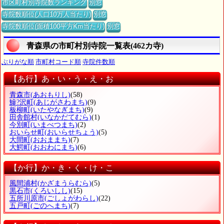
市区町村別寺院数ランキング
別窓
寺院数順位(人口10万人当たり)
別窓
寺院数順位(面積100平方Km当たり)
別窓
青森県の市町村別寺院一覧表(462カ寺)
ぶりがな順
市町村コード順
寺院件数順
【あ行】あ・い・う・え・お
青森市
(あおもりし)
(58)
鰺?沢町
(あじがさわまち)
(9)
板柳町
(いたやなぎまち)
(9)
田舎館村
(いなかだてむら)
(1)
今別町
(いまべつまち)
(2)
おいらせ町
(おいらせちょう)
(5)
大間町
(おおままち)
(7)
大鰐町
(おおわにまち)
(6)
【か行】か・き・く・け・こ
風間浦村
(かざまうらむら)
(5)
黒石市
(くろいしし)
(15)
五所川原市
(ごしょがわらし)
(22)
五戸町
(ごのへまち)
(7)