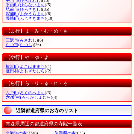
平川市
(ひらかわし)
(13)
平内町
(ひらないまち)
(5)
弘前市
(ひろさきし)
(85)
深浦町
(ふかうらまち)
(8)
藤崎町
(ふじさきまち)
(10)
【ま行】ま・み・む・め・も
三沢市
(みさわし)
(6)
むつ市
(むつし)
(26)
【や行】や・ゆ・よ
横浜町
(よこはままち)
(1)
蓬田村
(よもぎたむら)
(2)
【ら行】ら・り・る・れ・ろ
六戸町
(ろくのへまち)
(3)
六?所村
(ろっかしょむら)
(4)
近隣都道府県のお寺のリスト
青森県周辺の都道府県の寺院一覧表
北海道の寺
(2340)
岩手県の寺
(635)