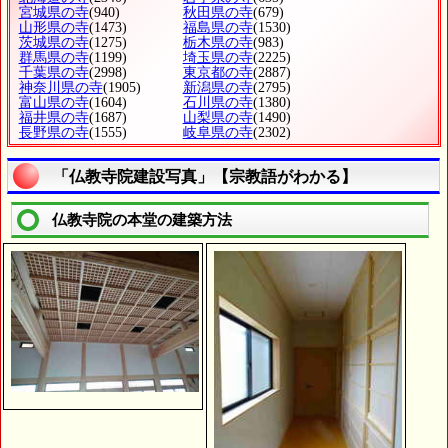
宮城県の寺
(940)
秋田県の寺
(679)
山形県の寺
(1473)
福島県の寺
(1530)
茨城県の寺
(1275)
栃木県の寺
(983)
群馬県の寺
(1199)
埼玉県の寺
(2225)
千葉県の寺
(2998)
東京都の寺
(2887)
神奈川県の寺
(1905)
新潟県の寺
(2795)
富山県の寺
(1604)
石川県の寺
(1380)
福井県の寺
(1687)
山梨県の寺
(1490)
長野県の寺
(1555)
岐阜県の寺
(2302)
「仏教寺院建設写真」【宗教語がわかる】
仏教寺院の本堂の建築方法