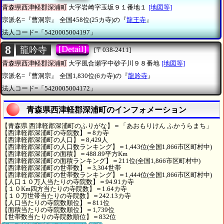
青森県西津軽郡深浦町
大字岩崎字玉坂９１番地１
[地図等]
宗派名=『曹洞宗』
全国458位(25カ寺)の『
龍王寺
』
法人コード=「5420005004197」
8
[Detail]
龍吟寺
[〒038-2411]
青森県西津軽郡深浦町
大字風合瀬字中砂子川９８番地
[地図等]
宗派名=『曹洞宗』
全国1,830位(6カ寺)の『
龍吟寺
』
法人コード=「5420005004172」
青森県西津軽郡深浦町のインフォメーション
【青森県 西津軽郡深浦町のふりがな】＝「あおもりけん ふかうらまち」
【西津軽郡深浦町の寺院数】＝8カ寺
【西津軽郡深浦町の人口】＝8,429人
【西津軽郡深浦町の人口数ランキング】＝1,443位(全国1,866市区町村中)
【西津軽郡深浦町の面積】＝488.89平方Km
【西津軽郡深浦町の面積ランキング】＝211位(全国1,866市区町村中)
【西津軽郡深浦町の世帯数】＝3,304世帯
【西津軽郡深浦町の世帯数ランキング】＝1,444位(全国1,866市区町村中)
【人口１０万人当たりの寺院数】＝94.91カ寺
【１０Km四方当たりの寺院数】＝1.64カ寺
【１０万世帯当たりの寺院数】＝242.13カ寺
【人口当たりの寺院数順位】＝811位
【面積当たりの寺院数順位】＝1,739位
【世帯数当たりの寺院数順位】＝832位