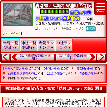
青森県西津軽郡深浦町の寺院
全国のお寺
と神社157,167箇所収録
【『全国
の寺院・仏閣情報』：名前別全国の寺院・仏閣統
計ホームページ】《寺院チェック》
ホーム
[As of 26/07/28]
寺院一覧
神社一覧
寺院ラン
神社ラン
(県別)▼
(県別)▼
キング▼
キング▼
15.『西津軽郡鰺ヶ沢
17.『南津軽郡藤崎
町』
町』
【
全国の寺院と神社
(157,167)】 【
全国の神社
(80,507)
青森県の神社
(877)
西津軽郡深浦町の神社
(21)】 【
全国の寺院
(76,660)
青森県の寺院
(462)
西津軽郡深浦町の寺院
(8)】
西津軽郡深浦町の寺院・御堂「総数は8カ寺」の統計調査
下記のリストは、青森県西津軽郡深浦町にある全寺院を一覧表形
式で表示したものです。「2026年07月20日」時点において、全国