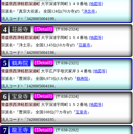
青森県西津軽郡深浦町
大字深浦字岡町１４９番地
[地図等]
宗派名=『真宗大谷派』
全国124位(70カ寺)の『
浄念寺
』
法人コード=「3420005004199」
4
[Detail]
荘嚴寺
[〒038-2324]
青森県西津軽郡深浦町
大字深浦字岡町１５４番地
[地図等]
宗派名=『浄土宗』
全国1,145位(10カ寺)の『
荘嚴寺
』
法人コード=「4420005004198」
5
[Detail]
鶴寿院
[〒038-2321]
青森県西津軽郡深浦町
大字広戸字母沢家岸３４番地
[地図等]
宗派名=『曹洞宗』
全国6,973位(1カ寺)の『
鶴寿院
』
法人コード=「1420005004184」
6
[Detail]
宝泉寺
[〒038-2324]
青森県西津軽郡深浦町
大字深浦字岡町１５２番地
[地図等]
宗派名=『曹洞宗』
全国108位(77カ寺)の『
宝泉寺
』
法人コード=「7420005004195」
7
[Detail]
龍王寺
[〒038-2202]