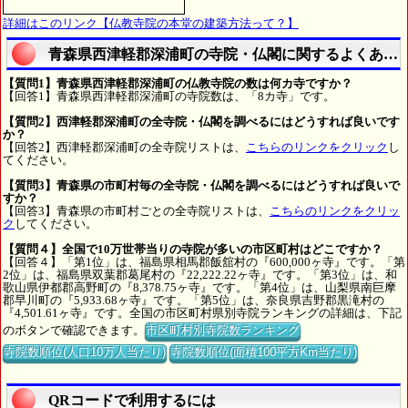
詳細はこのリンク【仏教寺院の本堂の建築方法って？】
青森県西津軽郡深浦町の寺院・仏閣に関するよくある
【質問1】青森県西津軽郡深浦町の仏教寺院の数は何カ寺ですか？
【回答1】青森県西津軽郡深浦町の寺院数は、「8カ寺」です。
【質問2】西津軽郡深浦町の全寺院・仏閣を調べるにはどうすれば良いです
か？
【回答2】西津軽郡深浦町の全寺院リストは、
こちらのリンクをクリック
し
てください。
【質問3】青森県の市町村毎の全寺院・仏閣を調べるにはどうすれば良いで
すか？
【回答3】青森県の市町村ごとの全寺院リストは、
こちらのリンクをクリッ
ク
してください。
【質問４】全国で10万世帯当りの寺院が多いの市区町村はどこですか？
【回答４】「第1位」は、福島県相馬郡飯舘村の『600,000ヶ寺』です。「第
2位」は、福島県双葉郡葛尾村の『22,222.22ヶ寺』です。「第3位」は、和
歌山県伊都郡高野町の『8,378.75ヶ寺』です。「第4位」は、山梨県南巨摩
郡早川町の『5,933.68ヶ寺』です。「第5位」は、奈良県吉野郡黒滝村の
『4,501.61ヶ寺』です。全国の市区町村県別寺院ランキングの詳細は、下記
のボタンで確認できます。
市区町村別寺院数ランキング
寺院数順位(人口10万人当たり)
寺院数順位(面積100平方Km当たり)
QRコードで利用するには