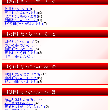
【さ行】さ・し・す・せ・そ
佐井村
(さいむら)
(5)
三戸町
(さんのへまち)
(9)
七戸町
(しちのへまち)
(6)
新郷村
(しんごうむら)
(1)
外?浜町
(そとがはままち)
(7)
【た行】た・ち・つ・て・と
田子町
(たっこまち)
(3)
つがる市
(つがるし)
(23)
鶴田町
(つるたまち)
(8)
東北町
(とうほくまち)
(3)
十和田市
(とわだし)
(13)
【な行】な・に・ぬ・ね・の
中泊町
(なかどまりまち)
(13)
南部町
(なんぶちょう)
(9)
野辺地町
(のへじまち)
(5)
【は行】は・ひ・ふ・へ・ほ
階上町
(はしかみちょう)
(3)
八戸市
(はちのへし)
(43)
東通村
(ひがしどおりむら)
(2)