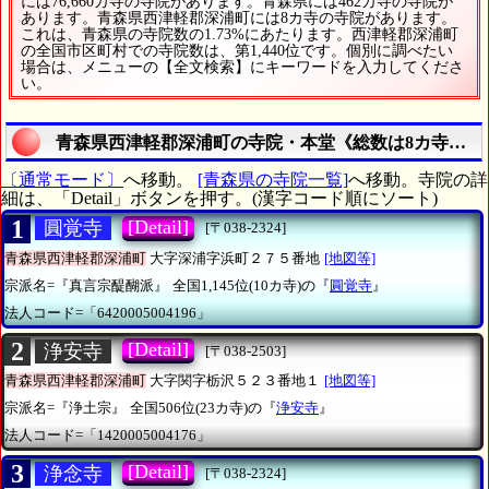
には76,660カ寺の寺院があります。青森県には462カ寺の寺院が
あります。青森県西津軽郡深浦町には8カ寺の寺院があります。
これは、青森県の寺院数の1.73%にあたります。西津軽郡深浦町
の全国市区町村での寺院数は、第1,440位です。個別に調べたい
場合は、メニューの【全文検索】にキーワードを入力してくださ
い。
青森県西津軽郡深浦町の寺院・本堂《総数は8カ寺》の
〔通常モード〕
へ移動。
[青森県の寺院一覧]
へ移動。寺院の詳
細は、「Detail」ボタンを押す。(漢字コード順にソート)
1
[Detail]
圓覚寺
[〒038-2324]
青森県西津軽郡深浦町
大字深浦字浜町２７５番地
[地図等]
宗派名=『真言宗醍醐派』
全国1,145位(10カ寺)の『
圓覚寺
』
法人コード=「6420005004196」
2
[Detail]
浄安寺
[〒038-2503]
青森県西津軽郡深浦町
大字関字栃沢５２３番地１
[地図等]
宗派名=『浄土宗』
全国506位(23カ寺)の『
浄安寺
』
法人コード=「1420005004176」
3
[Detail]
浄念寺
[〒038-2324]