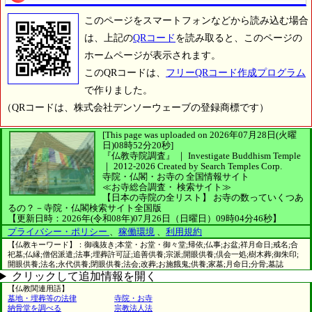
このページをスマートフォンなどから読み込む場合
は、上記の
QRコード
を読み取ると、このページの
ホームページが表示されます。
このQRコードは、
フリーQRコード作成プログラム
で作りました。
（QRコードは、株式会社デンソーウェーブの登録商標です）
[This page was uploaded on 2026年07月28日(火曜
日)08時52分20秒]
『仏教寺院調査』 ｜ Investigate Buddhism Temple
｜
2012-2026
Created by
Search Temples Corp.
寺院・仏閣・お寺の
全国情報サイト
≪お寺総合調査・
検索サイト≫
【日本の寺院の全リスト】
お寺の数っていくつあ
るの？－寺院・仏閣検索サイト全国版
【更新日時：2026年(令和08年)07月26日（日曜日）09時04分46秒】
プライバシー・ポリシー
、
稼働環境
、
利用規約
【仏教キーワード】：御魂抜き;本堂・お堂・御々堂;帰依;仏事;お盆;祥月命日;戒名;合
祀墓;仏縁;僧侶派遣;法事;埋葬許可証;追善供養;宗派;開眼供養;倶会一処;樹木葬;御朱印;
開眼供養;法名;永代供養;閉眼供養;法会;改葬;お施餓鬼;供養;家墓;月命日;分骨;墓誌
クリックして追加情報を開く
【仏教関連用語】
墓地・埋葬等の法律
寺院・お寺
納骨堂を調べる
宗教法人法